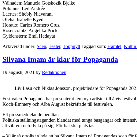
Vålnaden: Manuela Gotskozik Bjelke
Polonius: Leif Andrée
Laertes: Shebly Niavarani
Ofelia: Isabelle Kyed
Horatio: Carlos Romero Cruz
Rosencrantz: Angelika Prick
Gyldenstern: Emil Hedayat
Arkiverad under:
Scen
,
Teater
,
Toppnytt
Taggad som:
Hamlet
,
Kultur
Silvana Imam är klar för Popaganda
19 augusti, 2021
by
Redaktionen
Liv Lasu och Niklas Jonsson, projektledare för Popaganda 202
Festivalen Popaganda har presenterat fem nya artister till årets fest
Koch-Emmery och Alba August bekräftade till festivalen.
Ett pressmeddelande berättar:
Politiska ställningstaganden blandat med tunga basgångar och intensiv
att vibrera och flytta på sig. För här ska plats tas.
– Vi är så otroligt glada att ha Silvana Imam på Popagandas scen för fö