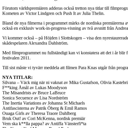
Förutom världspremiären adderas också tretton nya titlar till filmpr
Kometen av Victor Lindgren och Push It av Julia Thelin.
Bland de nya filmerna i programmet märks de nordiska premiärerna
också en exklusiv work-in-progress-visning av två avsnitt från Andre
Vi kommer också – på Höjden i Slottskogen – visa den nyrestaurerad
skådespelaren Alexandra Dahlström.
Med filmprogrammet nu fullständigt kan vi konstatera att det i år blir 
festivalen 2011.
Till sist måste vi tyvärr meddela att filmen Para Knas utgår från progra
NYA TITLAR:
Silvana – Väck mig när ni vaknat av Mika Gustafson, Olivia Kastebri
F**king Åmål av Lukas Moodyson
The Misandrists av Bruce LaBruce
Sonica Secuence av Lisa Nordström
The Inertia Variations av Johanna St Michaels
Antifascisterna av Patrik Öberg & Emil Ramos
Ouaga Girls av Theresa Traore Dahlberg
Bruk Out! av Cori McKenna, nordisk premiär
Vem ska k**lla pappa? av Antiffa Vänsterfi*ta