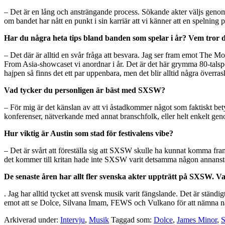
– Det är en lång och ansträngande process. Sökande akter väljs genom e
om bandet har nått en punkt i sin karriär att vi känner att en speln
Har du några heta tips bland banden som spelar i år? Vem tror 
– Det där är alltid en svår fråga att besvara. Jag ser fram emot The
From Asia-showcaset vi anordnar i år. Det är det här grymma 80-tals
hajpen så finns det ett par uppenbara, men det blir alltid några överra
Vad tycker du personligen är bäst med SXSW?
– För mig är det känslan av att vi åstadkommer något som faktiskt bety
konferenser, nätverkande med annat branschfolk, eller helt enkelt genom
Hur viktig är Austin som stad för festivalens vibe?
– Det är svårt att föreställa sig att SXSW skulle ha kunnat komma fra
det kommer till kritan hade inte SXSW varit detsamma någon annanst
De senaste åren har allt fler svenska akter uppträtt på SXSW. 
. Jag har alltid tycket att svensk musik varit fängslande. Det är ständigt
emot att se Dolce, Silvana Imam, FEWS och Vulkano för att nämna nå
Arkiverad under:
Intervju
,
Musik
Taggad som:
Dolce
,
James Minor
,
S