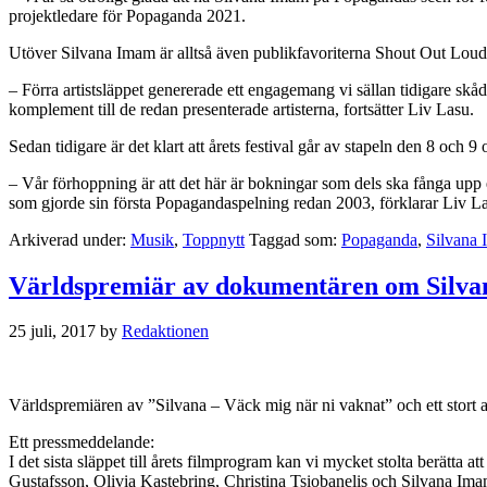
projektledare för Popaganda 2021.
Utöver Silvana Imam är alltså även publikfavoriterna Shout Out Louds
– Förra artistsläppet genererade ett engagemang vi sällan tidigare skå
komplement till de redan presenterade artisterna, fortsätter Liv Lasu.
Sedan tidigare är det klart att årets festival går av stapeln den 8 och 
– Vår förhoppning är att det här är bokningar som dels ska fånga upp 
som gjorde sin första Popagandaspelning redan 2003, förklarar Liv L
Arkiverad under:
Musik
,
Toppnytt
Taggad som:
Popaganda
,
Silvana
Världspremiär av dokumentären om Silva
25 juli, 2017
by
Redaktionen
Världspremiären av ”Silvana – Väck mig när ni vaknat” och ett stort an
Ett pressmeddelande:
I det sista släppet till årets filmprogram kan vi mycket stolta berät
Gustafsson, Olivia Kastebring, Christina Tsiobanelis och Silvana Ima