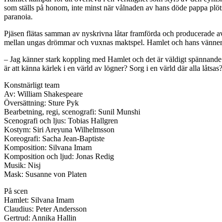
som ställs på honom, inte minst när vålnaden av hans döde pappa plöt
paranoia.
Pjäsen flätas samman av nyskrivna låtar framförda och producerade a
mellan ungas drömmar och vuxnas maktspel. Hamlet och hans vänner dr
– Jag känner stark koppling med Hamlet och det är väldigt spännande 
är att känna kärlek i en värld av lögner? Sorg i en värld där alla låtsa
Konstnärligt team
Av: William Shakespeare
Översättning: Sture Pyk
Bearbetning, regi, scenografi: Sunil Munshi
Scenografi och ljus: Tobias Hallgren
Kostym: Siri Areyuna Wilhelmsson
Koreografi: Sacha Jean-Baptiste
Komposition: Silvana Imam
Komposition och ljud: Jonas Redig
Musik: Nisj
Mask: Susanne von Platen
På scen
Hamlet: Silvana Imam
Claudius: Peter Andersson
Gertrud: Annika Hallin