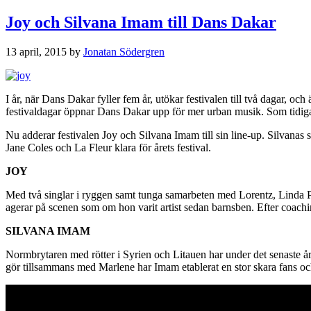
Joy och Silvana Imam till Dans Dakar
13 april, 2015
by
Jonatan Södergren
I år, när Dans Dakar fyller fem år, utökar festivalen till två dagar, o
festivaldagar öppnar Dans Dakar upp för mer urban musik. Som tidigare 
Nu adderar festivalen Joy och Silvana Imam till sin line-up. Silvana
Jane Coles och La Fleur klara för årets festival.
JOY
Med två singlar i ryggen samt tunga samarbeten med Lorentz, Linda P
agerar på scenen som om hon varit artist sedan barnsben. Efter coac
SILVANA IMAM
Normbrytaren med rötter i Syrien och Litauen har under det senaste åre
gör tillsammans med Marlene har Imam etablerat en stor skara fans och