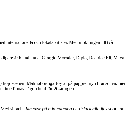
d internationella och lokala artister. Med utökningen till två
tidigare är bland annat Giorgio Moroder, Diplo, Beatrice Eli, Maya
hip hop-scenen. Malmöbördiga Joy är på pappret ny i branschen, men
t inte finnas någon hejd för 20-åringen.
P. Med singeln
Jag svär på min mamma
och
Släck alla ljus
som hon