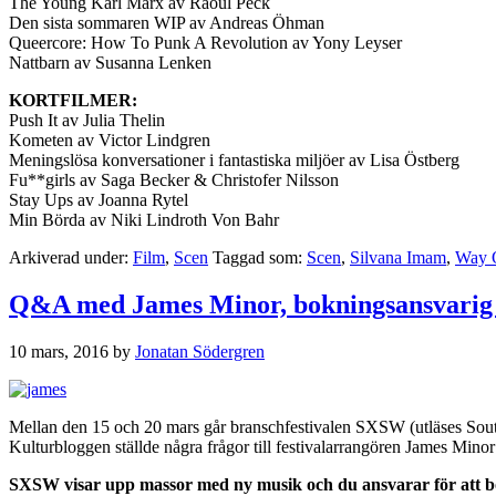
The Young Karl Marx av Raoul Peck
Den sista sommaren WIP av Andreas Öhman
Queercore: How To Punk A Revolution av Yony Leyser
Nattbarn av Susanna Lenken
KORTFILMER:
Push It av Julia Thelin
Kometen av Victor Lindgren
Meningslösa konversationer i fantastiska miljöer av Lisa Östberg
Fu**girls av Saga Becker & Christofer Nilsson
Stay Ups av Joanna Rytel
Min Börda av Niki Lindroth Von Bahr
Arkiverad under:
Film
,
Scen
Taggad som:
Scen
,
Silvana Imam
,
Way 
Q&A med James Minor, bokningsansvari
10 mars, 2016
by
Jonatan Södergren
Mellan den 15 och 20 mars går branschfestivalen SXSW (utläses South 
Kulturbloggen ställde några frågor till festivalarrangören James Minor
SXSW visar upp massor med ny musik och du ansvarar för att bo