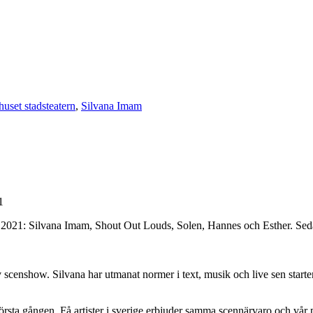
huset stadsteatern
,
Silvana Imam
1
ival 2021: Silvana Imam, Shout Out Louds, Solen, Hannes och Esther. Sed
 scenshow. Silvana har utmanat normer i text, musik och live sen starte
rsta gången. Få artister i sverige erbjuder samma scennärvaro och vår pep