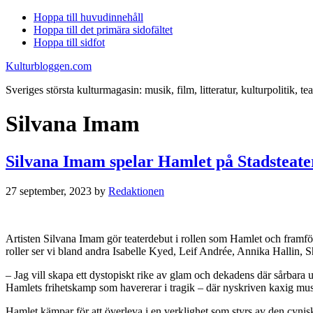
Hoppa till huvudinnehåll
Hoppa till det primära sidofältet
Hoppa till sidfot
Kulturbloggen.com
Sveriges största kulturmagasin: musik, film, litteratur, kulturpolitik, tea
Silvana Imam
Silvana Imam spelar Hamlet på Stadsteate
27 september, 2023
by
Redaktionen
Artisten Silvana Imam gör teaterdebut i rollen som Hamlet och framför
roller ser vi bland andra Isabelle Kyed, Leif Andrée, Annika Hallin, 
– Jag vill skapa ett dystopiskt rike av glam och dekadens där sårbara
Hamlets frihetskamp som havererar i tragik – där nyskriven kaxig mu
Hamlet kämpar för att överleva i en verklighet som styrs av den cyniska