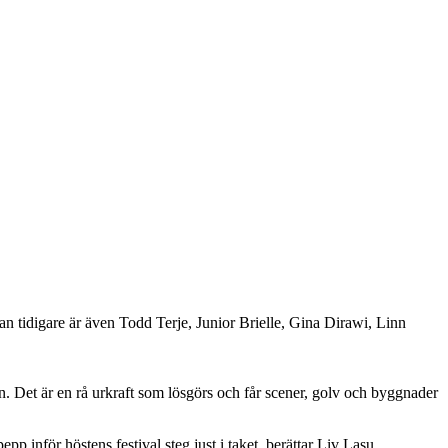
an tidigare är även Todd Terje, Junior Brielle, Gina Dirawi, Linn
n. Det är en rå urkraft som lösgörs och får scener, golv och byggnader
p inför höstens festival steg just i taket, berättar Liv Lasu,