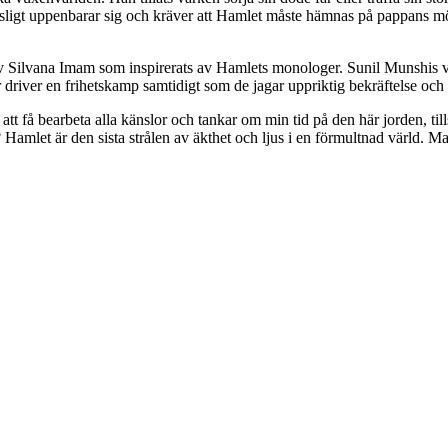
sligt uppenbarar sig och kräver att Hamlet måste hämnas på pappans mö
v Silvana Imam som inspirerats av Hamlets monologer. Sunil Munshis ve
iver en frihetskamp samtidigt som de jagar uppriktig bekräftelse och 
att få bearbeta alla känslor och tankar om min tid på den här jorden, 
s? Hamlet är den sista strålen av äkthet och ljus i en förmultnad värld. M