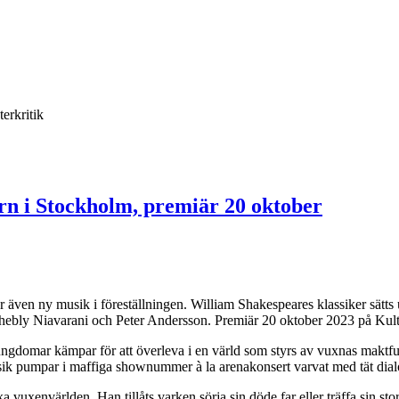
terkritik
rn i Stockholm, premiär 20 oktober
 även ny musik i föreställningen. William Shakespeares klassiker sätts
Shebly Niavarani och Peter Andersson. Premiär 20 oktober 2023 på Kultu
 ungdomar kämpar för att överleva i en värld som styrs av vuxnas maktf
sik pumpar i maffiga shownummer à la arenakonsert varvat med tät dial
 vuxenvärlden. Han tillåts varken sörja sin döde far eller träffa sin st