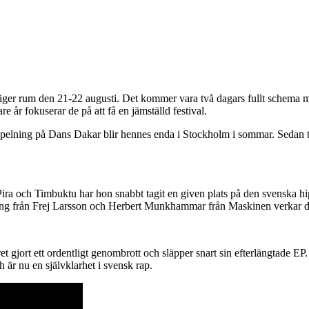
ch äger rum den 21-22 augusti. Det kommer vara två dagars fullt schema me
år fokuserar de på att få en jämställd festival.
s spelning på Dans Dakar blir hennes enda i Stockholm i sommar. Sedan 
ira och Timbuktu har hon snabbt tagit en given plats på den svenska 
hing från Frej Larsson och Herbert Munkhammar från Maskinen verkar de
t gjort ett ordentligt genombrott och släpper snart sin efterlängtade E
 är nu en självklarhet i svensk rap.