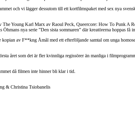
ogrammet och vi lägger dessutom till ett kortfilmspaket med sex nya sv
 av The Young Karl Marx av Raoul Peck, Queercore: How To Punk A R
as Öhmans nya serie ”Den sista sommaren” där kreatörerna hoppas få in
e kopian av F**kng Åmål med ett efterföljande samtal om unga homosex
första året som det är fler kvinnliga regissörer än manliga i filmprogra
mmet då filmen inte hinner bli klar i tid.
ng & Christina Tsiobanelis