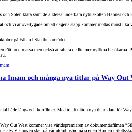
 och Solen klara samt de alldeles underbara nytillskotten Hannes och E
dat och vi är övertygade om att dagens släpp kommer mottas minst lika väl
9 oktober på Fållan i Slakthusområdet.
en rätt bred massa men också attrahera de lite mer nyfikna besökarna. Pe
asu.
 Imam
na Imam och många nya titlar på Way Out 
tal både lång- och kortfilmer. Med totalt nitton nya titlar klara för Way
ta att Way Out West kommer visa världspremiären av dokumentärfilmen ”Si
m själv. Visningen sker på vår utomhusbio på scenen Höjden i Slottssk