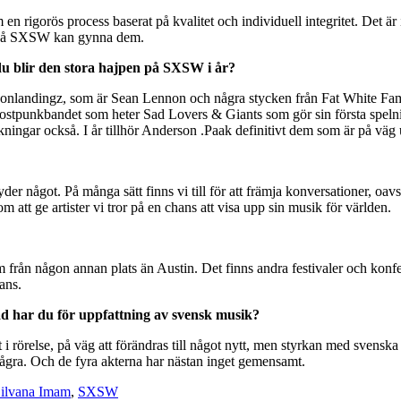
n rigorös process baserat på kvalitet och individuell integritet. Det ä
ing på SXSW kan gynna dem.
du blir den stora hajpen på SXSW i år?
 Moonlandingz, som är Sean Lennon och några stycken från Fat White Fam
postpunkbandet som heter Sad Lovers & Giants som gör sin första speln
skningar också. I år tillhör Anderson .Paak definitivt dem som är på väg 
der något. På många sätt finns vi till för att främja konversationer, o
 att ge artister vi tror på en chans att visa upp sin musik för världen.
m från någon annan plats än Austin. Det finns andra festivaler och kon
ans.
Vad har du för uppfattning av svensk musik?
 i rörelse, på väg att förändras till något nytt, men styrkan med svenska a
gra. Och de fyra akterna har nästan inget gemensamt.
ilvana Imam
,
SXSW