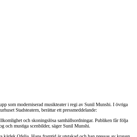
 upp som moderniserad musikteater i regi av Sunil Munshi. I övriga
rhuset Stadsteatern, berättar ett pressmeddelande:
ullkomlighet och skoningslösa samhällsordningar. Publiken får följa
og och mustiga scenbilder, säger Sunil Munshi.
ora kärlek Ofelia. Hans framtid är utstakad och han pressas av kraven