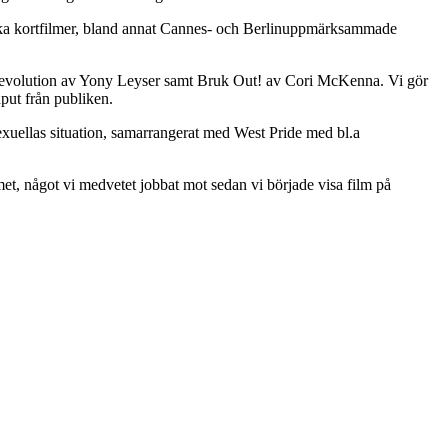
enska kortfilmer, bland annat Cannes- och Berlinuppmärksammade
evolution av Yony Leyser samt Bruk Out! av Cori McKenna. Vi gör
put från publiken.
uellas situation, samarrangerat med West Pride med bl.a
mmet, något vi medvetet jobbat mot sedan vi började visa film på