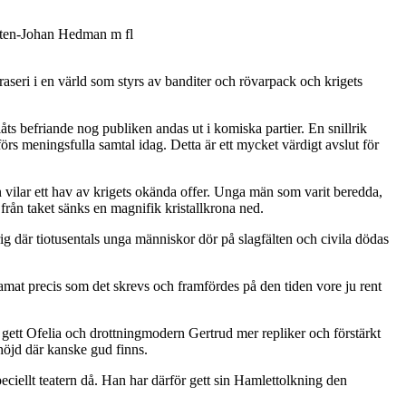
ten-Johan Hedman m fl
aseri i en värld som styrs av banditer och rövarpack och krigets
låts befriande nog publiken andas ut i komiska partier. En snillrik
förs meningsfulla samtal idag. Detta är ett mycket värdigt avslut för
n vilar ett hav av krigets okända offer. Unga män som varit beredda,
h från taket sänks en magnifik kristallkrona ned.
ig där tiotusentals unga människor dör på slagfälten och civila dödas
ramat precis som det skrevs och framfördes på den tiden vore ju rent
h gett Ofelia och drottningmodern Gertrud mer repliker och förstärkt
höjd där kanske gud finns.
peciellt teatern då. Han har därför gett sin Hamlettolkning den