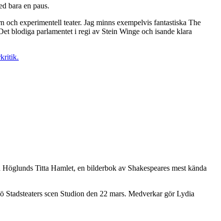
ed bara en paus.
rn och experimentell teater. Jag minns exempelvis fantastiska The
et blodiga parlamentet i regi av Stein Winge och isande klara
kritik.
a Höglunds Titta Hamlet, en bilderbok av Shakespeares mest kända
mö Stadsteaters scen Studion den 22 mars. Medverkar gör Lydia