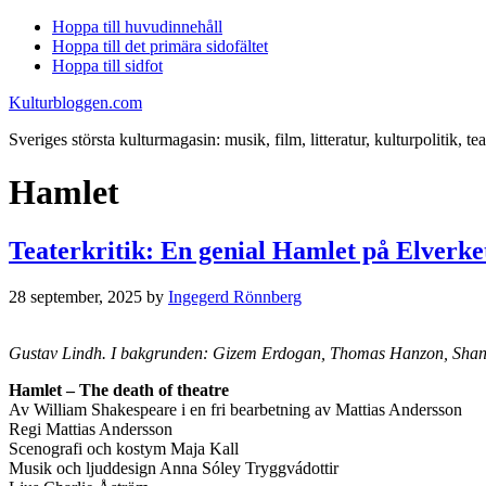
Hoppa till huvudinnehåll
Hoppa till det primära sidofältet
Hoppa till sidfot
Kulturbloggen.com
Sveriges största kulturmagasin: musik, film, litteratur, kulturpolitik, tea
Hamlet
Teaterkritik: En genial Hamlet på Elverke
28 september, 2025
by
Ingegerd Rönnberg
Gustav Lindh. I bakgrunden: Gizem Erdogan, Thomas Hanzon, Shant
Hamlet – The death of theatre
Av William Shakespeare i en fri bearbetning av Mattias Andersson
Regi Mattias Andersson
Scenografi och kostym Maja Kall
Musik och ljuddesign Anna Sóley Tryggvádottir