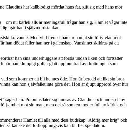
e Claudius har kallblodigt mördat hans far, gift sig med hans mor
a – om nu kärlek alls är meningsfull frågar han sig. Hamlet vågar inte
idigt går han i självmordstankar.
fysiskt krävande. Med vild frenesi bankar han ut sin förtvivlan mot
När han dödat faller han ner i galenskap. Vansinnet skildras på ett
ordrar han sina underhuggare att forsla undan liken och fortsätter
 och när han klumpigt golfar glatt uppmuntrad av drottningen som
vad som kommer att bli hennes öde. Hon är beredd att likt sin bror
vinna kan hon självfallet inte göra det. Hon är djupt upprörd över hur
t” säger han. Polonius låter sig hunsas av Claudius och under ett av
v följsamhet mot sin man, men också som en moder full av kärlek och
 rekommenderar Hamlet till alla med dess budskap” Aldrig mer krig” och
aten så kanske det förhoppningsvis kan bli fler speldatum.