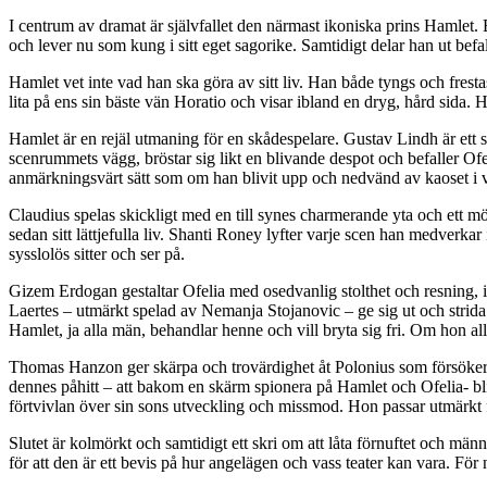
I centrum av dramat är självfallet den närmast ikoniska prins Hamle
och lever nu som kung i sitt eget sagorike. Samtidigt delar han ut befa
Hamlet vet inte vad han ska göra av sitt liv. Han både tyngs och fresta
lita på ens sin bäste vän Horatio och visar ibland en dryg, hård sida. 
Hamlet är en rejäl utmaning för en skådespelare. Gustav Lindh är ett su
scenrummets vägg, bröstar sig likt en blivande despot och befaller Ofeli
anmärkningsvärt sätt som om han blivit upp och nedvänd av kaoset i vär
Claudius spelas skickligt med en till synes charmerande yta och ett m
sedan sitt lättjefulla liv. Shanti Roney lyfter varje scen han medverk
sysslolös sitter och ser på.
Gizem Erdogan gestaltar Ofelia med osedvanlig stolthet och resning, 
Laertes – utmärkt spelad av Nemanja Stojanovic – ge sig ut och strida.
Hamlet, ja alla män, behandlar henne och vill bryta sig fri. Om hon al
Thomas Hanzon ger skärpa och trovärdighet åt Polonius som försöker avr
dennes påhitt – att bakom en skärm spionera på Hamlet och Ofelia- bl
förtvivlan över sin sons utveckling och missmod. Hon passar utmärkt f
Slutet är kolmörkt och samtidigt ett skri om att låta förnuftet och mä
för att den är ett bevis på hur angelägen och vass teater kan vara. För