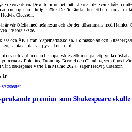
iga vuxenvärlden. De är tomrummet mitt i dramat, det svarta hålet i mitten
nan pappa och lurigt spöke. Det är känslan hos ett barn som är maktlö
en Hedvig Claesson.
 så här är vår Ofelia med hela resan och gör den tillsammans med Hamlet.
ven lite förälskade.
 F-klass och ÅK 1 från Stapelbäddsskolan, Holmaskolan och Kirsebergss
n, samtalat, dansat, pysslat och ritat:
at oss och varit med och skapat vår estetik med paljettprydda döskallar,
skulpturerna av Polonius, Drottning Gertrud och Claudius, som finns i v
 i vår Shakespeare-värld à la Malmö 2024!, säger Hedvig Claesson.
 år.
stadsteater
 sprakande premiär som Shakespeare skulle