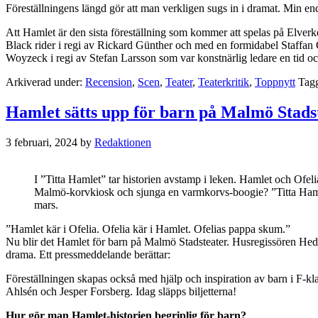
Föreställningens längd gör att man verkligen sugs in i dramat. Min en
Att Hamlet är den sista föreställning som kommer att spelas på Elverk
Black rider i regi av Rickard Günther och med en formidabel Staffan 
Woyzeck i regi av Stefan Larsson som var konstnärlig ledare en tid oc
Arkiverad under:
Recension
,
Scen
,
Teater
,
Teaterkritik
,
Toppnytt
Tag
Hamlet sätts upp för barn på Malmö Stads
3 februari, 2024
by
Redaktionen
I ”Titta Hamlet” tar historien avstamp i leken. Hamlet och Ofel
Malmö-korvkiosk och sjunga en varmkorvs-boogie? ”Titta Haml
mars.
”Hamlet kär i Ofelia. Ofelia kär i Hamlet. Ofelias pappa skum.”
Nu blir det Hamlet för barn på Malmö Stadsteater. Husregissören He
drama. Ett pressmeddelande berättar:
Föreställningen skapas också med hjälp och inspiration av barn i F-
Ahlsén och Jesper Forsberg. Idag släpps biljetterna!
Hur gör man Hamlet-historien begriplig för barn?