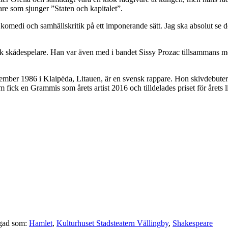
e som sjunger ”Staten och kapitalet”.
omedi och samhällskritik på ett imponerande sätt. Jag ska absolut se d
k skådespelare. Han var även med i bandet Sissy Prozac tillsammans m
ptember 1986 i Klaipėda, Litauen, är en svensk rappare. Hon skivdebut
 fick en Grammis som årets artist 2016 och tilldelades priset för året
gad som:
Hamlet
,
Kulturhuset Stadsteatern Vällingby
,
Shakespeare