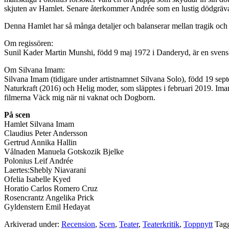
skjuten av Hamlet. Senare återkommer Andrée som en lustig dödgrävar
Denna Hamlet har så många detaljer och balanserar mellan tragik och k
Om regissören:
Sunil Kader Martin Munshi, född 9 maj 1972 i Danderyd, är en svens
Om Silvana Imam:
Silvana Imam (tidigare under artistnamnet Silvana Solo), född 19 se
Naturkraft (2016) och Helig moder, som släpptes i februari 2019. Imam
filmerna Väck mig när ni vaknat och Dogborn.
På scen
Hamlet Silvana Imam
Claudius Peter Andersson
Gertrud Annika Hallin
Vålnaden Manuela Gotskozik Bjelke
Polonius Leif Andrée
Laertes:Shebly Niavarani
Ofelia Isabelle Kyed
Horatio Carlos Romero Cruz
Rosencrantz Angelika Prick
Gyldenstern Emil Hedayat
Arkiverad under:
Recension
,
Scen
,
Teater
,
Teaterkritik
,
Toppnytt
Tag