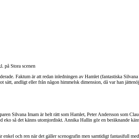
l. på Stora scenen
derade. Faktum är att redan inledningen av Hamlet (fantastiska Silvana
 sätt, andligt eller från någon himmelsk dimension, då var han jättenö
apparen Silvana Imam är helt rätt som Hamlet, Peter Andersson som Claud
 med eko så det känns utomjordiskt. Annika Hallin gör en beräknande kä
är enkel och ren när det gäller scenografin men samtidigt fantasifull me