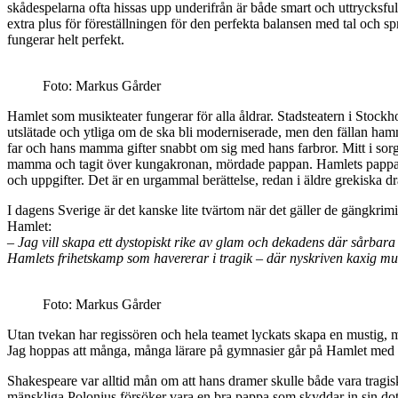
skådespelarna ofta hissas upp underifrån är både smart och uttrycksful
extra plus för föreställningen för den perfekta balansen med tal och 
fungerar helt perfekt.
Foto: Markus Gårder
Hamlet som musikteater fungerar för alla åldrar. Stadsteatern i Stockholm
utslätade och ytliga om de ska bli moderniserade, men den fällan hamn
far och hans mamma gifter snabbt om sig med hans farbror. Mitt i sorg
mamma och tagit över kungakronan, mördade pappan. Hamlets pappa kr
och uppgifter. Det är en urgammal berättelse, redan i äldre grekiska
I dagens Sverige är det kanske lite tvärtom när det gäller de gängkri
Hamlet:
– Jag vill skapa ett dystopiskt rike av glam och dekadens där sårbar
Hamlets frihetskamp som havererar i tragik – där nyskriven kaxig m
Foto: Markus Gårder
Utan tvekan har regissören och hela teamet lyckats skapa en mustig, m
Jag hoppas att många, många lärare på gymnasier går på Hamlet med s
Shakespeare var alltid mån om att hans dramer skulle både vara tragis
mänskliga Polonius försöker vara en bra pappa som skyddar in sin dott