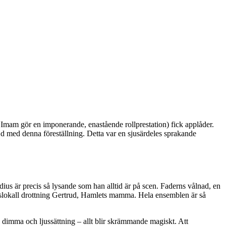
 Imam gör en imponerande, enastående rollprestation) fick applåder.
jd med denna föreställning. Detta var en sjusärdeles sprakande
ius är precis så lysande som han alltid är på scen. Faderns vålnad, en
nslokall drottning Gertrud, Hamlets mamma. Hela ensemblen är så
d dimma och ljussättning – allt blir skrämmande magiskt. Att