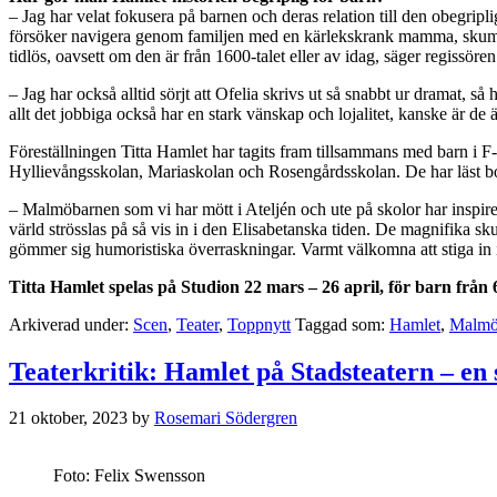
– Jag har velat fokusera på barnen och deras relation till den obegripl
försöker navigera genom familjen med en kärlekskrank mamma, skum an
tidlös, oavsett om den är från 1600-talet eller av idag, säger regissör
– Jag har också alltid sörjt att Ofelia skrivs ut så snabbt ur dramat,
allt det jobbiga också har en stark vänskap och lojalitet, kanske är de ä
Föreställningen Titta Hamlet har tagits fram tillsammans med barn i
Hyllievångsskolan, Mariaskolan och Rosengårdsskolan. De har läst boke
– Malmöbarnen som vi har mött i Ateljén och ute på skolor har inspirer
värld strösslas på så vis in i den Elisabetanska tiden. De magnifika 
gömmer sig humoristiska överraskningar. Varmt välkomna att stiga in
Titta Hamlet spelas på Studion 22 mars – 26 april, för barn från 6
Arkiverad under:
Scen
,
Teater
,
Toppnytt
Taggad som:
Hamlet
,
Malmö 
Teaterkritik: Hamlet på Stadsteatern – en
21 oktober, 2023
by
Rosemari Södergren
Foto: Felix Swensson