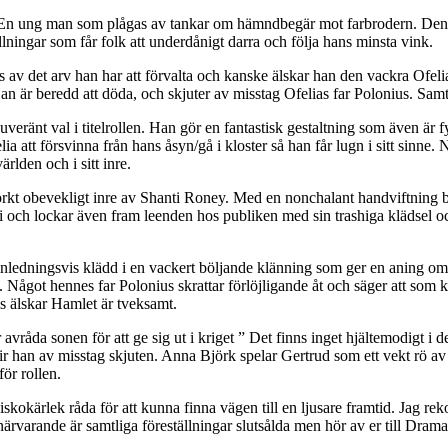
t. En ung man som plågas av tankar om hämndbegär mot farbrodern. Denn
llningar som får folk att underdånigt darra och följa hans minsta vink.
s av det arv han har att förvalta och kanske älskar han den vackra Ofeli
Han är beredd att döda, och skjuter av misstag Ofelias far Polonius. Samt
veränt val i titelrollen. Han gör en fantastisk gestaltning som även är 
a att försvinna från hans åsyn/gå i kloster så han får lugn i sitt sinne. 
lden och i sitt inre.
örkt obevekligt inre av Shanti Roney. Med en nonchalant handviftning be
ar i och lockar även fram leenden hos publiken med sin trashiga klädsel
inledningsvis klädd i en vackert böljande klänning som ger en aning om 
 Något hennes far Polonius skrattar förlöjligande åt och säger att som k
ls älskar Hamlet är tveksamt.
åda sonen för att ge sig ut i kriget ” Det finns inget hjältemodigt i de
ir han av misstag skjuten. Anna Björk spelar Gertrud som ett vekt rö a
ör rollen.
nniskokärlek råda för att kunna finna vägen till en ljusare framtid. Jag
 närvarande är samtliga föreställningar slutsålda men hör av er till Dram