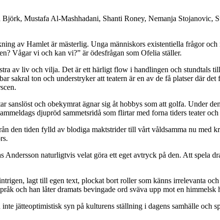
jörk, Mustafa Al-Mashhadani, Shanti Roney, Nemanja Stojanovic, S
ning av Hamlet är mästerlig. Unga människors existentiella frågor och r
igen? Vågar vi och kan vi?” är ödesfrågan som Ofelia ställer.
 av liv och vilja. Det är ett härligt flow i handlingen och stundtals til
r sakral ton och understryker att teatern är en av de få platser där det 
scen.
star sanslöst och obekymrat ägnar sig åt hobbys som att golfa. Under de
s en gammeldags djupröd sammetsridå som flirtar med forna tiders teater oc
rån den tiden fylld av blodiga maktstrider till vårt våldsamma nu med kr
rs.
as Andersson naturligtvis velat göra ett eget avtryck på den. Att spela d
trigen, lagt till egen text, plockat bort roller som känns irrelevanta oc
 språk och han låter dramats bevingade ord sväva upp mot en himmelsk 
inte jätteoptimistisk syn på kulturens ställning i dagens samhälle och s