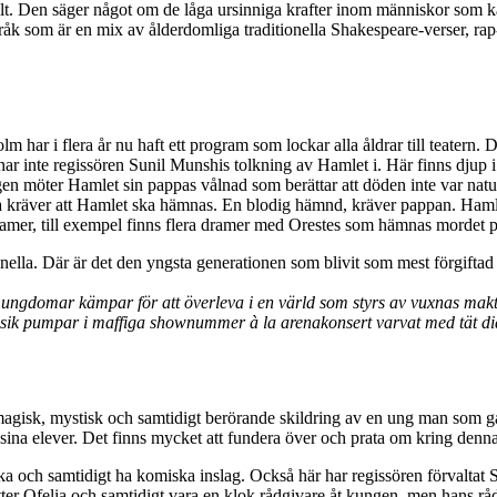
lt. Den säger något om de låga ursinniga krafter inom människor som kan
språk som är en mix av ålderdomliga traditionella Shakespeare-verser, ra
 har i flera år nu haft ett program som lockar alla åldrar till teatern. Det
ar inte regissören Sunil Munshis tolkning av Hamlet i. Här finns djup 
en möter Hamlet sin pappas vålnad som berättar att döden inte var natu
äver att Hamlet ska hämnas. En blodig hämnd, kräver pappan. Hamlet 
 dramer, till exempel finns flera dramer med Orestes som hämnas mordet
minella. Där är det den yngsta generationen som blivit som mest förgif
a ungdomar kämpar för att överleva i en värld som styrs av vuxnas makt
usik pumpar i maffiga shownummer à la arenakonsert varvat med tät di
agisk, mystisk och samtidigt berörande skildring av en ung man som går
ina elever. Det finns mycket att fundera över och prata om kring denn
ka och samtidigt ha komiska inslag. Också här har regissören förvaltat 
er Ofelia och samtidigt vara en klok rådgivare åt kungen, men hans råd