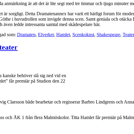
da anmärkning är att det är lite segt med tre timmar och tjugo minuter m
et är sorgligt. Detta Dramatenannex har varit ett härligt forum för mode
Göthe i huvudrollen som invigde denna scen. Samt geniala och otäcka D
h även ledde intressanta samtal med skådespelare här.
gad som:
Dramaten
,
Elverket
,
Hamlet
,
Scenkoknst
,
Shakespeare
,
Teater
teater
ia kanske behöver slå sig ned vid en
et” får premiär på Studion den 22
dvig Claesson både bearbetar och regisserar Barbro Lindgrens och Ann
klass och ÅK 1 från flera Malmöskolor. Titta Hamlet får premiär på Mal