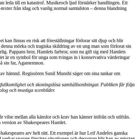
 leda till en katastrof. Musikeoch ljud förstärker handlingen. Ett
p-texter från idag och vanlig normal samtalston – denna blandning
 kan finnas en risk att föreställningar förlorar sitt djup och blir
i denna mörka och tragiska skildring av en ung man som förlorat sin
rlig. Pappans bror, Hamlets farbror, som nu gift sig med Hamlets
är en symbol för unga som tvingas in i konservativa värderingar
 på sin far, Agamemnon.
tad av hämnd. Regissören Sunil Munshi säger om sina tankar om
fullkomlighet och skoningslösa samhällsordningar. Publiken får följa
alog och mustiga scenbilder.
 vilse mellan alla känslor och krav han känner inifrån och utifrån.
a version av Shakespeares Hamlet.
Shakespeares arv helt rätt. Ett exempel är hur Leif Andrées ganska
 verkar snarare förvärra situationen och dessutom blir han av misstag