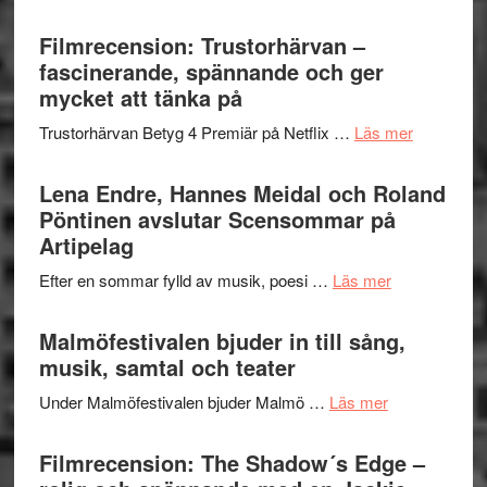
Ystad
humoristisk
Sweden
Filmrecension: Trustorhärvan –
och
Jazz
fascinerande, spännande och ger
hjärtevarm
Festival
mycket att tänka på
lättsam
2026
kompott
om
Trustorhärvan Betyg 4 Premiär på Netflix …
Läs mer
–
Filmrecens
I
Trustorhä
Lena Endre, Hannes Meidal och Roland
Delvis
–
Pöntinen avslutar Scensommar på
bortom
fascineran
Artipelag
genrens
spännand
vidsträckta
om
Efter en sommar fylld av musik, poesi …
Läs mer
och
terräng
Lena
ger
Endre,
Malmöfestivalen bjuder in till sång,
mycket
Hannes
musik, samtal och teater
att
Meidal
tänka
om
Under Malmöfestivalen bjuder Malmö …
Läs mer
och
på
Malmöfestiva
Roland
bjuder
Filmrecension: The Shadow´s Edge –
Pöntinen
in