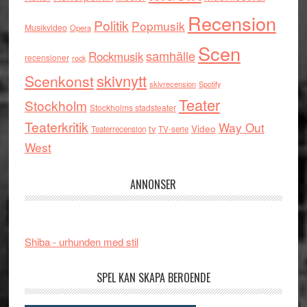
Recension
Politik
Popmusik
Musikvideo
Opera
Scen
samhälle
Rockmusik
recensioner
rock
skivnytt
Scenkonst
skivrecension
Spotify
Teater
Stockholm
Stockholms stadsteater
Teaterkritik
Way Out
tv
Video
Teaterrecension
TV-serie
West
ANNONSER
Shiba - urhunden med stil
SPEL KAN SKAPA BEROENDE