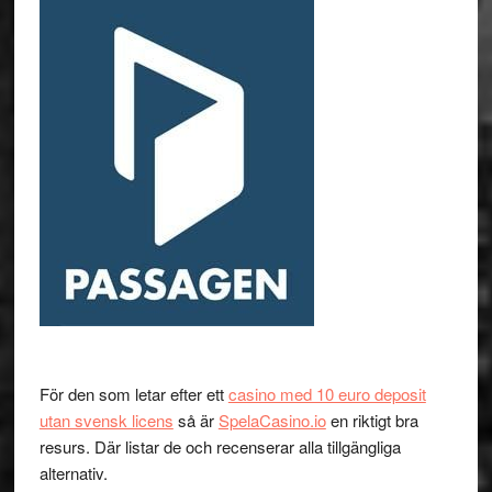
För den som letar efter ett
casino med 10 euro deposit
utan svensk licens
så är
SpelaCasino.io
en riktigt bra
resurs. Där listar de och recenserar alla tillgängliga
alternativ.