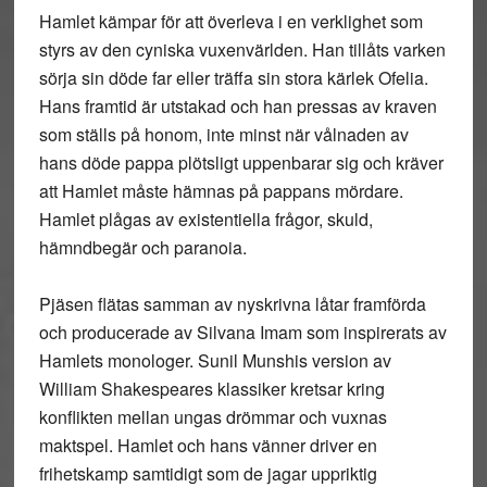
Hamlet kämpar för att överleva i en verklighet som
styrs av den cyniska vuxenvärlden. Han tillåts varken
sörja sin döde far eller träffa sin stora kärlek Ofelia.
Hans framtid är utstakad och han pressas av kraven
som ställs på honom, inte minst när vålnaden av
hans döde pappa plötsligt uppenbarar sig och kräver
att Hamlet måste hämnas på pappans mördare.
Hamlet plågas av existentiella frågor, skuld,
hämndbegär och paranoia.
Pjäsen flätas samman av nyskrivna låtar framförda
och producerade av Silvana Imam som inspirerats av
Hamlets monologer. Sunil Munshis version av
William Shakespeares klassiker kretsar kring
konflikten mellan ungas drömmar och vuxnas
maktspel. Hamlet och hans vänner driver en
frihetskamp samtidigt som de jagar uppriktig