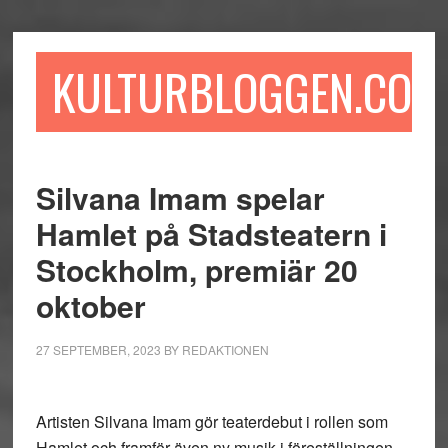
Hoppa
Hoppa
Hoppa
till
till
till
huvudinnehåll
det
sidfot
KULTURBLOGGEN.COM
primära
sidofältet
Silvana Imam spelar
Hamlet på Stadsteatern i
Stockholm, premiär 20
oktober
27 SEPTEMBER, 2023
BY
REDAKTIONEN
Artisten Silvana Imam gör teaterdebut i rollen som
Hamlet och framför även ny musik i föreställningen.