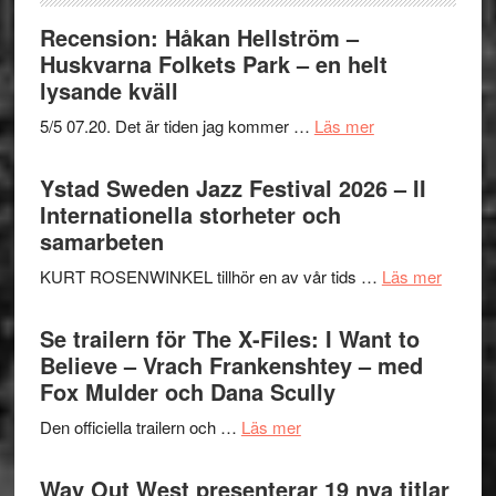
Recension: Håkan Hellström –
Huskvarna Folkets Park – en helt
lysande kväll
om
5/5 07.20. Det är tiden jag kommer …
Läs mer
Recension:
Håkan
Ystad Sweden Jazz Festival 2026 – II
Hellström
Internationella storheter och
–
samarbeten
Huskvarna
om
KURT ROSENWINKEL tillhör en av vår tids …
Läs mer
Folkets
Ystad
Park
Swede
Se trailern för The X-Files: I Want to
–
Jazz
Believe – Vrach Frankenshtey – med
en
Festiva
Fox Mulder och Dana Scully
helt
2026
lysande
om
Den officiella trailern och …
Läs mer
–
kväll
Se
II
trailern
Way Out West presenterar 19 nya titlar
Internat