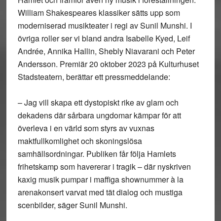
William Shakespeares klassiker sätts upp som
moderniserad musikteater i regi av Sunil Munshi. I
övriga roller ser vi bland andra Isabelle Kyed, Leif
Andrée, Annika Hallin, Shebly Niavarani och Peter
Andersson. Premiär 20 oktober 2023 på Kulturhuset
Stadsteatern, berättar ett pressmeddelande:
– Jag vill skapa ett dystopiskt rike av glam och
dekadens där sårbara ungdomar kämpar för att
överleva i en värld som styrs av vuxnas
maktfullkomlighet och skoningslösa
samhällsordningar. Publiken får följa Hamlets
frihetskamp som havererar i tragik – där nyskriven
kaxig musik pumpar i maffiga shownummer à la
arenakonsert varvat med tät dialog och mustiga
scenbilder, säger Sunil Munshi.