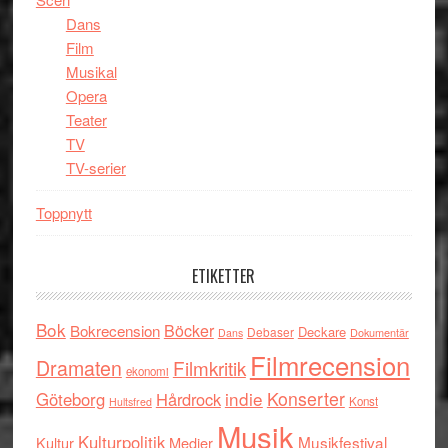
Dans
Film
Musikal
Opera
Teater
TV
TV-serier
Toppnytt
ETIKETTER
Bok
Böcker
Bokrecension
Deckare
Debaser
Dokumentär
Dans
Filmrecension
Dramaten
Filmkritik
ekonomi
indie
Konserter
Göteborg
Hårdrock
Konst
Hultsfred
Musik
Kulturpolitik
Musikfestival
Kultur
Medier