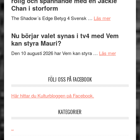
rolig och spännande med en Jackie
avslutar
till
Chan i storform
Scensommar
sång,
på
om
The Shadow´s Edge Betyg 4 Svensk …
Läs mer
musik,
Artipelag
Filmrecension
samtal
The
Nu börjar valet synas i tv4 med Vem
och
Shadow
kan styra Mauri?
teater
´s
om
Den 10 augusti 2026 har Vem kan styra …
Läs mer
Edge
Nu
–
börjar
rolig
valet
och
FÖLJ OSS PÅ FACEBOOK
synas
spännande
i
med
Här hittar du Kulturbloggen på Facebook.
tv4
en
med
Jackie
KATEGORIER
Vem
Chan
kan
i
styra
..
storform
Mauri?