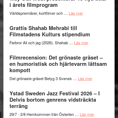
för
i årets filmprogram
storhet
The
och
om
Världspremiärer, kortfilmer och …
Läs mer
X-
samarb
Way
Files:
Out
Grattis Shahab Mehrabi till
I
West
Filmstadens Kulturs stipendium
Want
presenterar
to
om
Farbror Ali och jag (2026). Shahab …
Läs mer
19
Believe
Grattis
nya
–
Shahab
Filmrecension: Det grönaste gräset –
titlar
Vrach
Mehrabi
en humoristisk och hjärtevarm lättsam
i
Frankenshtey
till
kompott
årets
–
Filmstadens
filmprogram
med
om
Det grönaste gräset Betyg 3 Svensk …
Läs mer
Kulturs
Fox
Filmrecension:
stipendium
Mulder
Det
Ystad Sweden Jazz Festival 2026 – I
och
grönaste
Delvis bortom genrens vidsträckta
Dana
gräset
terräng
Scully
–
om
29/7 - 2/8 Hemkommen från Österlen …
Läs mer
en