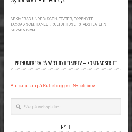
Gyldenstern: Emil Hedayat
ARKIVERAD UNDER:
SCEN
,
TEATER
,
TOPPNYTT
TAGGAD SOM:
HAMLET
,
KULTURHUSET STADSTEATERN
,
SILVANA IMAM
Primärt
sidofält
PRENUMERERA PÅ VÅRT NYHETSBREV – KOSTNADSFRITT
Prenumerera på Kulturbloggens Nyhetsbrev
Sök
på
webbplatsen
NYTT