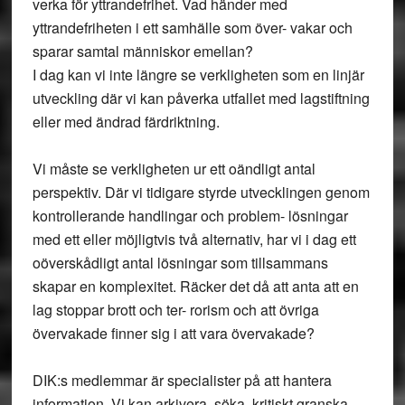
verka för yttrandefrihet. Vad händer med
yttrandefriheten i ett samhälle som över- vakar och
sparar samtal människor emellan?
I dag kan vi inte längre se verkligheten som en linjär
utveckling där vi kan påverka utfallet med lagstiftning
eller med ändrad färdriktning.
Vi måste se verkligheten ur ett oändligt antal
perspektiv. Där vi tidigare styrde utvecklingen genom
kontrollerande handlingar och problem- lösningar
med ett eller möjligtvis två alternativ, har vi i dag ett
oöverskådligt antal lösningar som tillsammans
skapar en komplexitet. Räcker det då att anta att en
lag stoppar brott och ter- rorism och att övriga
övervakade finner sig i att vara övervakade?
DIK:s medlemmar är specialister på att hantera
information. Vi kan arkivera, söka, kritiskt granska