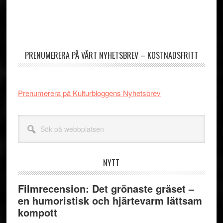
to
utelämnas
Primärt
sidofält
PRENUMERERA PÅ VÅRT NYHETSBREV – KOSTNADSFRITT
Prenumerera på Kulturbloggens Nyhetsbrev
Sök
på
webbplatsen
NYTT
Filmrecension: Det grönaste gräset –
en humoristisk och hjärtevarm lättsam
kompott