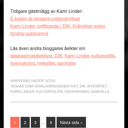
Tidigare gästinlägg av Karin Linder:
E-boken är pinsamt underutnyttjad
Karin Linder, ordförande i DIK: Krångliga regler
hindrar publicering
Läs även andra bloggares åsikter om
datalagringsdiektivet
,
DIK
,
Karin Linder
,
kulturpolitik
,
övervakning
,
integritet
,
samhälle
ARKIVERAD UNDER:
SCEN
TAGGAD SOM:
DATALAGRINGSDIEKTIVET
,
DIK
,
INTEGRITET
,
KARIN LINDER
,
KULTURPOLITIK
,
ÖVERVAKNING
,
SAMHÄLLE
Interimistiska
Sida
Sida
Sida
Sida
Go
1
2
3
…
9
Nästa sida »
sidor