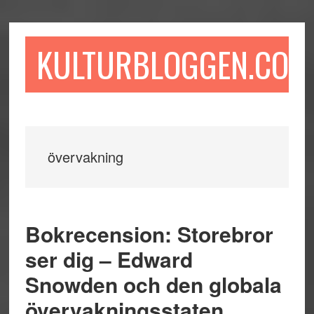
Hoppa
Hoppa
Hoppa
till
till
till
huvudinnehåll
det
sidfot
KULTURBLOGGEN.COM
primära
sidofältet
övervakning
Bokrecension: Storebror
ser dig – Edward
Snowden och den globala
övervakningsstaten