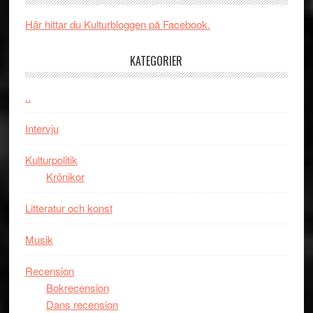
energi
Man
när
filmen
Här hittar du Kulturbloggen på Facebook.
legendarisk
någonsin
100-
KATEGORIER
åring
firas
..
–
Wayne
Intervju
Tucker
hyllar
Kulturpolitik
Miles
Krönikor
Davis
Litteratur och konst
på
Utopia
Musik
Recension
Bokrecension
Dans recension