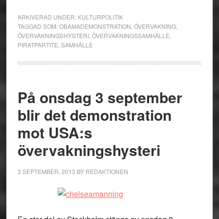
ARKIVERAD UNDER:
KULTURPOLITIK
TAGGAD SOM:
OBAMADEMONSTRATION
,
ÖVERVAKNING
,
ÖVERVAKNINGSHYSTERI
,
ÖVERVAKNINGSSAMHÄLLE
,
PIRATPARTITE
,
SAMHÄLLE
På onsdag 3 september
blir det demonstration
mot USA:s
övervakningshysteri
3 SEPTEMBER, 2013
BY
REDAKTIONEN