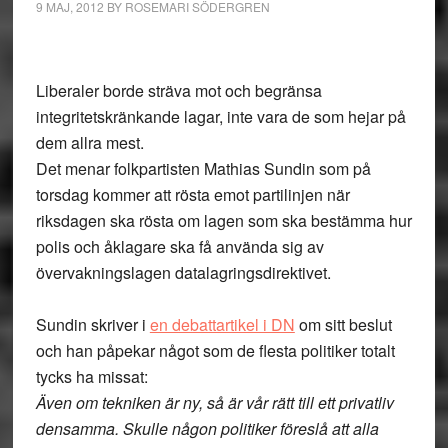
9 MAJ, 2012
BY
ROSEMARI SÖDERGREN
Liberaler borde sträva mot och begränsa
integritetskränkande lagar, inte vara de som hejar på
dem allra mest.
Det menar folkpartisten Mathias Sundin som på
torsdag kommer att rösta emot partilinjen när
riksdagen ska rösta om lagen som ska bestämma hur
polis och åklagare ska få använda sig av
övervakningslagen datalagringsdirektivet.
Sundin skriver i
en debattartikel i DN
om sitt beslut
och han påpekar något som de flesta politiker totalt
tycks ha missat:
Även om tekniken är ny, så är vår rätt till ett privatliv
densamma. Skulle någon politiker föreslå att alla