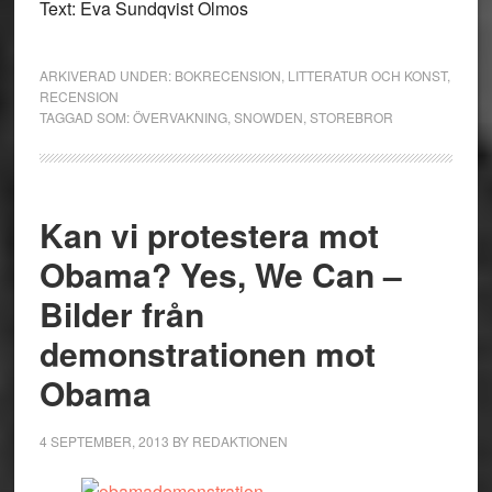
Text: Eva Sundqvist Olmos
ARKIVERAD UNDER:
BOKRECENSION
,
LITTERATUR OCH KONST
,
RECENSION
TAGGAD SOM:
ÖVERVAKNING
,
SNOWDEN
,
STOREBROR
Kan vi protestera mot
Obama? Yes, We Can –
Bilder från
demonstrationen mot
Obama
4 SEPTEMBER, 2013
BY
REDAKTIONEN