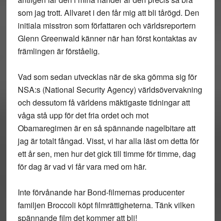
som jag trott. Allvaret i den får mig att bli tårögd. Den
initiala misstron som författaren och världsreportern
Glenn Greenwald känner när han först kontaktas av
främlingen är förståelig.
Vad som sedan utvecklas när de ska gömma sig för
NSA:s (National Security Agency) världsövervakning
och dessutom få världens mäktigaste tidningar att
våga stå upp för det fria ordet och mot
Obamaregimen är en så spännande nagelbitare att
jag är totalt fångad. Visst, vi har alla läst om detta för
ett år sen, men hur det gick till timme för timme, dag
för dag är vad vi får vara med om här.
Inte förvånande har Bond-filmernas producenter
familjen Broccoli köpt filmrättigheterna. Tänk vilken
spännande film det kommer att bli!