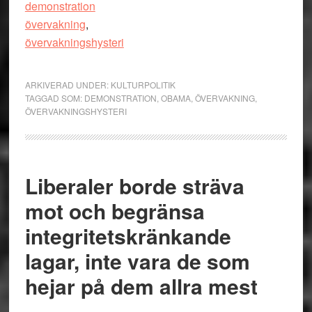
demonstration
övervakning
,
övervakningshysteri
ARKIVERAD UNDER:
KULTURPOLITIK
TAGGAD SOM:
DEMONSTRATION
,
OBAMA
,
ÖVERVAKNING
,
ÖVERVAKNINGSHYSTERI
Liberaler borde sträva
mot och begränsa
integritetskränkande
lagar, inte vara de som
hejar på dem allra mest