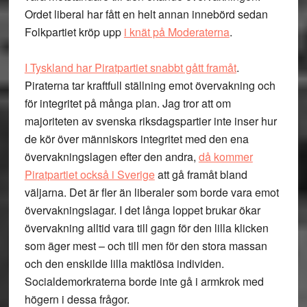
Ordet liberal har fått en helt annan innebörd sedan
Folkpartiet kröp upp
i knät på Moderaterna
.
I Tyskland har Piratpartiet snabbt gått framåt
.
Piraterna tar kraftfull ställning emot övervakning och
för integritet på många plan. Jag tror att om
majoriteten av svenska riksdagspartier inte inser hur
de kör över människors integritet med den ena
övervakningslagen efter den andra,
då kommer
Piratpartiet också i Sverige
att gå framåt bland
väljarna. Det är fler än liberaler som borde vara emot
övervakningslagar. I det långa loppet brukar ökar
övervakning alltid vara till gagn för den lilla klicken
som äger mest – och till men för den stora massan
och den enskilde lilla maktlösa individen.
Socialdemorkraterna borde inte gå i armkrok med
högern i dessa frågor.