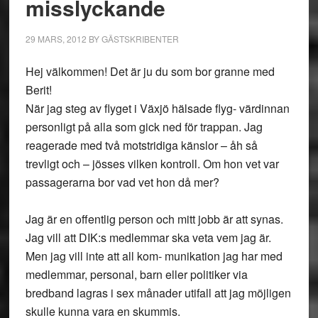
misslyckande
29 MARS, 2012
BY
GÄSTSKRIBENTER
Hej välkommen! Det är ju du som bor granne med
Berit!
När jag steg av flyget i Växjö hälsade flyg- värdinnan
personligt på alla som gick ned för trappan. Jag
reagerade med två motstridiga känslor – åh så
trevligt och – jösses vilken kontroll. Om hon vet var
passagerarna bor vad vet hon då mer?
Jag är en offentlig person och mitt jobb är att synas.
Jag vill att DIK:s medlemmar ska veta vem jag är.
Men jag vill inte att all kom- munikation jag har med
medlemmar, personal, barn eller politiker via
bredband lagras i sex månader utifall att jag möjligen
skulle kunna vara en skummis.