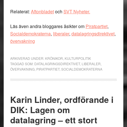
Relaterat:
Aftonbladet
och
SVT Nyheter.
Läs även andra bloggares åsikter om
Piratpartiet
,
Socialdemokraterna
,
liberaler
,
datalagringsdirektivet
,
övervakning
ARKIVERAD UNDER:
KRÖNIKOR
,
KULTURPOLITIK
TAGGAD SOM:
DATALAGRINGSDIREKTIVET
,
LIBERALER
,
ÖVERVAKNING
,
PIRATPARTIET
,
SOCIALDEMOKRATERNA
Karin Linder, ordförande i
DIK: Lagen om
datalagring – ett stort