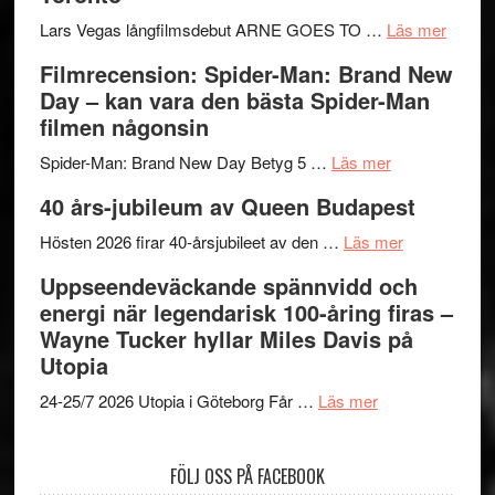
Chan
serie:
kan
i
Svärtan
styra
om
Lars Vegas långfilmsdebut ARNE GOES TO …
Läs mer
storform
–
Mauri?
Lars
Filmrecension: Spider-Man: Brand New
välgjort
Vegas
Day – kan vara den bästa Spider-Man
om
långfi
filmen någonsin
människans
ARNE
om
mörker
GOES
Spider-Man: Brand New Day Betyg 5 …
Läs mer
Filmrecension
med
TO
40 års-jubileum av Queen Budapest
Spider-
imponerande
SPAC
Man:
unga
om
får
Hösten 2026 firar 40-årsjubileet av den …
Läs mer
Brand
skådespelar
40
världs
Uppseendeväckande spännvidd och
New
års-
i
energi när legendarisk 100-åring firas –
Day
jubileum
Toront
Wayne Tucker hyllar Miles Davis på
–
av
Utopia
kan
Queen
om
vara
Budapest
24-25/7 2026 Utopia i Göteborg Får …
Läs mer
Uppseendeväck
den
spännvidd
bästa
FÖLJ OSS PÅ FACEBOOK
och
Spider-