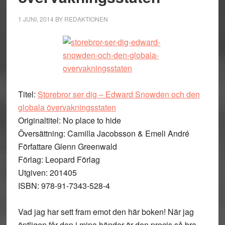
1 JUNI, 2014
BY
REDAKTIONEN
Titel:
Storebror ser dig – Edward Snowden och den
globala övervakningsstaten
Originaltitel: No place to hide
Översättning: Camilla Jacobsson & Emeli André
Författare Glenn Greenwald
Förlag: Leopard Förlag
Utgiven: 201405
ISBN: 978-91-7343-528-4
Vad jag har sett fram emot den här boken! När jag
äntligen får den i mina händer är den precis så bra