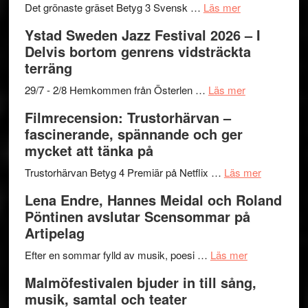
om
Det grönaste gräset Betyg 3 Svensk …
Läs mer
Filmrecension:
Ystad Sweden Jazz Festival 2026 – I
Det
Delvis bortom genrens vidsträckta
grönaste
terräng
gräset
–
om
29/7 - 2/8 Hemkommen från Österlen …
Läs mer
en
Ystad
Filmrecension: Trustorhärvan –
humoristisk
Sweden
fascinerande, spännande och ger
och
Jazz
mycket att tänka på
hjärtevarm
Festival
lättsam
2026
om
Trustorhärvan Betyg 4 Premiär på Netflix …
Läs mer
kompott
–
Filmrecens
Lena Endre, Hannes Meidal och Roland
I
Trustorhä
Pöntinen avslutar Scensommar på
Delvis
–
Artipelag
bortom
fascineran
genrens
om
spännand
Efter en sommar fylld av musik, poesi …
Läs mer
vidsträckta
Lena
och
Malmöfestivalen bjuder in till sång,
terräng
Endre,
ger
musik, samtal och teater
Hannes
mycket