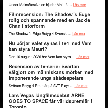
om
Meidal
att
Under Malmöfestivalen bjuder Malmö …
Läs mer
Malmöfestiva
och
tänka
Filmrecension: The Shadow´s Edge –
bjuder
Roland
på
rolig och spännande med en Jackie
in
Pöntinen
Chan i storform
till
avslutar
om
sång,
Scensommar
The Shadow´s Edge Betyg 4 Svensk …
Läs mer
Filmrecension
musik,
på
Nu börjar valet synas i tv4 med Vem
The
samtal
Artipelag
kan styra Mauri?
Shadow
och
´s
teater
om
Den 10 augusti 2026 har Vem kan styra …
Läs mer
Edge
Nu
Recension av tv-serie: Svärtan –
–
börjar
välgjort om människans mörker med
rolig
valet
imponerande unga skådespelare
och
synas
spännande
om
i
Svärtan Betyg 4 Premiär på SVT Play: …
Läs mer
med
Recension
tv4
Lars Vegas långfilmsdebut ARNE
en
av
med
GOES TO SPACE får världspremiär i
Jackie
tv-
Vem
Toronto