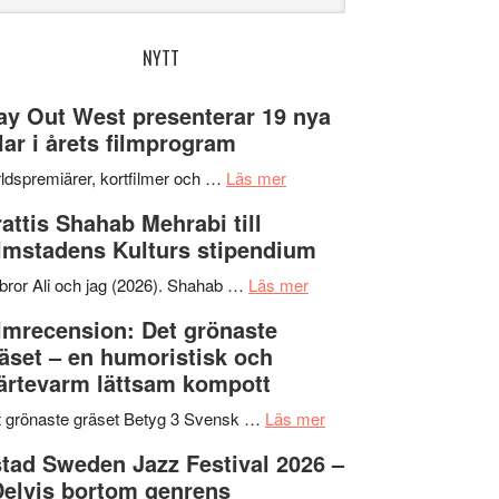
bplatsen
NYTT
y Out West presenterar 19 nya
tlar i årets filmprogram
om
ldspremiärer, kortfilmer och …
Läs mer
Way
attis Shahab Mehrabi till
Out
lmstadens Kulturs stipendium
West
presenterar
om
bror Ali och jag (2026). Shahab …
Läs mer
19
Grattis
lmrecension: Det grönaste
nya
Shahab
äset – en humoristisk och
titlar
Mehrabi
ärtevarm lättsam kompott
i
till
årets
Filmstadens
om
 grönaste gräset Betyg 3 Svensk …
Läs mer
filmprogram
Kulturs
Filmrecension:
tad Sweden Jazz Festival 2026 –
stipendium
Det
Delvis bortom genrens
grönaste