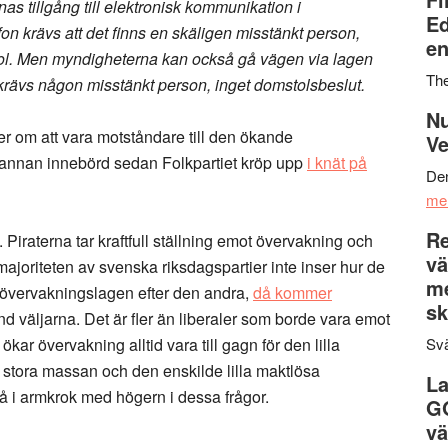
 tillgång till elektronisk kommunikation i
Ed
on krävs att det finns en skäligen misstänkt person,
en
tol. Men myndigheterna kan också gå vägen via lagen
Th
krävs någon misstänkt person, inget domstolsbeslut.
Nu
er om att vara motståndare till den ökande
Ve
lt annan innebörd sedan Folkpartiet kröp upp
i knät på
Den
me
Re
. Piraterna tar kraftfull ställning emot övervakning och
vä
 majoriteten av svenska riksdagspartier inte inser hur de
m
 övervakningslagen efter den andra,
då kommer
sk
nd väljarna. Det är fler än liberaler som borde vara emot
kar övervakning alltid vara till gagn för den lilla
Svä
n stora massan och den enskilde lilla maktlösa
La
å i armkrok med högern i dessa frågor.
G
vä