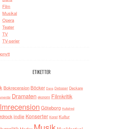
Film
Musikal
Opera
Teater
TV
TV-serier
pnytt
ETIKETTER
k
Böcker
Bokrecension
Deckare
Debaser
Dans
Dramaten
Filmkritik
umentär
ekonomi
ilmrecension
Göteborg
Hultsfred
indie
Konserter
rdrock
Kultur
Konst
Musik
turpolitik
Musikfestival
Medier