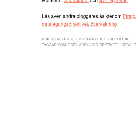
Relaterat:
Aftonbladet
och
SVT Nyheter.
Läs även andra bloggares åsikter om
Piratp
datalagringsdirektivet
,
övervakning
ARKIVERAD UNDER:
KRÖNIKOR
,
KULTURPOLITIK
TAGGAD SOM:
DATALAGRINGSDIREKTIVET
,
LIBERAL