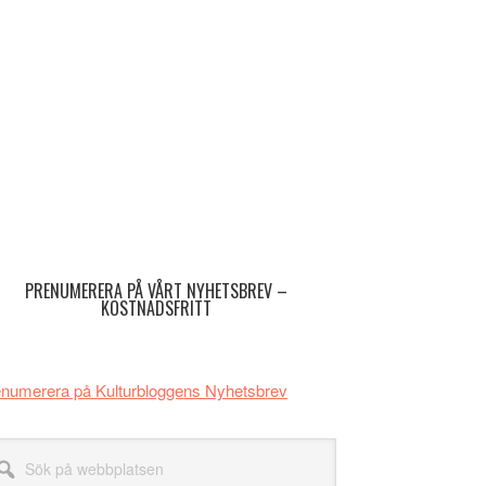
imärt
dofält
PRENUMERERA PÅ VÅRT NYHETSBREV –
KOSTNADSFRITT
numerera på Kulturbloggens Nyhetsbrev
k