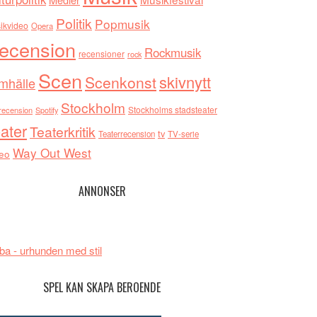
Politik
Popmusik
ikvideo
Opera
ecension
Rockmusik
recensioner
rock
Scen
skivnytt
Scenkonst
mhälle
Stockholm
Stockholms stadsteater
recension
Spotify
ater
Teaterkritik
tv
Teaterrecension
TV-serie
Way Out West
eo
ANNONSER
ba - urhunden med stil
SPEL KAN SKAPA BEROENDE