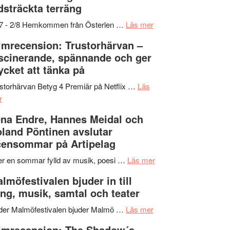
dsträckta terräng
gräset
–
om
/7 - 2/8 Hemkommen från Österlen …
Läs mer
en
Ystad
lmrecension: Trustorhärvan –
humoristisk
Sweden
scinerande, spännande och ger
och
Jazz
cket att tänka på
hjärtevarm
Festival
lättsam
2026
storhärvan Betyg 4 Premiär på Netflix …
Läs
om
kompott
–
r
Filmrecension:
I
na Endre, Hannes Meidal och
Trustorhärvan
Delvis
land Pöntinen avslutar
–
bortom
ensommar på Artipelag
fascinerande,
genrens
spännande
vidsträckta
om
er en sommar fylld av musik, poesi …
Läs mer
och
terräng
Lena
lmöfestivalen bjuder in till
ger
Endre,
ng, musik, samtal och teater
mycket
Hannes
att
om
Meidal
der Malmöfestivalen bjuder Malmö …
Läs mer
tänka
Malmöfestivalen
och
lmrecension: The Shadow´s