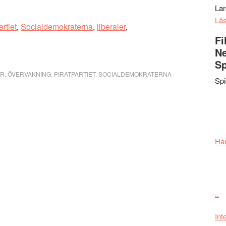
La
Lä
artiet
,
Socialdemokraterna
,
liberaler
,
Fi
Ne
Sp
ER
,
ÖVERVAKNING
,
PIRATPARTIET
,
SOCIALDEMOKRATERNA
Sp
Här
..
Int