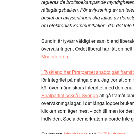
regleras de brottsbekämpande myndigheternas
rättegångsbalken. För avlyssning av en telef
beslut om avlyssningen ska fattas av doms
om elektronisk kommunikation, där det inte 
Sundin är tyvärr väldigt ensam bland liberal
övervakningen. Ordet liberal har fått en he
Moderaterna
.
I Tyskland har Piratpartiet snabbt gått framåt
för integritet på många plan. Jag tror att om
kör över människors integritet med den ena
Piratpartiet också i Sverige
att gå framåt bla
övervakningslagar. I det långa loppet brukar ö
klicken som äger mest – och till men för de
individen. Socialdemorkraterna borde inte g