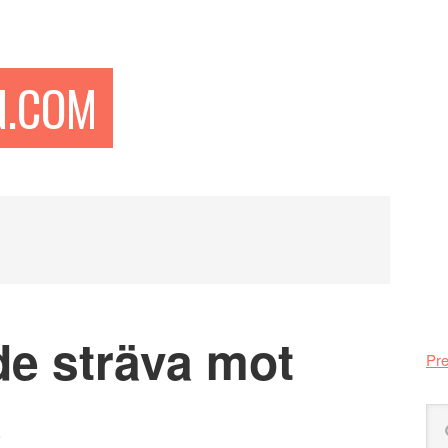
N.COM
Pr
si
de sträva mot
Pre
a
Sö
på