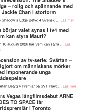
på
bjuder
Roland
ge – rolig och spännande med
in
Pöntinen
 Jackie Chan i storform
till
avslutar
om
sång,
Scensommar
e Shadow´s Edge Betyg 4 Svensk …
Läs mer
Filmrecension:
musik,
på
 börjar valet synas i tv4 med
The
samtal
Artipelag
m kan styra Mauri?
Shadow
och
´s
teater
 10 augusti 2026 har Vem kan styra …
Läs
om
Edge
r
Nu
–
cension av tv-serie: Svärtan –
börjar
rolig
lgjort om människans mörker
valet
och
ed imponerande unga
synas
spännande
ådespelare
i
med
tv4
en
om
rtan Betyg 4 Premiär på SVT Play: …
Läs mer
med
Jackie
Recension
rs Vegas långfilmsdebut ARNE
Vem
Chan
av
OES TO SPACE får
kan
i
tv-
rldspremiär i Toronto
styra
storform
serie: