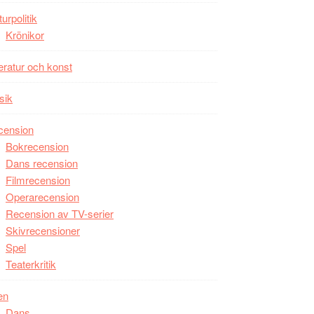
Man
turpolitik
filmen
Krönikor
någonsin
teratur och konst
sik
cension
Bokrecension
Dans recension
Filmrecension
Operarecension
Recension av TV-serier
Skivrecensioner
Spel
Teaterkritik
en
Dans