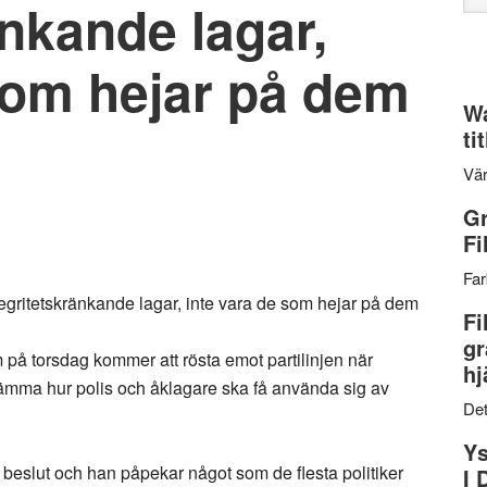
änkande lagar,
web
som hejar på dem
Wa
ti
Vär
Gr
Fi
Far
egritetskränkande lagar, inte vara de som hejar på dem
Fi
gr
på torsdag kommer att rösta emot partilinjen när
hj
ämma hur polis och åklagare ska få använda sig av
Det
Ys
 beslut och han påpekar något som de flesta politiker
I 