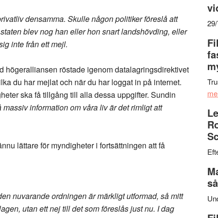
vi
t privatliv densamma. Skulle någon politiker föreslå att
29
 staten blev nog han eller hon snart landshövding, eller
Fi
ig inte från ett mejl.
fa
my
 högeralliansen röstade igenom datalagringsdirektivet
ilka du har mejlat och när du har loggat in på internet.
Tru
me
ter ska få tillgång till alla dessa uppgifter. Sundin
så massiv information om våra liv är det rimligt att
Le
Ro
Sc
 ännu lättare för myndigheter i fortsättningen att få
Eft
Ma
så
 den nuvarande ordningen är märkligt utformad, så mitt
Un
lagen, utan ett nej till det som föreslås just nu. I dag
Fi