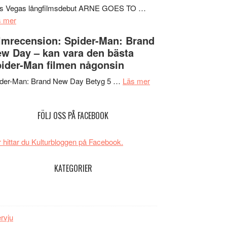
Mauri?
Svärtan
rs Vegas långfilmsdebut ARNE GOES TO …
om
–
s mer
Lars
välgjort
lmrecension: Spider-Man: Brand
Vegas
om
w Day – kan vara den bästa
långfilmsdebut
människans
ider-Man filmen någonsin
ARNE
mörker
GOES
om
med
ider-Man: Brand New Day Betyg 5 …
Läs mer
TO
Filmrecension:
imponerande
SPACE
Spider-
unga
FÖLJ OSS PÅ FACEBOOK
får
Man:
skådespelare
världspremiär
Brand
i
New
 hittar du Kulturbloggen på Facebook.
Toronto
Day
–
KATEGORIER
kan
vara
den
bästa
ervju
Spider-