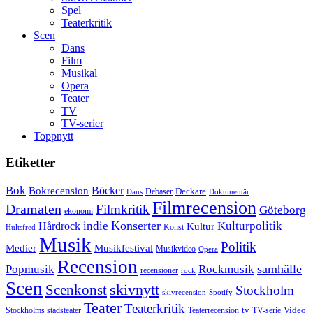
Spel
Teaterkritik
Scen
Dans
Film
Musikal
Opera
Teater
TV
TV-serier
Toppnytt
Etiketter
Bok
Bokrecension
Böcker
Deckare
Debaser
Dokumentär
Dans
Filmrecension
Dramaten
Filmkritik
Göteborg
ekonomi
Konserter
Hårdrock
indie
Kulturpolitik
Kultur
Konst
Hultsfred
Musik
Politik
Musikfestival
Medier
Musikvideo
Opera
Recension
samhälle
Popmusik
Rockmusik
recensioner
rock
Scen
skivnytt
Scenkonst
Stockholm
skivrecension
Spotify
Teater
Teaterkritik
Video
Stockholms stadsteater
tv
Teaterrecension
TV-serie