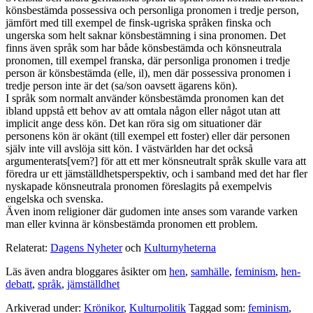
könsbestämda possessiva och personliga pronomen i tredje person,
jämfört med till exempel de finsk-ugriska språken finska och
ungerska som helt saknar könsbestämning i sina pronomen. Det
finns även språk som har både könsbestämda och könsneutrala
pronomen, till exempel franska, där personliga pronomen i tredje
person är könsbestämda (elle, il), men där possessiva pronomen i
tredje person inte är det (sa/son oavsett ägarens kön).
I språk som normalt använder könsbestämda pronomen kan det
ibland uppstå ett behov av att omtala någon eller något utan att
implicit ange dess kön. Det kan röra sig om situationer där
personens kön är okänt (till exempel ett foster) eller där personen
själv inte vill avslöja sitt kön. I västvärlden har det också
argumenterats[vem?] för att ett mer könsneutralt språk skulle vara att
föredra ur ett jämställdhetsperspektiv, och i samband med det har fler
nyskapade könsneutrala pronomen föreslagits på exempelvis
engelska och svenska.
Även inom religioner där gudomen inte anses som varande varken
man eller kvinna är könsbestämda pronomen ett problem.
Relaterat:
Dagens Nyheter
och
Kulturnyheterna
Läs även andra bloggares åsikter om
hen
,
samhälle
,
feminism
,
hen-
debatt
,
språk
,
jämställdhet
Arkiverad under:
Krönikor
,
Kulturpolitik
Taggad som:
feminism
,