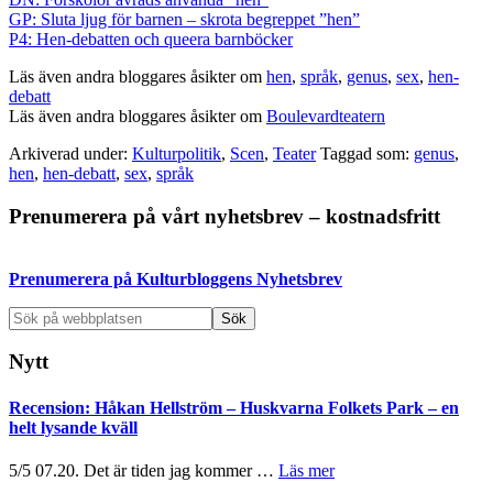
GP: Sluta ljug för barnen – skrota begreppet ”hen”
P4: Hen-debatten och queera barnböcker
Läs även andra bloggares åsikter om
hen
,
språk
,
genus
,
sex
,
hen-
debatt
Läs även andra bloggares åsikter om
Boulevardteatern
Arkiverad under:
Kulturpolitik
,
Scen
,
Teater
Taggad som:
genus
,
hen
,
hen-debatt
,
sex
,
språk
Primärt
Prenumerera på vårt nyhetsbrev – kostnadsfritt
sidofält
Prenumerera på Kulturbloggens Nyhetsbrev
Sök
på
webbplatsen
Nytt
Recension: Håkan Hellström – Huskvarna Folkets Park – en
helt lysande kväll
om
5/5 07.20. Det är tiden jag kommer …
Läs mer
Recension: