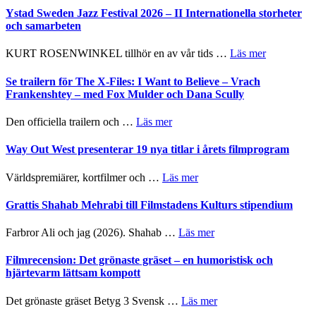
Håkan
Ystad Sweden Jazz Festival 2026 – II Internationella storheter
Hellström
och samarbeten
–
Huskvarna
om
KURT ROSENWINKEL tillhör en av vår tids …
Läs mer
Folkets
Ystad
Park
Sweden
Se trailern för The X-Files: I Want to Believe – Vrach
–
Jazz
Frankenshtey – med Fox Mulder och Dana Scully
en
Festival
helt
2026
om
Den officiella trailern och …
Läs mer
lysande
–
Se
kväll
II
trailern
Way Out West presenterar 19 nya titlar i årets filmprogram
Internatione
för
storheter
The
om
Världspremiärer, kortfilmer och …
Läs mer
och
X-
Way
samarbeten
Files:
Out
Grattis Shahab Mehrabi till Filmstadens Kulturs stipendium
I
West
Want
presenterar
om
Farbror Ali och jag (2026). Shahab …
Läs mer
to
19
Grattis
Believe
nya
Shahab
Filmrecension: Det grönaste gräset – en humoristisk och
–
titlar
Mehrabi
hjärtevarm lättsam kompott
Vrach
i
till
Frankenshtey
årets
Filmstadens
–
om
Det grönaste gräset Betyg 3 Svensk …
Läs mer
filmprogram
Kulturs
med
Filmrecension: