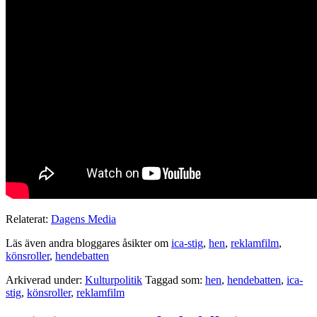
Relaterat:
Dagens Media
Läs även andra bloggares åsikter om
ica-stig
,
hen
,
reklamfilm
,
könsroller
,
hendebatten
Arkiverad under:
Kulturpolitik
Taggad som:
hen
,
hendebatten
,
ica-
stig
,
könsroller
,
reklamfilm