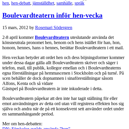
hen
,
hen-debatt
,
jämställdhet
,
samhälle
,
språk
Boulevardteatern inför hen-vecka
15 mars, 2012
by
Rosemari Södergren
2-8 april kommer
Boulevardteatern
uteslutande använda det
könsneutrala pronomet hen, henom och hens istället för han, hon,
honom, hennes, hans o hennes, berättar Boulevardteatern i ett mail.
Hen-veckan betyder att ordet hen och dess böjningsformer kommer
under dessa dagar gälla allt Boulevardteatern skriver och säger i
telefon, mail, till publik, kollegor emellan och i Boulevardteaterns
egna föreställningar på hemmascenen i Stockholm och på turné. På
scen behåller de dock dopnamnen i sinaföreställningar såsom
Alfons, Kenta och så vidare
Gästspel på Boulevardteatern är inte inkuderade i detta.
Boulevardteatern påpekar att den inte har tagit ställning för eller
emot användningen av detta ord utan vill registrera effekten hos sig
själva och andra när de på ett konsekvent sett använder ordet under
en sammanhängande period.
Mer om hen-debatten:
DN: Förskolor avråds använda ”hen”