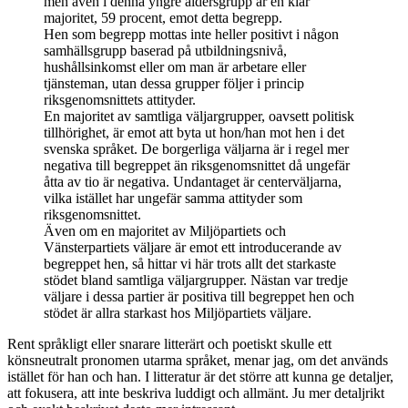
men även i denna yngre åldersgrupp är en klar
majoritet, 59 procent, emot detta begrepp.
Hen som begrepp mottas inte heller positivt i någon
samhällsgrupp baserad på utbildningsnivå,
hushållsinkomst eller om man är arbetare eller
tjänsteman, utan dessa grupper följer i princip
riksgenomsnittets attityder.
En majoritet av samtliga väljargrupper, oavsett politisk
tillhörighet, är emot att byta ut hon/han mot hen i det
svenska språket. De borgerliga väljarna är i regel mer
negativa till begreppet än riksgenomsnittet då ungefär
åtta av tio är negativa. Undantaget är centerväljarna,
vilka istället har ungefär samma attityder som
riksgenomsnittet.
Även om en majoritet av Miljöpartiets och
Vänsterpartiets väljare är emot ett introducerande av
begreppet hen, så hittar vi här trots allt det starkaste
stödet bland samtliga väljargrupper. Nästan var tredje
väljare i dessa partier är positiva till begreppet hen och
stödet är allra starkast hos Miljöpartiets väljare.
Rent språkligt eller snarare litterärt och poetiskt skulle ett
könsneutralt pronomen utarma språket, menar jag, om det används
istället för han och han. I litteratur är det större att kunna ge detaljer,
att fokusera, att inte beskriva luddigt och allmänt. Ju mer detaljrikt