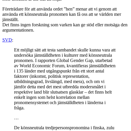
Företrädare för att använda ordet ”hen” menar att vi genom att
använda ett könsneutrala pronomen kan få oss att se världen mer
jämställt.
Det finns ingen forskning som varken kan ge stöd eller motsäga den
argumentationen.
SVD
:
Ett möjligt sätt att testa sambandet skulle kunna vara att
undersöka jämställdheten i kulturer med könsneutrala
pronomen. I rapporten Global Gender Gap, utarbetad
av World Economic Forum, kvantifieras jämställdheten
i 135 länder med utgångspunkt från ett stort antal
faktorer (inkomst, politisk representation,
utbildningsgrad, livslängd, med mera), och om vi
jämför detta med det mest utbredda modersmålet i
respektive land blir slutsatsen glasklar – det finns helt
enkelt ingen som helst korrelation mellan
pronomensystemet och jämställdheten i länderna i
fråga.
…
De könsneutrala tredjepersonspronomina i finska, zulu