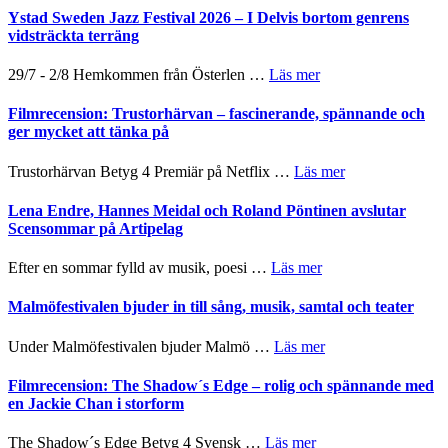
stipendium
Fox
Det
Ystad Sweden Jazz Festival 2026 – I Delvis bortom genrens
Mulder
grönaste
vidsträckta terräng
och
gräset
Dana
–
om
29/7 - 2/8 Hemkommen från Österlen …
Läs mer
Scully
en
Ystad
humoristisk
Sweden
Filmrecension: Trustorhärvan – fascinerande, spännande och
och
Jazz
ger mycket att tänka på
hjärtevarm
Festival
lättsam
2026
om
Trustorhärvan Betyg 4 Premiär på Netflix …
Läs mer
kompott
–
Filmrecension:
I
Trustorhärvan
Lena Endre, Hannes Meidal och Roland Pöntinen avslutar
Delvis
–
Scensommar på Artipelag
bortom
fascinerande,
genrens
spännande
om
Efter en sommar fylld av musik, poesi …
Läs mer
vidsträckta
och
Lena
terräng
ger
Endre,
Malmöfestivalen bjuder in till sång, musik, samtal och teater
mycket
Hannes
att
Meidal
om
Under Malmöfestivalen bjuder Malmö …
Läs mer
tänka
och
Malmöfestivalen
på
Roland
bjuder
Filmrecension: The Shadow´s Edge – rolig och spännande med
Pöntinen
in
en Jackie Chan i storform
avslutar
till
Scensommar
sång,
om
The Shadow´s Edge Betyg 4 Svensk …
Läs mer
på