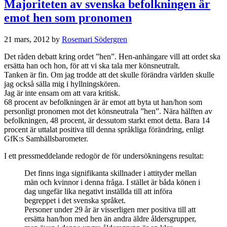
Majoriteten av svenska befolkningen är
emot hen som pronomen
21 mars, 2012
by
Rosemari Södergren
Det råden debatt kring ordet ”hen”. Hen-anhängare vill att ordet ska
ersätta han och hon, för att vi ska tala mer könsneutralt.
Tanken är fin. Om jag trodde att det skulle förändra världen skulle
jag också sälla mig i hyllningskören.
Jag är inte ensam om att vara kritisk.
68 procent av befolkningen är är emot att byta ut han/hon som
personligt pronomen mot det könsneutrala ”hen”. Nära hälften av
befolkningen, 48 procent, är dessutom starkt emot detta. Bara 14
procent är uttalat positiva till denna språkliga förändring, enligt
GfK:s Samhällsbarometer.
I ett pressmeddelande redogör de för undersökningens resultat:
Det finns inga signifikanta skillnader i attityder mellan
män och kvinnor i denna fråga. I stället är båda könen i
dag ungefär lika negativt inställda till att införa
begreppet i det svenska språket.
Personer under 29 år är visserligen mer positiva till att
ersätta han/hon med hen än andra äldre åldersgrupper,