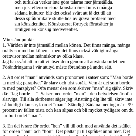
och turkiska verkar inte göra talarna mer jämställda,
men just eftersom stora könsbarriärer finns i många
sådana kulturer, blir det också svårt att få det till att
dessa språkbrukare skulle lida av grava problem med
sin könsidentitet. Könsbaserat förtryck förutsätter ju
rimligen en könslig medvetenhet.
Min ståndpunkt:
1. Världen är inte jämställd mellan könen. Det finns många, många
orättvisor mellan könen – men det finns också väldigt många
orättvisor mellan människor av olika klass.
Jag har svårt att tro att vi löser dem genom att använda ordet hen.
Förändringarna i vår attityd måste förändras på andra sätt.
2. Att ordet ”man” används som pronomen i satser som: ”Man borde
ta med sig paraplyet” är slarv och trist språk. Vem är det som borde
ta med paraplyet? Ofta menar den som skriver ”man” sig själv. Skriv
då: ”Jag borde …”. Satser med ordet ”man” i den betydelsen är ofta
slarviga. Till alla skribenter säger jag: Ansträng dig lite till, skriv inte
så luddigt utan stryk ordet ”man”. Ständigt. Sådana meningar är i 99
procent av fallen trista och kan slipas och bli mycket tydligare om du
tar bort ordet ”man”.
3. En del ivrare för ordet ”hen” vill till och med använda det istället
för orden ”han” och ”hon”. Det plattar ju till språket ännu mer. Det