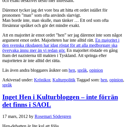
och exakt beskrivet desto mer intressant.
Däremot tycker jag det vore bra att hitta ett ordet istället för
pronomen ”man” som ofta används slarvigt.
Man borde inte, man skulle, man tänker … Ett ord som ofta
försämrar språket och gör det mindre exakt.
Att en majoritet är emot ordet ”hen” ser jag däremot inte som något
argument emot ordet. Majoriteten har inte alltid rätt.
En majoritet i
den svenska riksdagen har idag röstat för att alla medborgare ska
övervaka ännu mer än vi redan gör.
En majoritet röstade en gång
fram det nazisterna till makten i Tyskland. Att springa efter
majoriteten är inte alltid det rätta.
Läs även andra bloggares åsikter om
hen
,
språk
,
opinion
Arkiverad under:
Krönikor
,
Kulturpolitik
Taggad som:
hen
,
opinion
,
språk
Inget Hen i Kulturbloggen – inte förrän
det finns i SAOL
17 mars, 2012
by
Rosemari Södergren
Hen-debatten är lite kul att följa.