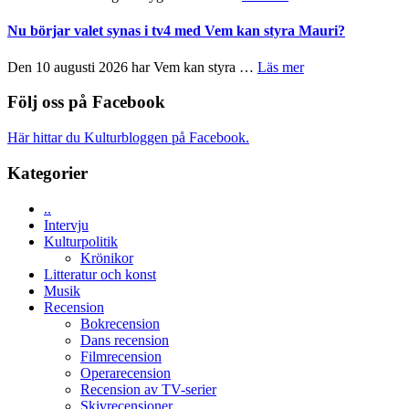
musik,
Filmrecension:
Artipelag
samtal
The
Nu börjar valet synas i tv4 med Vem kan styra Mauri?
och
Shadow
teater
´s
om
Den 10 augusti 2026 har Vem kan styra …
Läs mer
Edge
Nu
–
börjar
Följ oss på Facebook
rolig
valet
och
synas
Här hittar du Kulturbloggen på Facebook.
spännande
i
med
tv4
Kategorier
en
med
Jackie
Vem
Chan
..
kan
i
Intervju
styra
storform
Kulturpolitik
Mauri?
Krönikor
Litteratur och konst
Musik
Recension
Bokrecension
Dans recension
Filmrecension
Operarecension
Recension av TV-serier
Skivrecensioner