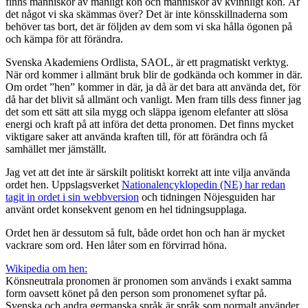
finns människor av manligt kön och människor av kvinnligt kön. Är
det något vi ska skämmas över? Det är inte könsskillnaderna som
behöver tas bort, det är följden av dem som vi ska hålla ögonen på
och kämpa för att förändra.
Svenska Akademiens Ordlista, SAOL, är ett pragmatiskt verktyg.
När ord kommer i allmänt bruk blir de godkända och kommer in där.
Om ordet ”hen” kommer in där, ja då är det bara att använda det, för
då har det blivit så allmänt och vanligt. Men fram tills dess finner jag
det som ett sätt att sila mygg och släppa igenom elefanter att slösa
energi och kraft på att införa det detta pronomen. Det finns mycket
viktigare saker att använda kraften till, för att förändra och få
samhället mer jämställt.
Jag vet att det inte är särskilt politiskt korrekt att inte vilja använda
ordet hen. Uppslagsverket
Nationalencyklopedin (NE) har redan
tagit in ordet i sin webbversion
och tidningen Nöjesguiden har
använt ordet konsekvent genom en hel tidningsupplaga.
Ordet hen är dessutom så fult, både ordet hon och han är mycket
vackrare som ord. Hen låter som en förvirrad höna.
Wikipedia om hen:
Könsneutrala pronomen är pronomen som används i exakt samma
form oavsett könet på den person som pronomenet syftar på.
Svenska och andra germanska språk är språk som normalt använder