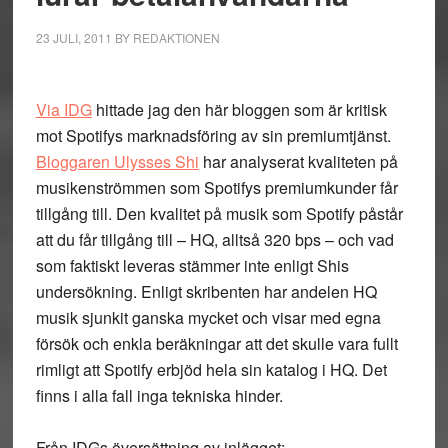
23 JULI, 2011
BY
REDAKTIONEN
Via IDG
hittade jag den här bloggen som är kritisk
mot Spotifys marknadsföring av sin premiumtjänst.
Bloggaren Ulysses Shi
har analyserat kvaliteten på
musikenströmmen som Spotifys premiumkunder får
tillgång till. Den kvalitet på musik som Spotify påstår
att du får tillgång till – HQ, alltså 320 bps – och vad
som faktiskt leveras stämmer inte enligt Shis
undersökning. Enligt skribenten har andelen HQ
musik sjunkit ganska mycket och visar med egna
försök och enkla beräkningar att det skulle vara fullt
rimligt att Spotify erbjöd hela sin katalog i HQ. Det
finns i alla fall inga tekniska hinder.
Från IDGs översättning av inlägget: