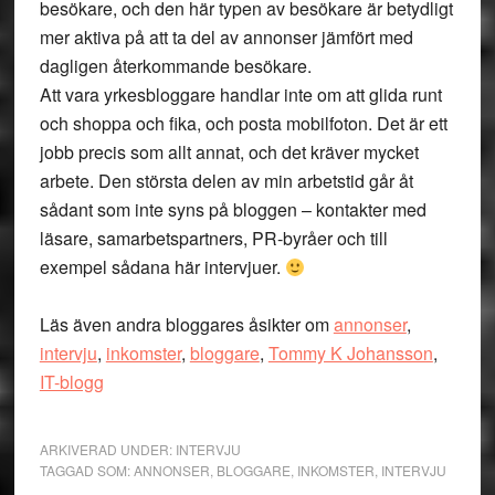
besökare, och den här typen av besökare är betydligt
mer aktiva på att ta del av annonser jämfört med
dagligen återkommande besökare.
Att vara yrkesbloggare handlar inte om att glida runt
och shoppa och fika, och posta mobilfoton. Det är ett
jobb precis som allt annat, och det kräver mycket
arbete. Den största delen av min arbetstid går åt
sådant som inte syns på bloggen – kontakter med
läsare, samarbetspartners, PR-byråer och till
exempel sådana här intervjuer.
Läs även andra bloggares åsikter om
annonser
,
intervju
,
inkomster
,
bloggare
,
Tommy K Johansson
,
IT-blogg
ARKIVERAD UNDER:
INTERVJU
TAGGAD SOM:
ANNONSER
,
BLOGGARE
,
INKOMSTER
,
INTERVJU