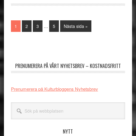
Interimistiska
Sida
Sida
Sida
Sida
Go
1
2
3
…
5
Nästa sida »
sidor
to
utelämnas
Primärt
sidofält
PRENUMERERA PÅ VÅRT NYHETSBREV – KOSTNADSFRITT
Prenumerera på Kulturbloggens Nyhetsbrev
Sök
på
webbplatsen
NYTT