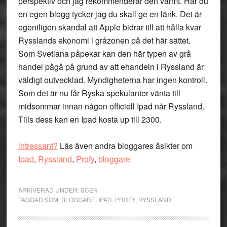
perspektiv och jag rekommenderar den varmt. Har du
en egen blogg tycker jag du skall ge en länk. Det är
egentligen skandal att Apple bidrar till att hålla kvar
Rysslands ekonomi i gråzonen på det här sättet.
Som Svetlana påpekar kan den här typen av grå
handel pågå på grund av att ehandeln i Ryssland är
väldigt outvecklad. Myndigheterna har ingen kontroll.
Som det är nu får Ryska spekulanter vänta till
midsommar innan någon officiell Ipad når Ryssland.
Tills dess kan en Ipad kosta up till 2300.
intressant?
Läs även andra bloggares åsikter om
Ipad
,
Ryssland
,
Profy
,
bloggare
ARKIVERAD UNDER:
SCEN
TAGGAD SOM:
BLOGGARE
,
IPAD
,
PROFY
,
RYSSLAND