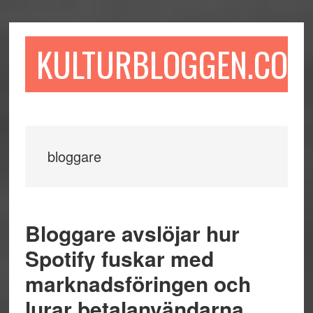
Hoppa
Hoppa
Hoppa
till
till
till
huvudinnehåll
det
sidfot
KULTURBLOGGEN.COM
primära
sidofältet
bloggare
Bloggare avslöjar hur
Spotify fuskar med
marknadsföringen och
lurar betalanvändarna