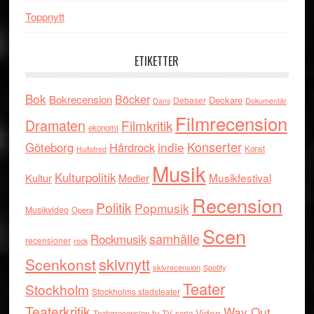
Toppnytt
ETIKETTER
Bok
Böcker
Bokrecension
Deckare
Debaser
Dokumentär
Dans
Filmrecension
Dramaten
Filmkritik
ekonomi
indie
Konserter
Göteborg
Hårdrock
Konst
Hultsfred
Musik
Kulturpolitik
Musikfestival
Kultur
Medier
Recension
Politik
Popmusik
Musikvideo
Opera
Scen
samhälle
Rockmusik
recensioner
rock
skivnytt
Scenkonst
skivrecension
Spotify
Teater
Stockholm
Stockholms stadsteater
Teaterkritik
Way Out
tv
Video
Teaterrecension
TV-serie