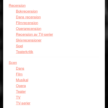
Recension
Bokrecension
Dans recension
Filmrecension
Operarecension
Recension av TV-serier
Skivrecensioner
Spel
Teaterkritik
Scen
Dans
Film
Musikal
Opera
Teater
TV
TV-serier