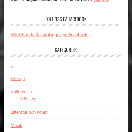
Edge
Nu
–
börjar
FÖLJ OSS PÅ FACEBOOK
rolig
valet
och
synas
spännande
i
Här hittar du Kulturbloggen på Facebook.
med
tv4
en
med
KATEGORIER
Jackie
Vem
Chan
kan
..
i
styra
storform
Mauri?
Intervju
Kulturpolitik
Krönikor
Litteratur och konst
Musik