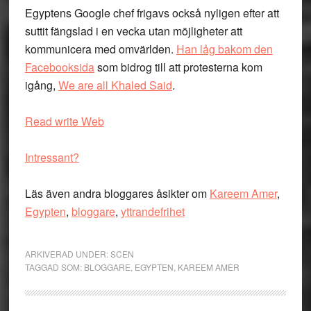
Egyptens Google chef frigavs också nyligen efter att
suttit fängslad i en vecka utan möjligheter att
kommunicera med omvärlden.
Han låg bakom den
Facebooksida
som bidrog till att protesterna kom
igång,
We are all Khaled Said
.
Read write Web
Intressant?
Läs även andra bloggares åsikter om
Kareem Amer
,
Egypten
,
bloggare
,
yttrandefrihet
ARKIVERAD UNDER:
SCEN
TAGGAD SOM:
BLOGGARE
,
EGYPTEN
,
KAREEM AMER