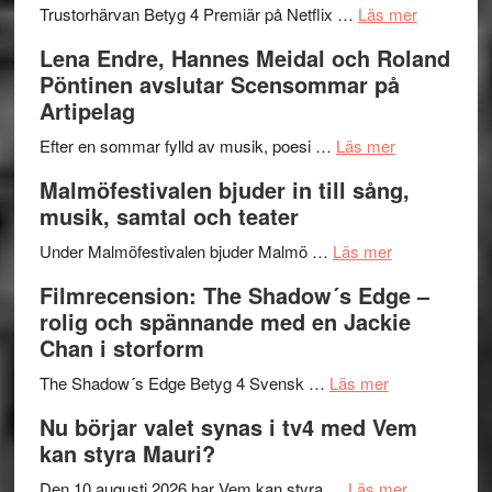
lättsam
2026
om
Trustorhärvan Betyg 4 Premiär på Netflix …
Läs mer
kompott
–
Filmrecens
Lena Endre, Hannes Meidal och Roland
I
Trustorhä
Pöntinen avslutar Scensommar på
Delvis
–
Artipelag
bortom
fascineran
genrens
om
spännand
Efter en sommar fylld av musik, poesi …
Läs mer
vidsträckta
Lena
och
Malmöfestivalen bjuder in till sång,
terräng
Endre,
ger
musik, samtal och teater
Hannes
mycket
om
Meidal
att
Under Malmöfestivalen bjuder Malmö …
Läs mer
Malmöfestiva
och
tänka
Filmrecension: The Shadow´s Edge –
bjuder
Roland
på
rolig och spännande med en Jackie
in
Pöntinen
Chan i storform
till
avslutar
om
sång,
Scensommar
The Shadow´s Edge Betyg 4 Svensk …
Läs mer
Filmrecension
musik,
på
Nu börjar valet synas i tv4 med Vem
The
samtal
Artipelag
kan styra Mauri?
Shadow
och
´s
teater
om
Den 10 augusti 2026 har Vem kan styra …
Läs mer