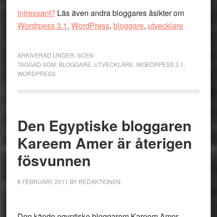
Intressant?
Läs även andra bloggares åsikter om
Wordrpess 3.1
,
WordPress
,
bloggare
,
utvecklare
ARKIVERAD UNDER:
SCEN
TAGGAD SOM:
BLOGGARE
,
UTVECKLARE
,
WOEDRPESS 3.1
,
WORDPRESS
Den Egyptiske bloggaren
Kareem Amer är återigen
fösvunnen
8 FEBRUARI, 2011
BY
REDAKTIONEN
Den kände egyptiske bloggarem Kareem Amer