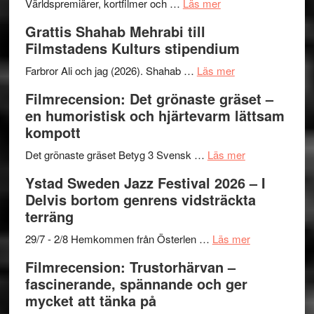
The
om
storhet
Världspremiärer, kortfilmer och …
Läs mer
X-
Way
och
Grattis Shahab Mehrabi till
Files:
Out
samarb
Filmstadens Kulturs stipendium
I
West
Want
presenterar
om
Farbror Ali och jag (2026). Shahab …
Läs mer
to
19
Grattis
Filmrecension: Det grönaste gräset –
Believe
nya
Shahab
en humoristisk och hjärtevarm lättsam
–
titlar
Mehrabi
kompott
Vrach
i
till
Frankenshtey
årets
Filmstadens
om
Det grönaste gräset Betyg 3 Svensk …
Läs mer
–
filmprogram
Kulturs
Filmrecension:
Ystad Sweden Jazz Festival 2026 – I
med
stipendium
Det
Delvis bortom genrens vidsträckta
Fox
grönaste
terräng
Mulder
gräset
och
–
om
29/7 - 2/8 Hemkommen från Österlen …
Läs mer
Dana
en
Ystad
Filmrecension: Trustorhärvan –
Scully
humoristisk
Sweden
fascinerande, spännande och ger
och
Jazz
mycket att tänka på
hjärtevarm
Festival