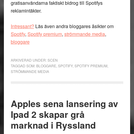
gratisanvändarna faktiskt bidrog till Spotifys
reklamintäkter.
Intressant?
Läs även andra bloggares åsikter om
Spotify
,
Spotify premium
,
strömmande media
,
bloggare
ARKIVERAD UNDER:
SCEN
TAGGAD SOM:
BLOGGARE
,
SPOTIFY
,
SPOTIFY PREMIUM
,
STRÖMMANDE MEDIA
Apples sena lansering av
Ipad 2 skapar grå
marknad i Ryssland