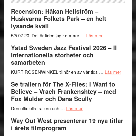
Recension: Håkan Hellström –
Huskvarna Folkets Park – en helt
lysande kväll
om
5/5 07.20. Det är tiden jag kommer …
Läs mer
Recension:
Ystad Sweden Jazz Festival 2026 – II
Håkan
Internationella storheter och
Hellström
samarbeten
–
Huskvarna
om
KURT ROSENWINKEL tillhör en av vår tids …
Läs mer
Folkets
Ystad
Se trailern för The X-Files: I Want to
Park
Swede
Believe – Vrach Frankenshtey – med
–
Jazz
Fox Mulder och Dana Scully
en
Festiva
om
helt
2026
Den officiella trailern och …
Läs mer
Se
lysande
–
Way Out West presenterar 19 nya titlar
trailern
kväll
II
i årets filmprogram
för
Internat