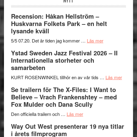
NYTT
Recension: Håkan Hellström –
Huskvarna Folkets Park – en helt
lysande kväll
om
5/5 07.20. Det är tiden jag kommer …
Läs mer
Recension:
Ystad Sweden Jazz Festival 2026 – II
Håkan
Internationella storheter och
Hellström
samarbeten
–
Huskvarna
om
KURT ROSENWINKEL tillhör en av vår tids …
Läs mer
Folkets
Ystad
Se trailern för The X-Files: I Want to
Park
Swede
Believe – Vrach Frankenshtey – med
–
Jazz
Fox Mulder och Dana Scully
en
Festiva
om
helt
2026
Den officiella trailern och …
Läs mer
Se
lysande
–
Way Out West presenterar 19 nya titlar
trailern
kväll
II
i årets filmprogram
för
Internat