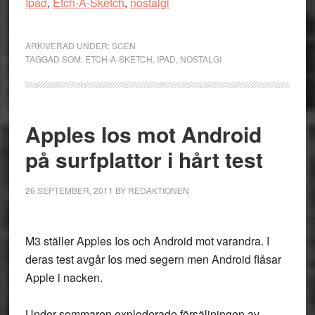
Ipad
,
Etch-A-Sketch
,
nostalgi
ARKIVERAD UNDER:
SCEN
TAGGAD SOM:
ETCH-A-SKETCH
,
IPAD
,
NOSTALGI
Apples Ios mot Android
på surfplattor i hårt test
26 SEPTEMBER, 2011
BY
REDAKTIONEN
M3 ställer Apples Ios och Android mot varandra. I
deras test avgår Ios med segern men Android flåsar
Apple i nacken.
Under sommaren exploderade försäljningen av