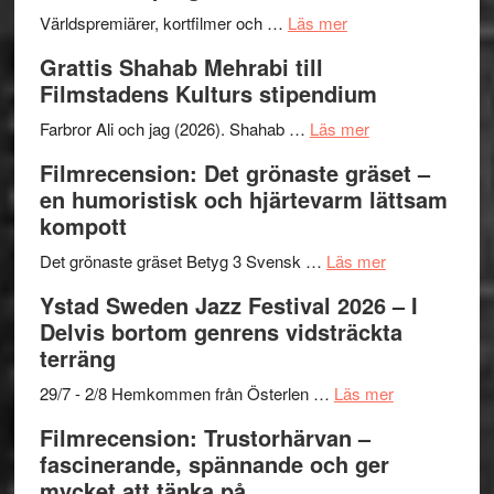
The
om
storhet
Världspremiärer, kortfilmer och …
Läs mer
X-
Way
och
Grattis Shahab Mehrabi till
Files:
Out
samarb
Filmstadens Kulturs stipendium
I
West
Want
presenterar
om
Farbror Ali och jag (2026). Shahab …
Läs mer
to
19
Grattis
Filmrecension: Det grönaste gräset –
Believe
nya
Shahab
en humoristisk och hjärtevarm lättsam
–
titlar
Mehrabi
kompott
Vrach
i
till
Frankenshtey
årets
Filmstadens
om
Det grönaste gräset Betyg 3 Svensk …
Läs mer
–
filmprogram
Kulturs
Filmrecension:
Ystad Sweden Jazz Festival 2026 – I
med
stipendium
Det
Delvis bortom genrens vidsträckta
Fox
grönaste
terräng
Mulder
gräset
och
–
om
29/7 - 2/8 Hemkommen från Österlen …
Läs mer
Dana
en
Ystad
Filmrecension: Trustorhärvan –
Scully
humoristisk
Sweden
fascinerande, spännande och ger
och
Jazz
mycket att tänka på