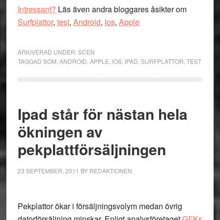
Intressant?
Läs även andra bloggares åsikter om
Surfplattor
,
test
,
Android
,
Ios
,
Apple
ARKIVERAD UNDER:
SCEN
TAGGAD SOM:
ANDROID
,
APPLE
,
IOS
,
IPAD
,
SURFPLATTOR
,
TEST
Ipad står för nästan hela
ökningen av
pekplattförsäljningen
23 SEPTEMBER, 2011
BY
REDAKTIONEN
Pekplattor ökar i försäljningsvolym medan övrig
datorförsäljning minskar. Enligt analysföretaget
GFKs