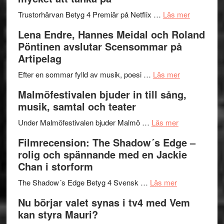
hjärtevarm
Festival
lättsam
2026
om
Trustorhärvan Betyg 4 Premiär på Netflix …
Läs mer
kompott
–
Filmrecens
Lena Endre, Hannes Meidal och Roland
I
Trustorhä
Pöntinen avslutar Scensommar på
Delvis
–
Artipelag
bortom
fascineran
genrens
om
spännand
Efter en sommar fylld av musik, poesi …
Läs mer
vidsträckta
Lena
och
Malmöfestivalen bjuder in till sång,
terräng
Endre,
ger
musik, samtal och teater
Hannes
mycket
om
Meidal
att
Under Malmöfestivalen bjuder Malmö …
Läs mer
Malmöfestiva
och
tänka
Filmrecension: The Shadow´s Edge –
bjuder
Roland
på
rolig och spännande med en Jackie
in
Pöntinen
Chan i storform
till
avslutar
om
sång,
Scensommar
The Shadow´s Edge Betyg 4 Svensk …
Läs mer
Filmrecension
musik,
på
Nu börjar valet synas i tv4 med Vem
The
samtal
Artipelag
kan styra Mauri?
Shadow
och