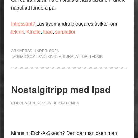
något att fundera på.
Intressant?
Läs även andra bloggares åsikter om
teknik
,
Kindle
,
Ipad
,
surplattor
ARKIVERAD UNDER:
SCEN
TAGGAD SOM:
IPAD
,
KINDLE
,
SURPLATTOR
,
TEKNIK
Nostalgitripp med Ipad
6 DECEMBER, 2011
BY
REDAKTIONEN
Minns ni Etch-A-Sketch? Den där manicken man