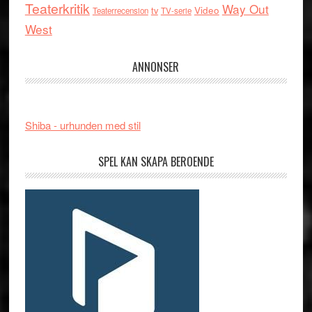
Teaterkritik
Way Out
tv
Video
Teaterrecension
TV-serie
West
ANNONSER
Shiba - urhunden med stil
SPEL KAN SKAPA BEROENDE