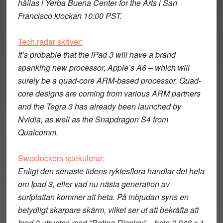
hållas i Yerba Buena Center for the Arts i San
Francisco klockan 10:00 PST.
Tech.radar skriver:
It’s probable that the iPad 3 will have a brand
spanking new processor, Apple’s A6 – which will
surely be a quad-core ARM-based processor. Quad-
core designs are coming from various ARM partners
and the Tegra 3 has already been launched by
Nvidia, as well as the Snapdragon S4 from
Qualcomm.
Sweclockers spekulerar:
Enligt den senaste tidens ryktesflora handlar det hela
om Ipad 3, eller vad nu nästa generation av
surfplattan kommer att heta. På inbjudan syns en
betydligt skarpare skärm, vilket ser ut att bekräfta att
Ipad 3 utrustas med ”Retina Display” – hela 2 048 x 1