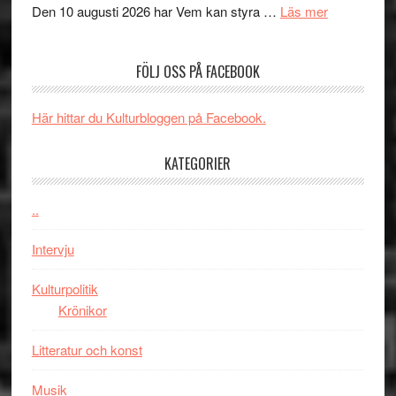
´s
teater
om
Den 10 augusti 2026 har Vem kan styra …
Läs mer
Edge
Nu
–
börjar
FÖLJ OSS PÅ FACEBOOK
rolig
valet
och
synas
spännande
i
Här hittar du Kulturbloggen på Facebook.
med
tv4
en
med
KATEGORIER
Jackie
Vem
Chan
kan
..
i
styra
storform
Mauri?
Intervju
Kulturpolitik
Krönikor
Litteratur och konst
Musik