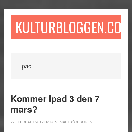
Hoppa
Hoppa
Hoppa
till
till
till
huvudinnehåll
det
sidfot
KULTURBLOGGEN.COM
primära
sidofältet
Ipad
Kommer Ipad 3 den 7
mars?
29 FEBRUARI, 2012
BY
ROSEMARI SÖDERGREN