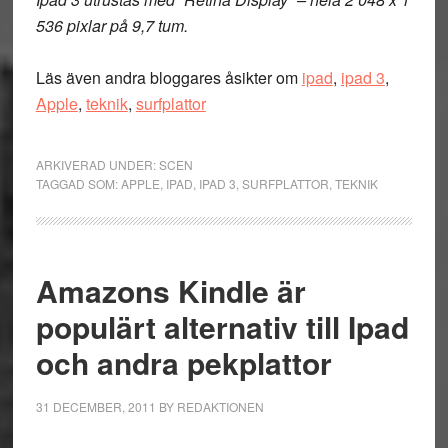
536 pixlar på 9,7 tum.
Läs även andra bloggares åsikter om
ipad
,
ipad 3
,
Apple
,
teknik
,
surfplattor
ARKIVERAD UNDER:
SCEN
TAGGAD SOM:
APPLE
,
IPAD
,
IPAD 3
,
SURFPLATTOR
,
TEKNIK
Amazons Kindle är
populärt alternativ till Ipad
och andra pekplattor
31 DECEMBER, 2011
BY
REDAKTIONEN