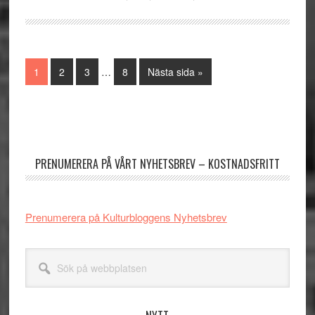
Interimistiska
Sida
Sida
Sida
Sida
Go
1
2
3
…
8
Nästa sida »
sidor
to
utelämnas
Primärt
sidofält
PRENUMERERA PÅ VÅRT NYHETSBREV – KOSTNADSFRITT
Prenumerera på Kulturbloggens Nyhetsbrev
Sök
på
webbplatsen