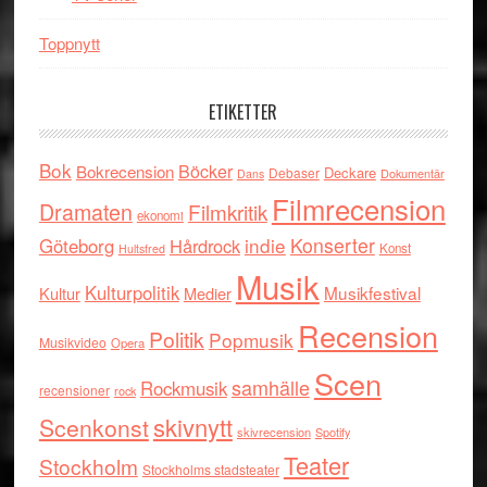
Toppnytt
ETIKETTER
Bok
Böcker
Bokrecension
Deckare
Debaser
Dokumentär
Dans
Filmrecension
Dramaten
Filmkritik
ekonomi
indie
Konserter
Göteborg
Hårdrock
Konst
Hultsfred
Musik
Kulturpolitik
Musikfestival
Kultur
Medier
Recension
Politik
Popmusik
Musikvideo
Opera
Scen
samhälle
Rockmusik
recensioner
rock
skivnytt
Scenkonst
skivrecension
Spotify
Teater
Stockholm
Stockholms stadsteater