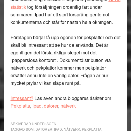
statistik
tog försäljningen ordentlig fart under
sommaren. Ipad har ett stort försprång gentemot
konkurrenterna och står för nästan hela ökningen.
Företagen börjar få upp ögonen för pekplattor och det
skall bli intressant att se hur de används. Det är
egentligen det första riktiga steget mot det
”papperslösa kontoret”. Dokumentdistribution via
nätverk och pekplattor kommer men pekplattor
ersätter ännu inte en vanlig dator. Frågan är hur
mycket prylar vi kan släpa runt på.
Intressant?
Läs även andra bloggares åsikter om
Pekplatta
,
Ipad
,
datorer
,
nätverk
ARKIVERAD UNDER:
SCEN
TAGGAD SOM:
DATORER
,
IPAD
,
NÄTVERK
,
PEKPLATTA