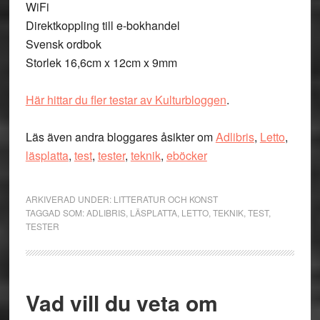
WiFi
Direktkoppling till e-bokhandel
Svensk ordbok
Storlek 16,6cm x 12cm x 9mm
Här hittar du fler testar av Kulturbloggen
.
Läs även andra bloggares åsikter om
Adlibris
,
Letto
,
läsplatta
,
test
,
tester
,
teknik
,
eböcker
ARKIVERAD UNDER:
LITTERATUR OCH KONST
TAGGAD SOM:
ADLIBRIS
,
LÄSPLATTA
,
LETTO
,
TEKNIK
,
TEST
,
TESTER
Vad vill du veta om