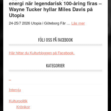
energi när legendarisk 100-åring firas –
Day
jubileum
Toront
Wayne Tucker hyllar Miles Davis på
–
av
Utopia
kan
Queen
om
vara
Budapest
24-25/7 2026 Utopia i Göteborg Får …
Läs mer
Uppseendeväck
den
spännvidd
bästa
FÖLJ OSS PÅ FACEBOOK
och
Spider-
energi
Man
när
filmen
Här hittar du Kulturbloggen på Facebook.
legendarisk
någonsin
100-
KATEGORIER
åring
firas
..
–
Wayne
Intervju
Tucker
hyllar
Kulturpolitik
Miles
Krönikor