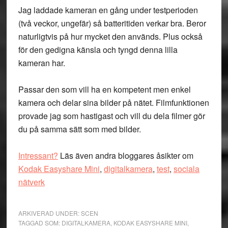
Jag laddade kameran en gång under testperioden
(två veckor, ungefär) så batteritiden verkar bra. Beror
naturligtvis på hur mycket den används. Plus också
för den gedigna känsla och tyngd denna lilla
kameran har.
Passar den som vill ha en kompetent men enkel
kamera och delar sina bilder på nätet. Filmfunktionen
provade jag som hastigast och vill du dela filmer gör
du på samma sätt som med bilder.
Intressant?
Läs även andra bloggares åsikter om
Kodak Easyshare Mini
,
digitalkamera
,
test
,
sociala
nätverk
ARKIVERAD UNDER:
SCEN
TAGGAD SOM:
DIGITALKAMERA
,
KODAK EASYSHARE MINI
,