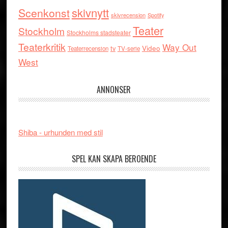
skivnytt
Scenkonst
skivrecension
Spotify
Teater
Stockholm
Stockholms stadsteater
Teaterkritik
Way Out
tv
Video
Teaterrecension
TV-serie
West
ANNONSER
Shiba - urhunden med stil
SPEL KAN SKAPA BEROENDE