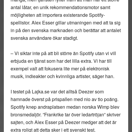
antal låtar, en unik rekommendationsmotor samt
möjligheten att importera existerande Spotify-
spellistor. Alex Esser gillar utmaningen med att ta sig
in på den svenska marknaden och berättar att antalet
svenska användare ökar stadigt.
– Vi siktar inte på att bli större än Spotify utan vi vill
erbjuda en tjänst som har det lilla extra. Vi har till
exempel valt att fokusera lite mer på elektronisk
musik, indieakter och kvinnliga artister, säger han.
I testet på Lajka.se var det alltså Deezer som
hamnade överst på prispallen med nio av tio poäng.
Spotify knep andraplatsen medan norska Wimp blev
bronsmedaljör. ”Frankrike tar över ledartröjan” skriver
sajten, och Alex Esser på Deezer medger att det är
extra roligt att detta sker i ett svenskt test.