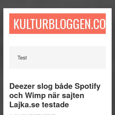
Hoppa
Hoppa
Hoppa
till
till
till
huvudinnehåll
det
sidfot
KULTURBLOGGEN.COM
primära
sidofältet
Test
Deezer slog både Spotify
och Wimp när sajten
Lajka.se testade