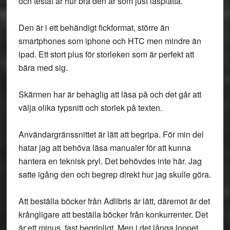
och testat är hur bra den är som just läsplatta.
Den är i ett behändigt fickformat, större än
smartphones som iphone och HTC men mindre än
ipad. Ett stort plus för storleken som är perfekt att
bära med sig.
Skärmen har är behaglig att läsa på och det går att
välja olika typsnitt och storlek på texten.
Användargränssnittet är lätt att begripa. För min del
hatar jag att behöva läsa manualer för att kunna
hantera en teknisk pryl. Det behövdes inte här. Jag
satte igång den och begrep direkt hur jag skulle göra.
Att beställa böcker från Adlibris är lätt, däremot är det
krångligare att beställa böcker från konkurrenter. Det
är ett minus, fast begripligt. Men i det långa loppet