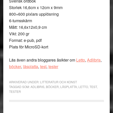
Svensk ordbok
Storlek 16,6cm x 12cm x 9mm
800×600 pixlars upplösning
6-tumsskärm
Mått: 16,6x12x0,9 cm
Vikt: 200 gr
Format: e-pub, pdf
Plats för MicroSD-kort
Läs även andra bloggares åsikter om
Letto
,
Adlibris
,
böcker
,
läsplatta
,
test
,
tester
ARKIVERAD UNDER:
LITTERATUR OCH KONST
TAGGAD SOM:
ADLIBRIS
,
BÖCKER
,
LÄSPLATTA
,
LETTO
,
TEST
,
TESTER