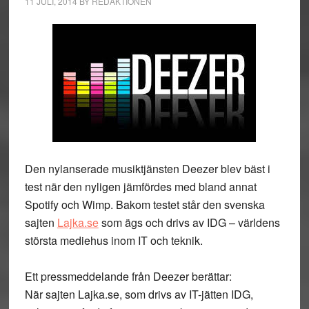
11 JULI, 2014
BY
REDAKTIONEN
Den nylanserade musiktjänsten Deezer blev bäst i
test när den nyligen jämfördes med bland annat
Spotify och Wimp. Bakom testet står den svenska
sajten
Lajka.se
som ägs och drivs av IDG – världens
största mediehus inom IT och teknik.
Ett pressmeddelande från Deezer berättar:
När sajten Lajka.se, som drivs av IT-jätten IDG,