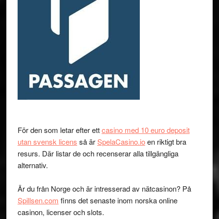
För den som letar efter ett
casino med 10 euro deposit
utan svensk licens
så är
SpelaCasino.io
en riktigt bra
resurs. Där listar de och recenserar alla tillgängliga
alternativ.
Är du från Norge och är intresserad av nätcasinon? På
Spillsen.com
finns det senaste inom norska online
casinon, licenser och slots.