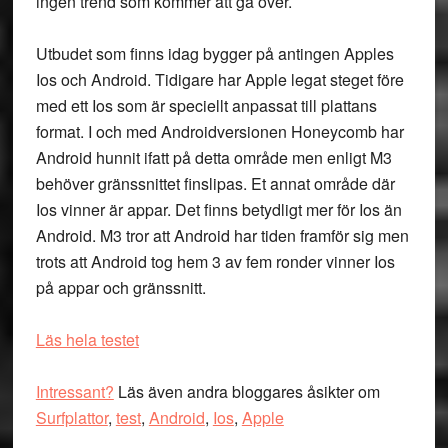
ingen trend som kommer att gå över.
Utbudet som finns idag bygger på antingen Apples
Ios och Android. Tidigare har Apple legat steget före
med ett Ios som är speciellt anpassat till plattans
format. I och med Androidversionen Honeycomb har
Android hunnit ifatt på detta område men enligt M3
behöver gränssnittet finslipas. Et annat område där
Ios vinner är appar. Det finns betydligt mer för Ios än
Android. M3 tror att Android har tiden framför sig men
trots att Android tog hem 3 av fem ronder vinner Ios
på appar och gränssnitt.
Läs hela testet
Intressant?
Läs även andra bloggares åsikter om
Surfplattor
,
test
,
Android
,
Ios
,
Apple