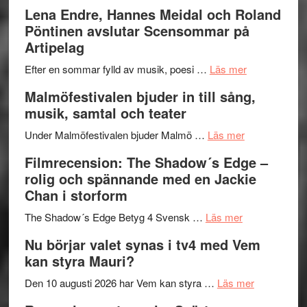
kompott
–
Filmrecens
Lena Endre, Hannes Meidal och Roland
I
Trustorhä
Pöntinen avslutar Scensommar på
Delvis
–
Artipelag
bortom
fascineran
genrens
om
spännand
Efter en sommar fylld av musik, poesi …
Läs mer
vidsträckta
Lena
och
Malmöfestivalen bjuder in till sång,
terräng
Endre,
ger
musik, samtal och teater
Hannes
mycket
om
Meidal
att
Under Malmöfestivalen bjuder Malmö …
Läs mer
Malmöfestiva
och
tänka
Filmrecension: The Shadow´s Edge –
bjuder
Roland
på
rolig och spännande med en Jackie
in
Pöntinen
Chan i storform
till
avslutar
om
sång,
Scensommar
The Shadow´s Edge Betyg 4 Svensk …
Läs mer
Filmrecension
musik,
på
Nu börjar valet synas i tv4 med Vem
The
samtal
Artipelag
kan styra Mauri?
Shadow
och
´s
teater
om
Den 10 augusti 2026 har Vem kan styra …
Läs mer
Edge
Nu