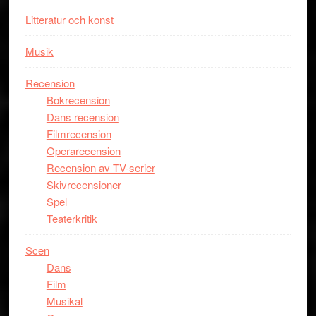
Davis
Litteratur och konst
på
Utopia
Musik
Recension
Bokrecension
Dans recension
Filmrecension
Operarecension
Recension av TV-serier
Skivrecensioner
Spel
Teaterkritik
Scen
Dans
Film
Musikal