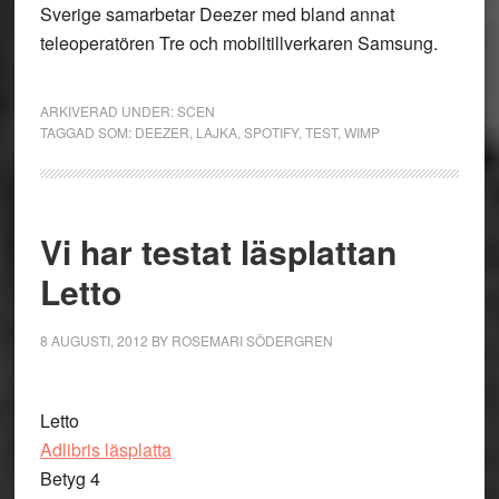
Sverige samarbetar Deezer med bland annat
teleoperatören Tre och mobiltillverkaren Samsung.
ARKIVERAD UNDER:
SCEN
TAGGAD SOM:
DEEZER
,
LAJKA
,
SPOTIFY
,
TEST
,
WIMP
Vi har testat läsplattan
Letto
8 AUGUSTI, 2012
BY
ROSEMARI SÖDERGREN
Letto
Adlibris läsplatta
Betyg 4