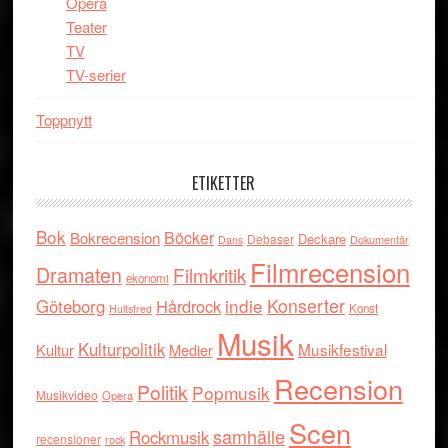
Opera
Teater
TV
TV-serier
Toppnytt
ETIKETTER
Bok
Böcker
Bokrecension
Deckare
Debaser
Dokumentär
Dans
Filmrecension
Dramaten
Filmkritik
ekonomi
indie
Konserter
Göteborg
Hårdrock
Konst
Hultsfred
Musik
Kulturpolitik
Musikfestival
Kultur
Medier
Recension
Politik
Popmusik
Musikvideo
Opera
Scen
samhälle
Rockmusik
recensioner
rock