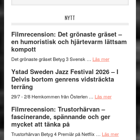
webbplatsen
NYTT
Filmrecension: Det grönaste gräset –
en humoristisk och hjärtevarm lättsam
kompott
om
Det grönaste gräset Betyg 3 Svensk …
Läs mer
Filmrecension:
Ystad Sweden Jazz Festival 2026 – I
Det
Delvis bortom genrens vidsträckta
grönaste
terräng
gräset
–
om
29/7 - 2/8 Hemkommen från Österlen …
Läs mer
en
Ystad
Filmrecension: Trustorhärvan –
humoristisk
Sweden
fascinerande, spännande och ger
och
Jazz
mycket att tänka på
hjärtevarm
Festival
lättsam
2026
om
Trustorhärvan Betyg 4 Premiär på Netflix …
Läs mer