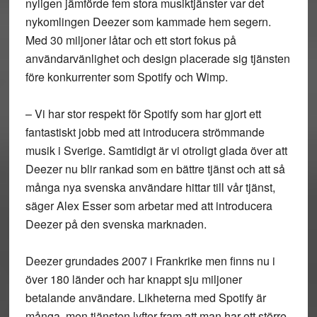
nyligen jämförde fem stora musiktjänster var det
nykomlingen Deezer som kammade hem segern.
Med 30 miljoner låtar och ett stort fokus på
användarvänlighet och design placerade sig tjänsten
före konkurrenter som Spotify och Wimp.
– Vi har stor respekt för Spotify som har gjort ett
fantastiskt jobb med att introducera strömmande
musik i Sverige. Samtidigt är vi otroligt glada över att
Deezer nu blir rankad som en bättre tjänst och att så
många nya svenska användare hittar till vår tjänst,
säger Alex Esser som arbetar med att introducera
Deezer på den svenska marknaden.
Deezer grundades 2007 i Frankrike men finns nu i
över 180 länder och har knappt sju miljoner
betalande användare. Likheterna med Spotify är
många, men tjänsten lyfter fram att man har ett större