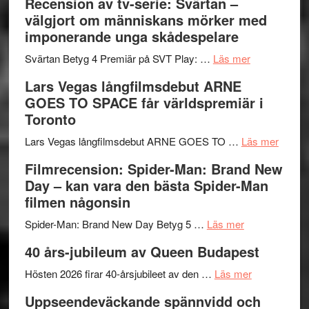
Recension av tv-serie: Svärtan –
–
börjar
välgjort om människans mörker med
rolig
valet
imponerande unga skådespelare
och
synas
spännande
om
i
Svärtan Betyg 4 Premiär på SVT Play: …
Läs mer
med
Recension
tv4
Lars Vegas långfilmsdebut ARNE
en
av
med
GOES TO SPACE får världspremiär i
Jackie
tv-
Vem
Toronto
Chan
serie:
kan
i
Svärtan
styra
om
Lars Vegas långfilmsdebut ARNE GOES TO …
Läs mer
storform
–
Mauri?
Lars
Filmrecension: Spider-Man: Brand New
välgjort
Vegas
Day – kan vara den bästa Spider-Man
om
långfi
filmen någonsin
människans
ARNE
om
mörker
GOES
Spider-Man: Brand New Day Betyg 5 …
Läs mer
Filmrecension
med
TO
40 års-jubileum av Queen Budapest
Spider-
imponerande
SPAC
Man:
unga
om
får
Hösten 2026 firar 40-årsjubileet av den …
Läs mer
Brand
skådespelar
40
världs
Uppseendeväckande spännvidd och
New
års-
i