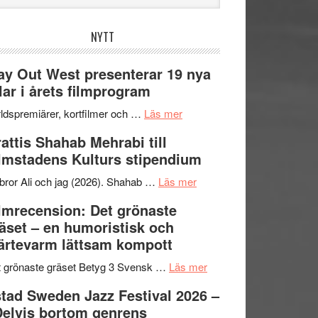
bplatsen
NYTT
y Out West presenterar 19 nya
tlar i årets filmprogram
om
ldspremiärer, kortfilmer och …
Läs mer
Way
attis Shahab Mehrabi till
Out
lmstadens Kulturs stipendium
West
presenterar
om
bror Ali och jag (2026). Shahab …
Läs mer
19
Grattis
lmrecension: Det grönaste
nya
Shahab
äset – en humoristisk och
titlar
Mehrabi
ärtevarm lättsam kompott
i
till
årets
Filmstadens
om
 grönaste gräset Betyg 3 Svensk …
Läs mer
filmprogram
Kulturs
Filmrecension:
tad Sweden Jazz Festival 2026 –
stipendium
Det
Delvis bortom genrens
grönaste