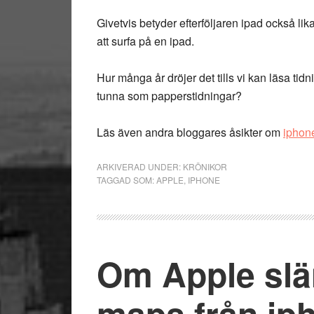
Givetvis betyder efterföljaren ipad också li
att surfa på en ipad.
Hur många år dröjer det tills vi kan läsa tid
tunna som papperstidningar?
Läs även andra bloggares åsikter om
iphon
ARKIVERAD UNDER:
KRÖNIKOR
TAGGAD SOM:
APPLE
,
IPHONE
Om Apple slä
maps från ipho