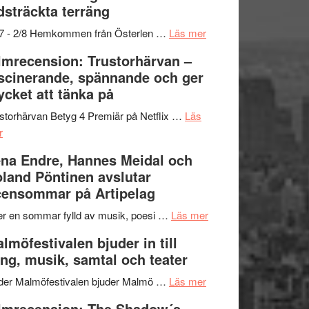
dsträckta terräng
gräset
–
om
/7 - 2/8 Hemkommen från Österlen …
Läs mer
en
Ystad
lmrecension: Trustorhärvan –
humoristisk
Sweden
scinerande, spännande och ger
och
Jazz
cket att tänka på
hjärtevarm
Festival
lättsam
2026
storhärvan Betyg 4 Premiär på Netflix …
Läs
om
kompott
–
r
Filmrecension:
I
na Endre, Hannes Meidal och
Trustorhärvan
Delvis
land Pöntinen avslutar
–
bortom
ensommar på Artipelag
fascinerande,
genrens
spännande
vidsträckta
om
er en sommar fylld av musik, poesi …
Läs mer
och
terräng
Lena
lmöfestivalen bjuder in till
ger
Endre,
ng, musik, samtal och teater
mycket
Hannes
att
om
Meidal
der Malmöfestivalen bjuder Malmö …
Läs mer
tänka
Malmöfestivalen
och
lmrecension: The Shadow´s