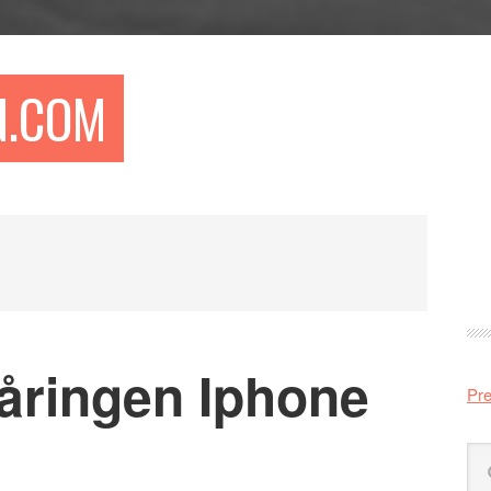
N.COM
Pr
si
måringen Iphone
Pre
Sö
på