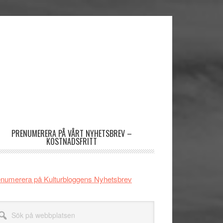
imärt
dofält
PRENUMERERA PÅ VÅRT NYHETSBREV –
KOSTNADSFRITT
numerera på Kulturbloggens Nyhetsbrev
k