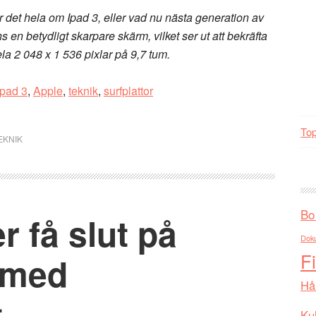
r det hela om Ipad 3, eller vad nu nästa generation av
 en betydligt skarpare skärm, vilket ser ut att bekräfta
la 2 048 x 1 536 pixlar på 9,7 tum.
ipad 3
,
Apple
,
teknik
,
surfplattor
Top
EKNIK
Bo
r få slut på
Dok
F
r med
Hå
t
Kul