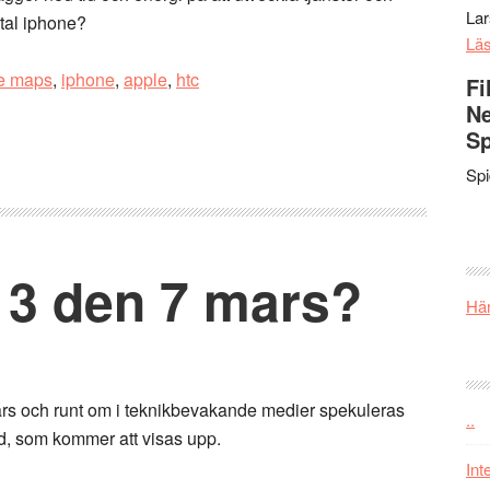
La
rtal iphone?
Lä
e maps
,
iphone
,
apple
,
htc
Fi
Ne
Sp
Sp
3 den 7 mars?
Här
 mars och runt om i teknikbevakande medier spekuleras
..
pad, som kommer att visas upp.
Int