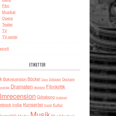
Film
Musikal
Opera
Teater
TV
TV-serier
pnytt
ETIKETTER
k
Böcker
Bokrecension
Deckare
Debaser
Dans
Dramaten
Filmkritik
umentär
ekonomi
ilmrecension
Göteborg
Hultsfred
indie
Konserter
rdrock
Kultur
Konst
Musik
turpolitik
Musikfestival
Medier