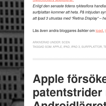
Enligt den senaste tidens ryktesflora handla
surfplattan kommer att heta. På inbjudan syns
att Ipad 3 utrustas med ”Retina Display” – he
Läs även andra bloggares åsikter om
ipad
,
ARKIVERAD UNDER:
SCEN
TAGGAD SOM:
APPLE
,
IPAD
,
IPAD 3
,
SURFPLATTOR
,
T
Apple försöke
patentstride
Androidlägre