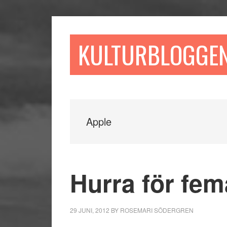
Hoppa
Hoppa
Hoppa
till
till
till
huvudinnehåll
det
sidfot
KULTURBLOGGE
primära
sidofältet
Apple
Hurra för fe
29 JUNI, 2012
BY
ROSEMARI SÖDERGREN