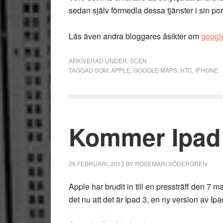
sedan själv förmedla dessa tjänster i sin po
Läs även andra bloggares åsikter om
googl
ARKIVERAD UNDER:
SCEN
TAGGAD SOM:
APPLE
,
GOOGLE MAPS
,
HTC
,
IPHONE
Kommer Ipad 
29 FEBRUARI, 2012
BY
ROSEMARI SÖDERGREN
Apple har brudit in till en pressträff den 7
det nu att det är Ipad 3, en ny version av I