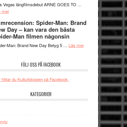
Mauri?
Svärtan
rs Vegas långfilmsdebut ARNE GOES TO …
om
–
s mer
Lars
välgjort
lmrecension: Spider-Man: Brand
Vegas
om
w Day – kan vara den bästa
långfilmsdebut
människans
ider-Man filmen någonsin
ARNE
mörker
GOES
om
med
ider-Man: Brand New Day Betyg 5 …
Läs mer
TO
Filmrecension:
imponerande
SPACE
Spider-
unga
FÖLJ OSS PÅ FACEBOOK
får
Man:
skådespelare
världspremiär
Brand
i
New
 hittar du Kulturbloggen på Facebook.
Toronto
Day
–
KATEGORIER
kan
vara
den
bästa
ervju
Spider-