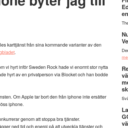
Ed
en
Th
Nu
Ve
les karttjänst från sina kommande varianter av den
Den
gbladet
.
me
om vi hyrt inför Sweden Rock hade vi enormt stor nytta
Re
ade hyrt av en privatperson via Blocket och han bodde
vä
m
sk
jänsten. Om Apple tar bort den från iphone inte ersätter
Svä
ajöss iphone.
La
G
onkurrerar genom att stoppa bra tjänster.
vä
lägger ned tid och energi på att utveckla tjänster och