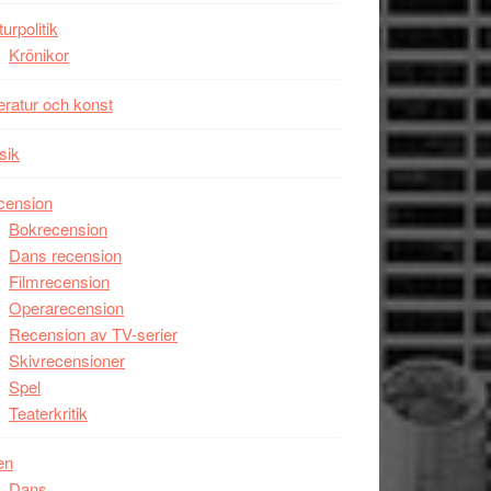
Man
turpolitik
filmen
Krönikor
någonsin
teratur och konst
sik
cension
Bokrecension
Dans recension
Filmrecension
Operarecension
Recension av TV-serier
Skivrecensioner
Spel
Teaterkritik
en
Dans