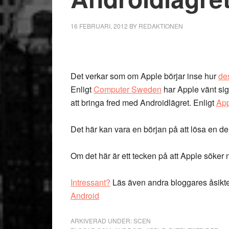
16 FEBRUARI, 2012
BY
REDAKTIONEN
Det verkar som om Apple börjar inse hur
de
Enligt
Computer Sweden
har Apple vänt sig 
att bringa fred med Androidlägret. Enligt
App
Det här kan vara en början på att lösa en del 
Om det här är ett tecken på att Apple söker n
Intressant?
Läs även andra bloggares åsikt
Android
ARKIVERAD UNDER:
SCEN