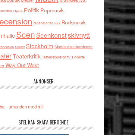
Politik
Popmusik
ikvideo
Opera
ecension
Rockmusik
recensioner
rock
Scen
skivnytt
Scenkonst
mhälle
Stockholm
Stockholms stadsteater
recension
Spotify
ater
Teaterkritik
tv
Teaterrecension
TV-serie
Way Out West
eo
ANNONSER
ba - urhunden med stil
SPEL KAN SKAPA BEROENDE