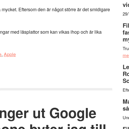
vi
ka mycket. Eftersom den är något större är det smidigare
29
Fi
fa
ningar med läsplattor som kan vikas ihop och är lika
my
Tru
e
,
Apple
me
Le
Ro
Sc
Eft
Ma
nger ut Google
så
Un
ne byter jag till
Fi