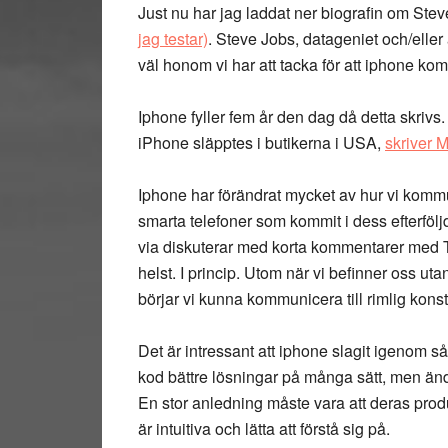
Just nu har jag laddat ner biografin om Stev
jag testar)
. Steve Jobs, datageniet och/elle
väl honom vi har att tacka för att iphone kom
Iphone fyller fem år den dag då detta skrivs
iPhone släpptes i butikerna i USA,
skriver 
Iphone har förändrat mycket av hur vi kom
smarta telefoner som kommit i dess efterföl
via diskuterar med korta kommentarer med Tw
helst. I princip. Utom när vi befinner oss ut
börjar vi kunna kommunicera till rimlig kon
Det är intressant att iphone slagit igenom så 
kod bättre lösningar på många sätt, men än
En stor anledning måste vara att deras prod
är intuitiva och lätta att förstå sig på.