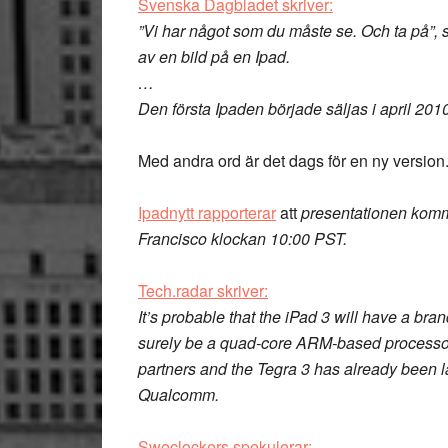
Svenska Dagbladet skriver:
”Vi har något som du måste se. Och ta på”, st
av en bild på en Ipad.
…
Den första Ipaden började säljas i april 201
Med andra ord är det dags för en ny version. 
Ipadnytt rapporterar
att
presentationen komme
Francisco klockan 10:00 PST.
Tech.radar skriver:
It’s probable that the iPad 3 will have a br
surely be a quad-core ARM-based processo
partners and the Tegra 3 has already been 
Qualcomm.
Sweclockers spekulerar: