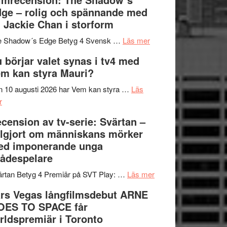
på
bjuder
Roland
ge – rolig och spännande med
in
Pöntinen
 Jackie Chan i storform
till
avslutar
om
sång,
Scensommar
e Shadow´s Edge Betyg 4 Svensk …
Läs mer
Filmrecension:
musik,
på
 börjar valet synas i tv4 med
The
samtal
Artipelag
m kan styra Mauri?
Shadow
och
´s
teater
 10 augusti 2026 har Vem kan styra …
Läs
om
Edge
r
Nu
–
cension av tv-serie: Svärtan –
börjar
rolig
lgjort om människans mörker
valet
och
ed imponerande unga
synas
spännande
ådespelare
i
med
tv4
en
om
rtan Betyg 4 Premiär på SVT Play: …
Läs mer
med
Jackie
Recension
rs Vegas långfilmsdebut ARNE
Vem
Chan
av
OES TO SPACE får
kan
i
tv-
rldspremiär i Toronto
styra
storform
serie: