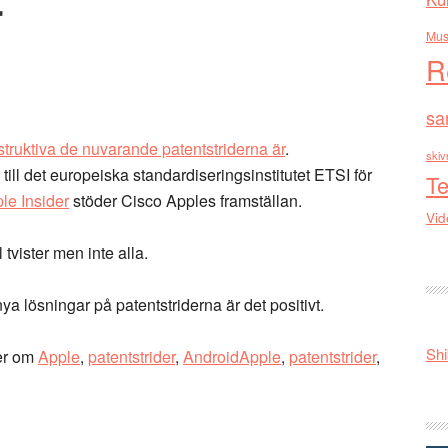
Mus
R
sa
struktiva de nuvarande patentstriderna är
.
skiv
till det europeiska standardiseringsinstitutet ETSI för
Te
le Insider
stöder Cisco Apples framställan.
Vid
tvister men inte alla.
ya lösningar på patentstriderna är det positivt.
Shi
er om
Apple
,
patentstrider
,
AndroidApple
,
patentstrider
,