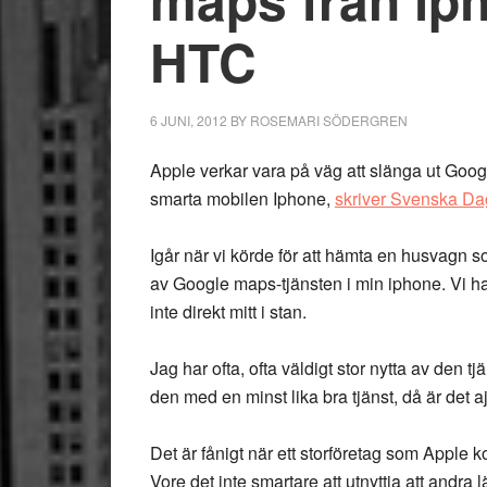
HTC
6 JUNI, 2012
BY
ROSEMARI SÖDERGREN
Apple verkar vara på väg att slänga ut Goog
smarta mobilen Iphone,
skriver Svenska Da
Igår när vi körde för att hämta en husvagn s
av Google maps-tjänsten i min iphone. Vi h
inte direkt mitt i stan.
Jag har ofta, ofta väldigt stor nytta av den t
den med en minst lika bra tjänst, då är det 
Det är fånigt när ett storföretag som Apple k
Vore det inte smartare att utnyttja att andra 