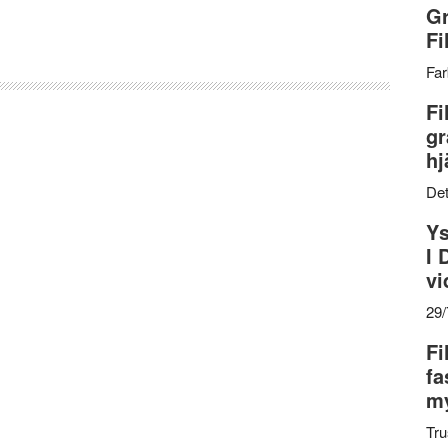
Gr
Fi
Far
Fi
gr
hj
Det
Ys
I 
vi
29
Fi
fa
my
Tru