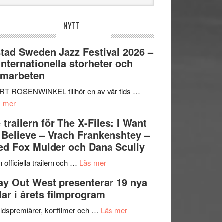
bplatsen
NYTT
tad Sweden Jazz Festival 2026 –
 Internationella storheter och
amarbeten
RT ROSENWINKEL tillhör en av vår tids …
om
s mer
Ystad
 trailern för The X-Files: I Want
Sweden
 Believe – Vrach Frankenshtey –
Jazz
d Fox Mulder och Dana Scully
Festival
2026
om
 officiella trailern och …
Läs mer
–
Se
y Out West presenterar 19 nya
II
trailern
tlar i årets filmprogram
Internationella
för
storheter
The
om
ldspremiärer, kortfilmer och …
Läs mer
och
X-
Way