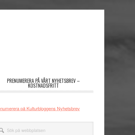
imärt
dofält
PRENUMERERA PÅ VÅRT NYHETSBREV –
KOSTNADSFRITT
numerera på Kulturbloggens Nyhetsbrev
k