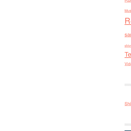
Mus
R
sa
skiv
Te
Vid
Shi