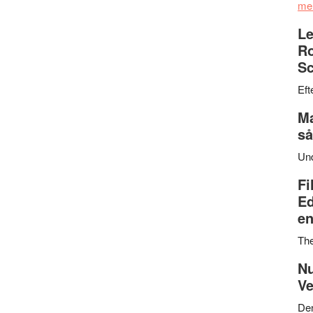
me
Le
Ro
Sc
Eft
Ma
så
Un
Fi
Ed
en
Th
Nu
Ve
Den