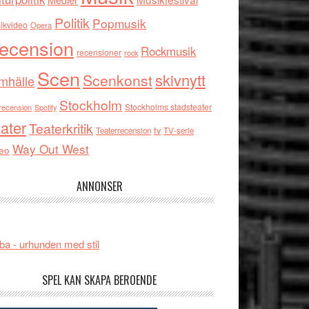
Politik
Popmusik
ikvideo
Opera
ecension
Rockmusik
recensioner
rock
Scen
skivnytt
Scenkonst
mhälle
Stockholm
Stockholms stadsteater
recension
Spotify
ater
Teaterkritik
tv
Teaterrecension
TV-serie
Way Out West
eo
ANNONSER
ba - urhunden med stil
SPEL KAN SKAPA BEROENDE