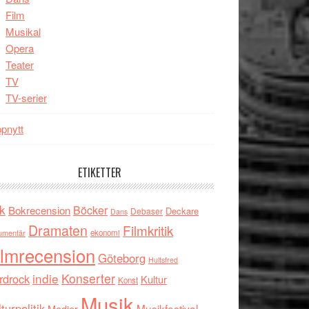
Film
Musikal
Opera
Teater
TV
TV-serier
pnytt
ETIKETTER
k
Böcker
Bokrecension
Deckare
Debaser
Dans
Dramaten
Filmkritik
umentär
ekonomi
ilmrecension
Göteborg
Hultsfred
indie
Konserter
rdrock
Kultur
Konst
Musik
turpolitik
Musikfestival
Medier