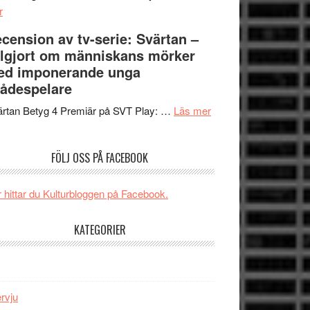
om
Edge
r
Nu
–
cension av tv-serie: Svärtan –
börjar
rolig
lgjort om människans mörker
valet
och
ed imponerande unga
synas
spännande
ådespelare
i
med
tv4
en
om
rtan Betyg 4 Premiär på SVT Play: …
Läs mer
med
Jackie
Recension
Vem
Chan
av
FÖLJ OSS PÅ FACEBOOK
kan
i
tv-
styra
storform
serie:
Mauri?
Svärtan
 hittar du Kulturbloggen på Facebook.
–
välgjort
KATEGORIER
om
människans
mörker
med
ervju
imponerande