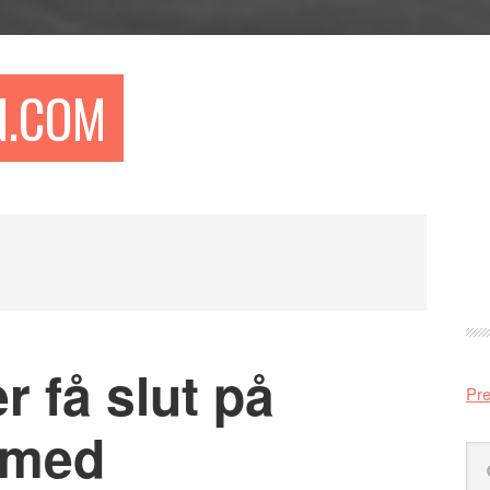
N.COM
Pr
si
r få slut på
Pre
r med
Sö
på