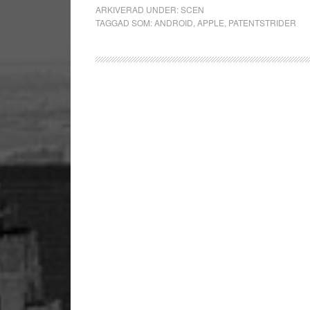
ARKIVERAD UNDER:
SCEN
TAGGAD SOM:
ANDROID
,
APPLE
,
PATENTSTRIDER