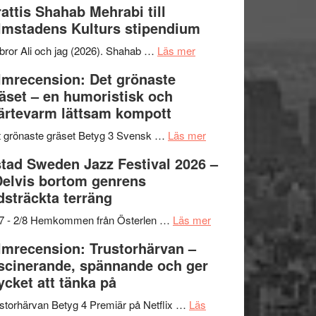
attis Shahab Mehrabi till
samarbeten
Files:
Out
lmstadens Kulturs stipendium
I
West
Want
presenterar
om
bror Ali och jag (2026). Shahab …
Läs mer
to
19
Grattis
lmrecension: Det grönaste
Believe
nya
Shahab
äset – en humoristisk och
–
titlar
Mehrabi
ärtevarm lättsam kompott
Vrach
i
till
Frankenshtey
årets
Filmstadens
om
 grönaste gräset Betyg 3 Svensk …
Läs mer
–
filmprogram
Kulturs
Filmrecension:
tad Sweden Jazz Festival 2026 –
med
stipendium
Det
Delvis bortom genrens
Fox
grönaste
dsträckta terräng
Mulder
gräset
och
–
om
/7 - 2/8 Hemkommen från Österlen …
Läs mer
Dana
en
Ystad
lmrecension: Trustorhärvan –
Scully
humoristisk
Sweden
scinerande, spännande och ger
och
Jazz
cket att tänka på
hjärtevarm
Festival
lättsam
2026
storhärvan Betyg 4 Premiär på Netflix …
Läs