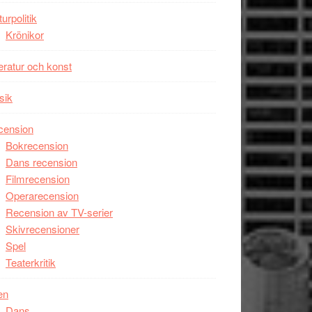
unga
turpolitik
skådespelare
Krönikor
teratur och konst
sik
cension
Bokrecension
Dans recension
Filmrecension
Operarecension
Recension av TV-serier
Skivrecensioner
Spel
Teaterkritik
en
Dans