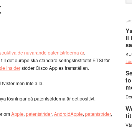
t
web
Ys
II
s
struktiva de nuvarande patentstriderna är
.
KU
till det europeiska standardiseringsinstitutet ETSI för
Lä
le Insider
stöder Cisco Apples framställan.
Se
to
tvister men inte alla.
me
Den
ya lösningar på patentstriderna är det positivt.
Wa
er om
Apple
,
patentstrider
,
AndroidApple
,
patentstrider
,
ti
Vär