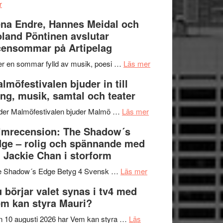
om
kompott
–
r
Filmrecension:
I
na Endre, Hannes Meidal och
Trustorhärvan
Delvis
land Pöntinen avslutar
–
bortom
ensommar på Artipelag
fascinerande,
genrens
spännande
vidsträckta
om
er en sommar fylld av musik, poesi …
Läs mer
och
terräng
Lena
lmöfestivalen bjuder in till
ger
Endre,
ng, musik, samtal och teater
mycket
Hannes
att
om
Meidal
der Malmöfestivalen bjuder Malmö …
Läs mer
tänka
Malmöfestivalen
och
lmrecension: The Shadow´s
på
bjuder
Roland
ge – rolig och spännande med
in
Pöntinen
 Jackie Chan i storform
till
avslutar
om
sång,
Scensommar
e Shadow´s Edge Betyg 4 Svensk …
Läs mer
Filmrecension:
musik,
på
 börjar valet synas i tv4 med
The
samtal
Artipelag
m kan styra Mauri?
Shadow
och
´s
teater
 10 augusti 2026 har Vem kan styra …
Läs