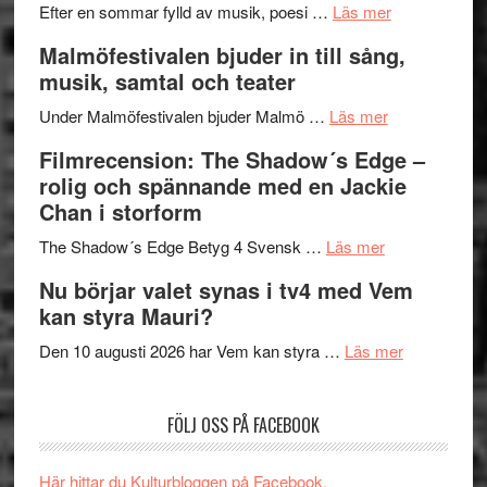
genrens
om
spännand
Efter en sommar fylld av musik, poesi …
Läs mer
vidsträckta
Lena
och
Malmöfestivalen bjuder in till sång,
terräng
Endre,
ger
musik, samtal och teater
Hannes
mycket
om
Meidal
att
Under Malmöfestivalen bjuder Malmö …
Läs mer
Malmöfestiva
och
tänka
Filmrecension: The Shadow´s Edge –
bjuder
Roland
på
rolig och spännande med en Jackie
in
Pöntinen
Chan i storform
till
avslutar
om
sång,
Scensommar
The Shadow´s Edge Betyg 4 Svensk …
Läs mer
Filmrecension
musik,
på
Nu börjar valet synas i tv4 med Vem
The
samtal
Artipelag
kan styra Mauri?
Shadow
och
´s
teater
om
Den 10 augusti 2026 har Vem kan styra …
Läs mer
Edge
Nu
–
börjar
FÖLJ OSS PÅ FACEBOOK
rolig
valet
och
synas
spännande
i
Här hittar du Kulturbloggen på Facebook.