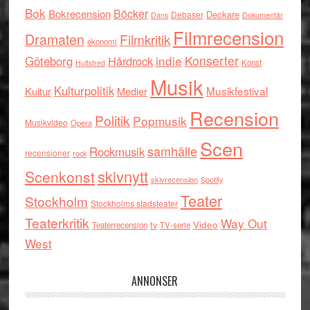
Bok
Böcker
Bokrecension
Deckare
Debaser
Dokumentär
Dans
Filmrecension
Dramaten
Filmkritik
ekonomi
indie
Konserter
Göteborg
Hårdrock
Konst
Hultsfred
Musik
Kulturpolitik
Musikfestival
Kultur
Medier
Recension
Politik
Popmusik
Musikvideo
Opera
Scen
samhälle
Rockmusik
recensioner
rock
skivnytt
Scenkonst
skivrecension
Spotify
Teater
Stockholm
Stockholms stadsteater
Teaterkritik
Way Out
tv
Video
Teaterrecension
TV-serie
West
ANNONSER