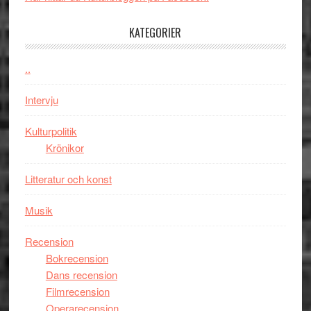
med
tv4
en
med
KATEGORIER
Jackie
Vem
Chan
kan
..
i
styra
storform
Mauri?
Intervju
Kulturpolitik
Krönikor
Litteratur och konst
Musik
Recension
Bokrecension
Dans recension
Filmrecension
Operarecension