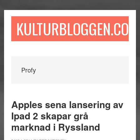
Hoppa
Hoppa
Hoppa
till
till
till
huvudinnehåll
det
sidfot
KULTURBLOGGEN.COM
primära
sidofältet
Profy
Apples sena lansering av
Ipad 2 skapar grå
marknad i Ryssland