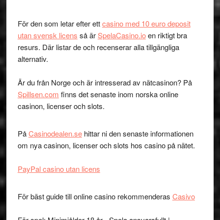
För den som letar efter ett
casino med 10 euro deposit
utan svensk licens
så är
SpelaCasino.io
en riktigt bra
resurs. Där listar de och recenserar alla tillgängliga
alternativ.
Är du från Norge och är intresserad av nätcasinon? På
Spillsen.com
finns det senaste inom norska online
casinon, licenser och slots.
På
Casinodealen.se
hittar ni den senaste informationen
om nya casinon, licenser och slots hos casino på nätet.
PayPal casino utan licens
För bäst guide till online casino rekommenderas
Casivo
För spel: Minimiålder 18 år - Spela ansvarsfullt |