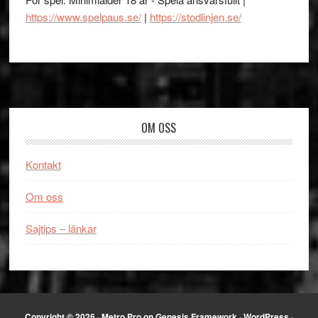
https://www.spelpaus.se/
|
https://stodlinjen.se/
Footer
OM OSS
Kontakt
Om oss
Sajtips – länkar
Copyright © 2026 ·
Metro Pro
on
Genesis Framework
·
WordPress
·