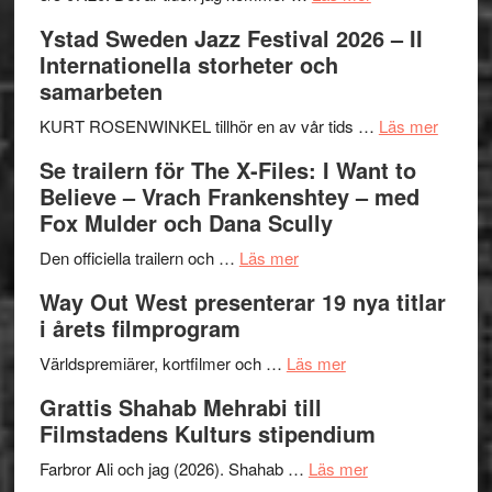
Recension:
Ystad Sweden Jazz Festival 2026 – II
Håkan
Internationella storheter och
Hellström
samarbeten
–
Huskvarna
om
KURT ROSENWINKEL tillhör en av vår tids …
Läs mer
Folkets
Ystad
Se trailern för The X-Files: I Want to
Park
Swede
Believe – Vrach Frankenshtey – med
–
Jazz
Fox Mulder och Dana Scully
en
Festiva
om
helt
2026
Den officiella trailern och …
Läs mer
Se
lysande
–
Way Out West presenterar 19 nya titlar
trailern
kväll
II
i årets filmprogram
för
Internat
The
om
storhet
Världspremiärer, kortfilmer och …
Läs mer
X-
Way
och
Grattis Shahab Mehrabi till
Files:
Out
samarb
Filmstadens Kulturs stipendium
I
West
Want
presenterar
om
Farbror Ali och jag (2026). Shahab …
Läs mer