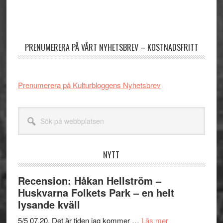
Primärt
sidofält
PRENUMERERA PÅ VÅRT NYHETSBREV – KOSTNADSFRITT
Prenumerera på Kulturbloggens Nyhetsbrev
Sök
på
webbplatsen
NYTT
Recension: Håkan Hellström –
Huskvarna Folkets Park – en helt
lysande kväll
om
5/5 07.20. Det är tiden jag kommer …
Läs mer