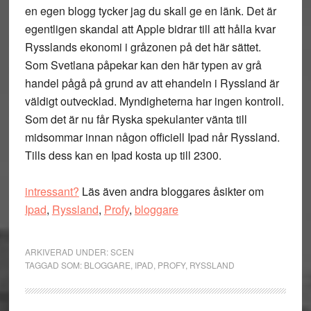
en egen blogg tycker jag du skall ge en länk. Det är
egentligen skandal att Apple bidrar till att hålla kvar
Rysslands ekonomi i gråzonen på det här sättet.
Som Svetlana påpekar kan den här typen av grå
handel pågå på grund av att ehandeln i Ryssland är
väldigt outvecklad. Myndigheterna har ingen kontroll.
Som det är nu får Ryska spekulanter vänta till
midsommar innan någon officiell Ipad når Ryssland.
Tills dess kan en Ipad kosta up till 2300.
intressant?
Läs även andra bloggares åsikter om
Ipad
,
Ryssland
,
Profy
,
bloggare
ARKIVERAD UNDER:
SCEN
TAGGAD SOM:
BLOGGARE
,
IPAD
,
PROFY
,
RYSSLAND