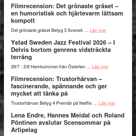
to
19
Grattis
Filmrecension: Det grönaste gräset –
Believe
nya
Shahab
en humoristisk och hjärtevarm lättsam
–
titlar
Mehrabi
kompott
Vrach
i
till
Frankenshtey
årets
Filmstadens
om
Det grönaste gräset Betyg 3 Svensk …
Läs mer
–
filmprogram
Kulturs
Filmrecension:
Ystad Sweden Jazz Festival 2026 – I
med
stipendium
Det
Delvis bortom genrens vidsträckta
Fox
grönaste
terräng
Mulder
gräset
och
–
om
29/7 - 2/8 Hemkommen från Österlen …
Läs mer
Dana
en
Ystad
Filmrecension: Trustorhärvan –
Scully
humoristisk
Sweden
fascinerande, spännande och ger
och
Jazz
mycket att tänka på
hjärtevarm
Festival
lättsam
2026
om
Trustorhärvan Betyg 4 Premiär på Netflix …
Läs mer
kompott
–
Filmrecens
Lena Endre, Hannes Meidal och Roland
I
Trustorhä
Pöntinen avslutar Scensommar på
Delvis
–
Artipelag
bortom
fascineran