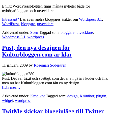
Enligt WordPressbloggen finns många nyheter både för
nybörjarbloggare och utvecklare.
Intressant?
Läs även andra bloggares åsikter om
Wordrpess 3.1
,
WordPress
,
bloggare
,
utvecklare
Arkiverad under:
Scen
Taggad som:
bloggare
,
utvecklare
,
Woedrpess 3.1
,
wordpress
Pust, den nya desajnen för
Kulturbloggen.com är klar
11 januari, 2009
by
Rosemari Södergren
Pust. Det var trixit och svettigt, som det är att gå in i koder och fila,
men nu har Kulturbloggen.com fått en ny design.
om
[Läs mer…]
Pust,
Arkiverad under:
Krönikor
Taggad som:
design
,
Krönikor
,
plugin
,
den
widget
,
wordpress
nya
desajnen
för
TwitMe skickar blogginlägg till Twitter –