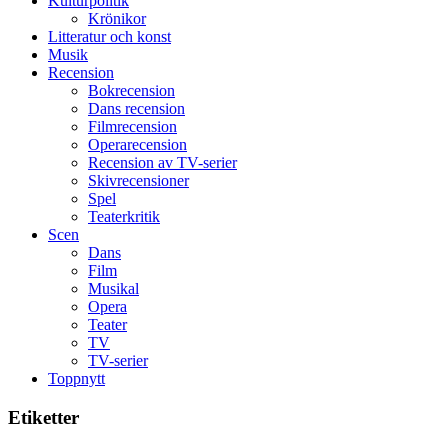
Kulturpolitik
Mauri?
Krönikor
Litteratur och konst
Musik
Recension
Bokrecension
Dans recension
Filmrecension
Operarecension
Recension av TV-serier
Skivrecensioner
Spel
Teaterkritik
Scen
Dans
Film
Musikal
Opera
Teater
TV
TV-serier
Toppnytt
Etiketter