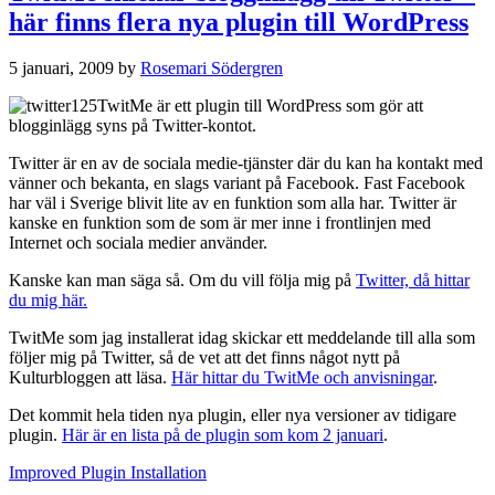
Kulturbloggen.com
här finns flera nya plugin till WordPress
är
klar
5 januari, 2009
by
Rosemari Södergren
TwitMe är ett plugin till WordPress som gör att
blogginlägg syns på Twitter-kontot.
Twitter är en av de sociala medie-tjänster där du kan ha kontakt med
vänner och bekanta, en slags variant på Facebook. Fast Facebook
har väl i Sverige blivit lite av en funktion som alla har. Twitter är
kanske en funktion som de som är mer inne i frontlinjen med
Internet och sociala medier använder.
Kanske kan man säga så. Om du vill följa mig på
Twitter, då hittar
du mig här.
TwitMe som jag installerat idag skickar ett meddelande till alla som
följer mig på Twitter, så de vet att det finns något nytt på
Kulturbloggen att läsa.
Här hittar du TwitMe och anvisningar
.
Det kommit hela tiden nya plugin, eller nya versioner av tidigare
plugin.
Här är en lista på de plugin som kom 2 januari
.
Improved Plugin Installation