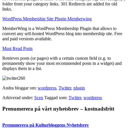
folder from your category links. 301 Redirects are added for old
links.
WordPress Membership Site Plugin Memberwing
MemberWing is a WordPress Membership Plugin that allows to
convert any self-hosted WordPress blog into membership site. Free
and paid versions available.
Must Read Posts
Retrieves posts (or pages) with a certain custom field (e.g. to
permanently show your most recommended posts in a widget) and
displays them in a list.
Andra bloggar om:
wordpress
,
Twitter
,
plugin
Arkiverad under:
Scen
Taggad som:
Twitter
,
wordpress
Primärt
Prenumerera på vårt nyhetsbrev – kostnadsfritt
sidofält
Prenumerera på Kulturbloggens Nyhetsbrev