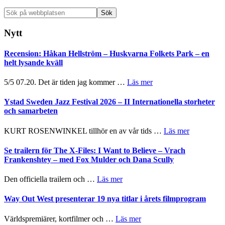
Sök
på
webbplatsen
Nytt
Recension: Håkan Hellström – Huskvarna Folkets Park – en
helt lysande kväll
om
5/5 07.20. Det är tiden jag kommer …
Läs mer
Recension:
Håkan
Ystad Sweden Jazz Festival 2026 – II Internationella storheter
Hellström
och samarbeten
–
Huskvarna
om
KURT ROSENWINKEL tillhör en av vår tids …
Läs mer
Folkets
Ystad
Park
Sweden
Se trailern för The X-Files: I Want to Believe – Vrach
–
Jazz
Frankenshtey – med Fox Mulder och Dana Scully
en
Festival
helt
2026
om
Den officiella trailern och …
Läs mer
lysande
–
Se
kväll
II
trailern
Way Out West presenterar 19 nya titlar i årets filmprogram
Internatione
för
storheter
The
om
Världspremiärer, kortfilmer och …
Läs mer
och
X-