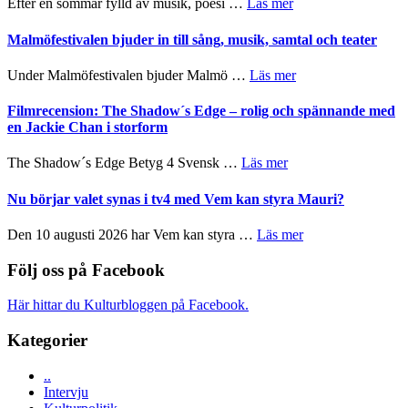
om
Efter en sommar fylld av musik, poesi …
Läs mer
vidsträckta
och
Lena
terräng
ger
Endre,
Malmöfestivalen bjuder in till sång, musik, samtal och teater
mycket
Hannes
att
Meidal
om
Under Malmöfestivalen bjuder Malmö …
Läs mer
tänka
och
Malmöfestivalen
på
Roland
bjuder
Filmrecension: The Shadow´s Edge – rolig och spännande med
Pöntinen
in
en Jackie Chan i storform
avslutar
till
Scensommar
sång,
om
The Shadow´s Edge Betyg 4 Svensk …
Läs mer
på
musik,
Filmrecension:
Artipelag
samtal
The
Nu börjar valet synas i tv4 med Vem kan styra Mauri?
och
Shadow
teater
´s
om
Den 10 augusti 2026 har Vem kan styra …
Läs mer
Edge
Nu
–
börjar
Följ oss på Facebook
rolig
valet
och
synas
Här hittar du Kulturbloggen på Facebook.
spännande
i
med
tv4
Kategorier
en
med
Jackie
Vem
Chan
..
kan
i
Intervju
styra
storform