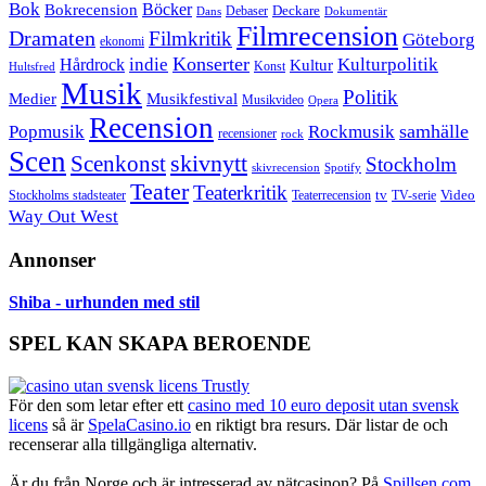
Bok
Bokrecension
Böcker
Deckare
Debaser
Dokumentär
Dans
Filmrecension
Dramaten
Filmkritik
Göteborg
ekonomi
Konserter
Hårdrock
indie
Kulturpolitik
Kultur
Konst
Hultsfred
Musik
Politik
Musikfestival
Medier
Musikvideo
Opera
Recension
samhälle
Popmusik
Rockmusik
recensioner
rock
Scen
skivnytt
Scenkonst
Stockholm
skivrecension
Spotify
Teater
Teaterkritik
Video
Stockholms stadsteater
tv
Teaterrecension
TV-serie
Way Out West
Annonser
Shiba - urhunden med stil
SPEL KAN SKAPA BEROENDE
För den som letar efter ett
casino med 10 euro deposit utan svensk
licens
så är
SpelaCasino.io
en riktigt bra resurs. Där listar de och
recenserar alla tillgängliga alternativ.
Är du från Norge och är intresserad av nätcasinon? På
Spillsen.com