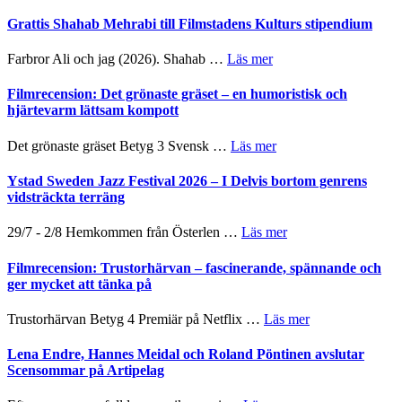
Way
samarbeten
Files:
Out
Grattis Shahab Mehrabi till Filmstadens Kulturs stipendium
I
West
Want
presenterar
om
Farbror Ali och jag (2026). Shahab …
Läs mer
to
19
Grattis
Believe
nya
Shahab
Filmrecension: Det grönaste gräset – en humoristisk och
–
titlar
Mehrabi
hjärtevarm lättsam kompott
Vrach
i
till
Frankenshtey
årets
Filmstadens
–
om
Det grönaste gräset Betyg 3 Svensk …
Läs mer
filmprogram
Kulturs
med
Filmrecension:
stipendium
Fox
Det
Ystad Sweden Jazz Festival 2026 – I Delvis bortom genrens
Mulder
grönaste
vidsträckta terräng
och
gräset
Dana
–
om
29/7 - 2/8 Hemkommen från Österlen …
Läs mer
Scully
en
Ystad
humoristisk
Sweden
Filmrecension: Trustorhärvan – fascinerande, spännande och
och
Jazz
ger mycket att tänka på
hjärtevarm
Festival
lättsam
2026
om
Trustorhärvan Betyg 4 Premiär på Netflix …
Läs mer
kompott
–
Filmrecension:
I
Trustorhärvan
Lena Endre, Hannes Meidal och Roland Pöntinen avslutar
Delvis
–
Scensommar på Artipelag
bortom
fascinerande,
genrens
spännande