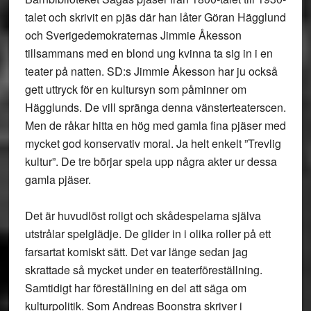
talet och skrivit en pjäs där han låter Göran Hägglund
och Sverigedemokraternas Jimmie Åkesson
tillsammans med en blond ung kvinna ta sig in i en
teater på natten. SD:s Jimmie Åkesson har ju också
gett uttryck för en kultursyn som påminner om
Hägglunds. De vill spränga denna vänsterteaterscen.
Men de råkar hitta en hög med gamla fina pjäser med
mycket god konservativ moral. Ja helt enkelt ”Trevlig
kultur”. De tre börjar spela upp några akter ur dessa
gamla pjäser.
Det är huvudlöst roligt och skådespelarna själva
utstrålar spelglädje. De glider in i olika roller på ett
farsartat komiskt sätt. Det var länge sedan jag
skrattade så mycket under en teaterföreställning.
Samtidigt har föreställning en del att säga om
kulturpolitik. Som Andreas Boonstra skriver i