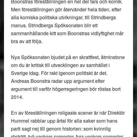
Boonstras föreställningen en hel del fars och komik.
Men föreställningen gör återvänder hela tiden, efter
alla komiska politiska utvikningar, till Strindbergs
manus. Strindbergs Spöksonaten blir ett
sammanhållande kitt som Boonstras vidlyftighet mår
bra av att följa.
Nya Spöksonaten bjudet på en skrattfest, åtminstone
om du är kritisk till utvecklingen av samhället i
Sverige idag. För rakt igenom politiskt är det.
Andreas Boonstra radar upp argument efter
argument till varför högerregeringen bör röstas bort
2014.
En av föreställningen roligaste scener är när Direktör
Hummel rabblar upp årtal för alla saker som hans
parti sagt nej till genom historien: som kvinnlig
rösträtt, två veckors semester, fyra veckors semester,