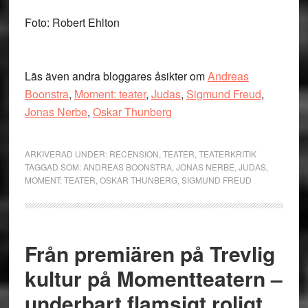
Foto: Robert Ehlton
Läs även andra bloggares åsikter om
Andreas
Boonstra
,
Moment: teater
,
Judas
,
Sigmund Freud
,
Jonas Nerbe
,
Oskar Thunberg
ARKIVERAD UNDER:
RECENSION
,
TEATER
,
TEATERKRITIK
TAGGAD SOM:
ANDREAS BOONSTRA
,
JONAS NERBE
,
JUDAS
,
MOMENT: TEATER
,
OSKAR THUNBERG
,
SIGMUND FREUD
Från premiären på Trevlig
kultur på Momentteatern –
underbart flamsigt roligt