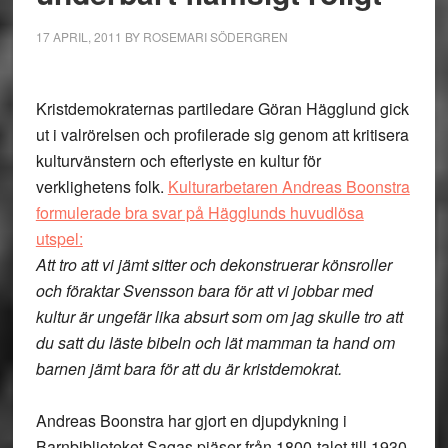
17 APRIL, 2011
BY
ROSEMARI SÖDERGREN
Kristdemokraternas partiledare Göran Hägglund gick
ut i valrörelsen och profilerade sig genom att kritisera
kulturvänstern och efterlyste en kultur för
verklighetens folk.
Kulturarbetaren Andreas Boonstra
formulerade bra svar på Hägglunds huvudlösa
utspel:
Att tro att vi jämt sitter och dekonstruerar könsroller
och föraktar Svensson bara för att vi jobbar med
kultur är ungefär lika absurt som om jag skulle tro att
du satt du läste bibeln och lät mamman ta hand om
barnen jämt bara för att du är kristdemokrat.
Andreas Boonstra har gjort en djupdykning i
Barnbiblioteket Sagas pjäser från 1800-talet till 1930-