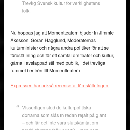
Trevlig Svensk kultur för verklighetens
folk.
Nu hoppas jag att Momentteatern bjuder in Jimmie
Åkesson, Göran Hägglund, Moderaternas
kulturminister och några andra politiker för att se
föreställning och för ett samtal om teater och kultur,
gärna i avslappad stil med publik, i det trevliga
rummet i entrén till Momentteatern.
Expressen har också recenserat föreställningen:
Visserligen stod de kulturpolitiska
dörrarna som slås in redan rejält på glänt
– och får det inte vara slutskämtat om