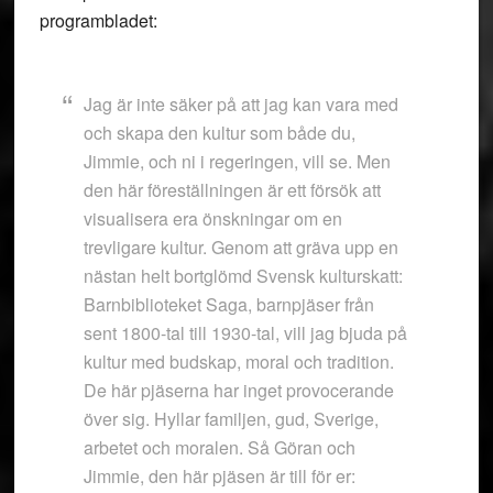
programbladet:
Jag är inte säker på att jag kan vara med
och skapa den kultur som både du,
Jimmie, och ni i regeringen, vill se. Men
den här föreställningen är ett försök att
visualisera era önskningar om en
trevligare kultur. Genom att gräva upp en
nästan helt bortglömd Svensk kulturskatt:
Barnbiblioteket Saga, barnpjäser från
sent 1800-tal till 1930-tal, vill jag bjuda på
kultur med budskap, moral och tradition.
De här pjäserna har inget provocerande
över sig. Hyllar familjen, gud, Sverige,
arbetet och moralen. Så Göran och
Jimmie, den här pjäsen är till för er: