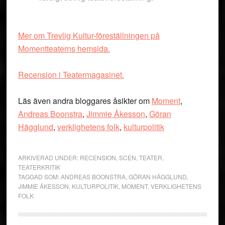
Mer om Trevlig Kultur-föreställningen på
Momentteaterns hemsida.
Recension i Teatermagasinet.
Läs även andra bloggares åsikter om
Moment
,
Andreas Boonstra
,
Jimmie Åkesson
,
Göran
Hägglund
,
verklighetens folk
,
kulturpolitik
ARKIVERAD UNDER:
RECENSION
,
SCEN
,
TEATER
,
TEATERKRITIK
TAGGAD SOM:
ANDREAS BOONSTRA
,
GÖRAN HÄGGLUND
,
JIMMIE ÅKESSON
,
KULTURPOLITIK
,
MOMENT
,
VERKLIGHETENS
FOLK