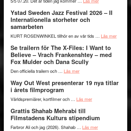
om
5/5 07.20. Det är tiden jag kommer …
Läs mer
Recension:
Ystad Sweden Jazz Festival 2026 – II
Håkan
Internationella storheter och
Hellström
samarbeten
–
Huskvarna
om
KURT ROSENWINKEL tillhör en av vår tids …
Läs mer
Folkets
Ystad
Se trailern för The X-Files: I Want to
Park
Swede
Believe – Vrach Frankenshtey – med
–
Jazz
Fox Mulder och Dana Scully
en
Festiva
om
helt
2026
Den officiella trailern och …
Läs mer
Se
lysande
–
Way Out West presenterar 19 nya titlar
trailern
kväll
II
i årets filmprogram
för
Internat
The
om
storhet
Världspremiärer, kortfilmer och …
Läs mer
X-
Way
och
Grattis Shahab Mehrabi till
Files:
Out
samarb
Filmstadens Kulturs stipendium
I
West
Want
presenterar
om
Farbror Ali och jag (2026). Shahab …
Läs mer