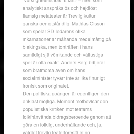
”verklighetens folk” snart? – men som
analytiskt anspråkslös och hejdlöst
flamsig metateater är Trevlig kultur
ganska oemotståndlig. Mathias Olsson
som spelar SD-ledarens olika
inkarnationer är måhända medelmåttig på
blekingska, men tonträffen i hans
samtidigt självömkande och vällustiga
spel är ofta exakt. Anders Berg briljerar
som bratmorsa även om hans
socialminister tyvärr inte är lika finurligt
ironisk som originalet.
Den politiska poängen är egentligen den
enklast möjliga. Moment motbevisar den
populistiska kritiken mot teaterns
folkfrånvända bidragsberoende genom att
göra en folklig, underhållande och, ja,
väldigt trevlig teaterföreställning.