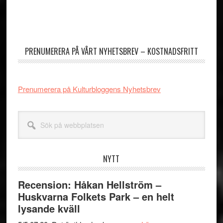
Primärt
sidofält
PRENUMERERA PÅ VÅRT NYHETSBREV – KOSTNADSFRITT
Prenumerera på Kulturbloggens Nyhetsbrev
Sök
på
webbplatsen
NYTT
Recension: Håkan Hellström –
Huskvarna Folkets Park – en helt
lysande kväll