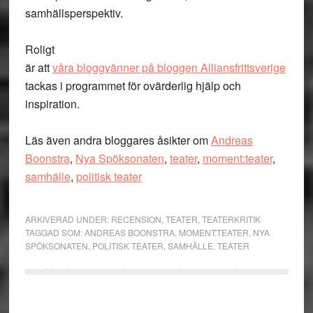
samhällsperspektiv.
Roligt
är att
våra bloggvänner på bloggen Alliansfrittsverige
tackas i programmet för ovärderlig hjälp och
inspiration.
Läs även andra bloggares åsikter om
Andreas
Boonstra
,
Nya Spöksonaten
,
teater
,
moment:teater
,
samhälle
,
politisk teater
ARKIVERAD UNDER:
RECENSION
,
TEATER
,
TEATERKRITIK
TAGGAD SOM:
ANDREAS BOONSTRA
,
MOMENT:TEATER
,
NYA
SPÖKSONATEN
,
POLITISK TEATER
,
SAMHÄLLE
,
TEATER