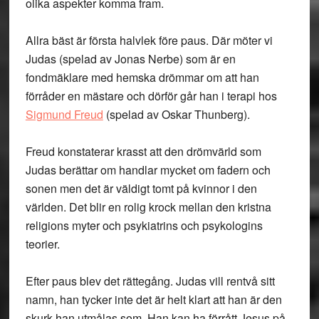
olika aspekter komma fram.
Allra bäst är första halvlek före paus. Där möter vi
Judas (spelad av Jonas Nerbe) som är en
fondmäklare med hemska drömmar om att han
förråder en mästare och dörför går han i terapi hos
Sigmund Freud
(spelad av Oskar Thunberg).
Freud konstaterar krasst att den drömvärld som
Judas berättar om handlar mycket om fadern och
sonen men det är väldigt tomt på kvinnor i den
världen. Det blir en rolig krock mellan den kristna
religions myter och psykiatrins och psykologins
teorier.
Efter paus blev det rättegång. Judas vill rentvå sitt
namn, han tycker inte det är helt klart att han är den
skurk han utmålas som. Han kan ha förrått Jesus på