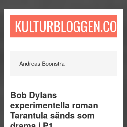
Hoppa
Hoppa
Hoppa
till
till
till
huvudinnehåll
det
sidfot
KULTURBLOGGEN.COM
primära
sidofältet
Andreas Boonstra
Bob Dylans
experimentella roman
Tarantula sänds som
drama i P1