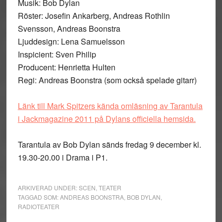
Musik: Bob Dylan
Röster: Josefin Ankarberg, Andreas Rothlin
Svensson, Andreas Boonstra
Ljuddesign: Lena Samuelsson
Inspicient: Sven Philip
Producent: Henrietta Hulten
Regi: Andreas Boonstra (som också spelade gitarr)
Länk till Mark Spitzers kända omläsning av Tarantula
i Jackmagazine 2011 på Dylans officiella hemsida.
Tarantula av Bob Dylan sänds fredag 9 december kl.
19.30-20.00 i Drama i P1.
ARKIVERAD UNDER:
SCEN
,
TEATER
TAGGAD SOM:
ANDREAS BOONSTRA
,
BOB DYLAN
,
RADIOTEATER