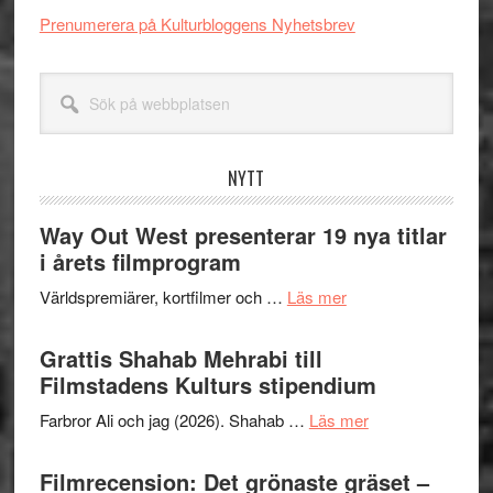
Prenumerera på Kulturbloggens Nyhetsbrev
Sök
på
webbplatsen
NYTT
Way Out West presenterar 19 nya titlar
i årets filmprogram
om
Världspremiärer, kortfilmer och …
Läs mer
Way
Out
Grattis Shahab Mehrabi till
West
Filmstadens Kulturs stipendium
presenterar
om
Farbror Ali och jag (2026). Shahab …
Läs mer
19
Grattis
nya
Shahab
Filmrecension: Det grönaste gräset –
titlar