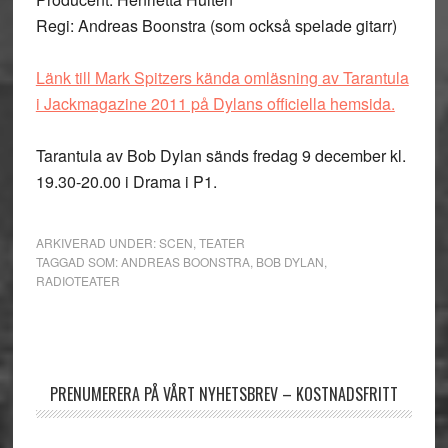
Regi: Andreas Boonstra (som också spelade gitarr)
Länk till Mark Spitzers kända omläsning av Tarantula
i Jackmagazine 2011 på Dylans officiella hemsida.
Tarantula av Bob Dylan sänds fredag 9 december kl.
19.30-20.00 i Drama i P1.
ARKIVERAD UNDER:
SCEN
,
TEATER
TAGGAD SOM:
ANDREAS BOONSTRA
,
BOB DYLAN
,
RADIOTEATER
Primärt
sidofält
PRENUMERERA PÅ VÅRT NYHETSBREV – KOSTNADSFRITT