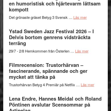
Mehrabi
en humoristisk och hjärtevarm lättsam
i
till
kompott
årets
Filmstadens
filmprogram
om
Det grönaste gräset Betyg 3 Svensk …
Läs mer
Kulturs
Filmrecension:
stipendium
Det
Ystad Sweden Jazz Festival 2026 – I
grönaste
Delvis bortom genrens vidsträckta
gräset
terräng
–
om
29/7 - 2/8 Hemkommen från Österlen …
Läs mer
en
Ystad
humoristisk
Sweden
Filmrecension: Trustorhärvan –
och
Jazz
fascinerande, spännande och ger
hjärtevarm
Festival
mycket att tänka på
lättsam
2026
kompott
om
Trustorhärvan Betyg 4 Premiär på Netflix …
Läs mer
–
Filmrecens
I
Trustorhä
Lena Endre, Hannes Meidal och Roland
Delvis
–
Pöntinen avslutar Scensommar på
bortom
fascineran
Artipelag
genrens