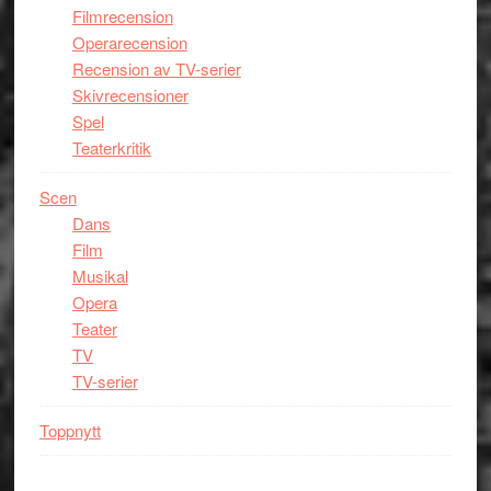
Filmrecension
Operarecension
Recension av TV-serier
Skivrecensioner
Spel
Teaterkritik
Scen
Dans
Film
Musikal
Opera
Teater
TV
TV-serier
Toppnytt