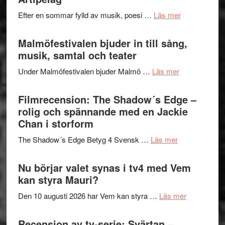
spännand
vidsträckta
om
Efter en sommar fylld av musik, poesi …
Läs mer
och
terräng
Lena
ger
Endre,
Malmöfestivalen bjuder in till sång,
mycket
Hannes
musik, samtal och teater
att
Meidal
tänka
om
Under Malmöfestivalen bjuder Malmö …
Läs mer
och
på
Malmöfestiva
Roland
bjuder
Filmrecension: The Shadow´s Edge –
Pöntinen
in
rolig och spännande med en Jackie
avslutar
till
Chan i storform
Scensommar
sång,
på
om
The Shadow´s Edge Betyg 4 Svensk …
Läs mer
musik,
Artipelag
Filmrecension
samtal
The
Nu börjar valet synas i tv4 med Vem
och
Shadow
kan styra Mauri?
teater
´s
om
Den 10 augusti 2026 har Vem kan styra …
Läs mer
Edge
Nu
–
börjar
Recension av tv-serie: Svärtan –
rolig