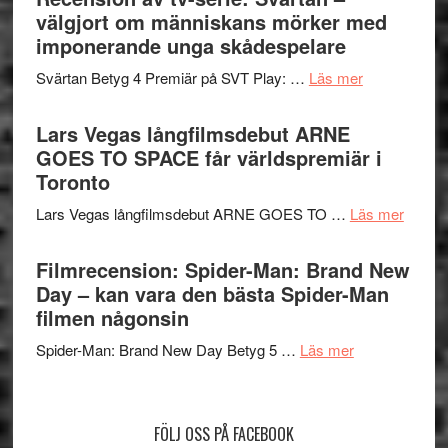
valet
välgjort om människans mörker med
och
synas
imponerande unga skådespelare
spännande
i
med
om
Svärtan Betyg 4 Premiär på SVT Play: …
Läs mer
tv4
en
Recension
med
Jackie
av
Lars Vegas långfilmsdebut ARNE
Vem
Chan
tv-
GOES TO SPACE får världspremiär i
kan
i
serie:
Toronto
styra
storform
Svärtan
Mauri?
om
Lars Vegas långfilmsdebut ARNE GOES TO …
Läs mer
–
Lars
välgjort
Vegas
Filmrecension: Spider-Man: Brand New
om
långfi
Day – kan vara den bästa Spider-Man
människans
ARNE
filmen någonsin
mörker
GOES
med
om
Spider-Man: Brand New Day Betyg 5 …
Läs mer
TO
imponerande
Filmrecension
SPAC
unga
Spider-
får
skådespelar
Man:
världs
FÖLJ OSS PÅ FACEBOOK
Brand