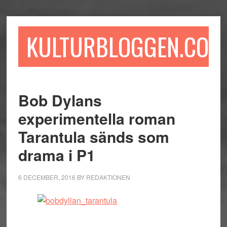
Hoppa
Hoppa
Hoppa
till
till
till
huvudinnehåll
det
sidfot
KULTURBLOGGEN.COM
primära
sidofältet
Bob Dylans
experimentella roman
Tarantula sänds som
drama i P1
6 DECEMBER, 2016
BY
REDAKTIONEN