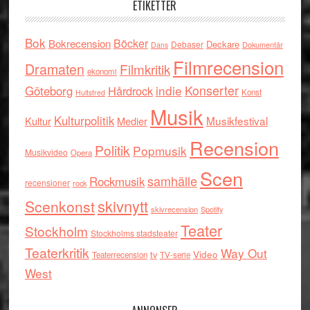
ETIKETTER
Bok
Böcker
Bokrecension
Deckare
Debaser
Dokumentär
Dans
Filmrecension
Dramaten
Filmkritik
ekonomi
indie
Konserter
Göteborg
Hårdrock
Konst
Hultsfred
Musik
Kulturpolitik
Musikfestival
Kultur
Medier
Recension
Politik
Popmusik
Musikvideo
Opera
Scen
samhälle
Rockmusik
recensioner
rock
skivnytt
Scenkonst
skivrecension
Spotify
Teater
Stockholm
Stockholms stadsteater
Teaterkritik
Way Out
tv
Video
Teaterrecension
TV-serie
West