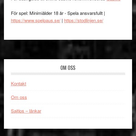
För spel: Minimiålder 18 år - Spela ansvarsfullt |
https://www.spelpaus.se/
|
https://stodlinjen.se/
Footer
OM OSS
Kontakt
Om oss
Sajtips – länkar