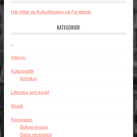
i
New
Toront
Här hittar du Kulturbloggen på Facebook.
Day
–
KATEGORIER
kan
vara
den
..
bästa
Intervju
Spider-
Man
Kulturpolitik
filmen
Krönikor
någonsin
Litteratur och konst
Musik
Recension
Bokrecension
Dans recension