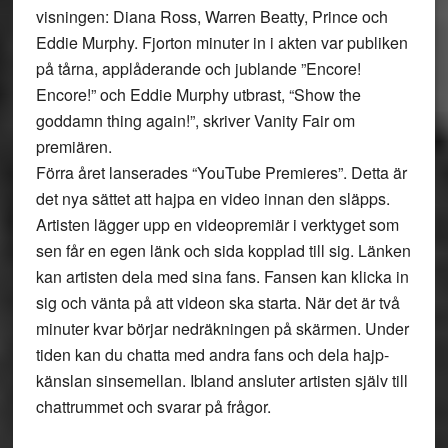
visningen: Diana Ross, Warren Beatty, Prince och
Eddie Murphy. Fjorton minuter in i akten var publiken
på tårna, applåderande och jublande ”Encore!
Encore!” och Eddie Murphy utbrast, “Show the
goddamn thing again!”, skriver Vanity Fair om
premiären.
Förra året lanserades “YouTube Premieres”. Detta är
det nya sättet att hajpa en video innan den släpps.
Artisten lägger upp en videopremiär i verktyget som
sen får en egen länk och sida kopplad till sig. Länken
kan artisten dela med sina fans. Fansen kan klicka in
sig och vänta på att videon ska starta. När det är två
minuter kvar börjar nedräkningen på skärmen. Under
tiden kan du chatta med andra fans och dela hajp-
känslan sinsemellan. Ibland ansluter artisten själv till
chattrummet och svarar på frågor.