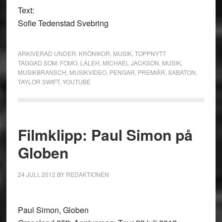
Text:
Sofie Tedenstad Svebring
ARKIVERAD UNDER:
KRÖNIKOR
,
MUSIK
,
TOPPNYTT
TAGGAD SOM:
FOMO
,
LALEH
,
MICHAEL JACKSON
,
MUSIK
,
MUSIKBRANSCH
,
MUSIKVIDEO
,
PENGAR
,
PREMIÄR
,
SABATON
,
TAYLOR SWIFT
,
YOUTUBE
Filmklipp: Paul Simon på
Globen
24 JULI, 2012
BY
REDAKTIONEN
Paul Simon, Globen