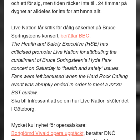
och ett för sig, men tiden räcker inte till. 24 timmar på
dygnet är alldeles för lite för att hinna allt.
Live Nation får kritik för dålig säkerhet på Bruce
Springsteens konsert,
berättar BBC
:
The Health and Safety Executive (HSE) has
criticised promoter Live Nation for attributing the
curtailment of Bruce Springsteen’s Hyde Park
concert on Saturday to ”health and safety” issues.
Fans were left bemused when the Hard Rock Calling
event was abruptly ended in order to meet a 22:30
BST curfew.
Ska bli intressant att se om hur Live Nation sköter det
i Göteborg.
Mycket kul nyhet för operaälskare:
Bortglömd Vivaldiopera upptäckt
, berättar DNÖ