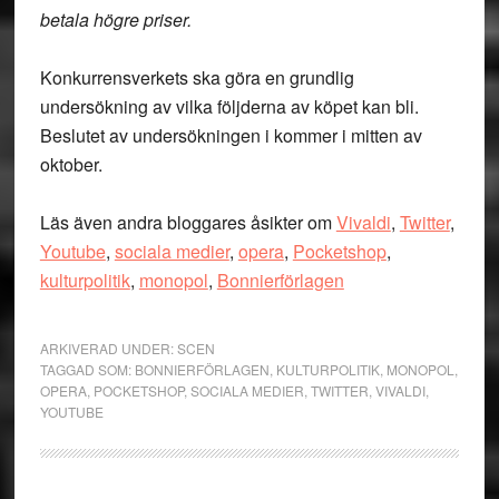
betala högre priser.
Konkurrensverkets ska göra en grundlig
undersökning av vilka följderna av köpet kan bli.
Beslutet av undersökningen i kommer i mitten av
oktober.
Läs även andra bloggares åsikter om
Vivaldi
,
Twitter
,
Youtube
,
sociala medier
,
opera
,
Pocketshop
,
kulturpolitik
,
monopol
,
Bonnierförlagen
ARKIVERAD UNDER:
SCEN
TAGGAD SOM:
BONNIERFÖRLAGEN
,
KULTURPOLITIK
,
MONOPOL
,
OPERA
,
POCKETSHOP
,
SOCIALA MEDIER
,
TWITTER
,
VIVALDI
,
YOUTUBE