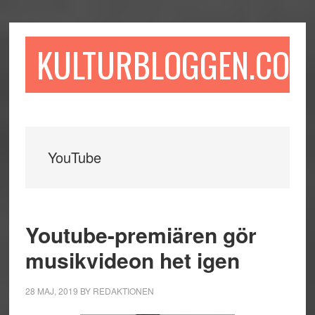
Hoppa
Hoppa
Hoppa
till
till
till
huvudinnehåll
det
sidfot
KULTURBLOGGEN.COM
primära
sidofältet
YouTube
Youtube-premiären gör
musikvideon het igen
28 MAJ, 2019
BY
REDAKTIONEN