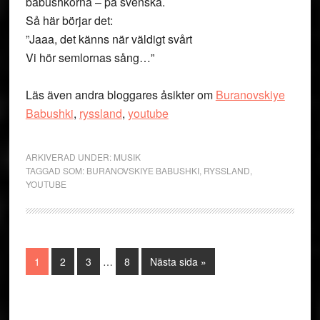
babushkorna – på svenska.
Så här börjar det:
”Jaaa, det känns när väldigt svårt
Vi hör semlornas sång…”
Läs även andra bloggares åsikter om
Buranovskiye
Babushki
,
ryssland
,
youtube
ARKIVERAD UNDER:
MUSIK
TAGGAD SOM:
BURANOVSKIYE BABUSHKI
,
RYSSLAND
,
YOUTUBE
Interimistiska
Sida
Sida
Sida
Sida
Go
1
2
3
…
8
Nästa sida »
sidor
to
utelämnas
Primärt