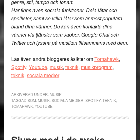
genre, stil, tempo och tonart.
Här finns även sociala funktioner. Dela låtar och
spellistor, samt se vilka låtar som är mest populära
bland dina vänner. Du kan även kontakta dina
vänner via tjänster som Jabber, Google Chat och
Twitter och lyssna på musiken tillsammans med dem.
Läs även andra bloggares åsikter om
Tomahawk
,
Spotify
,
Youtube
,
musik
,
teknik
,
musikprogram
,
teknik
,
sociala medier
ARKIVERAD UNDER:
MUSIK
TAGGAD SOM:
MUSIK
,
SOCIALA MEDIER
,
SPOTIFY
,
TEKNIK
,
TOMAHAWK
,
YOUTUBE
Sjung med i de ryska