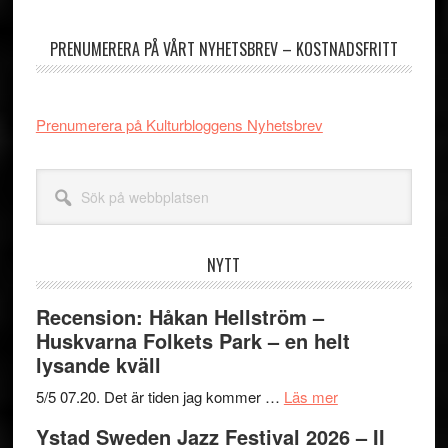
sidofält
PRENUMERERA PÅ VÅRT NYHETSBREV – KOSTNADSFRITT
Prenumerera på Kulturbloggens Nyhetsbrev
Sök
på
webbplatsen
NYTT
Recension: Håkan Hellström –
Huskvarna Folkets Park – en helt
lysande kväll
om
5/5 07.20. Det är tiden jag kommer …
Läs mer
Recension:
Ystad Sweden Jazz Festival 2026 – II
Håkan