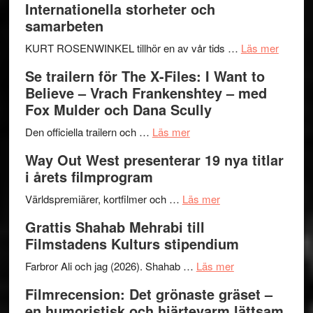
Internationella storheter och
Hellström
samarbeten
–
Huskvarna
om
KURT ROSENWINKEL tillhör en av vår tids …
Läs mer
Folkets
Ystad
Se trailern för The X-Files: I Want to
Park
Swede
Believe – Vrach Frankenshtey – med
–
Jazz
Fox Mulder och Dana Scully
en
Festiva
om
helt
2026
Den officiella trailern och …
Läs mer
Se
lysande
–
Way Out West presenterar 19 nya titlar
trailern
kväll
II
i årets filmprogram
för
Internat
The
om
storhet
Världspremiärer, kortfilmer och …
Läs mer
X-
Way
och
Grattis Shahab Mehrabi till
Files:
Out
samarb
Filmstadens Kulturs stipendium
I
West
Want
presenterar
om
Farbror Ali och jag (2026). Shahab …
Läs mer
to
19
Grattis
Filmrecension: Det grönaste gräset –
Believe
nya
Shahab
en humoristisk och hjärtevarm lättsam