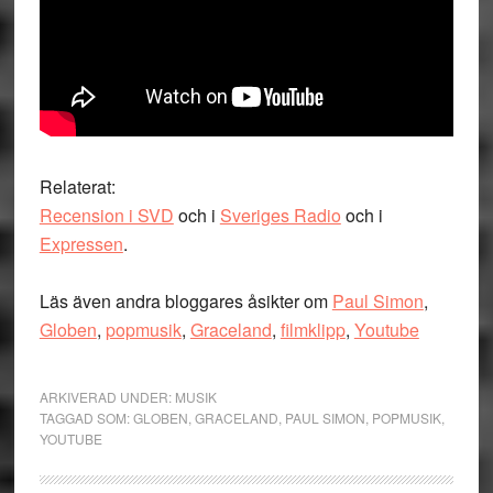
Relaterat:
Recension i SVD
och i
Sveriges Radio
och i
Expressen
.
Läs även andra bloggares åsikter om
Paul Simon
,
Globen
,
popmusik
,
Graceland
,
filmklipp
,
Youtube
ARKIVERAD UNDER:
MUSIK
TAGGAD SOM:
GLOBEN
,
GRACELAND
,
PAUL SIMON
,
POPMUSIK
,
YOUTUBE