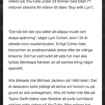
videon på YouTube under 24 timmar med totalt 77
miljoner streams för videon till låten “Boy with Luv”).
”Det här blir det nya sättet att släppa musik och
skapa spänning”, säger Lyor Cohen, som i 39 år
arbetat inom musikindustrin. Enligt Cohen lider
branschen av posttraumatisk stress efter de många
kriserna. Det har varit svårt att veta hur man ska
lyckas återskapa känslan av att samlas kring något
speciellt.
Alla älskade inte Michael Jackson på 1980-talet ( Det
är dessutom extra jobbigt att skriva om honom nu på
grund av alla anklagelser). Alla vill heller inte titta på
Taylor Swift-videor utan föredrar att surfa runt bland
enklare indie-videor på YouTube. Men många har