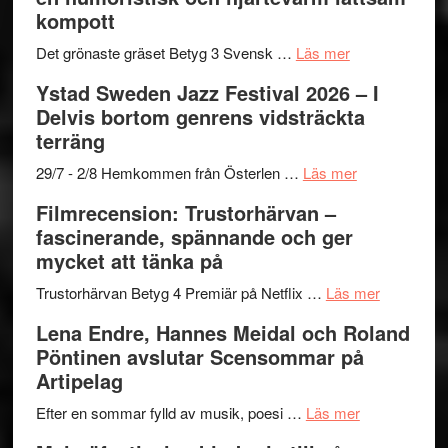
–
titlar
Mehrabi
kompott
Vrach
i
till
Frankenshtey
årets
Filmstadens
om
Det grönaste gräset Betyg 3 Svensk …
Läs mer
–
filmprogram
Kulturs
Filmrecension:
Ystad Sweden Jazz Festival 2026 – I
med
stipendium
Det
Delvis bortom genrens vidsträckta
Fox
grönaste
terräng
Mulder
gräset
och
–
om
29/7 - 2/8 Hemkommen från Österlen …
Läs mer
Dana
en
Ystad
Filmrecension: Trustorhärvan –
Scully
humoristisk
Sweden
fascinerande, spännande och ger
och
Jazz
mycket att tänka på
hjärtevarm
Festival
lättsam
2026
om
Trustorhärvan Betyg 4 Premiär på Netflix …
Läs mer
kompott
–
Filmrecens
Lena Endre, Hannes Meidal och Roland
I
Trustorhä
Pöntinen avslutar Scensommar på
Delvis
–
Artipelag
bortom
fascineran
genrens
om
spännand
Efter en sommar fylld av musik, poesi …
Läs mer
vidsträckta
Lena
och