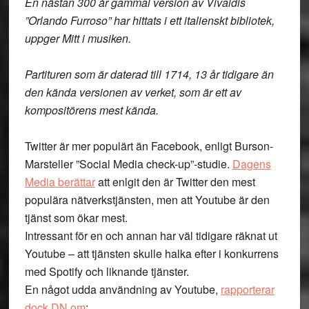
En nästan 300 år gammal version av Vivaldis
”Orlando Furroso” har hittats i ett italienskt bibliotek,
uppger Mitt i musiken.
Partituren som är daterad till 1714, 13 år tidigare än
den kända versionen av verket, som är ett av
kompositörens mest kända.
Twitter är mer populärt än Facebook, enligt Burson-
Marsteller ”Social Media check-up”-studie.
Dagens
Media berättar
att enlgit den är Twitter den mest
populära nätverkstjänsten, men att Youtube är den
tjänst som ökar mest.
Intressant för en och annan har väl tidigare räknat ut
Youtube – att tjänsten skulle halka efter i konkurrens
med Spotify och liknande tjänster.
En något udda användning av Youtube,
rapporterar
dock DN om
: