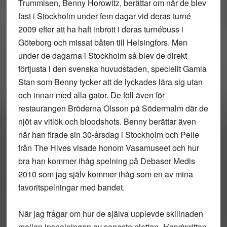
Trummisen, Benny Horowitz, berättar om när de blev
fast i Stockholm under fem dagar vid deras turné
2009 efter att ha haft inbrott i deras turnébuss i
Göteborg och missat båten till Helsingfors. Men
under de dagarna i Stockholm så blev de direkt
förtjusta i den svenska huvudstaden, speciellt Gamla
Stan som Benny tycker att de lyckades lära sig utan
och innan med alla gator. De föll även för
restaurangen Bröderna Olsson på Södermalm där de
njöt av vitlök och bloodshots. Benny berättar även
när han firade sin 30-årsdag i Stockholm och Pelle
från The Hives visade honom Vasamuseet och hur
bra han kommer ihåg spelning på Debaser Medis
2010 som jag själv kommer ihåg som en av mina
favoritspelningar med bandet.
När jag frågar om hur de själva upplevde skillnaden
mellan inspelningen av senaste plattan,
Handwritten.