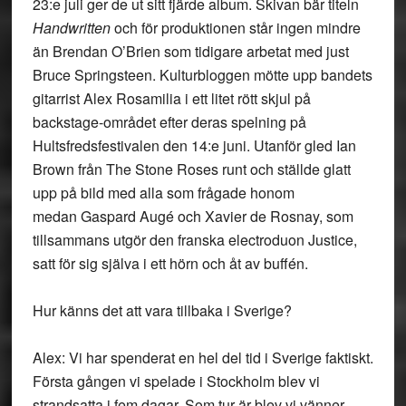
23:e juli ger de ut sitt fjärde album. Skivan bär titeln
Handwritten
och för produktionen står ingen mindre
än Brendan O’Brien som tidigare arbetat med just
Bruce Springsteen. Kulturbloggen mötte upp bandets
gitarrist Alex Rosamilia i ett litet rött skjul på
backstage-området efter deras spelning på
Hultsfredsfestivalen den 14:e juni. Utanför gled Ian
Brown från The Stone Roses runt och ställde glatt
upp på bild med alla som frågade honom
medan Gaspard Augé och Xavier de Rosnay, som
tillsammans utgör den franska electroduon Justice,
satt för sig själva i ett hörn och åt av buffén.
Hur känns det att vara tillbaka i Sverige?
Alex: Vi har spenderat en hel del tid i Sverige faktiskt.
Första gången vi spelade i Stockholm blev vi
strandsatta i fem dagar. Som tur är blev vi vänner