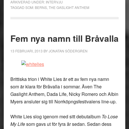
ARKIVERAD UNDER:
INTERVJU
TAGGAD SOM:
BERNS
,
THE GASLIGHT ANTHEM
Fem nya namn till Bråvalla
13 FEBRUARI, 2013
BY
JONATAN SÖDERGREN
Brittiska trion i White Lies är ett av fem nya namn
som är klara för Bråvalla i sommar. Även The
Gaslight Anthem, Dada Life, Nicky Romero och Albin
Myers ansluter sig till Norrköpngsfestivalens line-up.
White Lies slog igenom med sitt debutalbum
To Lose
My Life
som gavs ut för fyra år sedan. Sedan dess