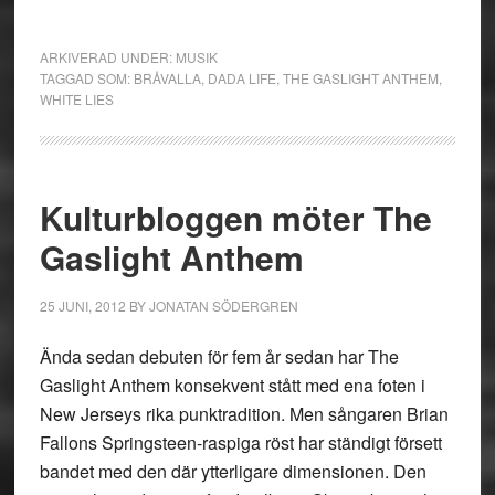
ARKIVERAD UNDER:
MUSIK
TAGGAD SOM:
BRÅVALLA
,
DADA LIFE
,
THE GASLIGHT ANTHEM
,
WHITE LIES
Kulturbloggen möter The
Gaslight Anthem
25 JUNI, 2012
BY
JONATAN SÖDERGREN
Ända sedan debuten för fem år sedan har The
Gaslight Anthem konsekvent stått med ena foten i
New Jerseys rika punktradition. Men sångaren Brian
Fallons Springsteen-raspiga röst har ständigt försett
bandet med den där ytterligare dimensionen. Den