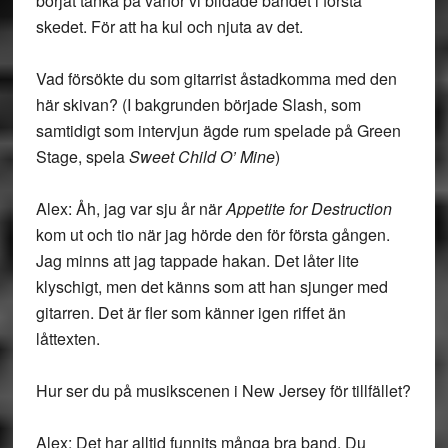
börjat tänka på varför vi bildade bandet i första
skedet. För att ha kul och njuta av det.
Vad försökte du som gitarrist åstadkomma med den
här skivan? (I bakgrunden började Slash, som
samtidigt som intervjun ägde rum spelade på Green
Stage, spela
Sweet Child O’ Mine
)
Alex: Åh, jag var sju år när
Appetite for Destruction
kom ut och tio när jag hörde den för första gången.
Jag minns att jag tappade hakan. Det låter lite
klyschigt, men det känns som att han sjunger med
gitarren. Det är fler som känner igen riffet än
låttexten.
Hur ser du på musikscenen i New Jersey för tillfället?
Alex: Det har alltid funnits många bra band. Du