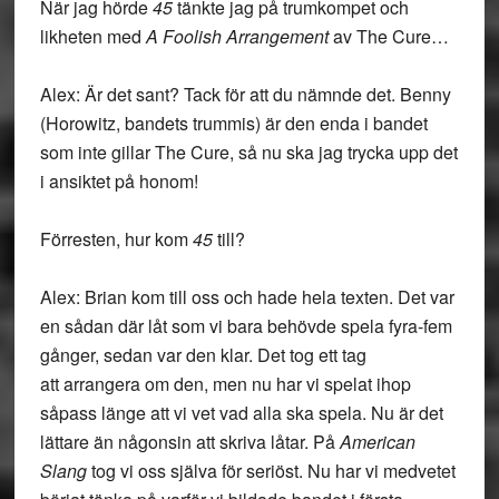
När jag hörde
45
tänkte jag på trumkompet och
likheten med
A Foolish Arrangement
av The Cure…
Alex: Är det sant? Tack för att du nämnde det. Benny
(Horowitz, bandets trummis) är den enda i bandet
som inte gillar The Cure, så nu ska jag trycka upp det
i ansiktet på honom!
Förresten, hur kom
45
till?
Alex: Brian kom till oss och hade hela texten. Det var
en sådan där låt som vi bara behövde spela fyra-fem
gånger, sedan var den klar. Det tog ett tag
att arrangera om den, men nu har vi spelat ihop
såpass länge att vi vet vad alla ska spela. Nu är det
lättare än någonsin att skriva låtar. På
American
Slang
tog vi oss själva för seriöst. Nu har vi medvetet