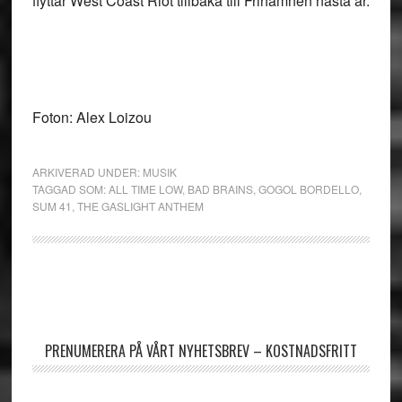
flyttar West Coast Riot tillbaka till Frihamnen nästa år.
Foton: Alex Loizou
ARKIVERAD UNDER:
MUSIK
TAGGAD SOM:
ALL TIME LOW
,
BAD BRAINS
,
GOGOL BORDELLO
,
SUM 41
,
THE GASLIGHT ANTHEM
Primärt
sidofält
PRENUMERERA PÅ VÅRT NYHETSBREV – KOSTNADSFRITT