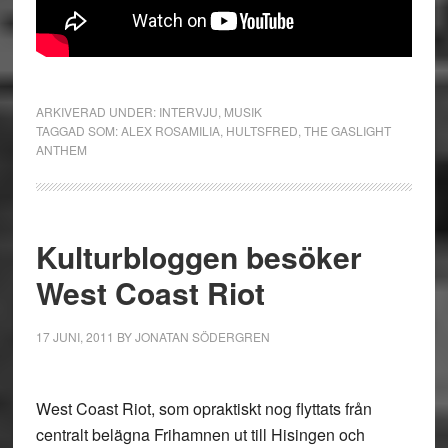
ARKIVERAD UNDER:
INTERVJU
,
MUSIK
TAGGAD SOM:
ALEX ROSAMILIA
,
HULTSFRED
,
THE GASLIGHT
ANTHEM
Kulturbloggen besöker
West Coast Riot
17 JUNI, 2011
BY
JONATAN SÖDERGREN
West Coast Riot, som opraktiskt nog flyttats från
centralt belägna Frihamnen ut till Hisingen och