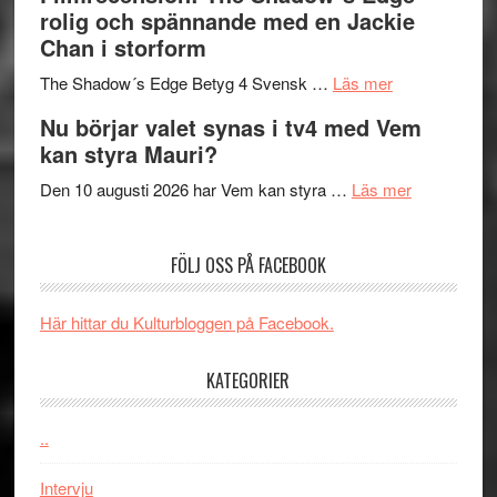
bjuder
Roland
på
rolig och spännande med en Jackie
in
Pöntinen
Chan i storform
till
avslutar
om
sång,
Scensommar
The Shadow´s Edge Betyg 4 Svensk …
Läs mer
Filmrecension
musik,
på
Nu börjar valet synas i tv4 med Vem
The
samtal
Artipelag
kan styra Mauri?
Shadow
och
´s
teater
om
Den 10 augusti 2026 har Vem kan styra …
Läs mer
Edge
Nu
–
börjar
FÖLJ OSS PÅ FACEBOOK
rolig
valet
och
synas
spännande
i
Här hittar du Kulturbloggen på Facebook.
med
tv4
en
med
KATEGORIER
Jackie
Vem
Chan
kan
..
i
styra
storform
Mauri?
Intervju