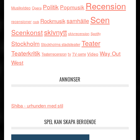
Recension
Politik
Popmusik
Musikvideo
Opera
Scen
samhälle
Rockmusik
recensioner
rock
skivnytt
Scenkonst
skivrecension
Spotify
Teater
Stockholm
Stockholms stadsteater
Teaterkritik
Way Out
tv
Video
Teaterrecension
TV-serie
West
ANNONSER
Shiba - urhunden med stil
SPEL KAN SKAPA BEROENDE