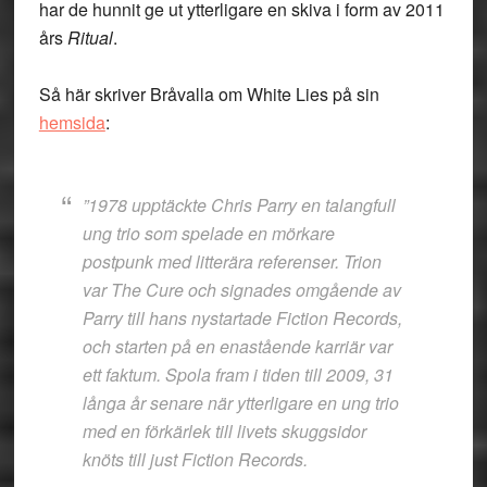
har de hunnit ge ut ytterligare en skiva i form av 2011
års
Ritual
.
Så här skriver Bråvalla om White Lies på sin
hemsida
:
”1978 upptäckte Chris Parry en talangfull
ung trio som spelade en mörkare
postpunk med litterära referenser. Trion
var The Cure och signades omgående av
Parry till hans nystartade Fiction Records,
och starten på en enastående karriär var
ett faktum. Spola fram i tiden till 2009, 31
långa år senare när ytterligare en ung trio
med en förkärlek till livets skuggsidor
knöts till just Fiction Records.