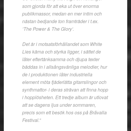
som gjorda för att eka ut över enorma
publikmassor, medan en mer intim och
nästan bedjande ton framträder i t.ex.
’The Power & The Glory’.
Det är i motsatsförhållandet som White
Lies kärna och styrka ligger, i sättet de
låter eftertänksamma och djupa texter
bäddas in i allsångsvänliga melodier, hur
de i produktionen låter industriella
element möta fjäderlätta gitarrslingor och
synthmattor- i deras strävan att finna hopp
i hopplösheten. Ett tredje album är utlovat
att se dagens ljus under sommaren,
precis som ett besök hos oss på Bråvalla
Festival.”