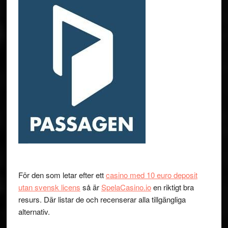
För den som letar efter ett
casino med 10 euro deposit
utan svensk licens
så är
SpelaCasino.io
en riktigt bra
resurs. Där listar de och recenserar alla tillgängliga
alternativ.