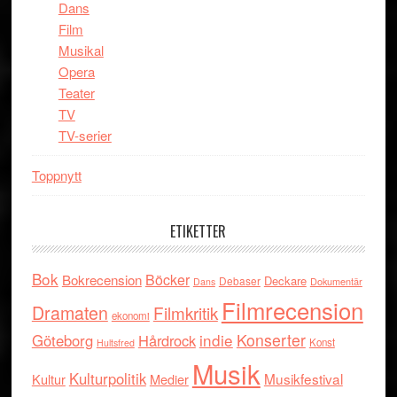
Dans
Film
Musikal
Opera
Teater
TV
TV-serier
Toppnytt
ETIKETTER
Bok
Böcker
Bokrecension
Deckare
Debaser
Dokumentär
Dans
Filmrecension
Dramaten
Filmkritik
ekonomi
indie
Konserter
Göteborg
Hårdrock
Konst
Hultsfred
Musik
Kulturpolitik
Musikfestival
Kultur
Medier