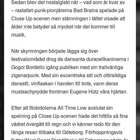
Sedan blev det nostalgiskt när – vad som är kvar av
– rastafari-punk-pionjärerna Bad Brains spelade på
Close Up-scenen men stämningen i tältet visade att
ålder inte betyder så mycket när det kommer till
musik.
När skymningen började lägga sig över
festivalområdet drog de dansanta duracellkaninerna i
Gogol Bordello igång publiken med sin trallvänliga
zigenarpunk. Med sin excentriska stil och oförsiktiga
dansstil, vinflaskan i handen till trots, vann deras
mustaschprydde frontman Eugene Hütz våra hjärtan.
Efter att flickidolerna All Time Low avslutat sin
spelning på Close Up-scenen hade det hittills så fina
vädret övergått till regn och vi känner redo för den
långa resan tillbaka till Göteborg. Förhoppningsvis