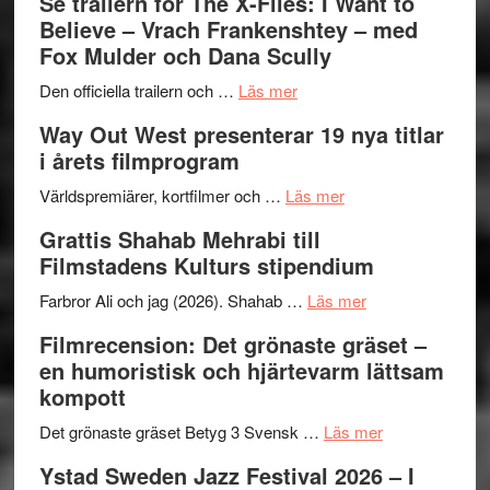
Se trailern för The X-Files: I Want to
Park
Swede
Believe – Vrach Frankenshtey – med
–
Jazz
Fox Mulder och Dana Scully
en
Festiva
om
helt
2026
Den officiella trailern och …
Läs mer
Se
lysande
–
Way Out West presenterar 19 nya titlar
trailern
kväll
II
i årets filmprogram
för
Internat
The
om
storhet
Världspremiärer, kortfilmer och …
Läs mer
X-
Way
och
Grattis Shahab Mehrabi till
Files:
Out
samarb
Filmstadens Kulturs stipendium
I
West
Want
presenterar
om
Farbror Ali och jag (2026). Shahab …
Läs mer
to
19
Grattis
Filmrecension: Det grönaste gräset –
Believe
nya
Shahab
en humoristisk och hjärtevarm lättsam
–
titlar
Mehrabi
kompott
Vrach
i
till
Frankenshtey
årets
Filmstadens
om
Det grönaste gräset Betyg 3 Svensk …
Läs mer
–
filmprogram
Kulturs
Filmrecension:
Ystad Sweden Jazz Festival 2026 – I
med
stipendium
Det