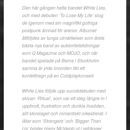
Den här gången hette bandet White Lies,
och med debuten ’To Lose My Life’ slog
de igenom med sin magnifikt gothiga
postpunk ämnad för arenor. Albumet
åtföljdes av tunga utmärkelser som årets
bästa nya band av auktoritetstidningar
som Q Magazine och MOJO, och när
bandet spelade på Berns i Stockholm
samma år yrde lovorden likt ett
konfettiregn på en Coldplaykonsert.
White Lies följde upp succédebuten med
skivan ’Ritual’, som var ett steg längre in i
uppbrott, frustration och dunkla livsöden,
allt storslaget och romantiskt orkestrerat. I
låtar som ’Strangers’ och ’Bigger Than
Us’ brister Harry McVeigh ut i refränger