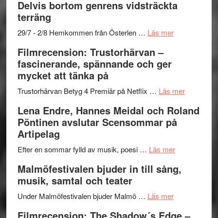
Delvis bortom genrens vidsträckta
Fox
grönaste
terräng
Mulder
gräset
och
–
om
29/7 - 2/8 Hemkommen från Österlen …
Läs mer
Dana
en
Ystad
Filmrecension: Trustorhärvan –
Scully
humoristisk
Sweden
fascinerande, spännande och ger
och
Jazz
mycket att tänka på
hjärtevarm
Festival
lättsam
2026
om
Trustorhärvan Betyg 4 Premiär på Netflix …
Läs mer
kompott
–
Filmrecens
Lena Endre, Hannes Meidal och Roland
I
Trustorhä
Pöntinen avslutar Scensommar på
Delvis
–
Artipelag
bortom
fascineran
genrens
om
spännand
Efter en sommar fylld av musik, poesi …
Läs mer
vidsträckta
Lena
och
Malmöfestivalen bjuder in till sång,
terräng
Endre,
ger
musik, samtal och teater
Hannes
mycket
om
Meidal
att
Under Malmöfestivalen bjuder Malmö …
Läs mer
Malmöfestiva
och
tänka
Filmrecension: The Shadow´s Edge –