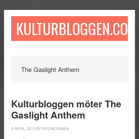
Hoppa
Hoppa
Hoppa
till
till
till
huvudinnehåll
det
sidfot
KULTURBLOGGEN.COM
primära
sidofältet
The Gaslight Anthem
Kulturbloggen möter The
Gaslight Anthem
6 APRIL, 2013
BY
REDAKTIONEN