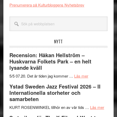
Prenumerera på Kulturbloggens Nyhetsbrev
Sök
på
webbplatsen
NYTT
Recension: Håkan Hellström –
Huskvarna Folkets Park – en helt
lysande kväll
om
5/5 07.20. Det är tiden jag kommer …
Läs mer
Recension:
Ystad Sweden Jazz Festival 2026 – II
Håkan
Internationella storheter och
Hellström
samarbeten
–
Huskvarna
om
KURT ROSENWINKEL tillhör en av vår tids …
Läs mer
Folkets
Ystad