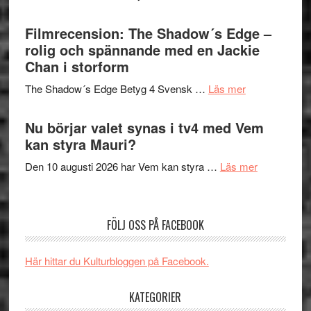
på
Malmöfestiva
Roland
bjuder
Filmrecension: The Shadow´s Edge –
Pöntinen
in
rolig och spännande med en Jackie
avslutar
till
Chan i storform
Scensommar
sång,
på
om
The Shadow´s Edge Betyg 4 Svensk …
Läs mer
musik,
Artipelag
Filmrecension
samtal
The
Nu börjar valet synas i tv4 med Vem
och
Shadow
kan styra Mauri?
teater
´s
om
Den 10 augusti 2026 har Vem kan styra …
Läs mer
Edge
Nu
–
börjar
rolig
valet
och
FÖLJ OSS PÅ FACEBOOK
synas
spännande
i
med
Här hittar du Kulturbloggen på Facebook.
tv4
en
med
Jackie
KATEGORIER
Vem
Chan