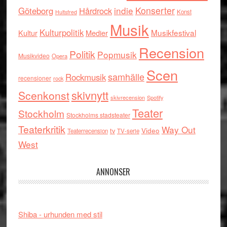
indie
Konserter
Göteborg
Hårdrock
Konst
Hultsfred
Musik
Kulturpolitik
Musikfestival
Kultur
Medier
Recension
Politik
Popmusik
Musikvideo
Opera
Scen
samhälle
Rockmusik
recensioner
rock
skivnytt
Scenkonst
skivrecension
Spotify
Teater
Stockholm
Stockholms stadsteater
Teaterkritik
Way Out
tv
Video
Teaterrecension
TV-serie
West
ANNONSER
Shiba - urhunden med stil