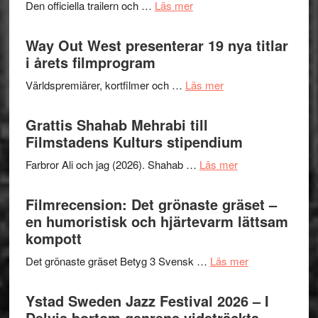
om
Den officiella trailern och …
Läs mer
–
kväll
Se
II
trailern
Way Out West presenterar 19 nya titlar
Internat
för
i årets filmprogram
storhet
The
och
om
Världspremiärer, kortfilmer och …
Läs mer
X-
samarb
Way
Files:
Out
Grattis Shahab Mehrabi till
I
West
Filmstadens Kulturs stipendium
Want
presenterar
to
om
Farbror Ali och jag (2026). Shahab …
Läs mer
19
Believe
Grattis
nya
–
Shahab
Filmrecension: Det grönaste gräset –
titlar
Vrach
Mehrabi
en humoristisk och hjärtevarm lättsam
i
Frankenshtey
till
kompott
årets
–
Filmstadens
filmprogram
med
om
Det grönaste gräset Betyg 3 Svensk …
Läs mer
Kulturs
Fox
Filmrecension:
stipendium
Mulder
Det
Ystad Sweden Jazz Festival 2026 – I
och
grönaste
Delvis bortom genrens vidsträckta