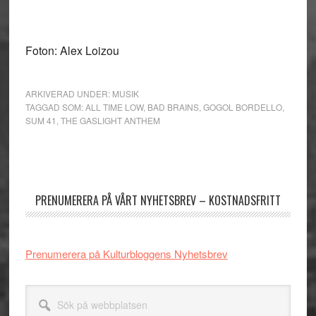
Foton: Alex Loizou
ARKIVERAD UNDER:
MUSIK
TAGGAD SOM:
ALL TIME LOW
,
BAD BRAINS
,
GOGOL BORDELLO
,
SUM 41
,
THE GASLIGHT ANTHEM
Primärt
sidofält
PRENUMERERA PÅ VÅRT NYHETSBREV – KOSTNADSFRITT
Prenumerera på Kulturbloggens Nyhetsbrev
Sök
på