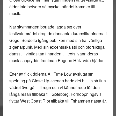
ålder inte betyder så mycket när det kommer till
musik.
När skymningen började lägga sig över
festivalområdet drog de dansanta duracellkaninerna i
Gogol Bordello igång publiken med sin trallvänliga
zigenarpunk. Med sin excentriska stil och oförsiktiga
dansstil, vinflaskan i handen till trots, vann deras
mustaschprydde frontman Eugene Hütz våra hjärtan.
Efter att flickidolerna All Time Low avslutat sin
spelning på Close Up-scenen hade det hittills så fina
vädret övergått till regn och vi känner redo för den
långa resan tillbaka till Göteborg. Förhoppningsvis
flyttar West Coast Riot tillbaka till Frihamnen nästa år.