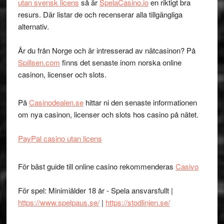
utan svensk licens
så är
SpelaCasino.io
en riktigt bra
resurs. Där listar de och recenserar alla tillgängliga
alternativ.
Är du från Norge och är intresserad av nätcasinon? På
Spillsen.com
finns det senaste inom norska online
casinon, licenser och slots.
På
Casinodealen.se
hittar ni den senaste informationen
om nya casinon, licenser och slots hos casino på nätet.
PayPal casino utan licens
För bäst guide till online casino rekommenderas
Casivo
För spel: Minimiålder 18 år - Spela ansvarsfullt |
https://www.spelpaus.se/
|
https://stodlinjen.se/