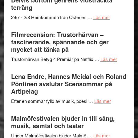
Dana
gräset
terräng
Scully
–
om
29/7 - 2/8 Hemkommen från Österlen …
Läs mer
en
Ystad
humoristisk
Sweden
Filmrecension: Trustorhärvan –
och
Jazz
fascinerande, spännande och ger
hjärtevarm
Festival
mycket att tänka på
lättsam
2026
kompott
om
Trustorhärvan Betyg 4 Premiär på Netflix …
Läs mer
–
Filmrecens
I
Trustorhä
Lena Endre, Hannes Meidal och Roland
Delvis
–
Pöntinen avslutar Scensommar på
bortom
fascineran
Artipelag
genrens
spännand
vidsträckta
om
Efter en sommar fylld av musik, poesi …
Läs mer
och
terräng
Lena
ger
Endre,
Malmöfestivalen bjuder in till sång,
mycket
Hannes
musik, samtal och teater
att
Meidal
tänka
om
Under Malmöfestivalen bjuder Malmö …
Läs mer
och