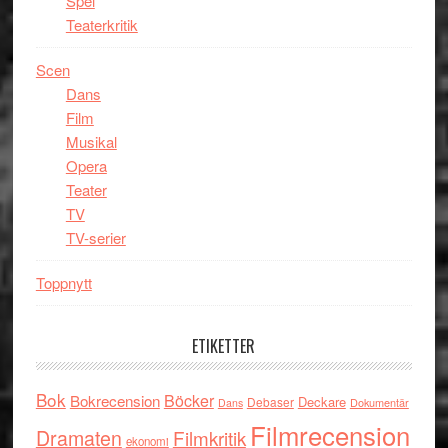
Spel
Teaterkritik
Scen
Dans
Film
Musikal
Opera
Teater
TV
TV-serier
Toppnytt
ETIKETTER
Bok
Böcker
Bokrecension
Deckare
Debaser
Dokumentär
Dans
Filmrecension
Dramaten
Filmkritik
ekonomi