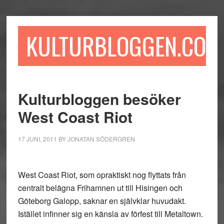
Hoppa
Hoppa
Hoppa
till
till
till
huvudinnehåll
det
sidfot
KULTURBLOGGEN.COM
primära
sidofältet
Kulturbloggen besöker
West Coast Riot
17 JUNI, 2011
BY
JONATAN SÖDERGREN
West Coast Riot, som opraktiskt nog flyttats från
centralt belägna Frihamnen ut till Hisingen och
Göteborg Galopp, saknar en självklar huvudakt.
Istället infinner sig en känsla av förfest till Metaltown.