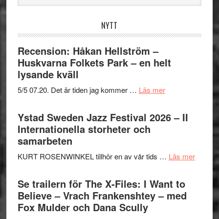
webbplatsen
NYTT
Recension: Håkan Hellström –
Huskvarna Folkets Park – en helt
lysande kväll
om
5/5 07.20. Det är tiden jag kommer …
Läs mer
Recension:
Håkan
Ystad Sweden Jazz Festival 2026 – II
Hellström
Internationella storheter och
–
samarbeten
Huskvarna
om
KURT ROSENWINKEL tillhör en av vår tids …
Läs mer
Folkets
Ystad
Park
Swede
Se trailern för The X-Files: I Want to
–
Jazz
Believe – Vrach Frankenshtey – med
en
Festiva
Fox Mulder och Dana Scully
helt
2026
lysande