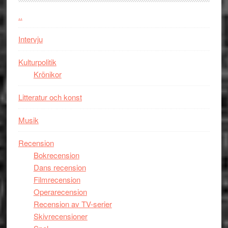
kan
i
styra
..
storform
Mauri?
Intervju
Kulturpolitik
Krönikor
Litteratur och konst
Musik
Recension
Bokrecension
Dans recension
Filmrecension
Operarecension
Recension av TV-serier
Skivrecensioner