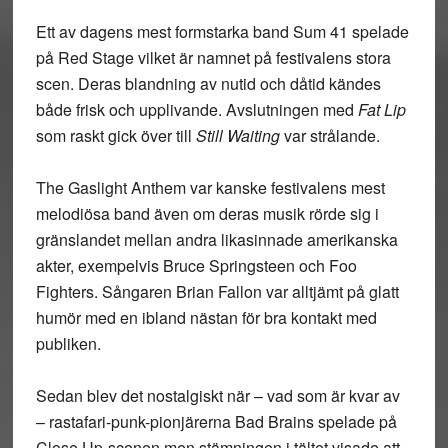
Ett av dagens mest formstarka band Sum 41 spelade
på Red Stage vilket är namnet på festivalens stora
scen. Deras blandning av nutid och dåtid kändes
både frisk och upplivande. Avslutningen med
Fat Lip
som raskt gick över till
Still Waiting
var strålande.
The Gaslight Anthem var kanske festivalens mest
melodiösa band även om deras musik rörde sig i
gränslandet mellan andra likasinnade amerikanska
akter, exempelvis Bruce Springsteen och Foo
Fighters. Sångaren Brian Fallon var alltjämt på glatt
humör med en ibland nästan för bra kontakt med
publiken.
Sedan blev det nostalgiskt när – vad som är kvar av
– rastafari-punk-pionjärerna Bad Brains spelade på
Close Up-scenen men stämningen i tältet visade att