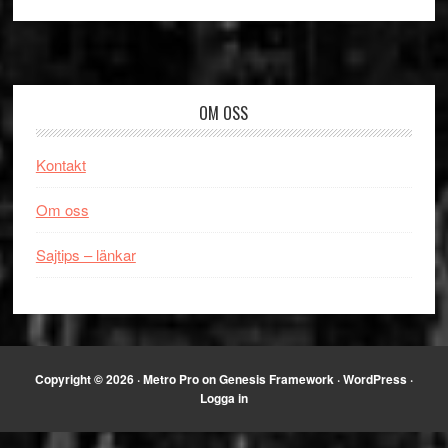
Footer
OM OSS
Kontakt
Om oss
Sajtips – länkar
Copyright © 2026 ·
Metro Pro
on
Genesis Framework
·
WordPress
·
Logga in