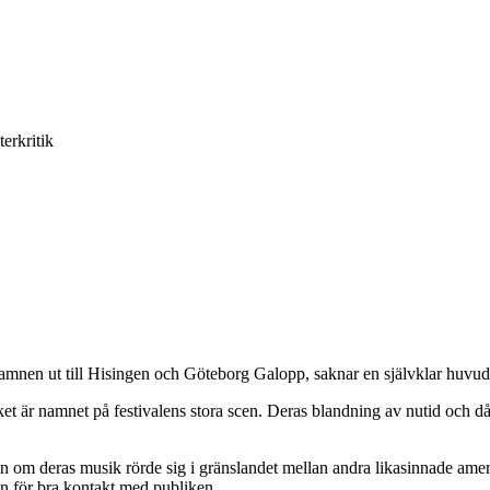
terkritik
amnen ut till Hisingen och Göteborg Galopp, saknar en självklar huvudakt
et är namnet på festivalens stora scen. Deras blandning av nutid och 
 om deras musik rörde sig i gränslandet mellan andra likasinnade amer
an för bra kontakt med publiken.