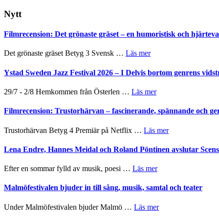
på
webbplatsen
Nytt
Filmrecension: Det grönaste gräset – en humoristisk och hjärte
om
Det grönaste gräset Betyg 3 Svensk …
Läs mer
Filmrecension:
Det
Ystad Sweden Jazz Festival 2026 – I Delvis bortom genrens vidst
grönaste
gräset
om
29/7 - 2/8 Hemkommen från Österlen …
Läs mer
–
Ystad
en
Sweden
Filmrecension: Trustorhärvan – fascinerande, spännande och ge
humoristisk
Jazz
och
Festival
om
Trustorhärvan Betyg 4 Premiär på Netflix …
Läs mer
hjärtevarm
2026
Filmrecension:
lättsam
–
Trustorhärvan
Lena Endre, Hannes Meidal och Roland Pöntinen avslutar Scen
kompott
I
–
Delvis
fascinerande,
om
Efter en sommar fylld av musik, poesi …
Läs mer
bortom
spännande
Lena
genrens
och
Endre,
Malmöfestivalen bjuder in till sång, musik, samtal och teater
vidsträckta
ger
Hannes
terräng
mycket
Meidal
om
Under Malmöfestivalen bjuder Malmö …
Läs mer
att
och
Malmöfestivalen
tänka