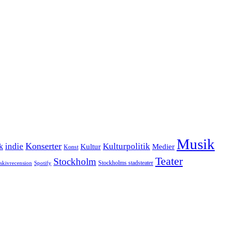
Musik
Konserter
k
indie
Kulturpolitik
Kultur
Medier
Konst
Teater
Stockholm
Stockholms stadsteater
skivrecension
Spotify