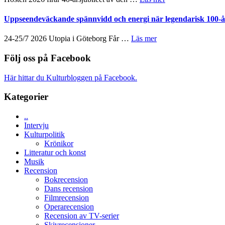
världspremi
New
skådespelare
40
i
Day
års-
Uppseendeväckande spännvidd och energi när legendarisk 100-år
Toronto
–
jubileum
kan
av
om
24-25/7 2026 Utopia i Göteborg Får …
Läs mer
vara
Queen
Uppseendeväckande
den
Budapest
spännvidd
Följ oss på Facebook
bästa
och
Spider-
energi
Man
Här hittar du Kulturbloggen på Facebook.
när
filmen
legendarisk
någonsin
Kategorier
100-
åring
..
firas
Intervju
–
Kulturpolitik
Wayne
Krönikor
Tucker
Litteratur och konst
hyllar
Musik
Miles
Recension
Davis
Bokrecension
på
Dans recension
Utopia
Filmrecension
Operarecension
Recension av TV-serier
Skivrecensioner