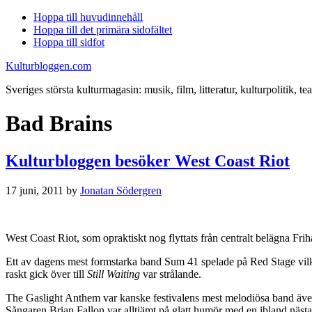
Hoppa till huvudinnehåll
Hoppa till det primära sidofältet
Hoppa till sidfot
Kulturbloggen.com
Sveriges största kulturmagasin: musik, film, litteratur, kulturpolitik, tea
Bad Brains
Kulturbloggen besöker West Coast Riot
17 juni, 2011
by
Jonatan Södergren
West Coast Riot, som opraktiskt nog flyttats från centralt belägna Frih
Ett av dagens mest formstarka band Sum 41 spelade på Red Stage vilk
raskt gick över till
Still Waiting
var strålande.
The Gaslight Anthem var kanske festivalens mest melodiösa band även
Sångaren Brian Fallon var alltjämt på glatt humör med en ibland näst