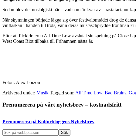
Sedan blev det nostalgiskt när – vad som är kvar av – rastafari-punk-
När skymningen började lägga sig över festivalområdet drog de dansant
vinflaskan i handen till trots, vann deras mustaschprydde frontman Eu
Efter att flickidolerna All Time Low avslutat sin spelning på Close Up-s
West Coast Riot tillbaka till Frihamnen nästa år.
Foton: Alex Loizou
Arkiverad under:
Musik
Taggad som:
All Time Low
,
Bad Brains
,
Gog
Primärt
Prenumerera på vårt nyhetsbrev – kostnadsfritt
sidofält
Prenumerera på Kulturbloggens Nyhetsbrev
Sök