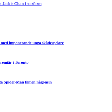
n Jackie Chan i storform
er med imponerande unga skådespelare
emiär i Toronto
ta Spider-Man filmen någonsin
but