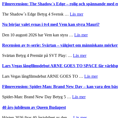
Roland
bjuder
Filmrecension: The Shadow´s Edge – rolig och spännande med e
på
Pöntinen
in
avslutar
till
om
The Shadow´s Edge Betyg 4 Svensk …
Läs mer
Scensommar
sång,
Filmrecension:
på
musik,
The
Nu börjar valet synas i tv4 med Vem kan styra Mauri?
Artipelag
samtal
Shadow
och
´s
om
Den 10 augusti 2026 har Vem kan styra …
Läs mer
teater
Edge
Nu
–
börjar
Recension av tv-serie: Svärtan – välgjort om människans mörk
rolig
valet
och
synas
om
Svärtan Betyg 4 Premiär på SVT Play: …
Läs mer
spännande
i
Recension
med
tv4
av
Lars Vegas långfilmsdebut ARNE GOES TO SPACE får världspr
en
med
tv-
Jackie
Vem
serie:
Chan
om
Lars Vegas långfilmsdebut ARNE GOES TO …
Läs mer
kan
Svärtan
i
Lars
styra
–
storform
Vegas
Filmrecension: Spider-Man: Brand New Day – kan vara den bäs
Mauri?
välgjort
långfilmsde
om
ARNE
om
Spider-Man: Brand New Day Betyg 5 …
Läs mer
människans
GOES
Filmrecension:
mörker
TO
Spider-
40 års-jubileum av Queen Budapest
med
SPACE
Man:
imponerande
får
Brand
unga
om
Hösten 2026 firar 40-årsjubileet av den …
Läs mer