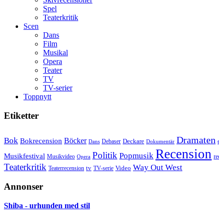
Spel
Teaterkritik
Scen
Dans
Film
Musikal
Opera
Teater
TV
TV-serier
Toppnytt
Etiketter
Dramaten
Bok
Bokrecension
Böcker
Deckare
Debaser
Dokumentär
Dans
Recension
Politik
Popmusik
Musikfestival
Musikvideo
re
Opera
Teaterkritik
Way Out West
Video
tv
Teaterrecension
TV-serie
Annonser
Shiba - urhunden med stil