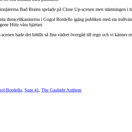
pionjärerna Bad Brains spelade på Close Up-scenen men stämningen i tält
a duracellkaninerna i Gogol Bordello igång publiken med sin trallvänli
gene Hütz våra hjärtan.
cenen hade det hittills så fina vädret övergått till regn och vi känner r
ol Bordello
,
Sum 41
,
The Gaslight Anthem