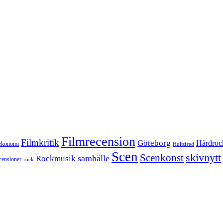
Filmrecension
Filmkritik
Göteborg
Hårdroc
ekonomi
Hultsfred
Scen
skivnytt
Scenkonst
samhälle
Rockmusik
censioner
rock