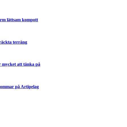
varm lättsam kompott
räckta terräng
r mycket att tänka på
sommar på Artipelag