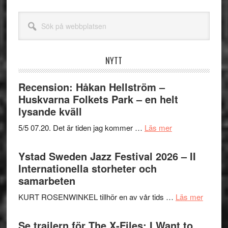
Sök
på
webbplatsen
NYTT
Recension: Håkan Hellström –
Huskvarna Folkets Park – en helt
lysande kväll
om
5/5 07.20. Det är tiden jag kommer …
Läs mer
Recension:
Håkan
Ystad Sweden Jazz Festival 2026 – II
Hellström
Internationella storheter och
–
samarbeten
Huskvarna
om
KURT ROSENWINKEL tillhör en av vår tids …
Läs mer
Folkets
Ystad
Park
Swede
Se trailern för The X-Files: I Want to
–