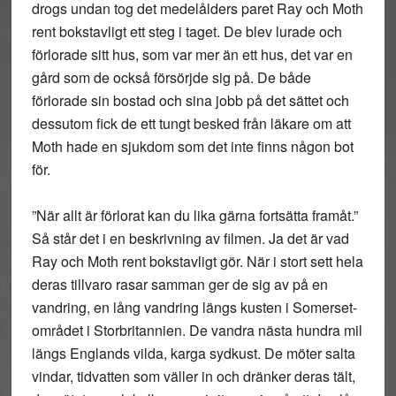
drogs undan tog det medelålders paret Ray och Moth
rent bokstavligt ett steg i taget. De blev lurade och
förlorade sitt hus, som var mer än ett hus, det var en
gård som de också försörjde sig på. De både
förlorade sin bostad och sina jobb på det sättet och
dessutom fick de ett tungt besked från läkare om att
Moth hade en sjukdom som det inte finns någon bot
för.
”När allt är förlorat kan du lika gärna fortsätta framåt.”
Så står det i en beskrivning av filmen. Ja det är vad
Ray och Moth rent bokstavligt gör. När i stort sett hela
deras tillvaro rasar samman ger de sig av på en
vandring, en lång vandring längs kusten i Somerset-
området i Storbritannien. De vandra nästa hundra mil
längs Englands vilda, karga sydkust. De möter salta
vindar, tidvatten som väller in och dränker deras tält,