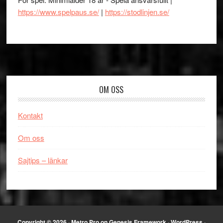
https://www.spelpaus.se/
|
https://stodlinjen.se/
Footer
OM OSS
Kontakt
Om oss
Sajtips – länkar
Copyright © 2026 ·
Metro Pro
on
Genesis Framework
·
WordPress
·