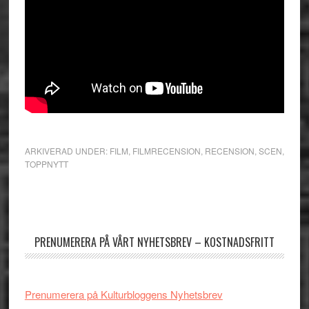
ARKIVERAD UNDER:
FILM
,
FILMRECENSION
,
RECENSION
,
SCEN
,
TOPPNYTT
Primärt
sidofält
PRENUMERERA PÅ VÅRT NYHETSBREV – KOSTNADSFRITT
Prenumerera på Kulturbloggens Nyhetsbrev