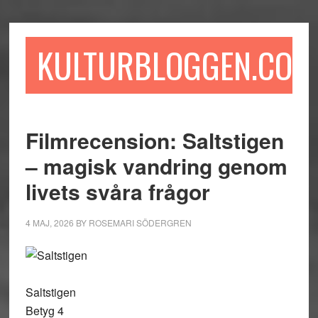
Hoppa
Hoppa
Hoppa
till
till
till
huvudinnehåll
det
sidfot
KULTURBLOGGEN.COM
primära
sidofältet
Filmrecension: Saltstigen
– magisk vandring genom
livets svåra frågor
4 MAJ, 2026
BY
ROSEMARI SÖDERGREN
Saltstigen
Betyg 4