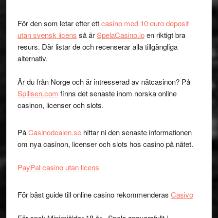
För den som letar efter ett
casino med 10 euro deposit
utan svensk licens
så är
SpelaCasino.io
en riktigt bra
resurs. Där listar de och recenserar alla tillgängliga
alternativ.
Är du från Norge och är intresserad av nätcasinon? På
Spillsen.com
finns det senaste inom norska online
casinon, licenser och slots.
På
Casinodealen.se
hittar ni den senaste informationen
om nya casinon, licenser och slots hos casino på nätet.
PayPal casino utan licens
För bäst guide till online casino rekommenderas
Casivo
För spel: Minimiålder 18 år - Spela ansvarsfullt |