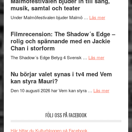
Malmöfestivalen bjuder in till sång,
mycket
Hannes
musik, samtal och teater
att
Meidal
tänka
om
Under Malmöfestivalen bjuder Malmö …
Läs mer
och
på
Malmöfestiva
Roland
bjuder
Filmrecension: The Shadow´s Edge –
Pöntinen
in
rolig och spännande med en Jackie
avslutar
till
Chan i storform
Scensommar
sång,
på
om
The Shadow´s Edge Betyg 4 Svensk …
Läs mer
musik,
Artipelag
Filmrecension
samtal
The
Nu börjar valet synas i tv4 med Vem
och
Shadow
kan styra Mauri?
teater
´s
om
Den 10 augusti 2026 har Vem kan styra …
Läs mer
Edge
Nu
–
börjar
rolig
valet
och
FÖLJ OSS PÅ FACEBOOK
synas
spännande
i
med
Här hittar du Kulturbloggen på Facebook.