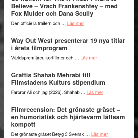
Jazz
Believe – Vrach Frankenshtey – med
en
Festiva
Fox Mulder och Dana Scully
helt
2026
lysande
om
Den officiella trailern och …
Läs mer
–
kväll
Se
II
trailern
Way Out West presenterar 19 nya titlar
Internat
för
i årets filmprogram
storhet
The
och
om
Världspremiärer, kortfilmer och …
Läs mer
X-
samarb
Way
Files:
Out
Grattis Shahab Mehrabi till
I
West
Filmstadens Kulturs stipendium
Want
presenterar
to
om
Farbror Ali och jag (2026). Shahab …
Läs mer
19
Believe
Grattis
nya
–
Shahab
Filmrecension: Det grönaste gräset –
titlar
Vrach
Mehrabi
en humoristisk och hjärtevarm lättsam
i
Frankenshtey
till
kompott
årets
–
Filmstadens
filmprogram
med
om
Det grönaste gräset Betyg 3 Svensk …
Läs mer
Kulturs