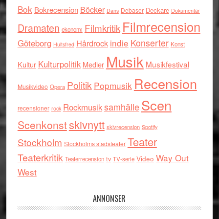
Bok
Böcker
Bokrecension
Deckare
Debaser
Dokumentär
Dans
Filmrecension
Dramaten
Filmkritik
ekonomi
indie
Konserter
Göteborg
Hårdrock
Konst
Hultsfred
Musik
Kulturpolitik
Musikfestival
Kultur
Medier
Recension
Politik
Popmusik
Musikvideo
Opera
Scen
samhälle
Rockmusik
recensioner
rock
skivnytt
Scenkonst
skivrecension
Spotify
Teater
Stockholm
Stockholms stadsteater
Teaterkritik
Way Out
tv
Video
Teaterrecension
TV-serie
West
ANNONSER