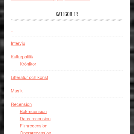
tv4
en
med
Jackie
KATEGORIER
Vem
Chan
kan
i
styra
..
storform
Mauri?
Intervju
Kulturpolitik
Krönikor
Litteratur och konst
Musik
Recension
Bokrecension
Dans recension
Filmrecension
Operarecension