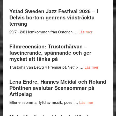
Fox
Filmrecension:
stipendium
Mulder
Det
Ystad Sweden Jazz Festival 2026 – I
och
grönaste
Delvis bortom genrens vidsträckta
Dana
gräset
terräng
Scully
–
om
29/7 - 2/8 Hemkommen från Österlen …
Läs mer
en
Ystad
humoristisk
Sweden
Filmrecension: Trustorhärvan –
och
Jazz
fascinerande, spännande och ger
hjärtevarm
Festival
mycket att tänka på
lättsam
2026
kompott
om
Trustorhärvan Betyg 4 Premiär på Netflix …
Läs mer
–
Filmrecens
I
Trustorhä
Lena Endre, Hannes Meidal och Roland
Delvis
–
Pöntinen avslutar Scensommar på
bortom
fascineran
Artipelag
genrens
spännand
vidsträckta
om
Efter en sommar fylld av musik, poesi …
Läs mer
och
terräng
Lena
ger
Endre,