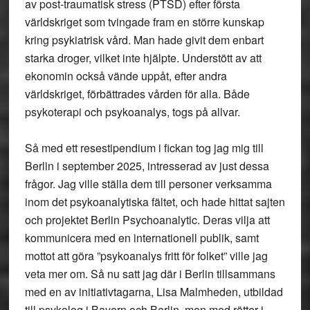
av post-traumatisk stress (PTSD) efter första
världskriget som tvingade fram en större kunskap
kring psykiatrisk vård. Man hade givit dem enbart
starka droger, vilket inte hjälpte. Understött av att
ekonomin också vände uppåt, efter andra
världskriget, förbättrades vården för alla. Både
psykoterapi och psykoanalys, togs på allvar.
Så med ett resestipendium i fickan tog jag mig till
Berlin i september 2025, intresserad av just dessa
frågor. Jag ville ställa dem till personer verksamma
inom det psykoanalytiska fältet, och hade hittat sajten
och projektet Berlin Psychoanalytic. Deras vilja att
kommunicera med en internationell publik, samt
mottot att göra ”psykoanalys fritt för folket” ville jag
veta mer om. Så nu satt jag där i Berlin tillsammans
med en av initiativtagarna, Lisa Malmheden, utbildad
till psykolog i Bayern och Berlin, men med rötter i