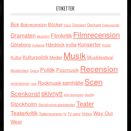
ETIKETTER
Bok
Böcker
Bokrecension
Deckare
Debaser
Dokumentär
Dans
Filmrecension
Dramaten
Filmkritik
ekonomi
indie
Konserter
Göteborg
Hårdrock
Konst
Hultsfred
Musik
Kulturpolitik
Musikfestival
Kultur
Medier
Recension
Politik
Popmusik
Musikvideo
Opera
Scen
samhälle
Rockmusik
recensioner
rock
skivnytt
Scenkonst
skivrecension
Spotify
Teater
Stockholm
Stockholms stadsteater
Teaterkritik
Way Out
tv
Video
Teaterrecension
TV-serie
West