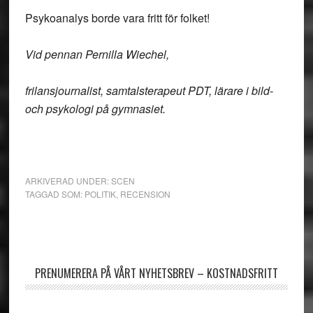
Psykoanalys borde vara fritt för folket!
Vid pennan Pernilla Wiechel,
frilansjournalist, samtalsterapeut PDT, lärare i bild-
och psykologi på gymnasiet.
ARKIVERAD UNDER:
SCEN
TAGGAD SOM:
POLITIK
,
RECENSION
Primärt
sidofält
PRENUMERERA PÅ VÅRT NYHETSBREV – KOSTNADSFRITT