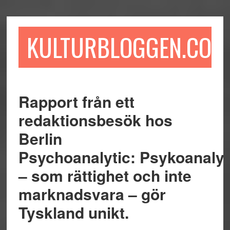
Hoppa
Hoppa
Hoppa
till
till
till
huvudinnehåll
det
sidfot
KULTURBLOGGEN.COM
primära
sidofältet
Rapport från ett
redaktionsbesök hos
Berlin
Psychoanalytic: Psykoanaly
– som rättighet och inte
marknadsvara – gör
Tyskland unikt.