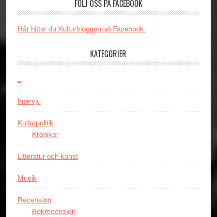
FÖLJ OSS PÅ FACEBOOK
filmen
energi
någonsin
när
Här hittar du Kulturbloggen på Facebook.
legendarisk
100-
KATEGORIER
åring
firas
–
..
Wayne
Intervju
Tucker
hyllar
Kulturpolitik
Miles
Krönikor
Davis
på
Litteratur och konst
Utopia
Musik
Recension
Bokrecension