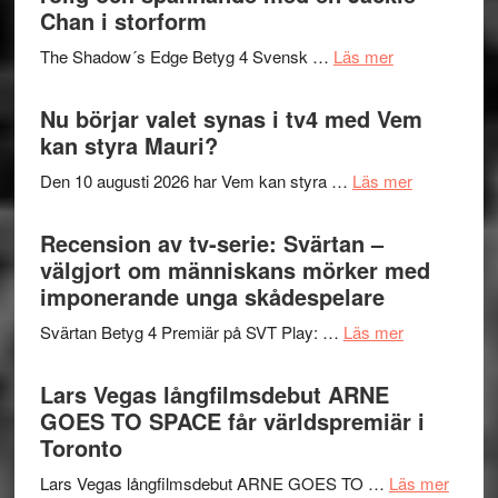
till
Chan i storform
Scensommar
sång,
på
om
The Shadow´s Edge Betyg 4 Svensk …
Läs mer
musik,
Artipelag
Filmrecension
samtal
The
Nu börjar valet synas i tv4 med Vem
och
Shadow
kan styra Mauri?
teater
´s
om
Den 10 augusti 2026 har Vem kan styra …
Läs mer
Edge
Nu
–
börjar
Recension av tv-serie: Svärtan –
rolig
valet
välgjort om människans mörker med
och
synas
imponerande unga skådespelare
spännande
i
med
om
Svärtan Betyg 4 Premiär på SVT Play: …
Läs mer
tv4
en
Recension
med
Jackie
av
Lars Vegas långfilmsdebut ARNE
Vem
Chan
tv-
GOES TO SPACE får världspremiär i
kan
i
serie:
Toronto
styra
storform
Svärtan
Mauri?
om
Lars Vegas långfilmsdebut ARNE GOES TO …
Läs mer
–