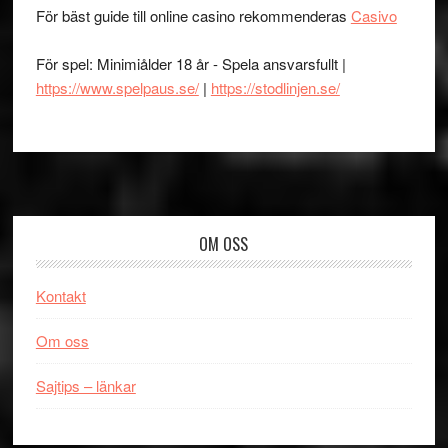
För bäst guide till online casino rekommenderas
Casivo
För spel: Minimiålder 18 år - Spela ansvarsfullt |
https://www.spelpaus.se/
|
https://stodlinjen.se/
Footer
OM OSS
Kontakt
Om oss
Sajtips – länkar