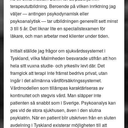
terapeututbildning. Beroende på vilken inriktning jag
väljer — antingen psykodynamisk eller
psykoanalytisk — tar utbildningen generellt sett minst
3 till 5 år. Det liknar lite en specialistexamen för
läkare, och man arbetar med klienter under tiden.
Initialt ställde jag frågor om sjukvårdssystemet i
Tyskland, vilka Malmheden besvarade utifrån att hon
hela sitt vuxna studie- och yrkesliv levt där. Det
framgick att terapi inte främst bedrivs privat, utan
ingår i det allmänna vårdförsäkringssystemet.
Vårdmodellen som tillämpas karaktäriseras av
kontinuitet och stegvis vård. Man släpper inte
patienten så snabbt som i Sverige. Psykoanalys kan
ges vid de stora sjukhusen, även i den slutna
psykiatrin. När en patient blir utskriven från en sluten
avdelning i Tyskland existerar möjligheten till att