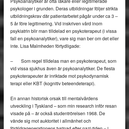
Psykoanalytiker är ofta läkare eller legitimerade
psykologer i grunden. Deras utbildningar följer strikta
utbildningskrav där patientarbetet pågår under ca 3 –
5 år före legitimering. Vid inskriven vård inom
psykiatrin blir man tilldelad en psykoterapeut (i vissa
fall en psykoanalytiker), vare sig man ber om det eller
inte. Lisa Malmheden förtydligade:
– Som regel tilldelas man en psykoterapeut, som
vid vissa sjukhus även är psykoanalytiker. De flesta
psykoterapeuter är inriktade mot psykodynamisk
terapi eller KBT (kognitiv beteendeterapi).
En annan historisk orsak till mentalvårdens
utveckling i Tyskland – som min research inför resan
visade på – är också studentrörelsen 1968. De
vände sig mot auktoritet i allmänhet och
föräldragenerationens tystnad efter nazi-tiden – i