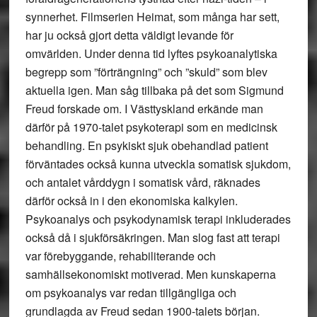
synnerhet. Filmserien Heimat, som många har sett,
har ju också gjort detta väldigt levande för
omvärlden. Under denna tid lyftes psykoanalytiska
begrepp som ”förträngning” och ”skuld” som blev
aktuella igen. Man såg tillbaka på det som Sigmund
Freud forskade om. I Västtyskland erkände man
därför på 1970-talet psykoterapi som en medicinsk
behandling. En psykiskt sjuk obehandlad patient
förväntades också kunna utveckla somatisk sjukdom,
och antalet vårddygn i somatisk vård, räknades
därför också in i den ekonomiska kalkylen.
Psykoanalys och psykodynamisk terapi inkluderades
också då i sjukförsäkringen. Man slog fast att terapi
var förebyggande, rehabiliterande och
samhällsekonomiskt motiverad. Men kunskaperna
om psykoanalys var redan tillgängliga och
grundlagda av Freud sedan 1900-talets början.