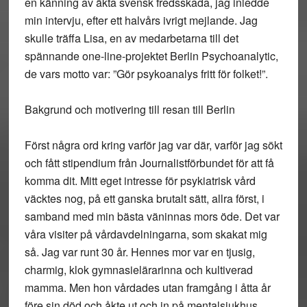
en känning av äkta svensk fredsskada, jag inledde
min intervju, efter ett halvårs ivrigt mejlande. Jag
skulle träffa Lisa, en av medarbetarna till det
spännande one-line-projektet Berlin Psychoanalytic,
de vars motto var: ”Gör psykoanalys fritt för folket!”.
Bakgrund och motivering till resan till Berlin
Först några ord kring varför jag var där, varför jag sökt
och fått stipendium från Journalistförbundet för att få
komma dit. Mitt eget intresse för psykiatrisk vård
väcktes nog, på ett ganska brutalt sätt, allra först, i
samband med min bästa väninnas mors öde. Det var
våra visiter på vårdavdelningarna, som skakat mig
så. Jag var runt 30 år. Hennes mor var en tjusig,
charmig, klok gymnasielärarinna och kultiverad
mamma. Men hon vårdades utan framgång i åtta år
före sin död och åkte ut och in på mentalsjukhus.