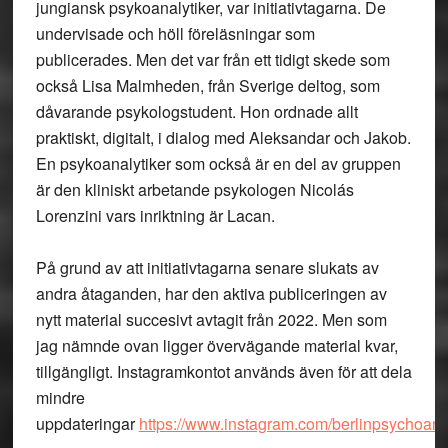
jungiansk psykoanalytiker, var initiativtagarna. De
undervisade och höll föreläsningar som
publicerades. Men det var från ett tidigt skede som
också Lisa Malmheden, från Sverige deltog, som
dåvarande psykologstudent. Hon ordnade allt
praktiskt, digitalt, i dialog med Aleksandar och Jakob.
En psykoanalytiker som också är en del av gruppen
är den kliniskt arbetande psykologen Nicolás
Lorenzini vars inriktning är Lacan.
På grund av att initiativtagarna senare slukats av
andra åtaganden, har den aktiva publiceringen av
nytt material succesivt avtagit från 2022. Men som
jag nämnde ovan ligger övervägande material kvar,
tillgängligt. Instagramkontot används även för att dela
mindre
uppdateringar
https://www.instagram.com/berlinpsychoanal