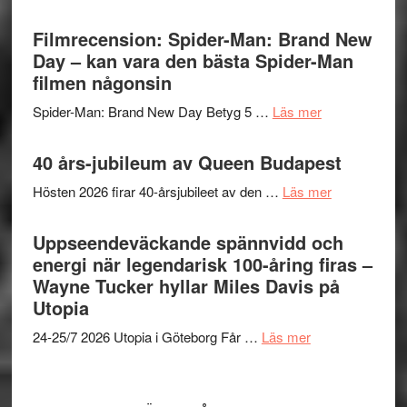
Lars
välgjort
Vegas
Filmrecension: Spider-Man: Brand New
om
långfi
Day – kan vara den bästa Spider-Man
människans
ARNE
filmen någonsin
mörker
GOES
med
om
Spider-Man: Brand New Day Betyg 5 …
Läs mer
TO
imponerande
Filmrecension
SPAC
unga
Spider-
40 års-jubileum av Queen Budapest
får
skådespelar
Man:
världs
om
Hösten 2026 firar 40-årsjubileet av den …
Läs mer
Brand
i
40
New
Toront
års-
Uppseendeväckande spännvidd och
Day
jubileum
energi när legendarisk 100-åring firas –
–
av
Wayne Tucker hyllar Miles Davis på
kan
Queen
Utopia
vara
Budapest
den
om
24-25/7 2026 Utopia i Göteborg Får …
Läs mer
bästa
Uppseendeväck
Spider-
spännvidd
Man
och