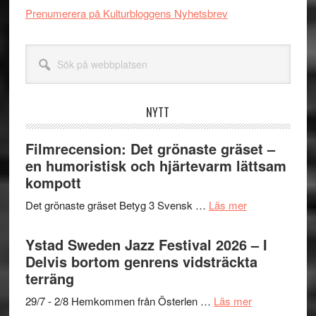
Prenumerera på Kulturbloggens Nyhetsbrev
Sök
på
webbplatsen
NYTT
Filmrecension: Det grönaste gräset –
en humoristisk och hjärtevarm lättsam
kompott
om
Det grönaste gräset Betyg 3 Svensk …
Läs mer
Filmrecension:
Det
Ystad Sweden Jazz Festival 2026 – I
grönaste
Delvis bortom genrens vidsträckta
gräset
terräng
–
om
29/7 - 2/8 Hemkommen från Österlen …
Läs mer
en