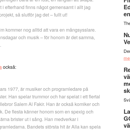
Ed
 i efterhand finns något gemensamt i allt jag
en
rojekt, så slutför jag det – fullt ut!
Th
im kommer nog alltid att vara en mångsysslare.
Nu
tionsdagar och musik – för honom är det samma,
Ve
.
Den
me
a
också:
Re
vä
m
mars 1977, är musiker och programledare på
sk
r. Han spelar trummor och har spelat i ett flertal
Svä
illebror Salem Al Fakir. Han är också komiker och
La
k. De flesta känner honom som en spexig och
G
rna brister ut i sång. Han medverkar i
vä
amledarna. Bandets största hit är Alla kan spela