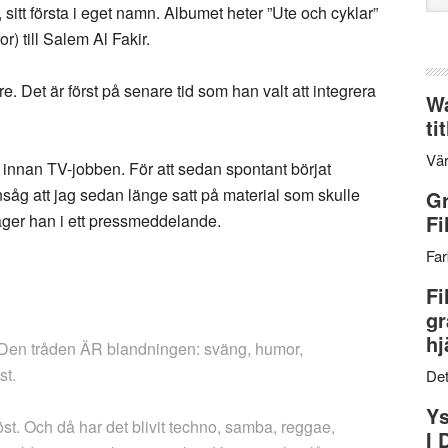
sitt första i eget namn. Albumet heter ”Ute och cyklar”
web
or) till Salem Al Fakir.
 Det är först på senare tid som han valt att integrera
Wa
ti
Vär
ngt innan TV-jobben. För att sedan spontant börjat
insåg att jag sedan länge satt på material som skulle
Gr
, säger han i ett pressmeddelande.
Fi
Far
Fi
gr
hj
. Den tråden ÄR blandningen: sväng, humor,
st.
Det
Ys
öst. Och då har det blivit techno, samba, reggae,
I 