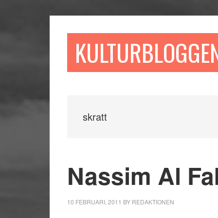
Hoppa
Hoppa
Hoppa
till
till
till
huvudinnehåll
det
sidfot
KULTURBLOGGE
primära
sidofältet
skratt
Nassim Al Fak
10 FEBRUARI, 2011
BY
REDAKTIONEN