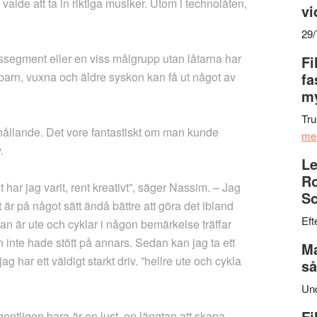
alde att ta in riktiga musiker. Utom i technolåten,
vi
29
derssegment eller en viss målgrupp utan låtarna har
Fi
tt barn, vuxna och äldre syskon kan få ut något av
fa
my
Tru
rhållande. Det vore fantastiskt om man kunde
me
.
Le
Ro
 har jag varit, rent kreativt”, säger Nassim. – Jag
Sc
 är på något sätt ändå bättre att göra det ibland
Eft
man är ute och cyklar i någon bemärkelse träffar
nte hade stött på annars. Sedan kan jag ta ett
Ma
ag har ett väldigt starkt driv. ”hellre ute och cykla
så
Un
Fi
egentligen bara är en lust, en längtan att skapa.