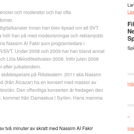
La
encier och moderator och har ofta
Lä
domar.
Fi
igitalkanaler innan han blev tipsad om att SVT
Ne
tta höll han på med modevisningar och reklamjobb
Sp
yns Nassim Al Fakir som programledare i
Sp
SVT. Under 2008 och 2009 har han bland annat
ch Lilla Melodifestivalen 2008. Inför julen 2008
 efter julkalendern.
om skådespelare på Riksteatern. 2011 ska Nassim
nd (från Alcazar) ha en konsert med massor av
Här
rebrolän. Den offentliga konserten är fredagen den
il, kommer från Damaskus i Syrien. Hans mamma
..
ite av två minuter av skratt med Nassim Al Fakir
Int