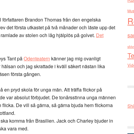
Mus
R
ill författaren Brandon Thomas från den engelska
v det första utkastet på två månader och läste upp det
sa
 ramlade av stolen och låg hjälplös på golvet.
Det
skiv
Te
ys Tant på
Odenteatern
känner jag mig ovanligt
Vid
r hälsan och jag skrattade i kväll säkert nästan lika
äsen första gången.
å en pryd skola för unga män. Att träffa flickor på
de var absolut förbjudet. De tonårsstinna unga männen
 flicka. De vill så gärna, så gärna bjuda hem flickorna
Shi
ottland.
 ska komma från Brasilien. Jack och Charley bjuder in
 ska vara med.