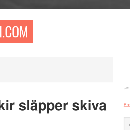
N.COM
Pr
si
ir släpper skiva
Pre
Sö
på