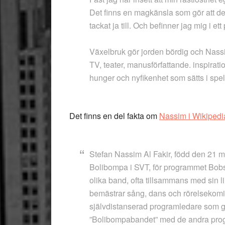
Det finns en magkänsla som gör att det
tackat ja till. Och befinner jag mig i ett p
Växelbruk gör jorden bördig och Nass
TV, teater, manusförfattande. inspira
hunger och nyfikenhet som sätts i spel
Det finns en del fakta om
Nassim i Wikipedi
Stefan Nassim Al Fakir, född den 21 
Bolibompa i SVT, för programmet Bobste
olika band, ofta tillsammans med sin l
bemästrar sång, dans och rörelsekomi
självdistanserad programledare som gä
”Bolibompabandet” med de andra progr