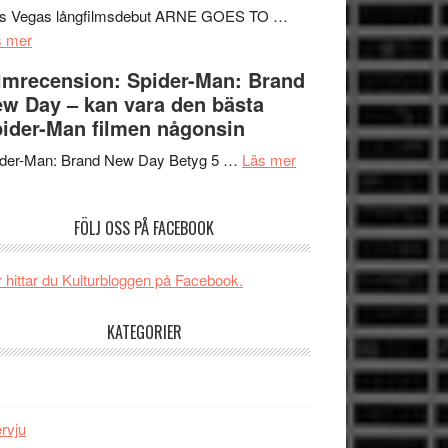
Mauri?
Svärtan
rs Vegas långfilmsdebut ARNE GOES TO …
om
–
s mer
Lars
välgjort
lmrecension: Spider-Man: Brand
Vegas
om
w Day – kan vara den bästa
långfilmsdebut
människans
ider-Man filmen någonsin
ARNE
mörker
GOES
om
med
ider-Man: Brand New Day Betyg 5 …
Läs mer
TO
Filmrecension:
imponerande
SPACE
Spider-
unga
FÖLJ OSS PÅ FACEBOOK
får
Man:
skådespelare
världspremiär
Brand
i
New
 hittar du Kulturbloggen på Facebook.
Toronto
Day
–
KATEGORIER
kan
vara
den
bästa
ervju
Spider-