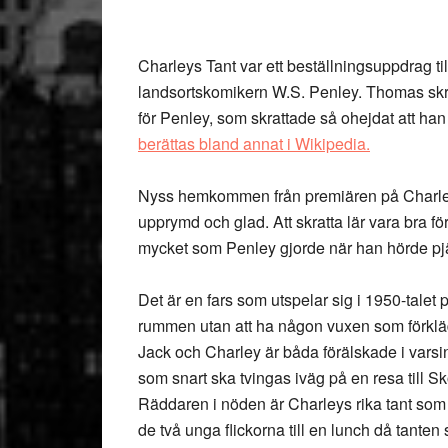
Charleys Tant var ett beställningsuppdrag t
landsortskomikern W.S. Penley. Thomas skre
för Penley, som skrattade så ohejdat att han
berättas bland annat i Wikipedia.
Nyss hemkommen från premiären på Charle
upprymd och glad. Att skratta lär vara bra fö
mycket som Penley gjorde när han hörde pj
Det är en fars som utspelar sig i 1950-talet p
rummen utan att ha någon vuxen som förklä
Jack och Charley är båda förälskade i varsin
som snart ska tvingas iväg på en resa till Sk
Räddaren i nöden är Charleys rika tant som
de två unga flickorna till en lunch då tanten