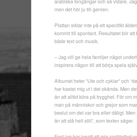
arabiska tongångar och så vidare. Jag v
men det hör ju till genren.
Plattan siktar inte på ett specifikt ål
kommit till spontant. Resultatet blir a
både text och musik.
– Jag vill ge hela familjer något unde
inspirera någon till att börja spela själv
Albumet heter ”Ute och cyklar” och ”det
har kastat mig ut i det okända. Men det
än att alltid köra på trygghet. För om 
man på människor och grejor som man i
beslut om det var bra eller dåligt. Men j
än att stå helt still”, som texten säger.
Fast jag har insett att min rastlösthet 