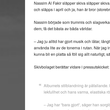
Nassim Al Fakir släpper skiva släpper skiva, 
och släpps i april och ja, han är bror (storebr
Nassim började som trummis och slagverkare.
dem, få det bästa av båda världar.
– Jag ju alltid har gjort musik och låtar, lå
använda lite av de tonerna i rutan. När jag 
kunna bli en platta så föll sig allt naturligt
Skivbolaget berättar vidare i pressutskicket:
Albumets stilblandning är påfallande
lekfullhet och hans varma, elastiska rö
– Jag har ”bara gjort”, säger han sorgl