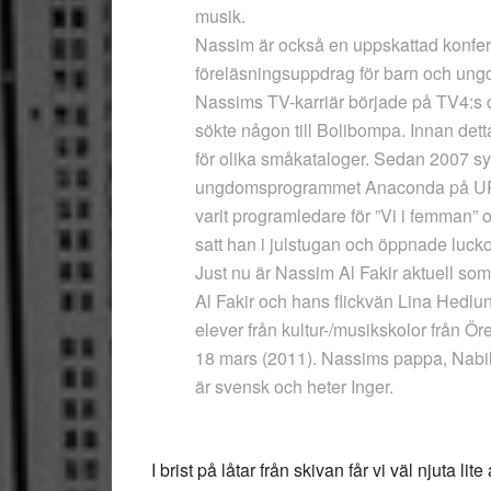
musik.
Nassim är också en uppskattad konfer
föreläsningsuppdrag för barn och ung
Nassims TV-karriär började på TV4:s d
sökte någon till Bolibompa. Innan de
för olika småkataloger. Sedan 2007 s
ungdomsprogrammet Anaconda på UR/
varit programledare för ”Vi i femman” o
satt han i julstugan och öppnade luckor
Just nu är Nassim Al Fakir aktuell s
Al Fakir och hans flickvän Lina Hedlu
elever från kultur-/musikskolor från Ö
18 mars (2011). Nassims pappa, Nab
är svensk och heter Inger.
I brist på låtar från skivan får vi väl njuta l