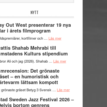
bplatsen
NYTT
y Out West presenterar 19 nya
tlar i årets filmprogram
om
ldspremiärer, kortfilmer och …
Läs mer
Way
attis Shahab Mehrabi till
Out
lmstadens Kulturs stipendium
West
presenterar
om
bror Ali och jag (2026). Shahab …
Läs mer
19
Grattis
lmrecension: Det grönaste
nya
Shahab
äset – en humoristisk och
titlar
Mehrabi
ärtevarm lättsam kompott
i
till
årets
Filmstadens
om
 grönaste gräset Betyg 3 Svensk …
Läs mer
filmprogram
Kulturs
Filmrecension:
tad Sweden Jazz Festival 2026 –
stipendium
Det
Delvis bortom genrens
grönaste