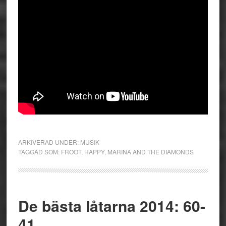
ARKIVERAD UNDER:
MUSIK
TAGGAD SOM:
FROOT
,
HAPPY
,
MARINA AND THE DIAMONDS
De bästa låtarna 2014: 60-
41