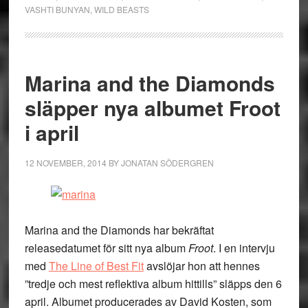
VASHTI BUNYAN
,
WILD BEASTS
Marina and the Diamonds
släpper nya albumet Froot
i april
12 NOVEMBER, 2014
BY
JONATAN SÖDERGREN
Marina and the Diamonds har bekräftat
releasedatumet för sitt nya album
Froot
. I en intervju
med
The Line of Best Fit
avslöjar hon att hennes
”tredje och mest reflektiva album hittills” släpps den 6
april. Albumet producerades av David Kosten, som