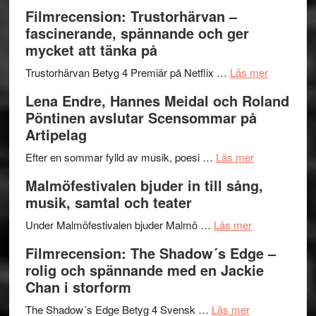
en
Ystad
Filmrecension: Trustorhärvan –
humoristisk
Sweden
fascinerande, spännande och ger
och
Jazz
mycket att tänka på
hjärtevarm
Festival
lättsam
2026
om
Trustorhärvan Betyg 4 Premiär på Netflix …
Läs mer
kompott
–
Filmrecens
Lena Endre, Hannes Meidal och Roland
I
Trustorhä
Pöntinen avslutar Scensommar på
Delvis
–
Artipelag
bortom
fascineran
genrens
om
spännand
Efter en sommar fylld av musik, poesi …
Läs mer
vidsträckta
Lena
och
Malmöfestivalen bjuder in till sång,
terräng
Endre,
ger
musik, samtal och teater
Hannes
mycket
om
Meidal
att
Under Malmöfestivalen bjuder Malmö …
Läs mer
Malmöfestiva
och
tänka
Filmrecension: The Shadow´s Edge –
bjuder
Roland
på
rolig och spännande med en Jackie
in
Pöntinen
Chan i storform
till
avslutar
om
sång,
Scensommar
The Shadow´s Edge Betyg 4 Svensk …
Läs mer