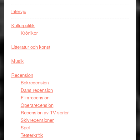
–
Wayne
Intervju
Tucker
hyllar
Kulturpolitik
Miles
Krönikor
Davis
Litteratur och konst
på
Utopia
Musik
Recension
Bokrecension
Dans recension
Filmrecension
Operarecension
Recension av TV-serier
Skivrecensioner
Spel
Teaterkritik