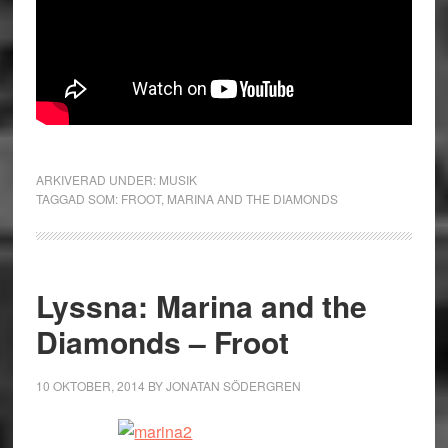
ARKIVERAD UNDER:
MUSIK
TAGGAD SOM:
FROOT
,
MARINA AND THE DIAMONDS
Lyssna: Marina and the
Diamonds – Froot
10 OKTOBER, 2014
BY
JONATAN SÖDERGREN