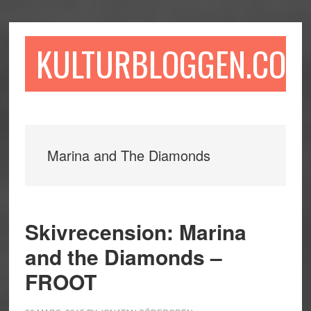
Hoppa
Hoppa
Hoppa
till
till
till
huvudinnehåll
det
sidfot
KULTURBLOGGEN.COM
primära
sidofältet
Marina and The Diamonds
Skivrecension: Marina
and the Diamonds –
FROOT