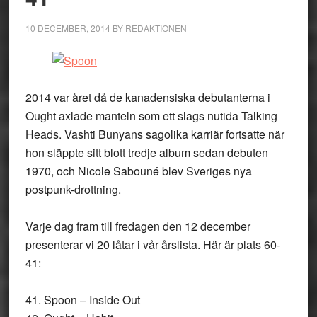
10 DECEMBER, 2014
BY
REDAKTIONEN
2014 var året då de kanadensiska debutanterna i
Ought axlade manteln som ett slags nutida Talking
Heads. Vashti Bunyans sagolika karriär fortsatte när
hon släppte sitt blott tredje album sedan debuten
1970, och Nicole Sabouné blev Sveriges nya
postpunk-drottning.
Varje dag fram till fredagen den 12 december
presenterar vi 20 låtar i vår årslista. Här är plats 60-
41:
41. Spoon – Inside Out