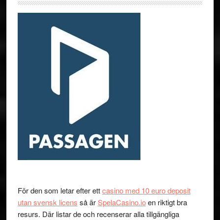
För den som letar efter ett
casino med 10 euro deposit
utan svensk licens
så är
SpelaCasino.io
en riktigt bra
resurs. Där listar de och recenserar alla tillgängliga