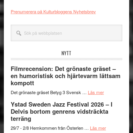
Prenumerera på Kulturbloggens Nyhetsbrev
Sök
på
webbplatsen
NYTT
Filmrecension: Det grönaste gräset –
en humoristisk och hjärtevarm lättsam
kompott
om
Det grönaste gräset Betyg 3 Svensk …
Läs mer
Filmrecension:
Ystad Sweden Jazz Festival 2026 – I
Det
Delvis bortom genrens vidsträckta
grönaste
terräng
gräset
–
om
29/7 - 2/8 Hemkommen från Österlen …
Läs mer