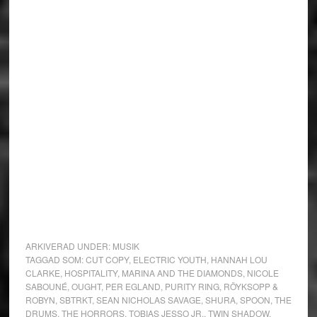
ARKIVERAD UNDER:
MUSIK
TAGGAD SOM:
CUT COPY
,
ELECTRIC YOUTH
,
HANNAH LOU
CLARKE
,
HOSPITALITY
,
MARINA AND THE DIAMONDS
,
NICOLE
SABOUNÉ
,
OUGHT
,
PER EGLAND
,
PURITY RING
,
RÖYKSOPP &
ROBYN
,
SBTRKT
,
SEAN NICHOLAS SAVAGE
,
SHURA
,
SPOON
,
THE
DRUMS
,
THE HORRORS
,
TOBIAS JESSO JR.
,
TWIN SHADOW
,