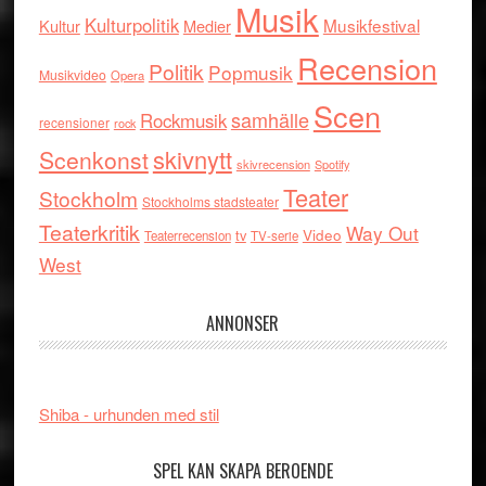
Musik
Kulturpolitik
Musikfestival
Kultur
Medier
Recension
Politik
Popmusik
Musikvideo
Opera
Scen
samhälle
Rockmusik
recensioner
rock
skivnytt
Scenkonst
skivrecension
Spotify
Teater
Stockholm
Stockholms stadsteater
Teaterkritik
Way Out
tv
Video
Teaterrecension
TV-serie
West
ANNONSER
Shiba - urhunden med stil
SPEL KAN SKAPA BEROENDE