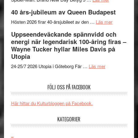
Filmrecension
med
TO
40 års-jubileum av Queen Budapest
Spider-
imponerande
SPAC
Man:
unga
om
får
Hösten 2026 firar 40-årsjubileet av den …
Läs mer
Brand
skådespelar
40
världs
Uppseendeväckande spännvidd och
New
års-
i
energi när legendarisk 100-åring firas –
Day
jubileum
Toront
Wayne Tucker hyllar Miles Davis på
–
av
Utopia
kan
Queen
om
vara
Budapest
24-25/7 2026 Utopia i Göteborg Får …
Läs mer
Uppseendeväck
den
spännvidd
bästa
FÖLJ OSS PÅ FACEBOOK
och
Spider-
energi
Man
när
filmen
Här hittar du Kulturbloggen på Facebook.
legendarisk
någonsin
100-
KATEGORIER
åring
firas
..