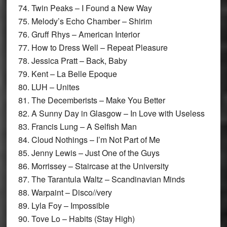
74. Twin Peaks – I Found a New Way
75. Melody’s Echo Chamber – Shirim
76. Gruff Rhys – American Interior
77. How to Dress Well – Repeat Pleasure
78. Jessica Pratt – Back, Baby
79. Kent – La Belle Epoque
80. LUH – Unites
81. The Decemberists – Make You Better
82. A Sunny Day in Glasgow – In Love with Useless
83. Francis Lung – A Selfish Man
84. Cloud Nothings – I’m Not Part of Me
85. Jenny Lewis – Just One of the Guys
86. Morrissey – Staircase at the University
87. The Tarantula Waltz – Scandinavian Minds
88. Warpaint – Disco//very
89. Lyla Foy – Impossible
90. Tove Lo – Habits (Stay High)