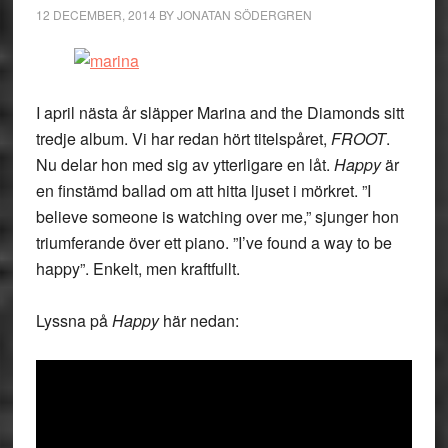
12 DECEMBER, 2014
BY
JONATAN SÖDERGREN
I april nästa år släpper Marina and the Diamonds sitt
tredje album. Vi har redan hört titelspåret,
FROOT
.
Nu delar hon med sig av ytterligare en låt.
Happy
är
en finstämd ballad om att hitta ljuset i mörkret. ”I
believe someone is watching over me,” sjunger hon
triumferande över ett piano. ”I’ve found a way to be
happy”. Enkelt, men kraftfullt.
Lyssna på
Happy
här nedan: