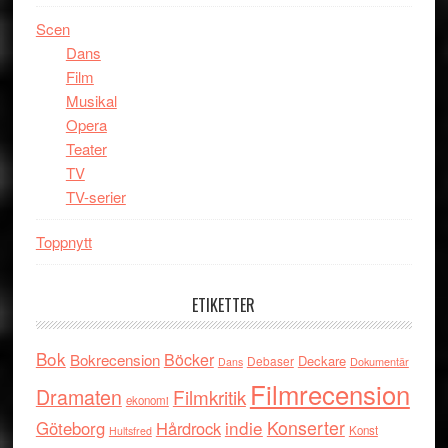
Scen
Dans
Film
Musikal
Opera
Teater
TV
TV-serier
Toppnytt
ETIKETTER
Bok
Böcker
Bokrecension
Deckare
Debaser
Dokumentär
Dans
Filmrecension
Dramaten
Filmkritik
ekonomi
indie
Konserter
Göteborg
Hårdrock
Konst
Hultsfred