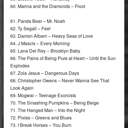
60. Marina and the Diamonds – Froot
61. Panda Bear – Mr. Noah
62. Ty Segall – Feel
63. Damon Albarn – Heavy Seas of Love
64. J Mascis – Every Morning
65. Lana Del Rey – Brooklyn Baby
66. The Pains of Being Pure at Heart – Until the Sun
Explodes
67. Zola Jesus – Dangerous Days
68. Christopher Owens – Never Wanna See That
Look Again
69. Mogwai – Teenage Exorcists
70. The Smashing Pumpkins – Being Beige
71. The Hanged Man – Into the Night
72. Pixies – Greens and Blues
73. I Break Horses – You Burn