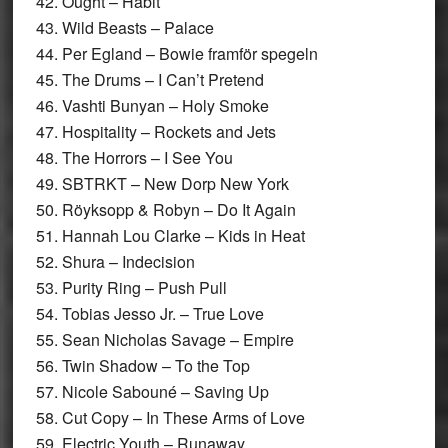
42. Ought – Habit
43. Wild Beasts – Palace
44. Per Egland – Bowie framför spegeln
45. The Drums – I Can’t Pretend
46. Vashti Bunyan – Holy Smoke
47. Hospitality – Rockets and Jets
48. The Horrors – I See You
49. SBTRKT – New Dorp New York
50. Röyksopp & Robyn – Do It Again
51. Hannah Lou Clarke – Kids in Heat
52. Shura – Indecision
53. Purity Ring – Push Pull
54. Tobias Jesso Jr. – True Love
55. Sean Nicholas Savage – Empire
56. Twin Shadow – To the Top
57. Nicole Sabouné – Saving Up
58. Cut Copy – In These Arms of Love
59. Electric Youth – Runaway