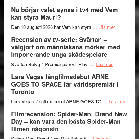
Filmrecension
musik,
på
Nu börjar valet synas i tv4 med Vem
The
samtal
Artipelag
kan styra Mauri?
Shadow
och
´s
teater
om
Den 10 augusti 2026 har Vem kan styra …
Läs mer
Edge
Nu
Recension av tv-serie: Svärtan –
–
börjar
välgjort om människans mörker med
rolig
valet
imponerande unga skådespelare
och
synas
spännande
om
i
Svärtan Betyg 4 Premiär på SVT Play: …
Läs mer
med
Recension
tv4
Lars Vegas långfilmsdebut ARNE
en
av
med
GOES TO SPACE får världspremiär i
Jackie
tv-
Vem
Toronto
Chan
serie:
kan
i
Svärtan
styra
om
Lars Vegas långfilmsdebut ARNE GOES TO …
Läs mer
storform
–
Mauri?
Lars
Filmrecension: Spider-Man: Brand New
välgjort
Vegas
Day – kan vara den bästa Spider-Man
om
långfi
filmen någonsin
människans
ARNE
om
mörker
GOES
Spider-Man: Brand New Day Betyg 5 …
Läs mer