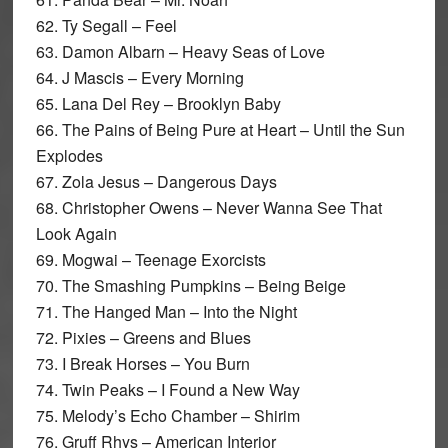
62. Ty Segall – Feel
63. Damon Albarn – Heavy Seas of Love
64. J Mascis – Every Morning
65. Lana Del Rey – Brooklyn Baby
66. The Pains of Being Pure at Heart – Until the Sun
Explodes
67. Zola Jesus – Dangerous Days
68. Christopher Owens – Never Wanna See That
Look Again
69. Mogwai – Teenage Exorcists
70. The Smashing Pumpkins – Being Beige
71. The Hanged Man – Into the Night
72. Pixies – Greens and Blues
73. I Break Horses – You Burn
74. Twin Peaks – I Found a New Way
75. Melody’s Echo Chamber – Shirim
76. Gruff Rhys – American Interior