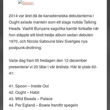
2014 var året då de kanadensiska debutanterna i
Ought axlade manteln som ett slags nutida Talking
Heads. Vashti Bunyans sagolika karriär fortsatte när
hon släppte sitt blott tredje album sedan debuten
1970, och Nicole Sabouné blev Sveriges nya
postpunk-drottning.
Varje dag fram till fredagen den 12 december
presenterar vi 20 låtar i vår årslista. Här är plats 60-
41:
41. Spoon – Inside Out
42. Ought – Habit
43. Wild Beasts – Palace
44. Per Egland – Bowie framför spegeln