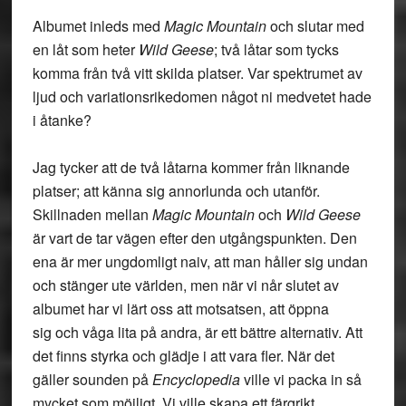
Albumet inleds med
Magic Mountain
och slutar med
en låt som heter
Wild Geese
; två låtar som tycks
komma från två vitt skilda platser. Var spektrumet av
ljud och variationsrikedomen något ni medvetet hade
i åtanke?
Jag tycker att de två låtarna kommer från liknande
platser; att känna sig annorlunda och utanför.
Skillnaden mellan
Magic Mountain
och
Wild Geese
är vart de tar vägen efter den utgångspunkten. Den
ena är mer ungdomligt naiv, att man håller sig undan
och stänger ute världen, men när vi når slutet av
albumet har vi lärt oss att motsatsen, att öppna
sig och våga lita på andra, är ett bättre alternativ. Att
det finns styrka och glädje i att vara fler. När det
gäller sounden på
Encyclopedia
ville vi packa in så
mycket som möjligt. Vi ville skapa ett färgrikt