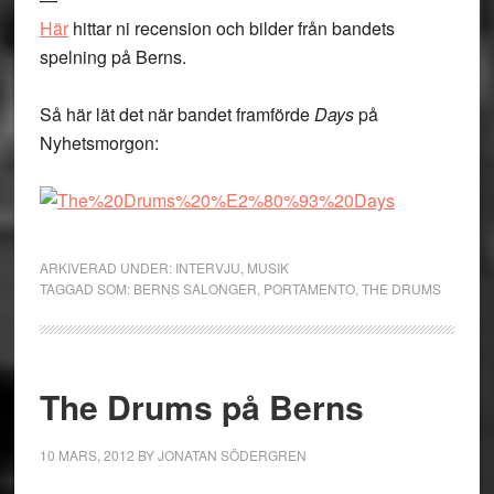
Här
hittar ni recension och bilder från bandets
spelning på Berns.
Så här lät det när bandet framförde
Days
på
Nyhetsmorgon:
ARKIVERAD UNDER:
INTERVJU
,
MUSIK
TAGGAD SOM:
BERNS SALONGER
,
PORTAMENTO
,
THE DRUMS
The Drums på Berns
10 MARS, 2012
BY
JONATAN SÖDERGREN