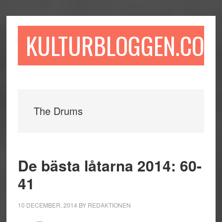
Hoppa
Hoppa
Hoppa
till
till
till
huvudinnehåll
det
sidfot
KULTURBLOGGEN.COM
primära
sidofältet
The Drums
De bästa låtarna 2014: 60-
41
10 DECEMBER, 2014
BY
REDAKTIONEN