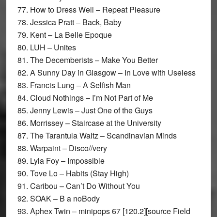
77. How to Dress Well – Repeat Pleasure
78. Jessica Pratt – Back, Baby
79. Kent – La Belle Epoque
80. LUH – Unites
81. The Decemberists – Make You Better
82. A Sunny Day in Glasgow – In Love with Useless
83. Francis Lung – A Selfish Man
84. Cloud Nothings – I’m Not Part of Me
85. Jenny Lewis – Just One of the Guys
86. Morrissey – Staircase at the University
87. The Tarantula Waltz – Scandinavian Minds
88. Warpaint – Disco//very
89. Lyla Foy – Impossible
90. Tove Lo – Habits (Stay High)
91. Caribou – Can’t Do Without You
92. SOAK – B a noBody
93. Aphex Twin – minipops 67 [120.2][source Field