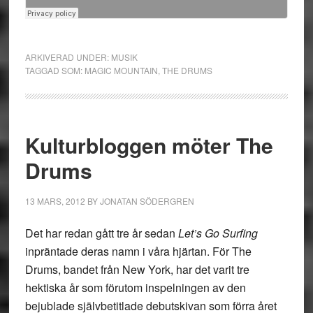
ARKIVERAD UNDER:
MUSIK
TAGGAD SOM:
MAGIC MOUNTAIN
,
THE DRUMS
Kulturbloggen möter The
Drums
13 MARS, 2012
BY
JONATAN SÖDERGREN
Det har redan gått tre år sedan
Let’s Go Surfing
inpräntade deras namn i våra hjärtan. För The
Drums, bandet från New York, har det varit tre
hektiska år som förutom inspelningen av den
bejublade självbetitlade debutskivan som förra året