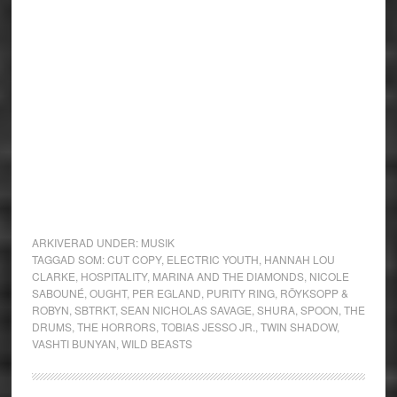
ARKIVERAD UNDER:
MUSIK
TAGGAD SOM:
CUT COPY
,
ELECTRIC YOUTH
,
HANNAH LOU
CLARKE
,
HOSPITALITY
,
MARINA AND THE DIAMONDS
,
NICOLE
SABOUNÉ
,
OUGHT
,
PER EGLAND
,
PURITY RING
,
RÖYKSOPP &
ROBYN
,
SBTRKT
,
SEAN NICHOLAS SAVAGE
,
SHURA
,
SPOON
,
THE
DRUMS
,
THE HORRORS
,
TOBIAS JESSO JR.
,
TWIN SHADOW
,
VASHTI BUNYAN
,
WILD BEASTS