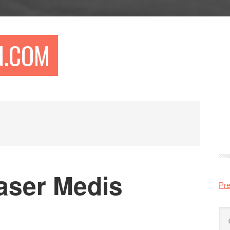
N.COM
Pr
si
aser Medis
Pre
Sö
på