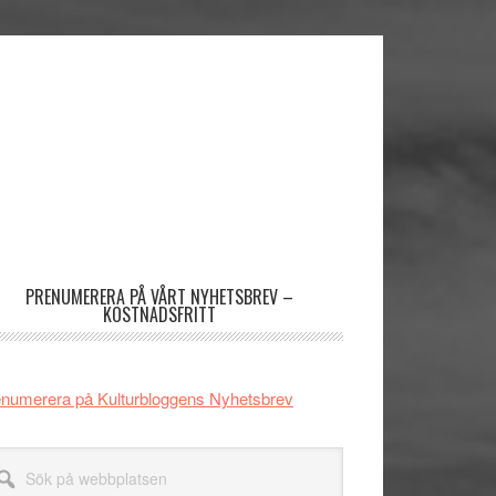
imärt
dofält
PRENUMERERA PÅ VÅRT NYHETSBREV –
KOSTNADSFRITT
numerera på Kulturbloggens Nyhetsbrev
k