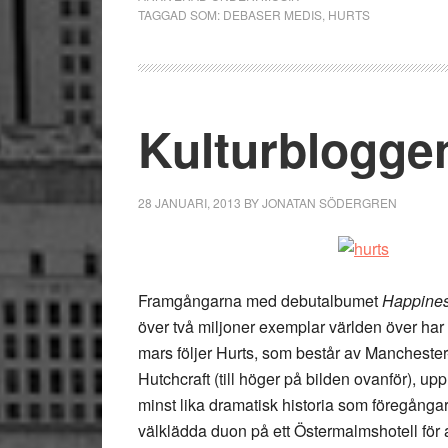
TAGGAD SOM:
DEBASER MEDIS
,
HURTS
Kulturblogge
28 JANUARI, 2013
BY
JONATAN SÖDERGREN
Framgångarna med debutalbumet
Happine
över två miljoner exemplar världen över har
mars följer Hurts, som består av Mancheste
Hutchcraft (till höger på bilden ovanför), 
minst lika dramatisk historia som föregånga
välklädda duon på ett Östermalmshotell för 