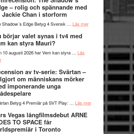
på
bjuder
Roland
ge – rolig och spännande med
in
Pöntinen
 Jackie Chan i storform
till
avslutar
om
sång,
Scensommar
e Shadow´s Edge Betyg 4 Svensk …
Läs mer
Filmrecension:
musik,
på
 börjar valet synas i tv4 med
The
samtal
Artipelag
m kan styra Mauri?
Shadow
och
´s
teater
 10 augusti 2026 har Vem kan styra …
Läs
om
Edge
r
Nu
–
cension av tv-serie: Svärtan –
börjar
rolig
lgjort om människans mörker
valet
och
ed imponerande unga
synas
spännande
ådespelare
i
med
tv4
en
om
rtan Betyg 4 Premiär på SVT Play: …
Läs mer
med
Jackie
Recension
rs Vegas långfilmsdebut ARNE
Vem
Chan
av
OES TO SPACE får
kan
i
tv-
rldspremiär i Toronto
styra
storform
serie: