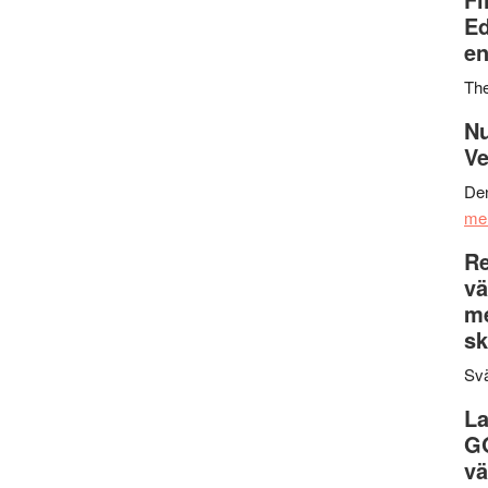
Ed
en
Th
Nu
Ve
Den
me
Re
vä
m
sk
Svä
La
G
vä