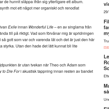
 de hunnit släppa ifrån sig ytterligare ett album.
vi
ynth mot ett något mer organiskt och renodlat
29
Fi
fa
kivan
Exile
innan
Wonderful Life –
en av singlarna från
my
tända till på riktigt. Vad som förvånar mig är spridningen
i så gott som var och varenda låt och det är just den här
Tru
a styrka. Utan den hade det lätt kunnat bli lite
me
Le
Ro
öjdpunkten är utan tvekan när Theo och Adam som
Sc
 to Die For
i akustisk tappning innan resten av bandet
Eft
Ma
så
Un
Fi