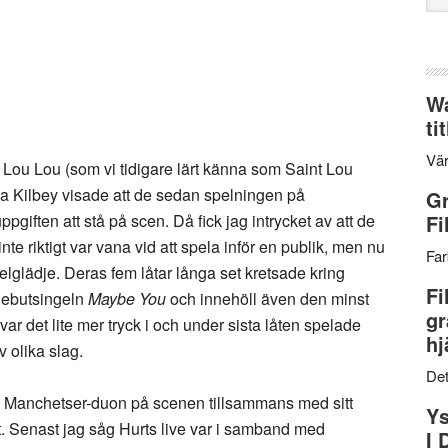
web
Wa
ti
Vär
Lou Lou (som vi tidigare lärt känna som Saint Lou
da Kilbey visade att de sedan spelningen på
Gr
ppgiften att stå på scen. Då fick jag intrycket av att de
Fi
nte riktigt var vana vid att spela inför en publik, men nu
Far
lglädje. Deras fem låtar långa set kretsade kring
Fi
debutsingeln
Maybe You
och innehöll även den minst
gr
r var det lite mer tryck i och under sista låten spelade
hj
 olika slag.
Det
da Manchetser-duon på scenen tillsammans med sitt
Ys
t. Senast jag såg Hurts live var i samband med
I 