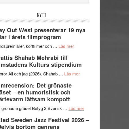
bplatsen
NYTT
y Out West presenterar 19 nya
tlar i årets filmprogram
om
ldspremiärer, kortfilmer och …
Läs mer
Way
attis Shahab Mehrabi till
Out
lmstadens Kulturs stipendium
West
presenterar
om
bror Ali och jag (2026). Shahab …
Läs mer
19
Grattis
lmrecension: Det grönaste
nya
Shahab
äset – en humoristisk och
titlar
Mehrabi
ärtevarm lättsam kompott
i
till
årets
Filmstadens
om
 grönaste gräset Betyg 3 Svensk …
Läs mer
filmprogram
Kulturs
Filmrecension:
tad Sweden Jazz Festival 2026 –
stipendium
Det
Delvis bortom genrens
grönaste