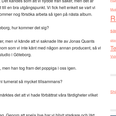
. Det kändes som att vi flydde från saker, men det är
 till en bra utgångspunkt. Vi fick helt enkelt se vart vi
Mus
ommer nog försöka arbeta så igen på nästa album.
R
teborg, hur kommer det sig?
sa
r, men vi kände att vi saknade lite av Jonas Quants
skiv
Te
onom som vi inte känt med någon annan producent, så vi
tudio i Göteborg.
Vid
 men han tog fram det poppiga i oss igen.
t ni turnerat så mycket tillsammans?
Shi
rktes det att vi hade förbättrat våra färdigheter vilket
g. Genom att spela live har vi blivit starkare och lärt