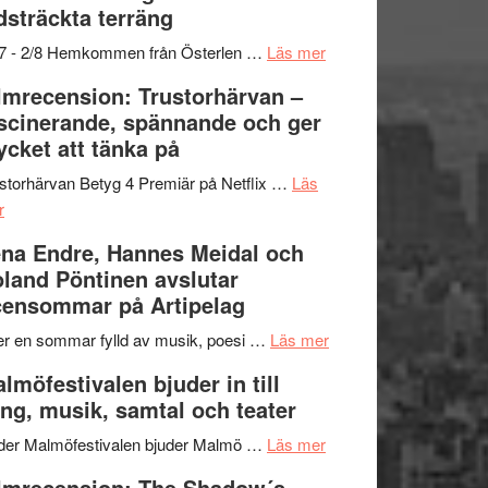
dsträckta terräng
gräset
–
om
/7 - 2/8 Hemkommen från Österlen …
Läs mer
en
Ystad
lmrecension: Trustorhärvan –
humoristisk
Sweden
scinerande, spännande och ger
och
Jazz
cket att tänka på
hjärtevarm
Festival
lättsam
2026
storhärvan Betyg 4 Premiär på Netflix …
Läs
om
kompott
–
r
Filmrecension:
I
na Endre, Hannes Meidal och
Trustorhärvan
Delvis
land Pöntinen avslutar
–
bortom
ensommar på Artipelag
fascinerande,
genrens
spännande
vidsträckta
om
er en sommar fylld av musik, poesi …
Läs mer
och
terräng
Lena
lmöfestivalen bjuder in till
ger
Endre,
ng, musik, samtal och teater
mycket
Hannes
att
om
Meidal
der Malmöfestivalen bjuder Malmö …
Läs mer
tänka
Malmöfestivalen
och
lmrecension: The Shadow´s