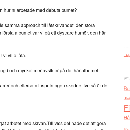
ån hur ni arbetade med debutalbumet?
de samma approach till låtskrivandet, den stora
 första albumet var vi på ett dystrare humör, den här
Top
vi ville låta.
tyngd och mycket mer avsikter på det här albumet.
tarrer och eftersom inspelningen skedde live så är det
Bo
Dok
F
Hå
at arbetet med skivan.Till viss del hade det att göra
Kul