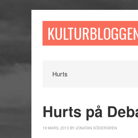
Hoppa
Hoppa
Hoppa
till
till
till
huvudinnehåll
det
sidfot
KULTURBLOGGE
primära
sidofältet
Hurts
Hurts på Deb
19 MARS, 2013
BY
JONATAN SÖDERGREN