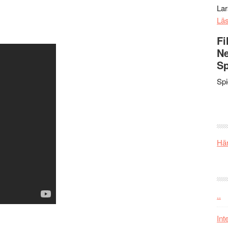
La
Lä
Fi
Ne
Sp
Sp
Här
..
Int