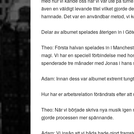
med hur vi kände oss när vi var ute på turné
även en väldigt levande titel vilket gjorde det
hamnade. Det var en användbar metod, vi k
Delar av albumet spelades återigen in i Gö
Theo: Första halvan spelades in i Mancheste
magi. Vi har en speciell förbindelse med h
spenderade tre månader med Jonas i hans s
Adam: Innan dess var albumet extremt tungt,
Hur har er arbetsrelation förändrats efter at
Theo: När vi började skriva nya musik igen mä
gjorde processen mer spännande.
Adam: Vi insåg att vi båda hade gjort framste