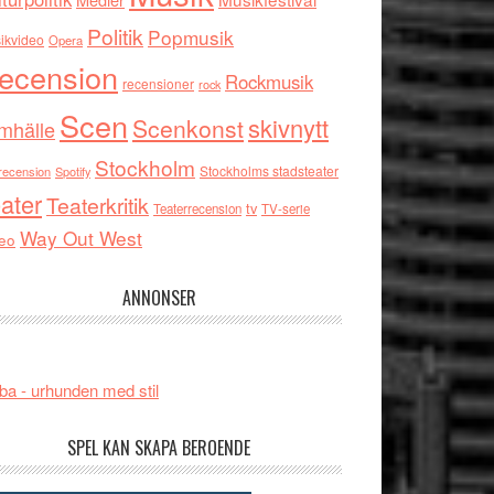
Politik
Popmusik
ikvideo
Opera
ecension
Rockmusik
recensioner
rock
Scen
skivnytt
Scenkonst
mhälle
Stockholm
Stockholms stadsteater
recension
Spotify
ater
Teaterkritik
tv
Teaterrecension
TV-serie
Way Out West
eo
ANNONSER
ba - urhunden med stil
SPEL KAN SKAPA BEROENDE