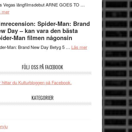
Mauri?
Svärtan
rs Vegas långfilmsdebut ARNE GOES TO …
om
–
s mer
Lars
välgjort
lmrecension: Spider-Man: Brand
Vegas
om
w Day – kan vara den bästa
långfilmsdebut
människans
ider-Man filmen någonsin
ARNE
mörker
GOES
om
med
ider-Man: Brand New Day Betyg 5 …
Läs mer
TO
Filmrecension:
imponerande
SPACE
Spider-
unga
FÖLJ OSS PÅ FACEBOOK
får
Man:
skådespelare
världspremiär
Brand
i
New
 hittar du Kulturbloggen på Facebook.
Toronto
Day
–
KATEGORIER
kan
vara
den
bästa
ervju
Spider-