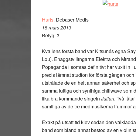
Hurts
, Debaser Medis
18 mars 2013
Betyg: 3
Kvällens första band var Kitsunés egna Say 
Lou). Enäggstvillingarna Elektra och Miran
Popaganda i somras definitivt har vuxit in i u
precis lämnat studion för första gången och i
utstrålade de en helt annan säkerhet och spe
samma luftiga och synthiga chillwave som 
lika bra kommande singeln
Julian
. Två låta
samtliga av de tre medmusikerna trummor av
Exakt på utsatt tid klev sedan den välkläd
band som bland annat bestod av en violinis