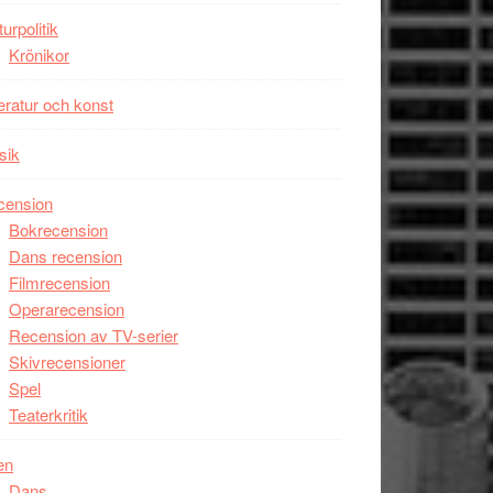
Man
turpolitik
filmen
Krönikor
någonsin
teratur och konst
sik
cension
Bokrecension
Dans recension
Filmrecension
Operarecension
Recension av TV-serier
Skivrecensioner
Spel
Teaterkritik
en
Dans