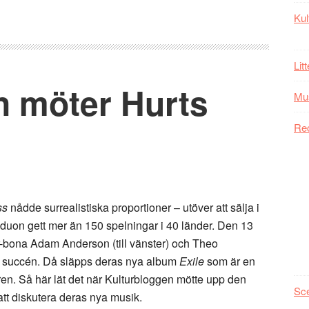
Kul
Lit
n möter Hurts
Mu
Re
ss
nådde surrealistiska proportioner – utöver att sälja i
 duon gett mer än 150 spelningar i 40 länder. Den 13
r-bona Adam Anderson (till vänster) och Theo
upp succén. Då släpps deras nya album
Exile
som är en
ren. Så här lät det när Kulturbloggen mötte upp den
Sc
att diskutera deras nya musik.