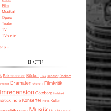
Film
Musikal
Opera
Teater
TV
TV-serier
pnytt
ETIKETTER
k
Böcker
Bokrecension
Deckare
Debaser
Dans
Dramaten
Filmkritik
umentär
ekonomi
ilmrecension
Göteborg
Hultsfred
indie
Konserter
rdrock
Kultur
Konst
Musik
turpolitik
Musikfestival
Medier