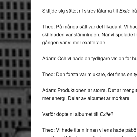
Skiljde sig sättet ni skrev låtarna till
Exile
fr
Theo: På många sätt var det likadant. Vi ha
skillnaden var stämningen. När vi spelade in
gången var vi mer exalterade.
Adam: Och vi hade en tydligare vision för hur 
Theo: Den första var mjukare, det finns en 
Adam: Produktionen är större. Det är mer gi
mer energi. Delar av albumet är mörkare.
Varför döpte ni albumet till
Exile
?
Theo: Vi hade titeln innan vi ens hade påbörj