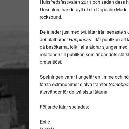
Hultsfredsfestivalen 2011 och sedan dess har
Dessutom har de bytt ut sin Depeche Mode-s
rocksound.
De inleder just med två låtar från senaste s
debutalbumet
Happiness
– får publiken att 
på besökarna, folk i alla åldrar sjunger med 
relationen till publiken som är bandets störst
pretentiöst.
Spelningen varar i ungefär en timme och h
första extranummer själva framför
Somebody
återvänder för de två sista låtarna.
Följande låtar spelades:
Exile