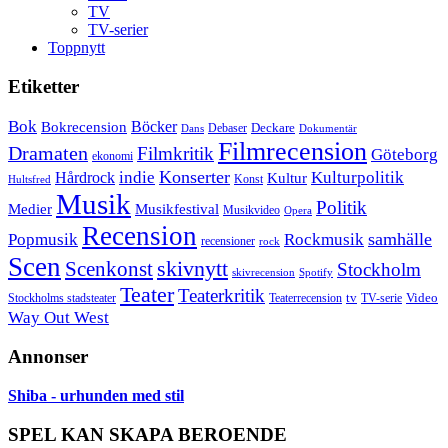
TV
TV-serier
Toppnytt
Etiketter
Bok
Bokrecension
Böcker
Deckare
Debaser
Dokumentär
Dans
Filmrecension
Dramaten
Filmkritik
Göteborg
ekonomi
Konserter
Hårdrock
indie
Kulturpolitik
Kultur
Konst
Hultsfred
Musik
Politik
Musikfestival
Medier
Musikvideo
Opera
Recension
samhälle
Popmusik
Rockmusik
recensioner
rock
Scen
skivnytt
Scenkonst
Stockholm
skivrecension
Spotify
Teater
Teaterkritik
Video
Stockholms stadsteater
tv
Teaterrecension
TV-serie
Way Out West
Annonser
Shiba - urhunden med stil
SPEL KAN SKAPA BEROENDE