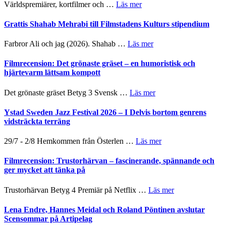
The
om
Världspremiärer, kortfilmer och …
Läs mer
och
X-
Way
samarbeten
Files:
Out
Grattis Shahab Mehrabi till Filmstadens Kulturs stipendium
I
West
Want
presenterar
om
Farbror Ali och jag (2026). Shahab …
Läs mer
to
19
Grattis
Believe
nya
Shahab
Filmrecension: Det grönaste gräset – en humoristisk och
–
titlar
Mehrabi
hjärtevarm lättsam kompott
Vrach
i
till
Frankenshtey
årets
Filmstadens
–
om
Det grönaste gräset Betyg 3 Svensk …
Läs mer
filmprogram
Kulturs
med
Filmrecension:
stipendium
Fox
Det
Ystad Sweden Jazz Festival 2026 – I Delvis bortom genrens
Mulder
grönaste
vidsträckta terräng
och
gräset
Dana
–
om
29/7 - 2/8 Hemkommen från Österlen …
Läs mer
Scully
en
Ystad
humoristisk
Sweden
Filmrecension: Trustorhärvan – fascinerande, spännande och
och
Jazz
ger mycket att tänka på
hjärtevarm
Festival
lättsam
2026
om
Trustorhärvan Betyg 4 Premiär på Netflix …
Läs mer
kompott
–
Filmrecension:
I
Trustorhärvan
Lena Endre, Hannes Meidal och Roland Pöntinen avslutar
Delvis
–
Scensommar på Artipelag
bortom
fascinerande,