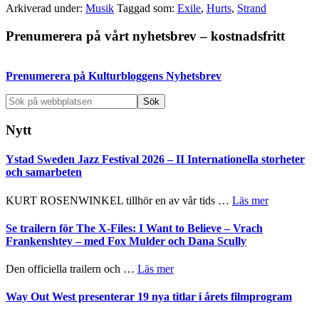
Arkiverad under:
Musik
Taggad som:
Exile
,
Hurts
,
Strand
Primärt
Prenumerera på vårt nyhetsbrev – kostnadsfritt
sidofält
Prenumerera på Kulturbloggens Nyhetsbrev
Sök
på
webbplatsen
Nytt
Ystad Sweden Jazz Festival 2026 – II Internationella storheter
och samarbeten
om
KURT ROSENWINKEL tillhör en av vår tids …
Läs mer
Ystad
Sweden
Se trailern för The X-Files: I Want to Believe – Vrach
Jazz
Frankenshtey – med Fox Mulder och Dana Scully
Festival
2026
om
Den officiella trailern och …
Läs mer
–
Se
II
trailern
Way Out West presenterar 19 nya titlar i årets filmprogram
Internatione
för
storheter