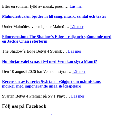
genrens
spännande
om
Efter en sommar fylld av musik, poesi …
Läs mer
vidsträckta
och
Lena
terräng
ger
Endre,
Malmöfestivalen bjuder in till sång, musik, samtal och teater
mycket
Hannes
att
Meidal
om
Under Malmöfestivalen bjuder Malmö …
Läs mer
tänka
och
Malmöfestivalen
på
Roland
bjuder
Filmrecension: The Shadow´s Edge – rolig och spännande med
Pöntinen
in
en Jackie Chan i storform
avslutar
till
Scensommar
sång,
om
The Shadow´s Edge Betyg 4 Svensk …
Läs mer
på
musik,
Filmrecension:
Artipelag
samtal
The
Nu börjar valet synas i tv4 med Vem kan styra Mauri?
och
Shadow
teater
´s
om
Den 10 augusti 2026 har Vem kan styra …
Läs mer
Edge
Nu
–
börjar
Recension av tv-serie: Svärtan – välgjort om människans
rolig
valet
mörker med imponerande unga skådespelare
och
synas
spännande
i
om
Svärtan Betyg 4 Premiär på SVT Play: …
Läs mer
med
tv4
Recension
en
med
av
Följ oss på Facebook
Jackie
Vem
tv-
Chan
kan
serie: