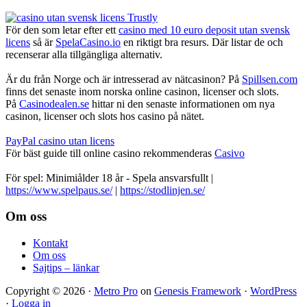
För den som letar efter ett
casino med 10 euro deposit utan svensk
licens
så är
SpelaCasino.io
en riktigt bra resurs. Där listar de och
recenserar alla tillgängliga alternativ.
Är du från Norge och är intresserad av nätcasinon? På
Spillsen.com
finns det senaste inom norska online casinon, licenser och slots.
På
Casinodealen.se
hittar ni den senaste informationen om nya
casinon, licenser och slots hos casino på nätet.
PayPal casino utan licens
För bäst guide till online casino rekommenderas
Casivo
För spel: Minimiålder 18 år - Spela ansvarsfullt |
https://www.spelpaus.se/
|
https://stodlinjen.se/
Footer
Om oss
Kontakt
Om oss
Sajtips – länkar
Copyright © 2026 ·
Metro Pro
on
Genesis Framework
·
WordPress
·
Logga in