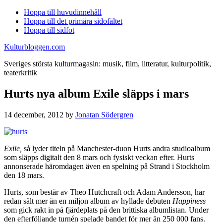
Hoppa till huvudinnehåll
Hoppa till det primära sidofältet
Hoppa till sidfot
Kulturbloggen.com
Sveriges största kulturmagasin: musik, film, litteratur, kulturpolitik,
teaterkritik
Hurts nya album Exile släpps i mars
14 december, 2012
by
Jonatan Södergren
Exile,
så lyder titeln på Manchester-duon Hurts andra studioalbum
som släpps digitalt den 8 mars och fysiskt veckan efter. Hurts
annonserade häromdagen även en spelning på Strand i Stockholm
den 18 mars.
Hurts, som består av Theo Hutchcraft och Adam Andersson, har
redan sålt mer än en miljon album av hyllade debuten
Happiness
som gick rakt in på fjärdeplats på den brittiska albumlistan. Under
den efterföljande turnén spelade bandet för mer än 250 000 fans.