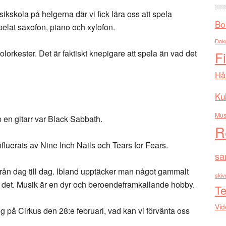
ikskola på helgerna där vi fick lära oss att spela
Bo
spelat saxofon, piano och xylofon.
Dok
lorkester. Det är faktiskt knepigare att spela än vad det
F
Hå
Kul
Mus
p en gitarr var Black Sabbath.
R
influerats av Nine Inch Nails och Tears for Fears.
sa
rån dag till dag. Ibland upptäcker man något gammalt
skiv
v det. Musik är en dyr och beroendeframkallande hobby.
Te
Vid
ng på Cirkus den 28:e februari, vad kan vi förvänta oss