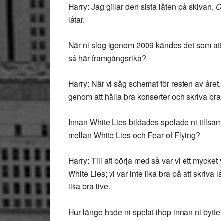
Harry: Jag gillar den sista låten på skivan,
C
låtar.
När ni slog igenom 2009 kändes det som att n
så här framgångsrika?
Harry: När vi såg schemat för resten av året.
genom att hålla bra konserter och skriva bra 
Innan White Lies bildades spelade ni tills
mellan White Lies och Fear of Flying?
Harry: Till att börja med så var vi ett myck
White Lies; vi var inte lika bra på att skriva l
lika bra live.
Hur länge hade ni spelat ihop innan ni bytte