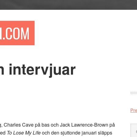
N.COM
 intervjuar
Pr
si
Pre
ng, Charles Cave på bas och Jack Lawrence-Brown på
Sö
med
To Lose My Life
och den sjuttonde januari släpps
på