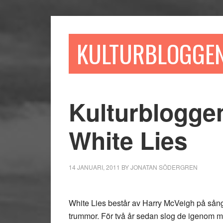
Hoppa
Hoppa
Hoppa
till
till
till
huvudinnehåll
det
sidfot
KULTURBLOGGE
primära
sidofältet
Kulturbloggen
White Lies
14 JANUARI, 2011
BY
JONATAN SÖDERGREN
White Lies består av Harry McVeigh på så
trummor. För två år sedan slog de igenom 