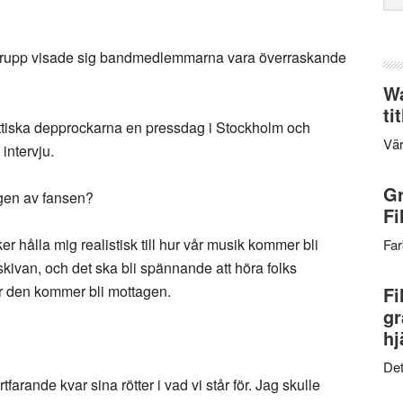
web
er grupp visade sig bandmedlemmarna vara överraskande
Wa
ti
ittiska depprockarna en pressdag i Stockholm och
Vär
intervju.
Gr
agen av fansen?
Fi
er hålla mig realistisk till hur vår musik kommer bli
Far
kivan, och det ska bli spännande att höra folks
hur den kommer bli mottagen.
Fi
gr
hj
Det
arande kvar sina rötter i vad vi står för. Jag skulle