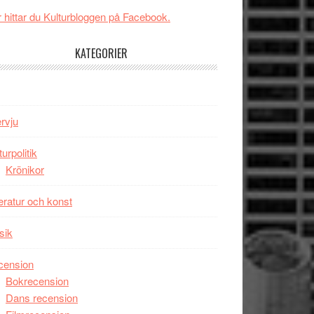
New
Toronto
 hittar du Kulturbloggen på Facebook.
Day
–
KATEGORIER
kan
vara
den
bästa
ervju
Spider-
Man
turpolitik
filmen
Krönikor
någonsin
teratur och konst
sik
cension
Bokrecension
Dans recension