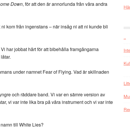
ome Down
, för att den är annorlunda från våra andra
Här
i kom från ingenstans – när insåg ni att ni kunde bli
..
 Vi har jobbat hårt för att bibehålla framgångarna
Int
låtar.
Kul
ammans under namnet Fear of Flying. Vad är skillnaden
Lit
et yngre och räddare band. Vi var en sämre version av
Mu
åtar, vi var inte lika bra på våra instrument och vi var inte
Re
 namn till White Lies?