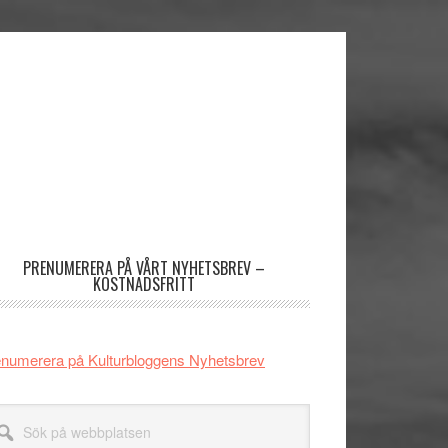
imärt
dofält
PRENUMERERA PÅ VÅRT NYHETSBREV –
KOSTNADSFRITT
numerera på Kulturbloggens Nyhetsbrev
k