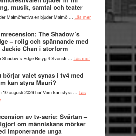
Hannes
ng, musik, samtal och teater
att
Meidal
tänka
om
der Malmöfestivalen bjuder Malmö …
Läs mer
och
på
Malmöfestivalen
Roland
bjuder
lmrecension: The Shadow´s
Pöntinen
in
ge – rolig och spännande med
avslutar
till
 Jackie Chan i storform
Scensommar
sång,
på
om
e Shadow´s Edge Betyg 4 Svensk …
Läs mer
musik,
Artipelag
Filmrecension:
samtal
The
 börjar valet synas i tv4 med
och
Shadow
m kan styra Mauri?
teater
´s
 10 augusti 2026 har Vem kan styra …
Läs
Edge
om
r
–
Nu
rolig
börjar
cension av tv-serie: Svärtan –
och
valet
lgjort om människans mörker
spännande
synas
ed imponerande unga
med
i