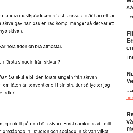
så
gt som andra musikproducenter och dessutom är han ett fan
Un
ta skiva gav han oss en rad komplimanger så det var ett
 nya skivan.
Fi
Ed
var hela tiden en bra atmosfär.
en
Th
n första singeln från skivan?
Nu
Than Us
skulle bli den första singeln från skivan
Ve
om låten är konventionell i sin struktur så tycker jag
Den
elodier.
me
Re
vä
s, speciellt på den här skivan. Först samlades vi i mitt
m
vt omgående in i studion och spelade in skivan vilket