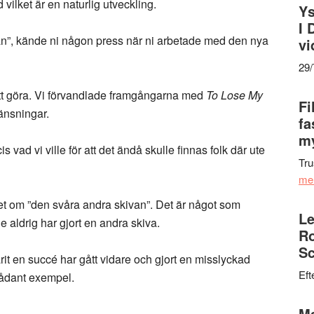
 vilket är en naturlig utveckling.
Ys
I 
n”, kände ni någon press när ni arbetade med den nya
vi
29
 att göra. Vi förvandlade framgångarna med
To Lose My
Fi
ränsningar.
fa
my
 vad vi ville för att det ändå skulle finnas folk där ute
Tru
me
et om ”den svåra andra skivan”. Det är något som
Le
de aldrig har gjort en andra skiva.
Ro
Sc
it en succé har gått vidare och gjort en misslyckad
Eft
 sådant exempel.
Ma