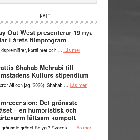
bplatsen
NYTT
y Out West presenterar 19 nya
tlar i årets filmprogram
om
ldspremiärer, kortfilmer och …
Läs mer
Way
Out
attis Shahab Mehrabi till
West
lmstadens Kulturs stipendium
presenterar
om
bror Ali och jag (2026). Shahab …
Läs mer
19
Grattis
nya
Shahab
lmrecension: Det grönaste
titlar
Mehrabi
äset – en humoristisk och
i
till
ärtevarm lättsam kompott
årets
Filmstadens
filmprogram
om
 grönaste gräset Betyg 3 Svensk …
Läs mer
Kulturs
Filmrecension:
stipendium