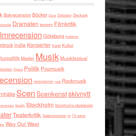
k
Böcker
Bokrecension
Deckare
Debaser
Dans
Dramaten
Filmkritik
umentär
ekonomi
ilmrecension
Göteborg
Hultsfred
indie
Konserter
rdrock
Kultur
Konst
Musik
turpolitik
Musikfestival
Medier
Politik
Popmusik
ikvideo
Opera
ecension
Rockmusik
recensioner
rock
Scen
skivnytt
Scenkonst
mhälle
Stockholm
Stockholms stadsteater
recension
Spotify
ater
Teaterkritik
tv
Teaterrecension
TV-serie
Way Out West
eo