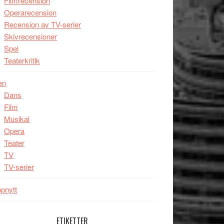
Filmrecension
Operarecension
Recension av TV-serier
Skivrecensioner
Spel
Teaterkritik
en
Dans
Film
Musikal
Opera
Teater
TV
TV-serier
pnytt
ETIKETTER