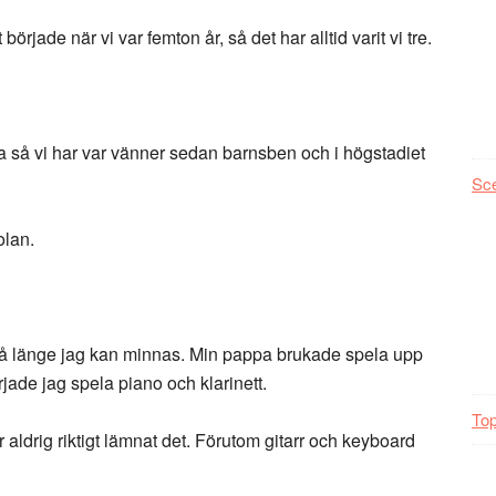
rjade när vi var femton år, så det har alltid varit vi tre.
a så vi har var vänner sedan barnsben och i högstadiet
Sc
olan.
k så länge jag kan minnas. Min pappa brukade spela upp
rjade jag spela piano och klarinett.
Top
 aldrig riktigt lämnat det. Förutom gitarr och keyboard