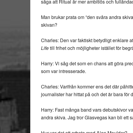
säga att Ritual är mer ambitiös och fulländad
Man brukar prata om ”den svåra andra skiva
skivan?
Charles: Den var faktiskt betydligt enklare
Life
till frihet och möjligheter istället för beg
Harry: Vi såg det som en chans att göra precis
som var intresserade.
Charles: Varifrån kommer ens det där påhitt
journalister har hittat på och det är bara för 
Harry: Fast många band vars debutskivor var
andra skiva. Jag tror Glasvegas kan bli ett
Hur var det att arbeta med Alan Moulder?