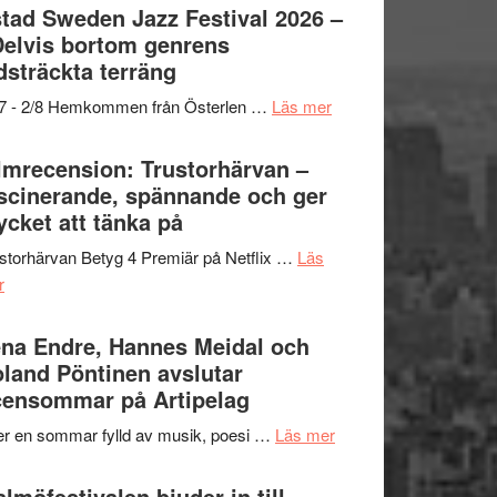
Det
tad Sweden Jazz Festival 2026 –
grönaste
Delvis bortom genrens
gräset
dsträckta terräng
–
om
/7 - 2/8 Hemkommen från Österlen …
Läs mer
en
Ystad
humoristisk
Sweden
lmrecension: Trustorhärvan –
och
Jazz
scinerande, spännande och ger
hjärtevarm
Festival
cket att tänka på
lättsam
2026
kompott
storhärvan Betyg 4 Premiär på Netflix …
Läs
–
om
r
I
Filmrecension:
Delvis
Trustorhärvan
na Endre, Hannes Meidal och
bortom
–
land Pöntinen avslutar
genrens
fascinerande,
ensommar på Artipelag
vidsträckta
spännande
terräng
om
er en sommar fylld av musik, poesi …
Läs mer
och
Lena
ger
Endre,
lmöfestivalen bjuder in till
mycket