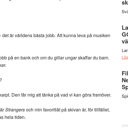
sk
Svä
La
G
n – det är världens bästa jobb. Att kunna leva på musiken
vä
La
Lä
jobb på en bank och om du gillar ungar skaffar du barn.
ker.
Fi
Ne
n?
Sp
skarpt. Den får mig att tänka på vad vi kan göra framöver.
Sp
 är
Strangers
och min favoritlåt på skivan är, för tillfället,
as hela tiden.