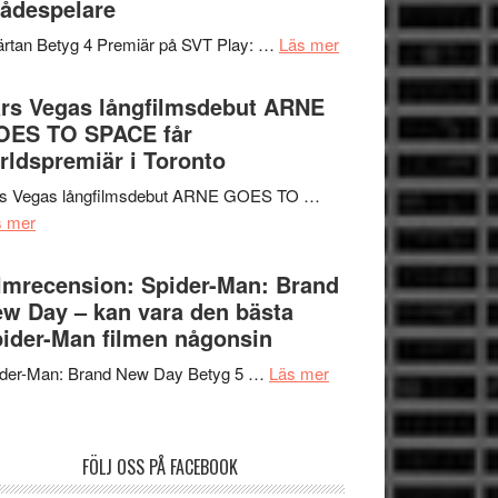
ådespelare
en
tv4
Jackie
om
rtan Betyg 4 Premiär på SVT Play: …
Läs mer
med
Chan
Recension
Vem
i
av
rs Vegas långfilmsdebut ARNE
kan
storform
tv-
OES TO SPACE får
styra
serie:
rldspremiär i Toronto
Mauri?
Svärtan
rs Vegas långfilmsdebut ARNE GOES TO …
–
om
s mer
välgjort
Lars
om
Vegas
lmrecension: Spider-Man: Brand
människans
långfilmsdebut
w Day – kan vara den bästa
mörker
ARNE
ider-Man filmen någonsin
med
GOES
imponerande
om
ider-Man: Brand New Day Betyg 5 …
Läs mer
TO
unga
Filmrecension:
SPACE
skådespelare
Spider-
får
Man:
världspremiär
FÖLJ OSS PÅ FACEBOOK
Brand
i