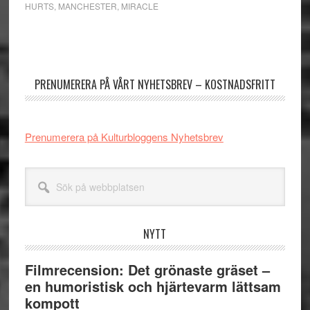
HURTS
,
MANCHESTER
,
MIRACLE
Primärt
sidofält
PRENUMERERA PÅ VÅRT NYHETSBREV – KOSTNADSFRITT
Prenumerera på Kulturbloggens Nyhetsbrev
Sök
på
webbplatsen
NYTT
Filmrecension: Det grönaste gräset –
en humoristisk och hjärtevarm lättsam
kompott