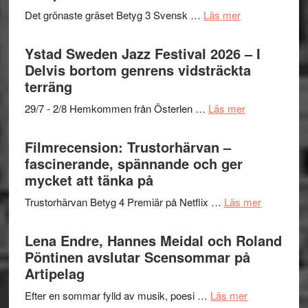
om
Det grönaste gräset Betyg 3 Svensk …
Läs mer
Filmrecension:
Det
Ystad Sweden Jazz Festival 2026 – I
grönaste
Delvis bortom genrens vidsträckta
gräset
terräng
–
om
29/7 - 2/8 Hemkommen från Österlen …
Läs mer
en
Ystad
humoristisk
Sweden
Filmrecension: Trustorhärvan –
och
Jazz
fascinerande, spännande och ger
hjärtevarm
Festival
mycket att tänka på
lättsam
2026
kompott
om
Trustorhärvan Betyg 4 Premiär på Netflix …
Läs mer
–
Filmrecens
I
Trustorhä
Lena Endre, Hannes Meidal och Roland
Delvis
–
Pöntinen avslutar Scensommar på
bortom
fascineran
Artipelag
genrens
spännand
vidsträckta
om
Efter en sommar fylld av musik, poesi …
Läs mer
och
terräng