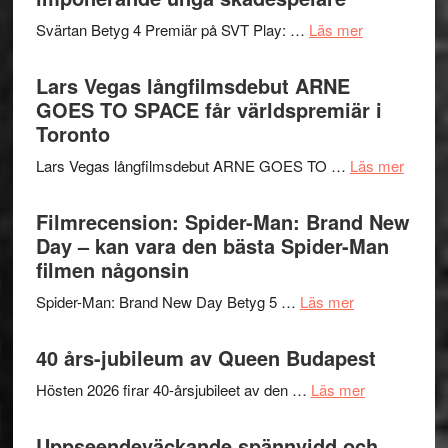
i
med
om
Svärtan Betyg 4 Premiär på SVT Play: …
Läs mer
tv4
en
Recension
med
Jackie
av
Lars Vegas långfilmsdebut ARNE
Vem
Chan
tv-
GOES TO SPACE får världspremiär i
kan
i
serie:
Toronto
styra
storform
Svärtan
Mauri?
om
Lars Vegas långfilmsdebut ARNE GOES TO …
Läs mer
–
Lars
välgjort
Vegas
Filmrecension: Spider-Man: Brand New
om
långfi
Day – kan vara den bästa Spider-Man
människans
ARNE
filmen någonsin
mörker
GOES
med
om
Spider-Man: Brand New Day Betyg 5 …
Läs mer
TO
imponerande
Filmrecension
SPAC
unga
Spider-
40 års-jubileum av Queen Budapest
får
skådespelar
Man:
världs
om
Hösten 2026 firar 40-årsjubileet av den …
Läs mer
Brand
i
40
New
Toront
års-
Uppseendeväckande spännvidd och
Day