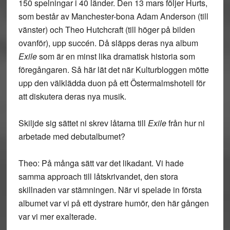
150 spelningar i 40 länder. Den 13 mars följer Hurts,
som består av Manchester-bona Adam Anderson (till
vänster) och Theo Hutchcraft (till höger på bilden
ovanför), upp succén. Då släpps deras nya album
Exile
som är en minst lika dramatisk historia som
föregångaren. Så här lät det när Kulturbloggen mötte
upp den välklädda duon på ett Östermalmshotell för
att diskutera deras nya musik.
Skiljde sig sättet ni skrev låtarna till
Exile
från hur ni
arbetade med debutalbumet?
Theo: På många sätt var det likadant. Vi hade
samma approach till låtskrivandet, den stora
skillnaden var stämningen. När vi spelade in första
albumet var vi på ett dystrare humör, den här gången
var vi mer exalterade.