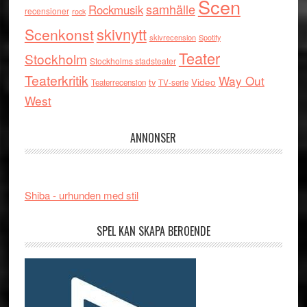
Scen
samhälle
Rockmusik
recensioner
rock
skivnytt
Scenkonst
skivrecension
Spotify
Teater
Stockholm
Stockholms stadsteater
Teaterkritik
Way Out
tv
Video
Teaterrecension
TV-serie
West
ANNONSER
Shiba - urhunden med stil
SPEL KAN SKAPA BEROENDE