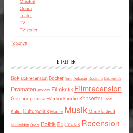
Musikal
Opera
Teater
TV
TV-serier
Toppnytt
ETIKETTER
Bok
Böcker
Bokrecension
Deckare
Debaser
Dokumentär
Dans
Filmrecension
Dramaten
Filmkritik
ekonomi
indie
Konserter
Göteborg
Hårdrock
Konst
Hultsfred
Musik
Kulturpolitik
Musikfestival
Kultur
Medier
Recension
Politik
Popmusik
Musikvideo
Opera