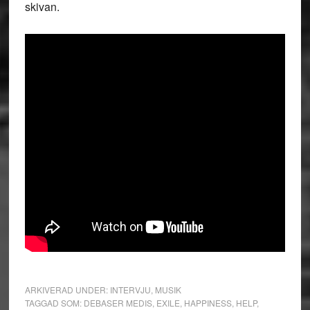
skivan.
ARKIVERAD UNDER:
INTERVJU
,
MUSIK
TAGGAD SOM:
DEBASER MEDIS
,
EXILE
,
HAPPINESS
,
HELP
,