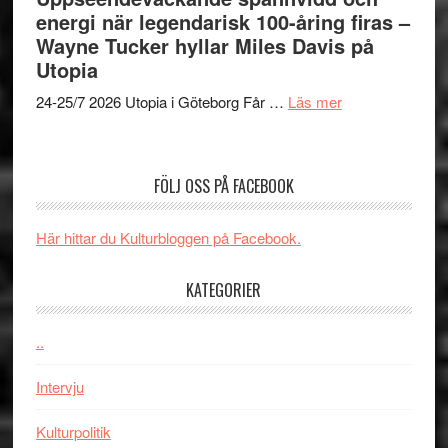
jubileum
energi när legendarisk 100-åring firas –
–
av
Wayne Tucker hyllar Miles Davis på
kan
Queen
Utopia
vara
Budapest
den
om
24-25/7 2026 Utopia i Göteborg Får …
Läs mer
bästa
Uppseendeväck
Spider-
spännvidd
Man
och
FÖLJ OSS PÅ FACEBOOK
filmen
energi
någonsin
när
Här hittar du Kulturbloggen på Facebook.
legendarisk
100-
KATEGORIER
åring
firas
–
..
Wayne
Intervju
Tucker
hyllar
Kulturpolitik
Miles