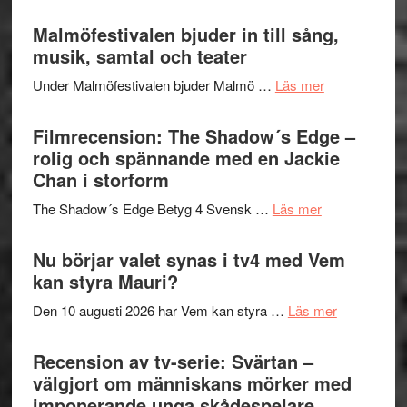
Lena
ger
Endre,
Malmöfestivalen bjuder in till sång,
mycket
Hannes
musik, samtal och teater
att
Meidal
tänka
om
Under Malmöfestivalen bjuder Malmö …
Läs mer
och
på
Malmöfestiva
Roland
bjuder
Filmrecension: The Shadow´s Edge –
Pöntinen
in
rolig och spännande med en Jackie
avslutar
till
Chan i storform
Scensommar
sång,
på
om
The Shadow´s Edge Betyg 4 Svensk …
Läs mer
musik,
Artipelag
Filmrecension
samtal
The
Nu börjar valet synas i tv4 med Vem
och
Shadow
kan styra Mauri?
teater
´s
om
Den 10 augusti 2026 har Vem kan styra …
Läs mer
Edge
Nu
–
börjar
Recension av tv-serie: Svärtan –
rolig
valet
välgjort om människans mörker med
och
synas
imponerande unga skådespelare
spännande