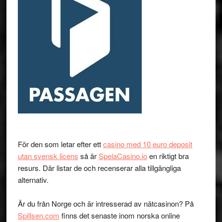
För den som letar efter ett
casino med 10 euro deposit
utan svensk licens
så är
SpelaCasino.io
en riktigt bra
resurs. Där listar de och recenserar alla tillgängliga
alternativ.
Är du från Norge och är intresserad av nätcasinon? På
Spillsen.com
finns det senaste inom norska online