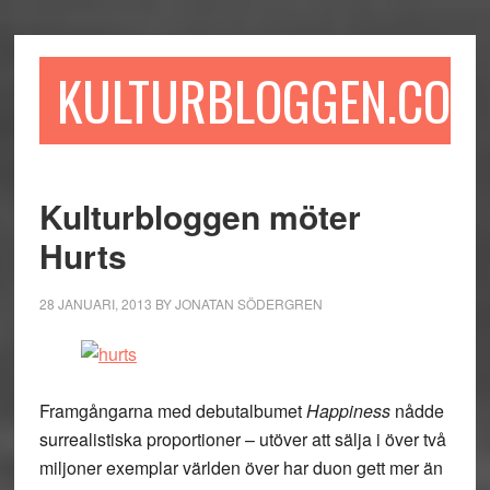
Hoppa
Hoppa
Hoppa
till
till
till
huvudinnehåll
det
sidfot
KULTURBLOGGEN.COM
primära
sidofältet
Kulturbloggen möter
Hurts
28 JANUARI, 2013
BY
JONATAN SÖDERGREN
Framgångarna med debutalbumet
Happiness
nådde
surrealistiska proportioner – utöver att sälja i över två
miljoner exemplar världen över har duon gett mer än