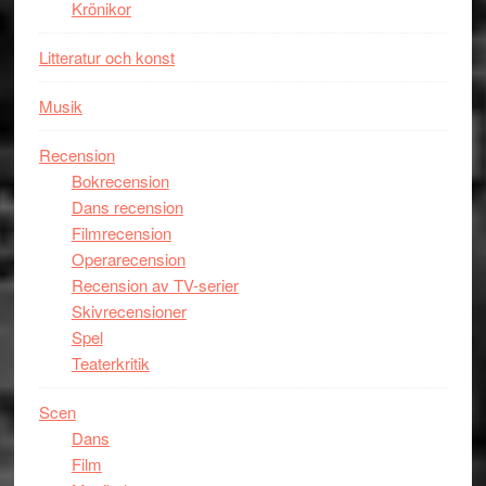
Krönikor
Davis
på
Litteratur och konst
Utopia
Musik
Recension
Bokrecension
Dans recension
Filmrecension
Operarecension
Recension av TV-serier
Skivrecensioner
Spel
Teaterkritik
Scen
Dans
Film