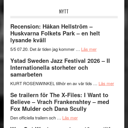
webbplatsen
NYTT
Recension: Håkan Hellström –
Huskvarna Folkets Park – en helt
lysande kväll
om
5/5 07.20. Det är tiden jag kommer …
Läs mer
Recension:
Ystad Sweden Jazz Festival 2026 – II
Håkan
Internationella storheter och
Hellström
samarbeten
–
Huskvarna
om
KURT ROSENWINKEL tillhör en av vår tids …
Läs mer
Folkets
Ystad
Se trailern för The X-Files: I Want to
Park
Swede
Believe – Vrach Frankenshtey – med
–
Jazz
Fox Mulder och Dana Scully
en
Festiva
om
helt
2026
Den officiella trailern och …
Läs mer
Se
lysande
–