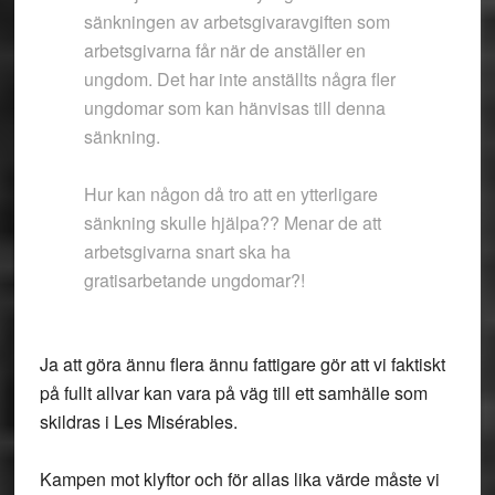
sänkningen av arbetsgivaravgiften som
arbetsgivarna får när de anställer en
ungdom. Det har inte anställts några fler
ungdomar som kan hänvisas till denna
sänkning.
Hur kan någon då tro att en ytterligare
sänkning skulle hjälpa?? Menar de att
arbetsgivarna snart ska ha
gratisarbetande ungdomar?!
Ja att göra ännu flera ännu fattigare gör att vi faktiskt
på fullt allvar kan vara på väg till ett samhälle som
skildras i Les Misérables.
Kampen mot klyftor och för allas lika värde måste vi