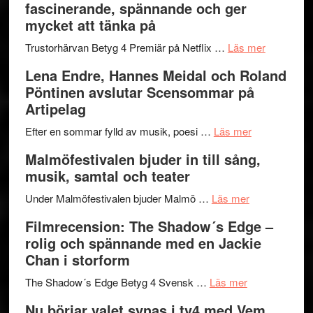
fascinerande, spännande och ger
och
Jazz
mycket att tänka på
hjärtevarm
Festival
lättsam
2026
om
Trustorhärvan Betyg 4 Premiär på Netflix …
Läs mer
kompott
–
Filmrecens
Lena Endre, Hannes Meidal och Roland
I
Trustorhä
Pöntinen avslutar Scensommar på
Delvis
–
Artipelag
bortom
fascineran
genrens
om
spännand
Efter en sommar fylld av musik, poesi …
Läs mer
vidsträckta
Lena
och
Malmöfestivalen bjuder in till sång,
terräng
Endre,
ger
musik, samtal och teater
Hannes
mycket
om
Meidal
att
Under Malmöfestivalen bjuder Malmö …
Läs mer
Malmöfestiva
och
tänka
Filmrecension: The Shadow´s Edge –
bjuder
Roland
på
rolig och spännande med en Jackie
in
Pöntinen
Chan i storform
till
avslutar
om
sång,
Scensommar
The Shadow´s Edge Betyg 4 Svensk …
Läs mer
Filmrecension
musik,
på
Nu börjar valet synas i tv4 med Vem