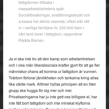
fattigdomen tillbaka i
massarbetslöshetens spår.
Socialförsäkringar, anställningsskydd och
a-kassa har delvis raserats, vilket slår rätt
in i vanliga familjers liv. 220.000 barn i
vårt land lever i fattigdom, rapporterar
Rädda Barnen.
Ja vi ska inte tro att den kamp som arbetarrörelsen
och i viss mån liberalsociala krafter gjort för att ge fler
människor chans att komma ur fattigdom är vunnen.
Tvärtom förlorar jämlikheten och tankarna kring allas
lika värde mark. Alltmer hyllas principen att en liten
grupp ska hugga för sig mer och mer.
Privatiseringarna har ju inte gett oss billigare el, har
inte fått bort fattigdom och inte minskat klyftorna