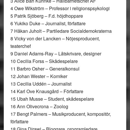
3 Alice Bah Kuhnke – Hållbarhetschef ÅF
4 Owe Wikström – Professor i religionspsykologi
5 Patrik Sjöberg – F.d. höjdhoppare
6 Yukiko Duke – Journalist, författare
7 Håkan Juholt – Partiledare Socialdemokraterna
8 Vicky von der Lancken – Nöjesproducent,
teaterchef
9 Daniel Adams-Ray – Låtskrivare, designer
10 Cecilia Forss – Skådespelare
11 Barbro Osher – Generalkonsul
12 Johan Wester – Komiker
13 Cecilia Uddén – Journalist
14 Karl Ove Knausgård – Författare
15 Ubah Musse – Student, skådespelare
16 Ann Olivecrona – Zoolog
17 Bengt Palmers – Musikproducent, kompositör,
författare
18 Gina Dirawi – Bloggare, programledare