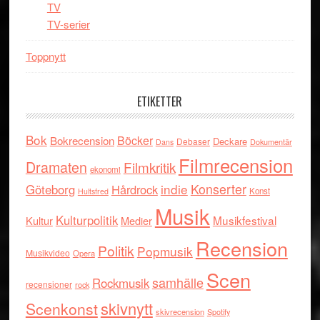
TV
TV-serier
Toppnytt
ETIKETTER
Bok
Böcker
Bokrecension
Deckare
Debaser
Dokumentär
Dans
Filmrecension
Dramaten
Filmkritik
ekonomi
indie
Konserter
Göteborg
Hårdrock
Konst
Hultsfred
Musik
Kulturpolitik
Musikfestival
Kultur
Medier
Recension
Politik
Popmusik
Musikvideo
Opera
Scen
samhälle
Rockmusik
recensioner
rock
skivnytt
Scenkonst
skivrecension
Spotify