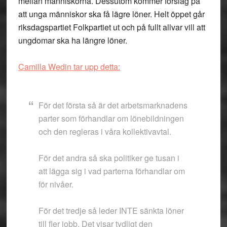
mellan människorna. Dessutom kommer förslag på
att unga människor ska få lägre löner. Helt öppet går
riksdagspartiet Folkpartiet ut och på fullt allvar vill att
ungdomar ska ha längre löner.
Camilla Wedin tar upp detta:
För det första så är det arbetsmarknadens
parter som förhandlar om lönebildningen
och den regleras i våra kollektivavtal.
För det andra så ska politiker ge tusan i
att lägga sig i vad parterna förhandlar om
för nivåer.
För det tredje så leder INTE sänkta löner
till fler jobb. Det visar tydligt den