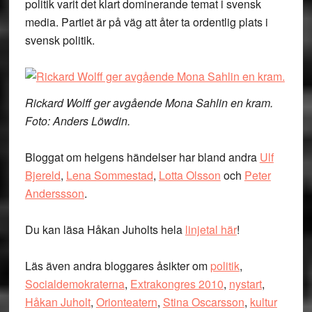
politik varit det klart dominerande temat i svensk
media. Partiet är på väg att åter ta ordentlig plats i
svensk politik.
Rickard Wolff ger avgående Mona Sahlin en kram.
Foto: Anders Löwdin.
Bloggat om helgens händelser har bland andra
Ulf
Bjereld
,
Lena Sommestad
,
Lotta Olsson
och
Peter
Anderssson
.
Du kan läsa Håkan Juholts hela
linjetal här
!
Läs även andra bloggares åsikter om
politik
,
Socialdemokraterna
,
Extrakongres 2010
,
nystart
,
Håkan Juholt
,
Orionteatern
,
Stina Oscarsson
,
kultur