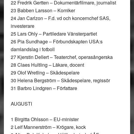
22 Fredrik Gertten – Dokumentärfilmare, journalist
23 Babben Larsson – Komiker
24 Jan Carlzon – F.d. vd och koncernchef SAS,
investerare
25 Lars Ohly – Partiledare Vänsterpartiet
26 Pia Sundhage – Förbundskapten USA:s
damlandslag i fotboll
27 Kjerstin Dellert – Teaterchef, operasångerska
28 Claes Hultling – Läkare, docent
29 Olof Wretling – Skådespelare
30 Helena Bergström – Skådespelare, regissör
31 Barbro Lindgren – Författare
AUGUSTI
1 Birgitta Ohlsson – EU-minister
2 Leif Mannerström – Krögare, kock