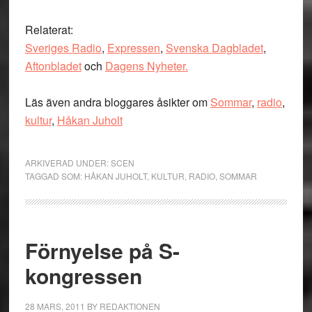
Relaterat:
Sveriges Radio
,
Expressen
,
Svenska Dagbladet
,
Aftonbladet
och
Dagens Nyheter.
Läs även andra bloggares åsikter om
Sommar
,
radio
,
kultur
,
Håkan Juholt
ARKIVERAD UNDER:
SCEN
TAGGAD SOM:
HÅKAN JUHOLT
,
KULTUR
,
RADIO
,
SOMMAR
Förnyelse på S-
kongressen
28 MARS, 2011
BY
REDAKTIONEN