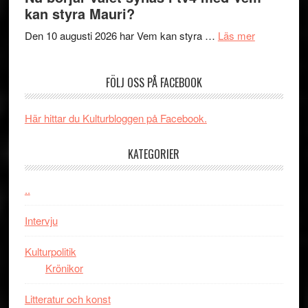
The
samtal
Artipelag
kan styra Mauri?
Shadow
och
´s
teater
om
Den 10 augusti 2026 har Vem kan styra …
Läs mer
Edge
Nu
–
börjar
FÖLJ OSS PÅ FACEBOOK
rolig
valet
och
synas
spännande
i
Här hittar du Kulturbloggen på Facebook.
med
tv4
en
med
KATEGORIER
Jackie
Vem
Chan
kan
..
i
styra
storform
Mauri?
Intervju
Kulturpolitik
Krönikor
Litteratur och konst