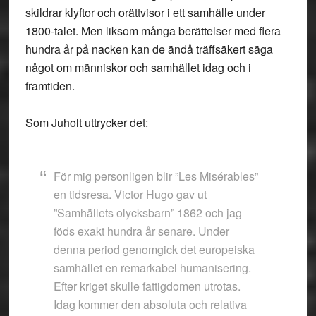
skildrar klyftor och orättvisor i ett samhälle under
1800-talet. Men liksom många berättelser med flera
hundra år på nacken kan de ändå träffsäkert säga
något om människor och samhället idag och i
framtiden.
Som Juholt uttrycker det:
För mig personligen blir ”Les Misérables”
en tidsresa. Victor Hugo gav ut
”Samhällets olycksbarn” 1862 och jag
föds exakt hundra år senare. Under
denna period genomgick det europeiska
samhället en remarkabel humanisering.
Efter kriget skulle fattigdomen utrotas.
Idag kommer den absoluta och relativa