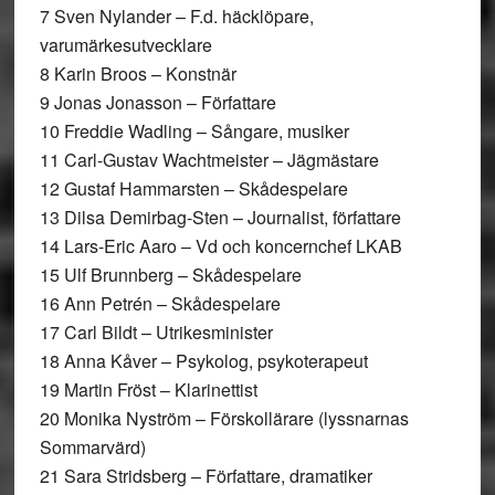
7 Sven Nylander – F.d. häcklöpare,
varumärkesutvecklare
8 Karin Broos – Konstnär
9 Jonas Jonasson – Författare
10 Freddie Wadling – Sångare, musiker
11 Carl-Gustav Wachtmeister – Jägmästare
12 Gustaf Hammarsten – Skådespelare
13 Dilsa Demirbag-Sten – Journalist, författare
14 Lars-Eric Aaro – Vd och koncernchef LKAB
15 Ulf Brunnberg – Skådespelare
16 Ann Petrén – Skådespelare
17 Carl Bildt – Utrikesminister
18 Anna Kåver – Psykolog, psykoterapeut
19 Martin Fröst – Klarinettist
20 Monika Nyström – Förskollärare (lyssnarnas
Sommarvärd)
21 Sara Stridsberg – Författare, dramatiker