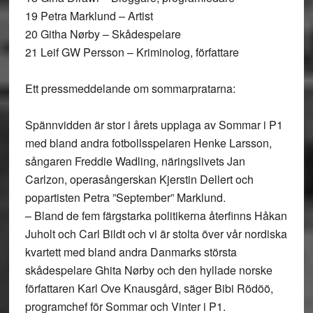
19 Petra Marklund – Artist
20 Githa Nørby – Skådespelare
21 Leif GW Persson – Kriminolog, författare
Ett pressmeddelande om sommarpratarna:
Spännvidden är stor i årets upplaga av Sommar i P1
med bland andra fotbollsspelaren Henke Larsson,
sångaren Freddie Wadling, näringslivets Jan
Carlzon, operasångerskan Kjerstin Dellert och
popartisten Petra ”September” Marklund.
– Bland de fem färgstarka politikerna återfinns Håkan
Juholt och Carl Bildt och vi är stolta över vår nordiska
kvartett med bland andra Danmarks största
skådespelare Ghita Nørby och den hyllade norske
författaren Karl Ove Knausgård, säger Bibi Rödöö,
programchef för Sommar och Vinter i P1.