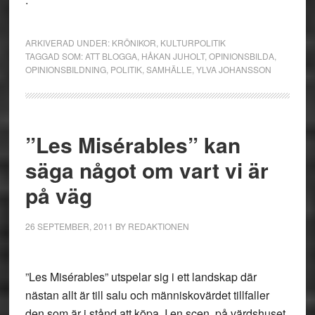
ARKIVERAD UNDER:
KRÖNIKOR
,
KULTURPOLITIK
TAGGAD SOM:
ATT BLOGGA
,
HÅKAN JUHOLT
,
OPINIONSBILDA
,
OPINIONSBILDNING
,
POLITIK
,
SAMHÄLLE
,
YLVA JOHANSSON
”Les Misérables” kan
säga något om vart vi är
på väg
26 SEPTEMBER, 2011
BY
REDAKTIONEN
”Les Misérables” utspelar sig i ett landskap där
nästan allt är till salu och människovärdet tillfaller
den som är i stånd att köpa. I en scen, på värdshuset