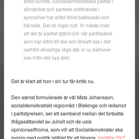
alltid funnits. Socialdemokratiska partiet i
allmänhet och partiets ordförande i
synnerhet har alltid blivit baktalade och
hånade. Det är inget nytt. Vi måste inse
att det är partiet självt och vår partiledare
som har ställt till det och försatt oss i det
oerhört allvarliga läge där vi nu befinner
oss inför det nya året.
Det är klart att hon i sin tur får kritik nu.
Den sämst formulerade är väl Mats Johansson,
socialdemokratiskt regionråd i Blekinge och ledamot
i partistyrelsen, ser ett samband mellan det fortsatta
ifrågasättandet av Juholt och de usla
opinionssiffrorna, som vill att Socialdemokrater ska
syssla med politik istället för att blogga,
berättar SVT.