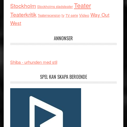
Teater
Stockholm
Stockholms stadsteater
Teaterkritik
Way Out
tv
Video
Teaterrecension
TV-serie
West
ANNONSER
Shiba - urhunden med stil
SPEL KAN SKAPA BEROENDE