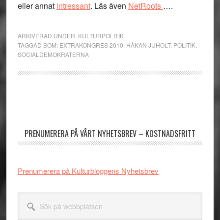
eller annat
intressant
. Läs även
NetRoots
….
ARKIVERAD UNDER:
KULTURPOLITIK
TAGGAD SOM:
EXTRAKONGRES 2010
,
HÅKAN JUHOLT
,
POLITIK
,
SOCIALDEMOKRATERNA
Primärt
sidofält
PRENUMERERA PÅ VÅRT NYHETSBREV – KOSTNADSFRITT
Prenumerera på Kulturbloggens Nyhetsbrev
Sök
på