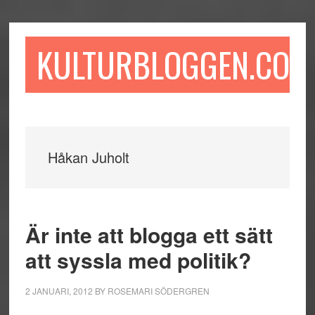
Hoppa
Hoppa
Hoppa
till
till
till
huvudinnehåll
det
sidfot
KULTURBLOGGEN.COM
primära
sidofältet
Håkan Juholt
Är inte att blogga ett sätt
att syssla med politik?
2 JANUARI, 2012
BY
ROSEMARI SÖDERGREN