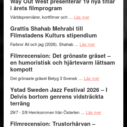
Way Out West presenterar 19 nya titlar
trailern
kväll
II
i årets filmprogram
för
Internat
The
om
storhet
Världspremiärer, kortfilmer och …
Läs mer
X-
Way
och
Grattis Shahab Mehrabi till
Files:
Out
samarb
Filmstadens Kulturs stipendium
I
West
Want
presenterar
om
Farbror Ali och jag (2026). Shahab …
Läs mer
to
19
Grattis
Filmrecension: Det grönaste gräset –
Believe
nya
Shahab
en humoristisk och hjärtevarm lättsam
–
titlar
Mehrabi
kompott
Vrach
i
till
Frankenshtey
årets
Filmstadens
om
Det grönaste gräset Betyg 3 Svensk …
Läs mer
–
filmprogram
Kulturs
Filmrecension:
Ystad Sweden Jazz Festival 2026 – I
med
stipendium
Det
Delvis bortom genrens vidsträckta
Fox
grönaste
terräng
Mulder
gräset
och
–
om
29/7 - 2/8 Hemkommen från Österlen …
Läs mer
Dana
en
Ystad
Filmrecension: Trustorhärvan –
Scully
humoristisk
Sweden