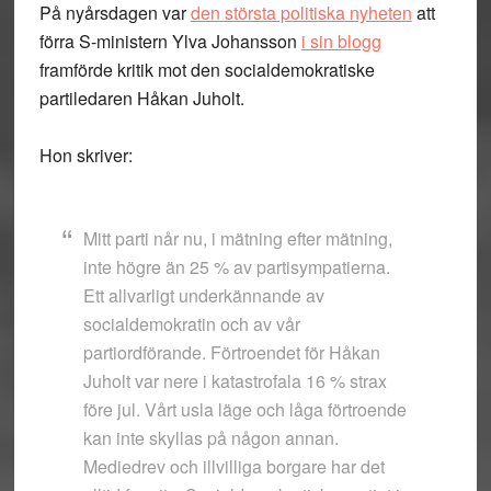
På nyårsdagen var
den största politiska nyheten
att
förra S-ministern Ylva Johansson
i sin blogg
framförde kritik mot den socialdemokratiske
partiledaren Håkan Juholt.
Hon skriver:
Mitt parti når nu, i mätning efter mätning,
inte högre än 25 % av partisympatierna.
Ett allvarligt underkännande av
socialdemokratin och av vår
partiordförande. Förtroendet för Håkan
Juholt var nere i katastrofala 16 % strax
före jul. Vårt usla läge och låga förtroende
kan inte skyllas på någon annan.
Mediedrev och illvilliga borgare har det