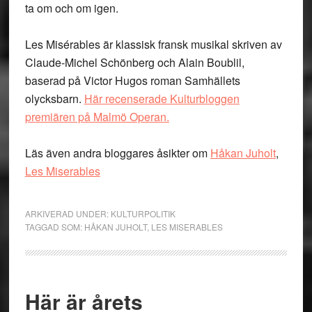
ta om och om igen.
Les Misérables är klassisk fransk musikal skriven av
Claude-Michel Schönberg och Alain Boublil,
baserad på Victor Hugos roman Samhällets
olycksbarn.
Här recenserade Kulturbloggen
premiären på Malmö Operan.
Läs även andra bloggares åsikter om
Håkan Juholt
,
Les Miserables
ARKIVERAD UNDER:
KULTURPOLITIK
TAGGAD SOM:
HÅKAN JUHOLT
,
LES MISERABLES
Här är årets