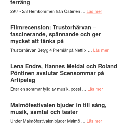
terräng
Scully
–
om
29/7 - 2/8 Hemkommen från Österlen …
Läs mer
en
Ystad
humoristisk
Sweden
Filmrecension: Trustorhärvan –
och
Jazz
fascinerande, spännande och ger
hjärtevarm
Festival
mycket att tänka på
lättsam
2026
kompott
om
Trustorhärvan Betyg 4 Premiär på Netflix …
Läs mer
–
Filmrecens
I
Trustorhä
Lena Endre, Hannes Meidal och Roland
Delvis
–
Pöntinen avslutar Scensommar på
bortom
fascineran
Artipelag
genrens
spännand
vidsträckta
om
Efter en sommar fylld av musik, poesi …
Läs mer
och
terräng
Lena
ger
Endre,
Malmöfestivalen bjuder in till sång,
mycket
Hannes
musik, samtal och teater
att
Meidal
tänka
om
Under Malmöfestivalen bjuder Malmö …
Läs mer
och
på
Malmöfestiva