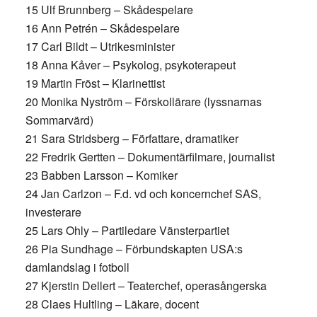
15 Ulf Brunnberg – Skådespelare
16 Ann Petrén – Skådespelare
17 Carl Bildt – Utrikesminister
18 Anna Kåver – Psykolog, psykoterapeut
19 Martin Fröst – Klarinettist
20 Monika Nyström – Förskollärare (lyssnarnas
Sommarvärd)
21 Sara Stridsberg – Författare, dramatiker
22 Fredrik Gertten – Dokumentärfilmare, journalist
23 Babben Larsson – Komiker
24 Jan Carlzon – F.d. vd och koncernchef SAS,
investerare
25 Lars Ohly – Partiledare Vänsterpartiet
26 Pia Sundhage – Förbundskapten USA:s
damlandslag i fotboll
27 Kjerstin Dellert – Teaterchef, operasångerska
28 Claes Hultling – Läkare, docent