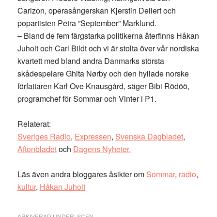
Carlzon, operasångerskan Kjerstin Dellert och
popartisten Petra ”September” Marklund.
– Bland de fem färgstarka politikerna återfinns Håkan
Juholt och Carl Bildt och vi är stolta över vår nordiska
kvartett med bland andra Danmarks största
skådespelare Ghita Nørby och den hyllade norske
författaren Karl Ove Knausgård, säger Bibi Rödöö,
programchef för Sommar och Vinter i P1.
Relaterat:
Sveriges Radio
,
Expressen
,
Svenska Dagbladet
,
Aftonbladet
och
Dagens Nyheter.
Läs även andra bloggares åsikter om
Sommar
,
radio
,
kultur
,
Håkan Juholt
ARKIVERAD UNDER:
SCEN