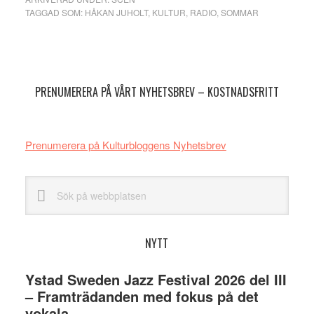
TAGGAD SOM:
HÅKAN JUHOLT
,
KULTUR
,
RADIO
,
SOMMAR
Primärt
sidofält
PRENUMERERA PÅ VÅRT NYHETSBREV – KOSTNADSFRITT
Prenumerera på Kulturbloggens Nyhetsbrev
Sök
på
webbplatsen
NYTT
Ystad Sweden Jazz Festival 2026 del III
– Framträdanden med fokus på det
vokala