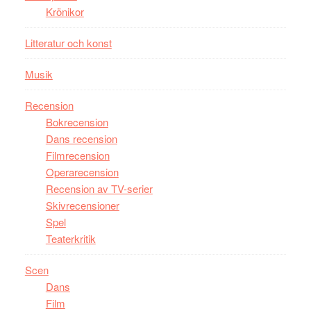
Krönikor
storform
Litteratur och konst
Musik
Recension
Bokrecension
Dans recension
Filmrecension
Operarecension
Recension av TV-serier
Skivrecensioner
Spel
Teaterkritik
Scen
Dans
Film