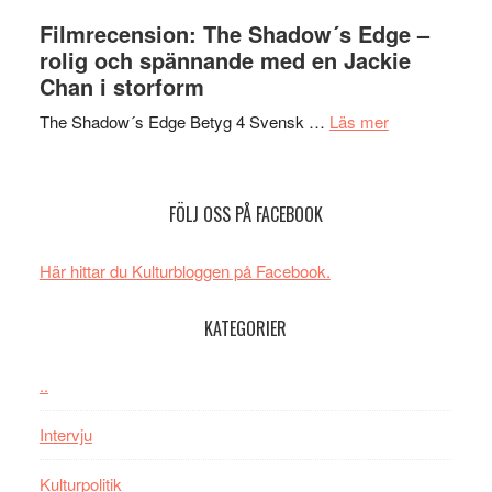
Roland
bjuder
Filmrecension: The Shadow´s Edge –
Pöntinen
in
rolig och spännande med en Jackie
avslutar
till
Chan i storform
Scensommar
sång,
på
om
The Shadow´s Edge Betyg 4 Svensk …
Läs mer
musik,
Artipelag
Filmrecension
samtal
The
och
Shadow
teater
FÖLJ OSS PÅ FACEBOOK
´s
Edge
Här hittar du Kulturbloggen på Facebook.
–
rolig
KATEGORIER
och
spännande
med
..
en
Intervju
Jackie
Chan
Kulturpolitik
i