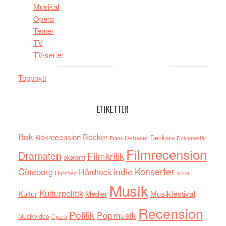
Musikal
Opera
Teater
TV
TV-serier
Toppnytt
ETIKETTER
Bok
Böcker
Bokrecension
Deckare
Debaser
Dokumentär
Dans
Filmrecension
Dramaten
Filmkritik
ekonomi
indie
Konserter
Göteborg
Hårdrock
Konst
Hultsfred
Musik
Kulturpolitik
Musikfestival
Kultur
Medier
Recension
Politik
Popmusik
Musikvideo
Opera