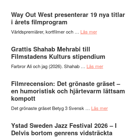
kväll
Se
II
trailern
Way Out West presenterar 19 nya titlar
Internat
för
i årets filmprogram
storhet
The
och
om
Världspremiärer, kortfilmer och …
Läs mer
X-
samarb
Way
Files:
Out
Grattis Shahab Mehrabi till
I
West
Filmstadens Kulturs stipendium
Want
presenterar
to
om
Farbror Ali och jag (2026). Shahab …
Läs mer
19
Believe
Grattis
nya
–
Shahab
Filmrecension: Det grönaste gräset –
titlar
Vrach
Mehrabi
en humoristisk och hjärtevarm lättsam
i
Frankenshtey
till
kompott
årets
–
Filmstadens
filmprogram
med
om
Det grönaste gräset Betyg 3 Svensk …
Läs mer
Kulturs
Fox
Filmrecension:
stipendium
Mulder
Det
Ystad Sweden Jazz Festival 2026 – I
och
grönaste
Delvis bortom genrens vidsträckta
Dana
gräset