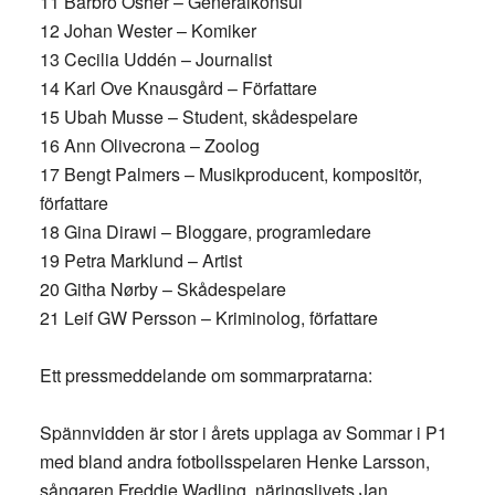
11 Barbro Osher – Generalkonsul
12 Johan Wester – Komiker
13 Cecilia Uddén – Journalist
14 Karl Ove Knausgård – Författare
15 Ubah Musse – Student, skådespelare
16 Ann Olivecrona – Zoolog
17 Bengt Palmers – Musikproducent, kompositör,
författare
18 Gina Dirawi – Bloggare, programledare
19 Petra Marklund – Artist
20 Githa Nørby – Skådespelare
21 Leif GW Persson – Kriminolog, författare
Ett pressmeddelande om sommarpratarna:
Spännvidden är stor i årets upplaga av Sommar i P1
med bland andra fotbollsspelaren Henke Larsson,
sångaren Freddie Wadling, näringslivets Jan