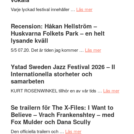
om
Varje lyckad festival innehåller …
Läs mer
Ystad
Sweden
Recension: Håkan Hellström –
Jazz
Huskvarna Folkets Park – en helt
Festival
lysande kväll
2026
om
5/5 07.20. Det är tiden jag kommer …
Läs mer
del
Recension:
III
Håkan
Ystad Sweden Jazz Festival 2026 – II
–
Hellström
Internationella storheter och
Framträdanden
–
samarbeten
med
Huskvarna
fokus
om
KURT ROSENWINKEL tillhör en av vår tids …
Läs mer
Folkets
på
Ystad
Park
det
Swede
Se trailern för The X-Files: I Want to
–
vokala
Jazz
Believe – Vrach Frankenshtey – med
en
Festiva
Fox Mulder och Dana Scully
helt
2026
lysande
om
Den officiella trailern och …
Läs mer
–