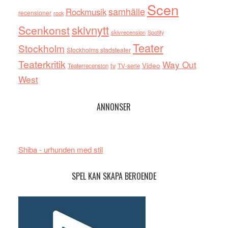
Scen
samhälle
Rockmusik
recensioner
rock
skivnytt
Scenkonst
skivrecension
Spotify
Teater
Stockholm
Stockholms stadsteater
Teaterkritik
Way Out
tv
Video
Teaterrecension
TV-serie
West
ANNONSER
Shiba - urhunden med stil
SPEL KAN SKAPA BEROENDE