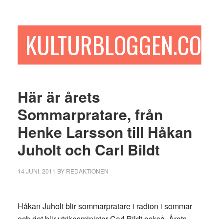
Hoppa
Hoppa
Hoppa
till
till
till
huvudinnehåll
det
sidfot
KULTURBLOGGEN.COM
primära
sidofältet
Här är årets
Sommarpratare, från
Henke Larsson till Håkan
Juholt och Carl Bildt
14 JUNI, 2011
BY
REDAKTIONEN
Håkan Juholt blir sommarpratare i radion i sommar
och det blir utrikesminister Carl Bildt också. Årets