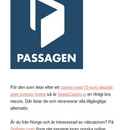
För den som letar efter ett
casino med 10 euro deposit
utan svensk licens
så är
SpelaCasino.io
en riktigt bra
resurs. Där listar de och recenserar alla tillgängliga
alternativ.
Är du från Norge och är intresserad av nätcasinon? På
Spillsen.com
finns det senaste inom norska online