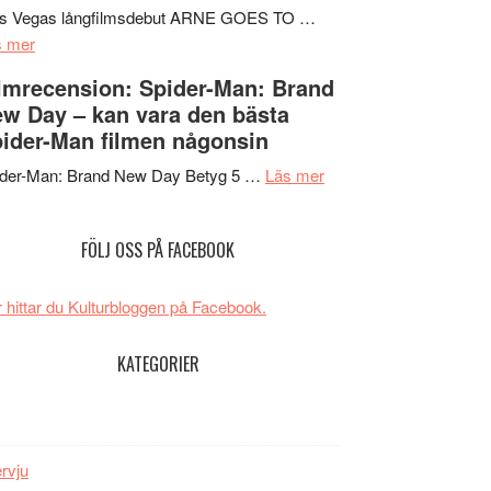
Mauri?
Svärtan
rs Vegas långfilmsdebut ARNE GOES TO …
om
–
s mer
Lars
välgjort
lmrecension: Spider-Man: Brand
Vegas
om
w Day – kan vara den bästa
långfilmsdebut
människans
ider-Man filmen någonsin
ARNE
mörker
GOES
om
med
ider-Man: Brand New Day Betyg 5 …
Läs mer
TO
Filmrecension:
imponerande
SPACE
Spider-
unga
FÖLJ OSS PÅ FACEBOOK
får
Man:
skådespelare
världspremiär
Brand
i
New
 hittar du Kulturbloggen på Facebook.
Toronto
Day
–
KATEGORIER
kan
vara
den
bästa
ervju
Spider-