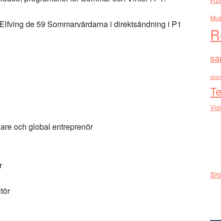
Mus
Elfving de 59 Sommarvärdarna i direktsändning i P1
R
sa
skiv
Te
Vid
are och global entreprenör
r
Shi
tör