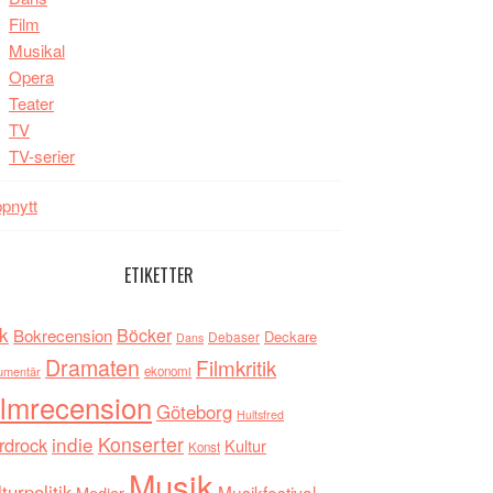
Film
Musikal
Opera
Teater
TV
TV-serier
pnytt
ETIKETTER
k
Böcker
Bokrecension
Deckare
Debaser
Dans
Dramaten
Filmkritik
umentär
ekonomi
ilmrecension
Göteborg
Hultsfred
indie
Konserter
rdrock
Kultur
Konst
Musik
turpolitik
Musikfestival
Medier