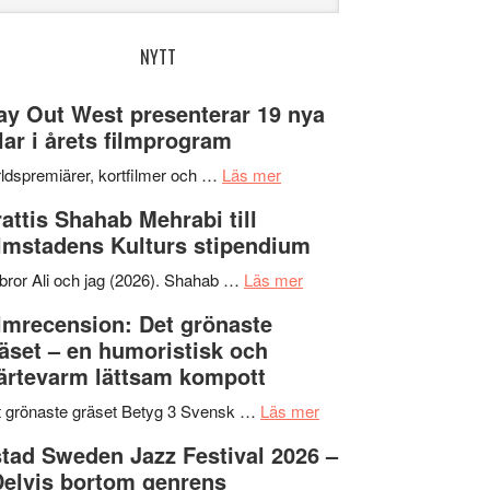
bplatsen
NYTT
y Out West presenterar 19 nya
tlar i årets filmprogram
om
ldspremiärer, kortfilmer och …
Läs mer
Way
attis Shahab Mehrabi till
Out
lmstadens Kulturs stipendium
West
presenterar
om
bror Ali och jag (2026). Shahab …
Läs mer
19
Grattis
lmrecension: Det grönaste
nya
Shahab
äset – en humoristisk och
titlar
Mehrabi
ärtevarm lättsam kompott
i
till
årets
Filmstadens
om
 grönaste gräset Betyg 3 Svensk …
Läs mer
filmprogram
Kulturs
Filmrecension:
tad Sweden Jazz Festival 2026 –
stipendium
Det
Delvis bortom genrens
grönaste