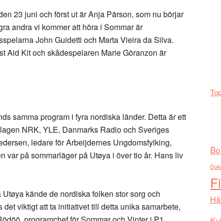
 23 juni och först ut är Anja Pärson, som nu börjar
Några andra vi kommer att höra i Sommar är
spelarna John Guidetti och Marta Vieira da Silva.
st Aid Kit och skådespelaren Marie Göranzon är
Top
ds samma program i fyra nordiska länder. Detta är ett
bolagen NRK, YLE, Danmarks Radio och Sveriges
dersen, ledare för Arbeijdernes Ungdomsfylking,
Bo
n var på sommarläger på Utøya i över tio år. Hans liv
Dok
F
 Utøya kände de nordiska folken stor sorg och
Hå
viktigt att ta initiativet till detta unika samarbete,
 Rödöö, programchef för Sommar och Vinter i P1.
Kul