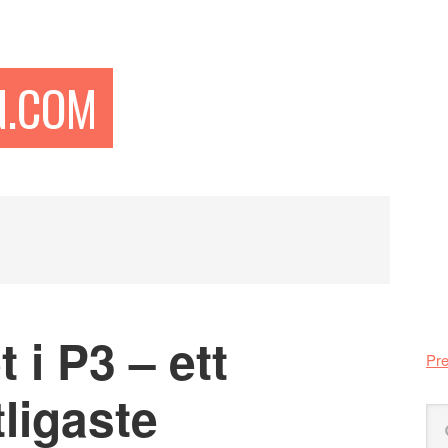
N.COM
Pr
si
i P3 – ett
Pre
ligaste
Sö
på