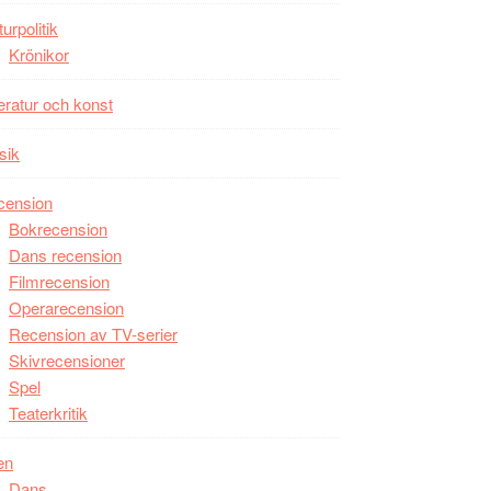
Man
turpolitik
filmen
Krönikor
någonsin
teratur och konst
sik
cension
Bokrecension
Dans recension
Filmrecension
Operarecension
Recension av TV-serier
Skivrecensioner
Spel
Teaterkritik
en
Dans