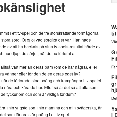
okänslighet
web
Wa
ti
it i ett tv-spel och de tre storskrattande förmågorna
tora sorg. Oj oj oj vad sorgligt det var. Han hade
Vär
bbade av att ha hackats på sina tv-spels-resultat hörde av
Gr
h hur djupt de sörjer, när de nu förlorat allt.
Fi
t alltså värt mer än deras barn (om de har några), eller
Far
ära vänner eller för den delen deras eget liv?
Fi
lt när de förlorade sina poäng och framgångar i tv-spelet
gr
lla nära och kära de har. Eller så är det så att alla som
hj
 de tycker om och som är viktiga för dem?
Det
e nära, min yngste son, min mamma och min svägerska, är
Ys
I 
 det som förlorats är poäng i ett tv-spel.