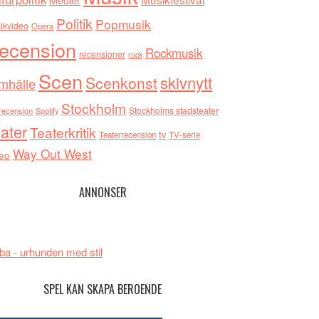
Politik
Popmusik
ikvideo
Opera
ecension
Rockmusik
recensioner
rock
Scen
skivnytt
Scenkonst
mhälle
Stockholm
Stockholms stadsteater
recension
Spotify
ater
Teaterkritik
tv
Teaterrecension
TV-serie
Way Out West
eo
ANNONSER
ba - urhunden med stil
SPEL KAN SKAPA BEROENDE