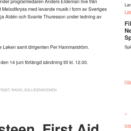
 sänder programledaren Anders Eldeman live från
La
gt Melodikryss med levande musik i form av Sveriges
Lä
ja Aldén och Svante Thuresson under ledning av
Fi
Ne
Sp
ie Løken samt dirigenten Per Hammarström.
Sp
den 14 juni förlängd sändning till kl. 12.00.
Här
YSSET
,
RADIO
,
SOLLIDENSCENEN
..
teen, First Aid
Int