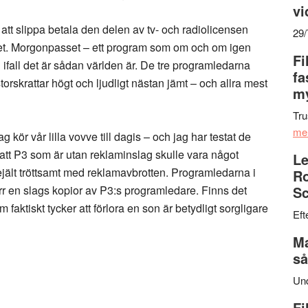
vi
 att slippa betala den delen av tv- och radiolicensen
29
het. Morgonpasset – ett program som om och om igen
Fi
dd ifall det är sådan världen är. De tre programledarna
fa
torskrattar högt och ljudligt nästan jämt – och allra mest
my
Tru
me
ör vår lilla vovve till dagis – och jag har testat de
d att P3 som är utan reklaminslag skulle vara något
Le
t rejält tröttsamt med reklamavbrotten. Programledarna i
Ro
rr en slags kopior av P3:s programledare. Finns det
Sc
aktiskt tycker att förlora en son är betydligt sorgligare
Eft
Ma
så
Un
Fi