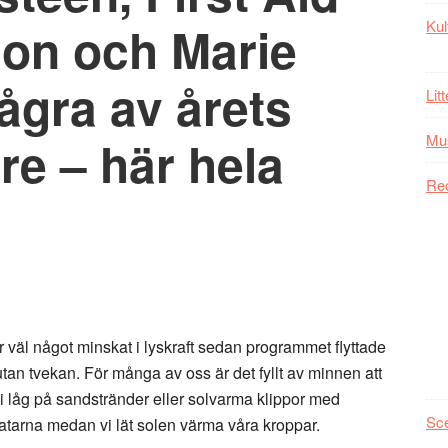
son och Marie
Kul
ågra av årets
Lit
e – här hela
Mu
Re
väl något minskat i lyskraft sedan programmet flyttade
tan tvekan. För många av oss är det fyllt av minnen att
i låg på sandstränder eller solvarma klippor med
Sc
tarna medan vi lät solen värma våra kroppar.