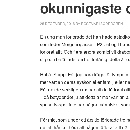
okunnigaste 
28 DECEMBER, 2016
BY
ROSEMARI SÖDERGREN
En ung man förlorade det han hade åstadkomm
som leder Morgonopasset i P3 deltog i hans s
förlorat allt. Och flera andra som blivit dra
sig och berättade om hur förfärligt detta är oc
Hallå. Stopp. Får jag bara fråga: är tv-spele
mer värt än deras syskon eller familj eller n
För om de verkligen menar att de förlorat al
– då betyder det ju att detta är mer värt än a
spelar tv-spel inte har några människor som
För mig, som under ett års tid förlorade tr
det ett hån att höra att någon förlorat allt när