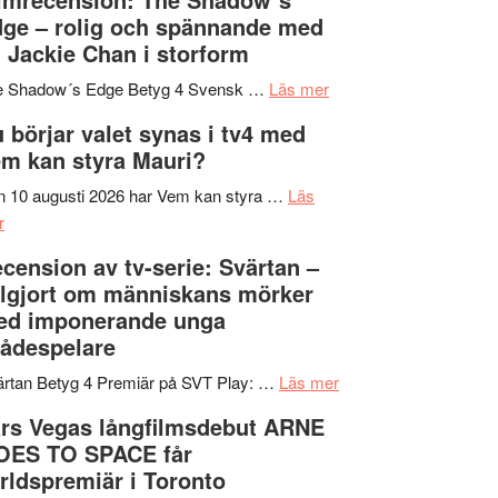
på
bjuder
Roland
ge – rolig och spännande med
in
Pöntinen
 Jackie Chan i storform
till
avslutar
om
sång,
Scensommar
e Shadow´s Edge Betyg 4 Svensk …
Läs mer
Filmrecension:
musik,
på
 börjar valet synas i tv4 med
The
samtal
Artipelag
m kan styra Mauri?
Shadow
och
´s
teater
 10 augusti 2026 har Vem kan styra …
Läs
om
Edge
r
Nu
–
cension av tv-serie: Svärtan –
börjar
rolig
lgjort om människans mörker
valet
och
ed imponerande unga
synas
spännande
ådespelare
i
med
tv4
en
om
rtan Betyg 4 Premiär på SVT Play: …
Läs mer
med
Jackie
Recension
rs Vegas långfilmsdebut ARNE
Vem
Chan
av
OES TO SPACE får
kan
i
tv-
rldspremiär i Toronto
styra
storform
serie: