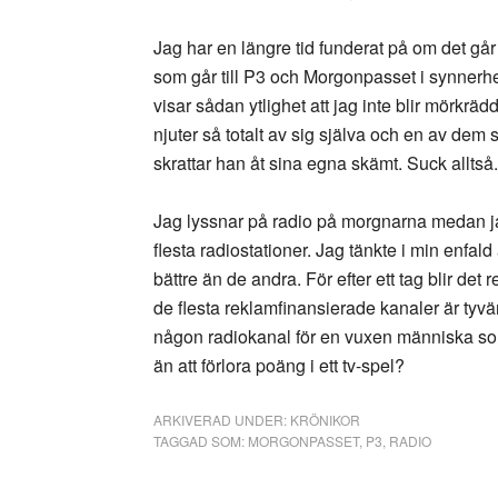
Jag har en längre tid funderat på om det går
som går till P3 och Morgonpasset i synner
visar sådan ytlighet att jag inte blir mörkrä
njuter så totalt av sig själva och en av dem s
skrattar han åt sina egna skämt. Suck alltså.
Jag lyssnar på radio på morgnarna medan jag k
flesta radiostationer. Jag tänkte i min enfal
bättre än de andra. För efter ett tag blir de
de flesta reklamfinansierade kanaler är tyvä
någon radiokanal för en vuxen människa som f
än att förlora poäng i ett tv-spel?
ARKIVERAD UNDER:
KRÖNIKOR
TAGGAD SOM:
MORGONPASSET
,
P3
,
RADIO