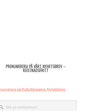
imärt
dofält
PRENUMERERA PÅ VÅRT NYHETSBREV –
KOSTNADSFRITT
numerera på Kulturbloggens Nyhetsbrev
k