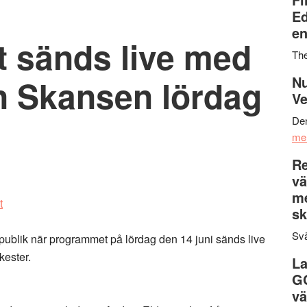
Ed
en
t sänds live med
Th
ån Skansen lördag
Nu
Ve
Den
me
Re
vä
m
sk
Svä
publik när programmet på lördag den 14 juni sänds live
kester.
La
G
vä