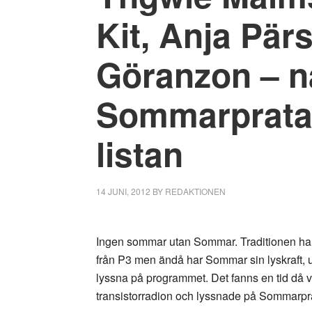
Kit, Anja Pär
Göranzon – n
Sommarpratar
listan
14 JUNI, 2012
BY
REDAKTIONEN
Ingen sommar utan Sommar. Traditionen har 
från P3 men ändå har Sommar sin lyskraft, u
lyssna på programmet. Det fanns en tid då v
transistorradion och lyssnade på Sommarpra