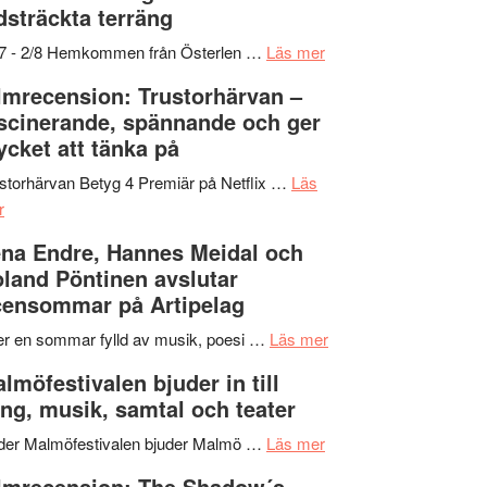
dsträckta terräng
gräset
–
om
/7 - 2/8 Hemkommen från Österlen …
Läs mer
en
Ystad
lmrecension: Trustorhärvan –
humoristisk
Sweden
scinerande, spännande och ger
och
Jazz
cket att tänka på
hjärtevarm
Festival
lättsam
2026
storhärvan Betyg 4 Premiär på Netflix …
Läs
om
kompott
–
r
Filmrecension:
I
na Endre, Hannes Meidal och
Trustorhärvan
Delvis
land Pöntinen avslutar
–
bortom
ensommar på Artipelag
fascinerande,
genrens
spännande
vidsträckta
om
er en sommar fylld av musik, poesi …
Läs mer
och
terräng
Lena
lmöfestivalen bjuder in till
ger
Endre,
ng, musik, samtal och teater
mycket
Hannes
att
om
Meidal
der Malmöfestivalen bjuder Malmö …
Läs mer
tänka
Malmöfestivalen
och
lmrecension: The Shadow´s