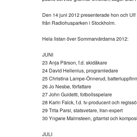
Den 14 juni 2012 presenterade hon och Ulf 
från Radiohusparken i Stockholm.
Hela listan över Sommarvärdarna 2012:
JUNI
23 Anja Pärson, f.d. skidåkare
24 David Hellenius, programledare
25 Christina Lampe-Önnerud, batteriuppfinn
26 Jo Nesbø, författare
27 John Guidetti, fotbollsspelare
28 Karin Falck, f.d. tv-producent och regissö
29 Trita Parsi, statsvetare, Iran-expert
30 Yngwie Malmsteen, gitarrist och komposi
JULI