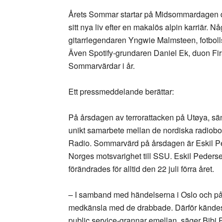
Årets Sommar startar på Midsommardagen den
sitt nya liv efter en makalös alpin karriär. 
gitarrlegendaren Yngwie Malmsteen, fotbolls
Även Spotify-grundaren Daniel Ek, duon Fir
Sommarvärdar i år.
Ett pressmeddelande berättar:
På årsdagen av terrorattacken på Utøya, sän
unikt samarbete mellan de nordiska radio
Radio. Sommarvärd på årsdagen är Eskil Pe
Norges motsvarighet till SSU. Eskil Pederse
förändrades för alltid den 22 juli förra året.
– I samband med händelserna i Oslo och på
medkänsla med de drabbade. Därför kändes det 
public service-grannar emellan, säger Bibi