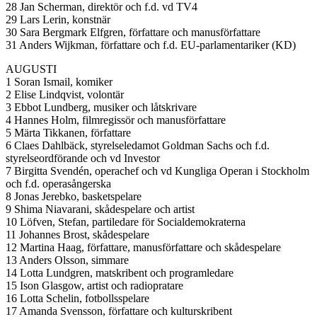
28 Jan Scherman, direktör och f.d. vd TV4
29 Lars Lerin, konstnär
30 Sara Bergmark Elfgren, författare och manusförfattare
31 Anders Wijkman, författare och f.d. EU-parlamentariker (KD)
AUGUSTI
1 Soran Ismail, komiker
2 Elise Lindqvist, volontär
3 Ebbot Lundberg, musiker och låtskrivare
4 Hannes Holm, filmregissör och manusförfattare
5 Märta Tikkanen, författare
6 Claes Dahlbäck, styrelseledamot Goldman Sachs och f.d.
styrelseordförande och vd Investor
7 Birgitta Svendén, operachef och vd Kungliga Operan i Stockholm
och f.d. operasångerska
8 Jonas Jerebko, basketspelare
9 Shima Niavarani, skådespelare och artist
10 Löfven, Stefan, partiledare för Socialdemokraterna
11 Johannes Brost, skådespelare
12 Martina Haag, författare, manusförfattare och skådespelare
13 Anders Olsson, simmare
14 Lotta Lundgren, matskribent och programledare
15 Ison Glasgow, artist och radiopratare
16 Lotta Schelin, fotbollsspelare
17 Amanda Svensson, författare och kulturskribent