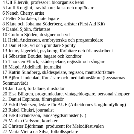
4 Ulf Ellervik, professor i bioorganisk kemi
5 Lutfi Kolgjini, travtränare, kusk och uppfödare
6 Neneh Cherry, artist
7 Petter Stordalen, hotellägare
8 Klara och Johanna Söderberg, artister (First Aid Kit)
9 Daniel Sjölin, författare
10 Gudrun Sjödén, designer och vd
11 Heidi Andersson, armbryterska och programledare
12 Daniel Ek, vd och grundare Spotify
13 Jenny Jägerfeld, psykolog, författare och frilansskribent
14 Sébastien Boudet, bagare och konditor
15 Thorsten Flinck, skådespelare, regissör och sångare
16 Magdi Abdelhadi, journalist
17 Katrin Sundberg, skådespelare, regissör, manusförfattare
18 Björn Lindeblad, föreläsare och meditationslärare (Lyssnarnas
Sommarvärd)
19 Jan Lööf, författare, illustratör
20 Elsa Billgren, programledare, vintagebloggare, personal shopper
21 Daniel Espinosa, filmregissör
22 Eskil Pedersen, ledare för AUF (Arbeidernes Ungdomfylking)
23 Rakel Chukri, journalist
24 Eskil Erlandsson, landsbygdsminister (C)
25 Marika Carlsson, komiker
26 Christer Björkman, producent för Melodifestivalen
27 Marta Vieira da Silva, fotbollsspelare