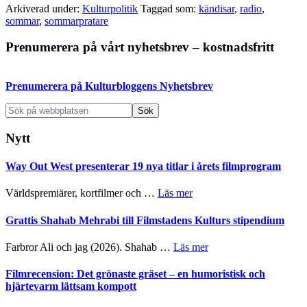
Arkiverad under:
Kulturpolitik
Taggad som:
kändisar
,
radio
,
sommar
,
sommarpratare
Primärt
Prenumerera på vårt nyhetsbrev – kostnadsfritt
sidofält
Prenumerera på Kulturbloggens Nyhetsbrev
Sök
på
webbplatsen
Nytt
Way Out West presenterar 19 nya titlar i årets filmprogram
om
Världspremiärer, kortfilmer och …
Läs mer
Way
Out
Grattis Shahab Mehrabi till Filmstadens Kulturs stipendium
West
presenterar
om
Farbror Ali och jag (2026). Shahab …
Läs mer
19
Grattis
nya
Shahab
Filmrecension: Det grönaste gräset – en humoristisk och
titlar
Mehrabi
hjärtevarm lättsam kompott
i
till
årets