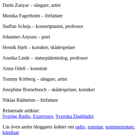
Darin Zanyar – sångare, artist
Monika Fagerholm – författare
Staffan Scheja – konsertpianist, professor
Johannes Anyuru – poet
Henrik Hjelt – komiker, skådespelare
Annika Linde – statsepidemiolog, professor
Anna Odell – konstnär
Tommy Körberg – sångare, artist
Josephine Bornebusch – skådespelare, komiker
Niklas Rådström – författare
Relaterade artiklar:
Sverige Radio
,
Expressen
,
Svenska Dagbladet
.
Läs även andra bloggares åsikter om
radio
,
sommar
,
sommarpratare
,
kändisar