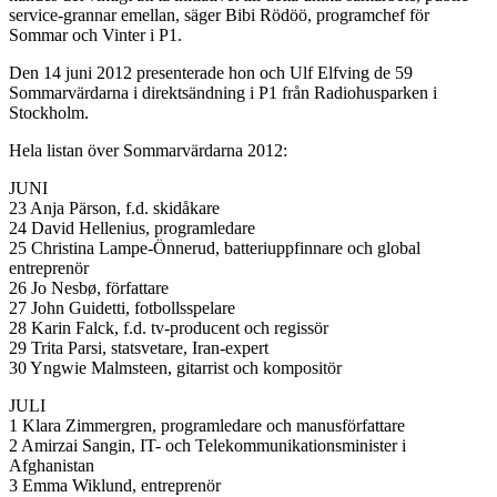
service-grannar emellan, säger Bibi Rödöö, programchef för
Sommar och Vinter i P1.
Den 14 juni 2012 presenterade hon och Ulf Elfving de 59
Sommarvärdarna i direktsändning i P1 från Radiohusparken i
Stockholm.
Hela listan över Sommarvärdarna 2012:
JUNI
23 Anja Pärson, f.d. skidåkare
24 David Hellenius, programledare
25 Christina Lampe-Önnerud, batteriuppfinnare och global
entreprenör
26 Jo Nesbø, författare
27 John Guidetti, fotbollsspelare
28 Karin Falck, f.d. tv-producent och regissör
29 Trita Parsi, statsvetare, Iran-expert
30 Yngwie Malmsteen, gitarrist och kompositör
JULI
1 Klara Zimmergren, programledare och manusförfattare
2 Amirzai Sangin, IT- och Telekommunikationsminister i
Afghanistan
3 Emma Wiklund, entreprenör