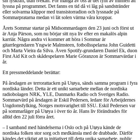
sin lyskraft, utan tvekan. För många av oss är det fyllt av minnen att
lyssna på programmet. Det fanns en tid då vi låg på sandstränder
eller solvarma klippor med transistorradion och lyssnade på
Sommarpratarna medan vi lät solen värma våra kroppar.
Årets Sommar startar på Midsommardagen den 23 juni och först ut
är Anja Pärson, som nu börjar sitt nya liv efter en makalös alpin
karriär. Några andra vi kommer att höra i Sommar är
gitarrlegendaren Yngwie Malmsteen, fotbollsspelarna John Guidetti
och Marta Vieira da Silva. Även Spotify-grundaren Daniel Ek, duon
First Aid Kit och skådespelaren Marie Göranzon är Sommarvärdar i
år.
Ett pressmeddelande berättar:
På årsdagen av terrorattacken på Utøya, sänds samma program i fyra
nordiska länder. Detta är ett unikt samarbete mellan de nordiska
radiobolagen NRK, YLE, Danmarks Radio och Sveriges Radio.
Sommarvärd på årsdagen är Eskil Pedersen, ledare för Arbeijdernes
Ungdomsfylking, Norges motsvarighet till SSU. Eskil Pedersen var
på sommarläger på Utøya i över tio år. Hans liv förändrades för
alltid den 22 juli förra året.
– I samband med händelserna i Oslo och på Utøya kände de
nordiska folken stor sorg och medkänsla med de drabbade. Därför
kändes det viktigt att ta initiativet till detta unika samarbete, public