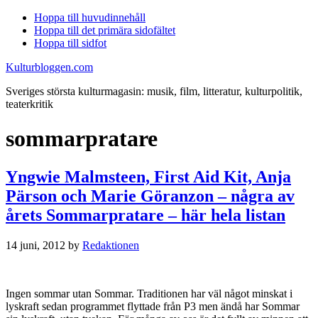
Hoppa till huvudinnehåll
Hoppa till det primära sidofältet
Hoppa till sidfot
Kulturbloggen.com
Sveriges största kulturmagasin: musik, film, litteratur, kulturpolitik,
teaterkritik
sommarpratare
Yngwie Malmsteen, First Aid Kit, Anja
Pärson och Marie Göranzon – några av
årets Sommarpratare – här hela listan
14 juni, 2012
by
Redaktionen
Ingen sommar utan Sommar. Traditionen har väl något minskat i
lyskraft sedan programmet flyttade från P3 men ändå har Sommar