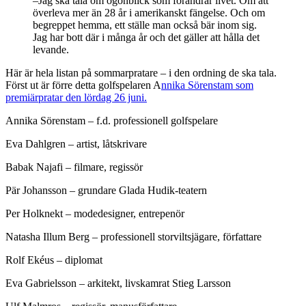
–Jag ska tala om ögonblick som förändrar livet. Om att
överleva mer än 28 år i amerikanskt fängelse. Och om
begreppet hemma, ett ställe man också bär inom sig.
Jag har bott där i många år och det gäller att hålla det
levande.
Här är hela listan på sommarpratare – i den ordning de ska tala.
Först ut är förre detta golfspelaren A
nnika Sörenstam som
premiärpratar den lördag 26 juni.
Annika Sörenstam – f.d. professionell golfspelare
Eva Dahlgren – artist, låtskrivare
Babak Najafi – filmare, regissör
Pär Johansson – grundare Glada Hudik-teatern
Per Holknekt – modedesigner, entrepenör
Natasha Illum Berg – professionell storviltsjägare, författare
Rolf Ekéus – diplomat
Eva Gabrielsson – arkitekt, livskamrat Stieg Larsson