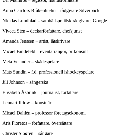
Ulf Malmros – regissör, manusförfattare
Anna Carrfors Bråkenhielm – rådgivare Silverback
Nicklas Lundblad – samhällspolitisk rådgivare, Google
Viveca Sten – deckarförfattare, chefsjurist
Amanda Jenssen – artist, låtskrivare
Micael Bindefeld – eventarrangör, pr-konsult
Meta Velander – skådespelare
Mats Sundin – f.d. professionell ishockeyspelare
Jill Johnson – sångerska
Elisabeth Åsbrink – journalist, författare
Lennart Jirlow – konstnär
Micael Dahlén – professor företagsekonomi
Aris Fioretos – författare, översättare
Christer Sjögren – sångare