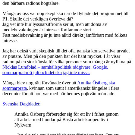
den bärbara radions högtalare.
Många av oss var nog skeptiska när de flyttade det programmet till
P1. Skulle det verkligen överleva då?
Jag vet inte hur lyssnarsiffrorna ser ut, men att döma av
mediebevakningen är intresset fortfarande stort.
Fast mediebevakning är ju inte alltid direkt jämförbart med folkets
intresse.
Jag har också varit skeptisk till det ofta ganska konservativa urvalet
av pratare. Men på den punkten har det hänt mycket. I år visar
radion på en stor känsla för vilka personer som många är nyfikna på.
Nicklas Lundblad – samhällspolitisk rådgivare, Google,
sommarpratar 6 juli och det ska jag inte missa.
Många blev nog rätt förvånade över att
Annika Östberg ska
sommarprata
, kvinnan som suttit i amerikanskt fängelse i flera
decennier för att hon var med när hennes pojkvän mördade.
Svenska Dagbladet:
Annika Östberg förbereder sig för ett liv i frihet genom
att arbeta med hundar på Basta arbetskooperativ i
Nykvarn.