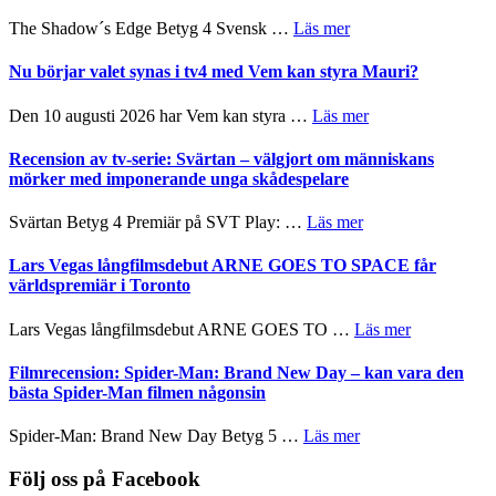
Scensommar
sång,
om
The Shadow´s Edge Betyg 4 Svensk …
Läs mer
på
musik,
Filmrecension:
Artipelag
samtal
The
Nu börjar valet synas i tv4 med Vem kan styra Mauri?
och
Shadow
teater
´s
om
Den 10 augusti 2026 har Vem kan styra …
Läs mer
Edge
Nu
–
börjar
Recension av tv-serie: Svärtan – välgjort om människans
rolig
valet
mörker med imponerande unga skådespelare
och
synas
spännande
i
om
Svärtan Betyg 4 Premiär på SVT Play: …
Läs mer
med
tv4
Recension
en
med
av
Lars Vegas långfilmsdebut ARNE GOES TO SPACE får
Jackie
Vem
tv-
världspremiär i Toronto
Chan
kan
serie:
i
styra
Svärtan
storform
om
Lars Vegas långfilmsdebut ARNE GOES TO …
Läs mer
Mauri?
–
Lars
välgjort
Vegas
Filmrecension: Spider-Man: Brand New Day – kan vara den
om
långfilmsde
bästa Spider-Man filmen någonsin
människans
ARNE
mörker
GOES
om
Spider-Man: Brand New Day Betyg 5 …
Läs mer
med
TO
Filmrecension:
imponerande
SPACE
Spider-
Följ oss på Facebook
unga
får
Man: