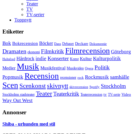
Teater
TV
TV-serier
Toppnytt
Etiketter
Bok
Bokrecension
Böcker
Deckare
Debaser
Dokumentär
Dans
Filmrecension
Dramaten
Filmkritik
Göteborg
ekonomi
Konserter
Hårdrock
indie
Kulturpolitik
Kultur
Konst
Hultsfred
Musik
Politik
Musikfestival
Medier
Musikvideo
Opera
Recension
samhälle
Popmusik
Rockmusik
recensioner
rock
Scen
skivnytt
Scenkonst
Stockholm
skivrecension
Spotify
Teater
Teaterkritik
Video
Stockholms stadsteater
tv
Teaterrecension
TV-serie
Way Out West
Annonser
Shiba - urhunden med stil