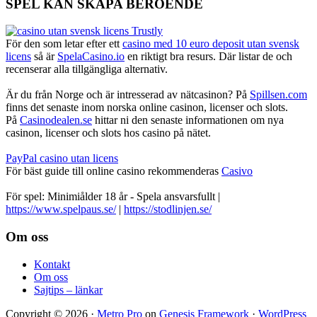
SPEL KAN SKAPA BEROENDE
För den som letar efter ett
casino med 10 euro deposit utan svensk
licens
så är
SpelaCasino.io
en riktigt bra resurs. Där listar de och
recenserar alla tillgängliga alternativ.
Är du från Norge och är intresserad av nätcasinon? På
Spillsen.com
finns det senaste inom norska online casinon, licenser och slots.
På
Casinodealen.se
hittar ni den senaste informationen om nya
casinon, licenser och slots hos casino på nätet.
PayPal casino utan licens
För bäst guide till online casino rekommenderas
Casivo
För spel: Minimiålder 18 år - Spela ansvarsfullt |
https://www.spelpaus.se/
|
https://stodlinjen.se/
Footer
Om oss
Kontakt
Om oss
Sajtips – länkar
Copyright © 2026 ·
Metro Pro
on
Genesis Framework
·
WordPress