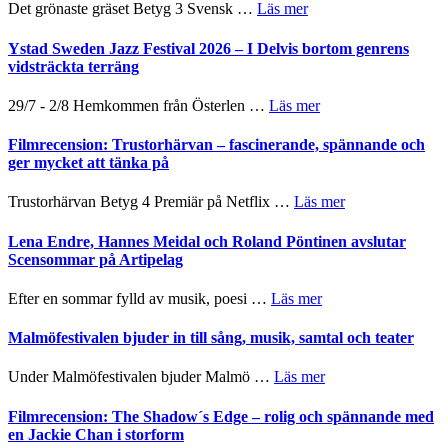
Filmstadens
om
Det grönaste gräset Betyg 3 Svensk …
Läs mer
filmprogram
Kulturs
Filmrecension:
stipendium
Det
Ystad Sweden Jazz Festival 2026 – I Delvis bortom genrens
grönaste
vidsträckta terräng
gräset
–
om
29/7 - 2/8 Hemkommen från Österlen …
Läs mer
en
Ystad
humoristisk
Sweden
Filmrecension: Trustorhärvan – fascinerande, spännande och
och
Jazz
ger mycket att tänka på
hjärtevarm
Festival
lättsam
2026
om
Trustorhärvan Betyg 4 Premiär på Netflix …
Läs mer
kompott
–
Filmrecension:
I
Trustorhärvan
Lena Endre, Hannes Meidal och Roland Pöntinen avslutar
Delvis
–
Scensommar på Artipelag
bortom
fascinerande,
genrens
spännande
om
Efter en sommar fylld av musik, poesi …
Läs mer
vidsträckta
och
Lena
terräng
ger
Endre,
Malmöfestivalen bjuder in till sång, musik, samtal och teater
mycket
Hannes
att
Meidal
om
Under Malmöfestivalen bjuder Malmö …
Läs mer
tänka
och
Malmöfestivalen
på
Roland
bjuder
Filmrecension: The Shadow´s Edge – rolig och spännande med
Pöntinen
in
en Jackie Chan i storform
avslutar
till