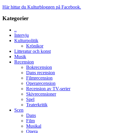
skådespelare
världspremi
Brand
Här hittar du Kulturbloggen på Facebook.
i
New
Toronto
Day
Kategorier
–
kan
..
vara
Intervju
den
Kulturpolitik
bästa
Krönikor
Spider-
Litteratur och konst
Man
Musik
filmen
Recension
någonsin
Bokrecension
Dans recension
Filmrecension
Operarecension
Recension av TV-serier
Skivrecensioner
Spel
Teaterkritik
Scen
Dans
Film
Musikal
Opera