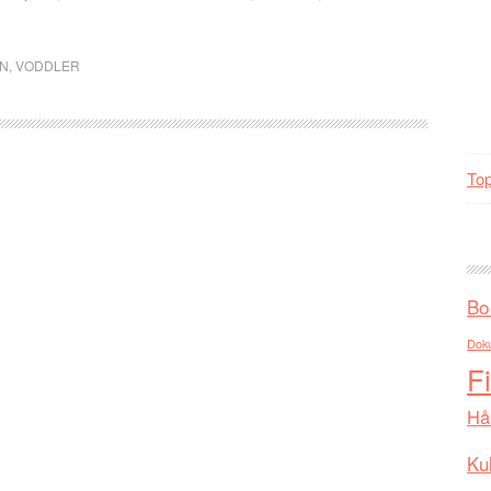
N
,
VODDLER
Top
Bo
Dok
F
Hå
Kul