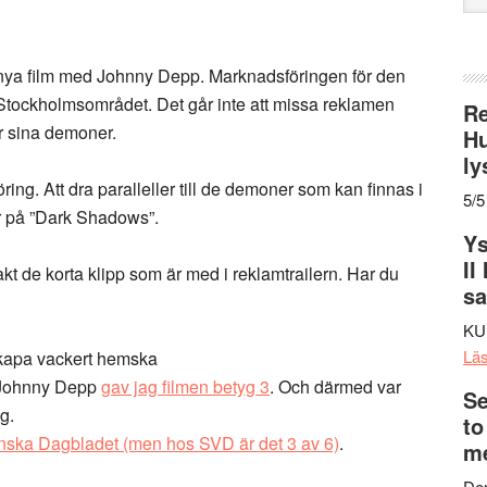
web
 nya film med Johnny Depp. Marknadsföringen för den
i Stockholmsområdet. Det går inte att missa reklamen
Re
ar sina demoner.
Hu
ly
ring. Att dra paralleller till de demoner som kan finnas i
5/5
lar på ”Dark Shadows”.
Ys
II
kt de korta klipp som är med i reklamtrailern. Har du
s
KU
Lä
skapa vackert hemska
 Johnny Depp
gav jag filmen betyg 3
. Och därmed var
Se
g.
to
ska Dagbladet (men hos SVD är det 3 av 6)
.
me
Den