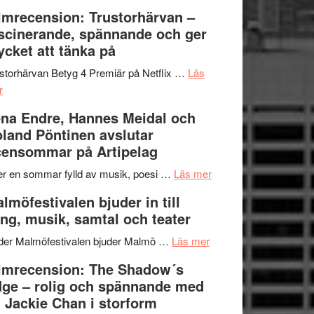
Dana
en
Ystad
lmrecension: Trustorhärvan –
Scully
humoristisk
Sweden
scinerande, spännande och ger
och
Jazz
cket att tänka på
hjärtevarm
Festival
lättsam
2026
storhärvan Betyg 4 Premiär på Netflix …
Läs
om
kompott
–
r
Filmrecension:
I
na Endre, Hannes Meidal och
Trustorhärvan
Delvis
land Pöntinen avslutar
–
bortom
ensommar på Artipelag
fascinerande,
genrens
spännande
vidsträckta
om
er en sommar fylld av musik, poesi …
Läs mer
och
terräng
Lena
lmöfestivalen bjuder in till
ger
Endre,
ng, musik, samtal och teater
mycket
Hannes
att
om
Meidal
der Malmöfestivalen bjuder Malmö …
Läs mer
tänka
Malmöfestivalen
och
lmrecension: The Shadow´s
på
bjuder
Roland
ge – rolig och spännande med
in
Pöntinen
 Jackie Chan i storform
till
avslutar