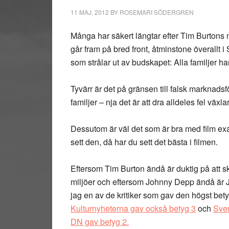
11 MAJ, 2012
BY
ROSEMARI SÖDERGREN
Många har säkert längtar efter Tim Burtons
går fram på bred front, åtminstone överallt 
som strålar ut av budskapet: Alla familjer h
Tyvärr är det på gränsen till falsk marknadsfö
familjer – nja det är att dra alldeles fel väx
Dessutom är väl det som är bra med film exa
sett den, då har du sett det bästa i filmen.
Eftersom Tim Burton ändå är duktig på att 
miljöer och eftersom Johnny Depp ändå är
jag en av de kritiker som gav den högst bety
Kulturnyheterna gav också betyg 3
och
Sven
DN gav betyg 2.