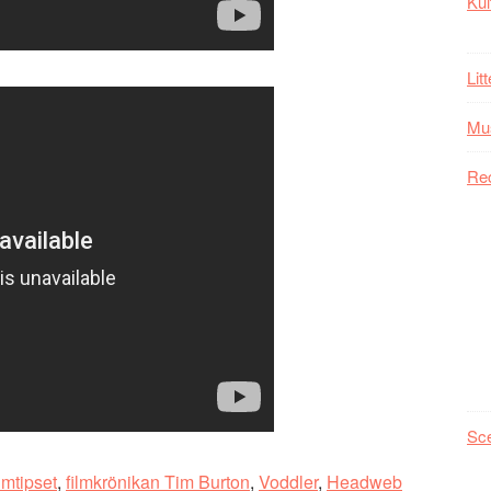
Kul
Lit
Mu
Re
Sc
ilmtipset
,
filmkrönikan Tim Burton
,
Voddler
,
Headweb