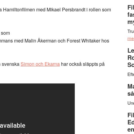
Fi
ya Hamiltonfilmen med Mikael Persbrandt i rollen som
fa
my
Tru
m som
me
lsammans med Malin Åkerman och Forest Whitaker hos
Le
Ro
Sc
n svenska
Simon och Ekarna
har också släppts på
Eft
Ma
så
Un
Fi
Ed
en