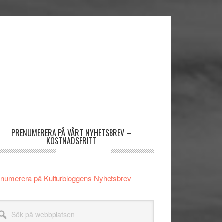
imärt
dofält
PRENUMERERA PÅ VÅRT NYHETSBREV –
KOSTNADSFRITT
numerera på Kulturbloggens Nyhetsbrev
k