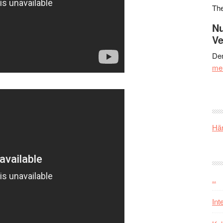
Th
Nu
Ve
Den
me
Här
..
Int