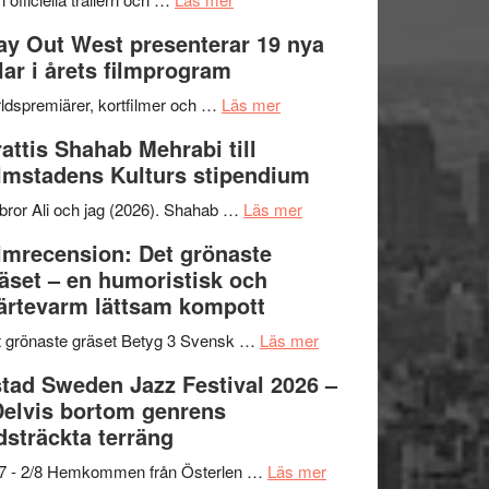
–
Se
kväll
y Out West presenterar 19 nya
II
trailern
tlar i årets filmprogram
Internationella
för
storheter
The
om
ldspremiärer, kortfilmer och …
Läs mer
och
X-
Way
attis Shahab Mehrabi till
samarbeten
Files:
Out
lmstadens Kulturs stipendium
I
West
Want
presenterar
om
bror Ali och jag (2026). Shahab …
Läs mer
to
19
Grattis
lmrecension: Det grönaste
Believe
nya
Shahab
äset – en humoristisk och
–
titlar
Mehrabi
ärtevarm lättsam kompott
Vrach
i
till
Frankenshtey
årets
Filmstadens
om
 grönaste gräset Betyg 3 Svensk …
Läs mer
–
filmprogram
Kulturs
Filmrecension:
tad Sweden Jazz Festival 2026 –
med
stipendium
Det
Delvis bortom genrens
Fox
grönaste
dsträckta terräng
Mulder
gräset
och
–
om
/7 - 2/8 Hemkommen från Österlen …
Läs mer