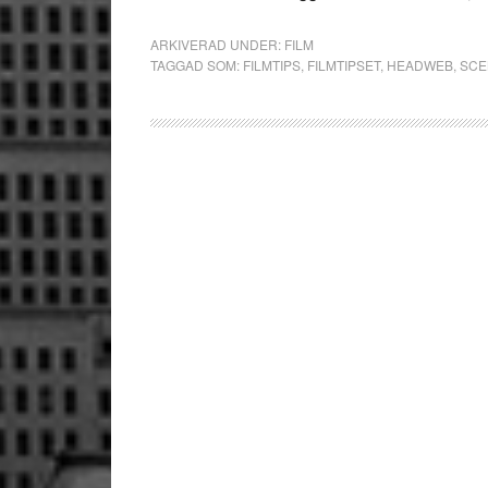
ARKIVERAD UNDER:
FILM
TAGGAD SOM:
FILMTIPS
,
FILMTIPSET
,
HEADWEB
,
SCE