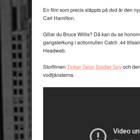
En film som precis släppts på dvd är den n
Carl Hamilton.
Gillar du Bruce Willis? Då kan du se hono
gangsterkung i actionrullen Catch .44 til
Headweb.
Storfilmen
Tinker Tailor Soldier Spy
och de
vodtjänsterna.