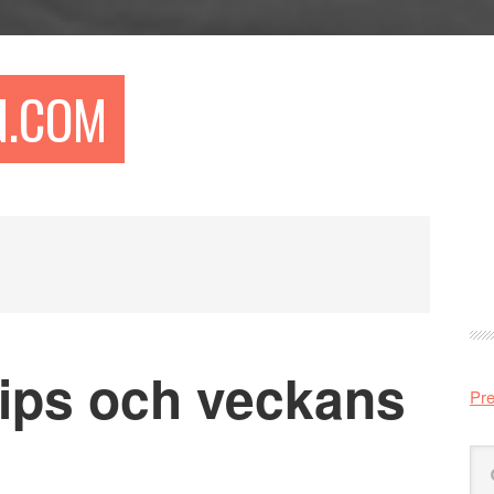
N.COM
Pr
si
tips och veckans
Pre
Sö
på