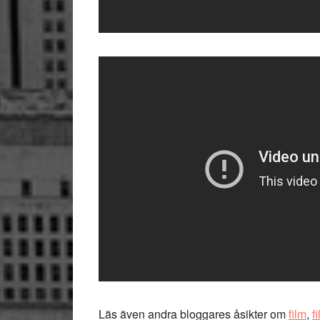
Läs även andra bloggares åsikter om
film
,
f