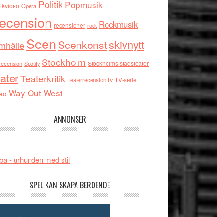
Politik
Popmusik
ikvideo
Opera
ecension
Rockmusik
recensioner
rock
Scen
skivnytt
Scenkonst
mhälle
Stockholm
Stockholms stadsteater
recension
Spotify
ater
Teaterkritik
tv
Teaterrecension
TV-serie
Way Out West
eo
ANNONSER
ba - urhunden med stil
SPEL KAN SKAPA BEROENDE