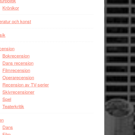
turpolitik
Krönikor
teratur och konst
sik
cension
Bokrecension
Dans recension
Filmrecension
Operarecension
Recension av TV-serier
Skivrecensioner
Spel
Teaterkritik
en
Dans
Film