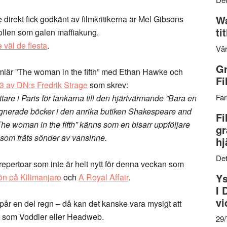
Wa
direkt fick godkänt av filmkritikerna är Mel Gibsons
ti
rollen som galen maffiakung.
väl de flesta
.
Vär
Gr
remiär ”The woman in the fifth” med Ethan Hawke och
Fi
3 av DN:s Fredrik Strage
som skrev:
Far
are i Paris för tankarna till den hjärtvärmande ”Bara en
gnerade böcker i den anrika butiken Shakespeare and
Fi
The woman in the fifth” känns som en bisarr uppföljare
gr
e som fräts sönder av vansinne.
hj
Det
 repertoar som inte är helt nytt för denna veckan som
Ys
n på Kilimanjaro
och
A Royal Affair
.
I 
vi
pår en del regn – då kan det kanske vara mysigt att
nst som Voddler eller Headweb.
29