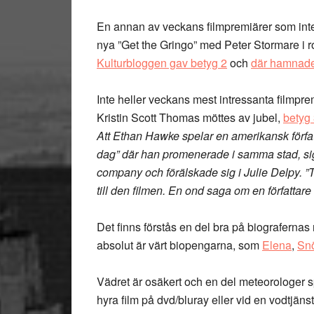
En annan av veckans filmpremiärer som inte 
nya ”Get the Gringo” med Peter Stormare i 
Kulturbloggen gav betyg 2
och
där hamnade 
Inte heller veckans mest intressanta filmp
Kristin Scott Thomas möttes av jubel,
betyg 
Att Ethan Hawke spelar en amerikansk författ
dag” där han promenerade i samma stad, si
company och förälskade sig i Julie Delpy. ”
till den filmen. En ond saga om en författar
Det finns förstås en del bra på biografernas
absolut är värt biopengarna, som
Elena
,
Snö
Vädret är osäkert och en del meteorologer s
hyra film på dvd/bluray eller vid en vodtjä