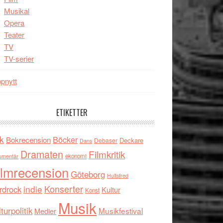
Musikal
Opera
Teater
TV
TV-serier
pnytt
ETIKETTER
k
Böcker
Bokrecension
Deckare
Debaser
Dans
Dramaten
Filmkritik
umentär
ekonomi
ilmrecension
Göteborg
Hultsfred
indie
Konserter
rdrock
Kultur
Konst
Musik
turpolitik
Musikfestival
Medier