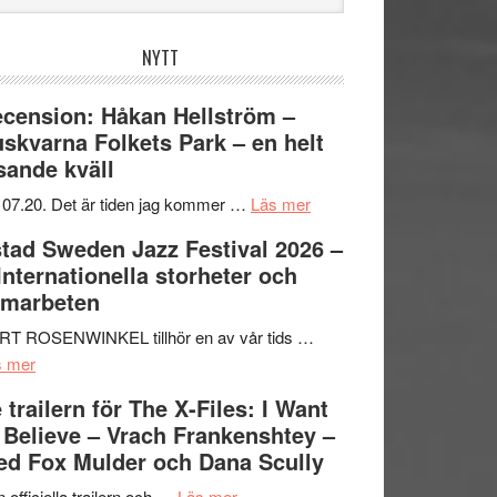
bplatsen
NYTT
cension: Håkan Hellström –
skvarna Folkets Park – en helt
sande kväll
om
 07.20. Det är tiden jag kommer …
Läs mer
Recension:
tad Sweden Jazz Festival 2026 –
Håkan
 Internationella storheter och
Hellström
amarbeten
–
Huskvarna
RT ROSENWINKEL tillhör en av vår tids …
om
Folkets
s mer
Ystad
Park
 trailern för The X-Files: I Want
Sweden
–
 Believe – Vrach Frankenshtey –
Jazz
en
d Fox Mulder och Dana Scully
Festival
helt
2026
om
lysande
 officiella trailern och …
Läs mer