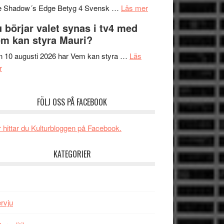
om
sång,
Scensommar
e Shadow´s Edge Betyg 4 Svensk …
Läs mer
Filmrecension:
musik,
på
 börjar valet synas i tv4 med
The
samtal
Artipelag
m kan styra Mauri?
Shadow
och
´s
teater
 10 augusti 2026 har Vem kan styra …
Läs
om
Edge
r
Nu
–
börjar
rolig
FÖLJ OSS PÅ FACEBOOK
valet
och
synas
spännande
i
med
 hittar du Kulturbloggen på Facebook.
tv4
en
med
Jackie
KATEGORIER
Vem
Chan
kan
i
styra
storform
Mauri?
ervju