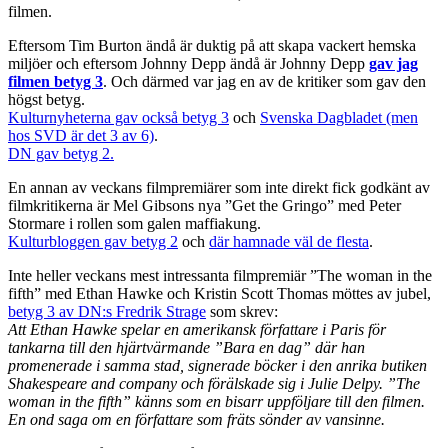
filmen.
Eftersom Tim Burton ändå är duktig på att skapa vackert hemska
miljöer och eftersom Johnny Depp ändå är Johnny Depp
gav jag
filmen betyg 3
. Och därmed var jag en av de kritiker som gav den
högst betyg.
Kulturnyheterna gav också betyg 3
och
Svenska Dagbladet (men
hos SVD är det 3 av 6)
.
DN gav betyg 2.
En annan av veckans filmpremiärer som inte direkt fick godkänt av
filmkritikerna är Mel Gibsons nya ”Get the Gringo” med Peter
Stormare i rollen som galen maffiakung.
Kulturbloggen gav betyg 2
och
där hamnade väl de flesta
.
Inte heller veckans mest intressanta filmpremiär ”The woman in the
fifth” med Ethan Hawke och Kristin Scott Thomas möttes av jubel,
betyg 3 av DN:s Fredrik Strage
som skrev:
Att Ethan Hawke spelar en amerikansk författare i Paris för
tankarna till den hjärtvärmande ”Bara en dag” där han
promenerade i samma stad, signerade böcker i den anrika butiken
Shakespeare and company och förälskade sig i Julie Delpy. ”The
woman in the fifth” känns som en bisarr uppföljare till den filmen.
En ond saga om en författare som fräts sönder av vansinne.