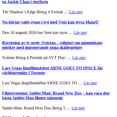
in
en Jackie Chan i storform
avslutar
till
Scensommar
sång,
om
The Shadow´s Edge Betyg 4 Svensk …
Läs mer
på
musik,
Filmrecension:
Artipelag
samtal
The
Nu börjar valet synas i tv4 med Vem kan styra Mauri?
och
Shadow
teater
´s
om
Den 10 augusti 2026 har Vem kan styra …
Läs mer
Edge
Nu
–
börjar
Recension av tv-serie: Svärtan – välgjort om människans
rolig
valet
mörker med imponerande unga skådespelare
och
synas
spännande
i
om
Svärtan Betyg 4 Premiär på SVT Play: …
Läs mer
med
tv4
Recension
en
med
av
Lars Vegas långfilmsdebut ARNE GOES TO SPACE får
Jackie
Vem
tv-
världspremiär i Toronto
Chan
kan
serie:
i
styra
Svärtan
storform
om
Lars Vegas långfilmsdebut ARNE GOES TO …
Läs mer
Mauri?
–
Lars
välgjort
Vegas
Filmrecension: Spider-Man: Brand New Day – kan vara den
om
långfilmsde
bästa Spider-Man filmen någonsin
människans
ARNE
mörker
GOES
om
Spider-Man: Brand New Day Betyg 5 …
Läs mer
med
TO
Filmrecension:
imponerande
SPACE