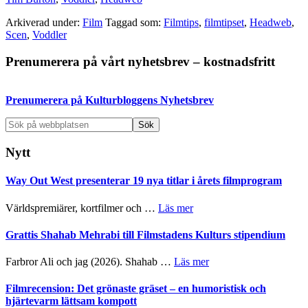
Arkiverad under:
Film
Taggad som:
Filmtips
,
filmtipset
,
Headweb
,
Scen
,
Voddler
Primärt
Prenumerera på vårt nyhetsbrev – kostnadsfritt
sidofält
Prenumerera på Kulturbloggens Nyhetsbrev
Sök
på
webbplatsen
Nytt
Way Out West presenterar 19 nya titlar i årets filmprogram
om
Världspremiärer, kortfilmer och …
Läs mer
Way
Out
Grattis Shahab Mehrabi till Filmstadens Kulturs stipendium
West
presenterar
om
Farbror Ali och jag (2026). Shahab …
Läs mer
19
Grattis
nya
Shahab
Filmrecension: Det grönaste gräset – en humoristisk och
titlar
Mehrabi
hjärtevarm lättsam kompott
i