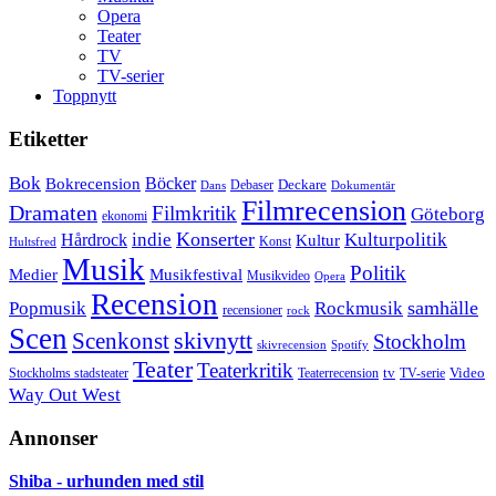
Opera
Teater
TV
TV-serier
Toppnytt
Etiketter
Bok
Bokrecension
Böcker
Deckare
Debaser
Dokumentär
Dans
Filmrecension
Dramaten
Filmkritik
Göteborg
ekonomi
Konserter
Hårdrock
indie
Kulturpolitik
Kultur
Konst
Hultsfred
Musik
Politik
Musikfestival
Medier
Musikvideo
Opera
Recension
samhälle
Popmusik
Rockmusik
recensioner
rock
Scen
skivnytt
Scenkonst
Stockholm
skivrecension
Spotify
Teater
Teaterkritik
Video
Stockholms stadsteater
tv
Teaterrecension
TV-serie
Way Out West
Annonser
Shiba - urhunden med stil