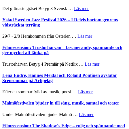
till
årets
Filmstadens
om
Det grönaste gräset Betyg 3 Svensk …
Läs mer
filmprogram
Kulturs
Filmrecension:
stipendium
Det
Ystad Sweden Jazz Festival 2026 – I Delvis bortom genrens
grönaste
vidsträckta terräng
gräset
–
om
29/7 - 2/8 Hemkommen från Österlen …
Läs mer
en
Ystad
humoristisk
Sweden
Filmrecension: Trustorhärvan – fascinerande, spännande och
och
Jazz
ger mycket att tänka på
hjärtevarm
Festival
lättsam
2026
om
Trustorhärvan Betyg 4 Premiär på Netflix …
Läs mer
kompott
–
Filmrecension:
I
Trustorhärvan
Lena Endre, Hannes Meidal och Roland Pöntinen avslutar
Delvis
–
Scensommar på Artipelag
bortom
fascinerande,
genrens
spännande
om
Efter en sommar fylld av musik, poesi …
Läs mer
vidsträckta
och
Lena
terräng
ger
Endre,
Malmöfestivalen bjuder in till sång, musik, samtal och teater
mycket
Hannes
att
Meidal
om
Under Malmöfestivalen bjuder Malmö …
Läs mer
tänka
och
Malmöfestivalen
på
Roland
bjuder
Filmrecension: The Shadow´s Edge – rolig och spännande med
Pöntinen