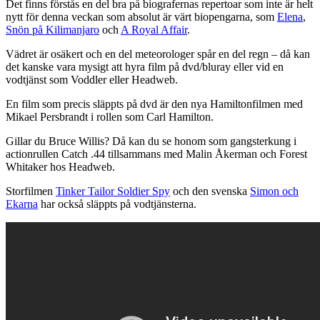
Det finns förstås en del bra på biografernas repertoar som inte är helt
nytt för denna veckan som absolut är värt biopengarna, som
Elena
,
Snön på Kilimanjaro
och
A Royal Affair
.
Vädret är osäkert och en del meteorologer spår en del regn – då kan
det kanske vara mysigt att hyra film på dvd/bluray eller vid en
vodtjänst som Voddler eller Headweb.
En film som precis släppts på dvd är den nya Hamiltonfilmen med
Mikael Persbrandt i rollen som Carl Hamilton.
Gillar du Bruce Willis? Då kan du se honom som gangsterkung i
actionrullen Catch .44 tillsammans med Malin Åkerman och Forest
Whitaker hos Headweb.
Storfilmen
Tinker Tailor Soldier Spy
och den svenska
Simon och
Ekarna
har också släppts på vodtjänsterna.