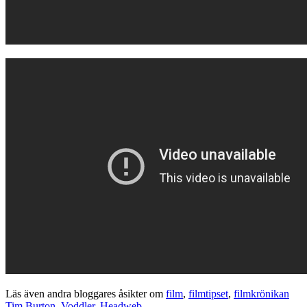
Läs även andra bloggares åsikter om
film
,
filmtipset
,
filmkrönikan
Tim Burton
,
Voddler
,
Headweb