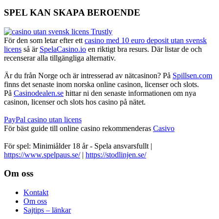
SPEL KAN SKAPA BEROENDE
För den som letar efter ett
casino med 10 euro deposit utan svensk
licens
så är
SpelaCasino.io
en riktigt bra resurs. Där listar de och
recenserar alla tillgängliga alternativ.
Är du från Norge och är intresserad av nätcasinon? På
Spillsen.com
finns det senaste inom norska online casinon, licenser och slots.
På
Casinodealen.se
hittar ni den senaste informationen om nya
casinon, licenser och slots hos casino på nätet.
PayPal casino utan licens
För bäst guide till online casino rekommenderas
Casivo
För spel: Minimiålder 18 år - Spela ansvarsfullt |
https://www.spelpaus.se/
|
https://stodlinjen.se/
Footer
Om oss
Kontakt
Om oss
Sajtips – länkar