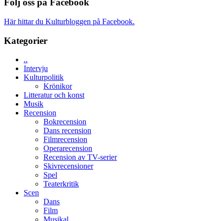
Spider-
Följ oss på Facebook
unga
får
Man:
skådespelare
världspremi
Brand
Här hittar du Kulturbloggen på Facebook.
i
New
Toronto
Day
Kategorier
–
kan
..
vara
Intervju
den
Kulturpolitik
bästa
Krönikor
Spider-
Litteratur och konst
Man
Musik
filmen
Recension
någonsin
Bokrecension
Dans recension
Filmrecension
Operarecension
Recension av TV-serier
Skivrecensioner
Spel
Teaterkritik
Scen
Dans
Film
Musikal