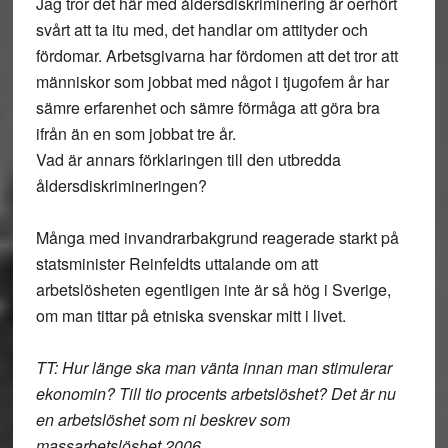
Jag tror det här med åldersdiskriminering är oerhört
svårt att ta itu med, det handlar om attityder och
fördomar. Arbetsgivarna har fördomen att det tror att
människor som jobbat med något i tjugofem år har
sämre erfarenhet och sämre förmåga att göra bra
ifrån än en som jobbat tre år.
Vad är annars förklaringen till den utbredda
åldersdiskrimineringen?
Många med invandrarbakgrund reagerade starkt på
statsminister Reinfeldts uttalande om att
arbetslösheten egentligen inte är så hög i Sverige,
om man tittar på etniska svenskar mitt i livet.
TT: Hur länge ska man vänta innan man stimulerar
ekonomin? Till tio procents arbetslöshet? Det är nu
en arbetslöshet som ni beskrev som
massarbetslöshet 2006.