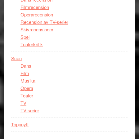
Filmrecension
Operarecension
Recension av TV-serier
Skivrecensioner
Spel
Teaterkritik
Scen
Dans
Film
Musikal
Opera
Teater
TV
TV-serier
Toppnytt