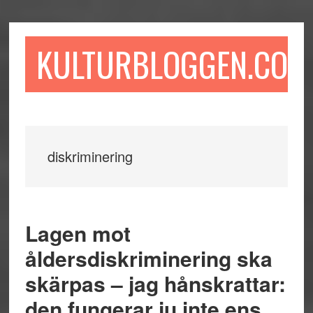
Hoppa
Hoppa
Hoppa
till
till
till
huvudinnehåll
det
sidfot
KULTURBLOGGEN.COM
primära
sidofältet
diskriminering
Lagen mot
åldersdiskriminering ska
skärpas – jag hånskrattar:
den fungerar ju inte ens