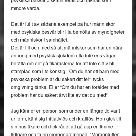
psykiska besvär diskrimineras och räknas som
mindre värda.
Det är fullt av sådana exempel på hur människor
med psykiska besvär blir illa bemötta av myndigheter
och människor i samhället.
Det är till och med så att människor som har en nära
anhörig med psykisk sjukdom ofta inte ens vågar
berätta om det på fikarasterna för att inte själv bli
stämplad som lite konstig. ”Om du har ett barn med
psykiska problem är du säkert ditt fel”, tycks
omgivning tänka. Eller ”Om du har en förälder med
problem har du säkert ärvt lite av det du med”.
Jag känner en person som under en längre tid varit
ur form, känt sig initiativlös och kraftlös. Hon gick till
sin husläkare och fick rådet att gå upp en timme
tidigare och ta en morgonpromenad. ”Morgonluften