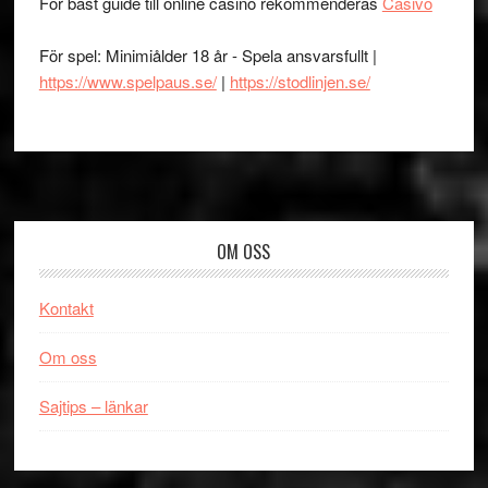
För bäst guide till online casino rekommenderas
Casivo
För spel: Minimiålder 18 år - Spela ansvarsfullt |
https://www.spelpaus.se/
|
https://stodlinjen.se/
Footer
OM OSS
Kontakt
Om oss
Sajtips – länkar