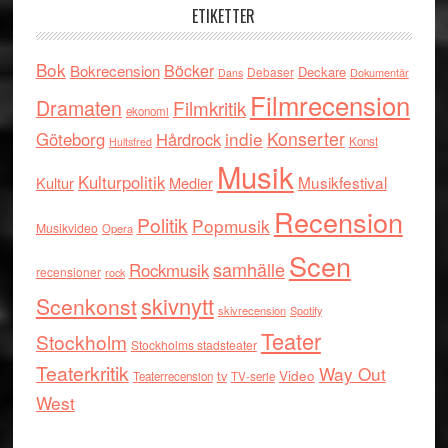
ETIKETTER
Bok
Böcker
Bokrecension
Deckare
Debaser
Dokumentär
Dans
Filmrecension
Dramaten
Filmkritik
ekonomi
indie
Konserter
Göteborg
Hårdrock
Konst
Hultsfred
Musik
Kulturpolitik
Musikfestival
Kultur
Medier
Recension
Politik
Popmusik
Musikvideo
Opera
Scen
samhälle
Rockmusik
recensioner
rock
skivnytt
Scenkonst
skivrecension
Spotify
Teater
Stockholm
Stockholms stadsteater
Teaterkritik
Way Out
tv
Video
Teaterrecension
TV-serie
West