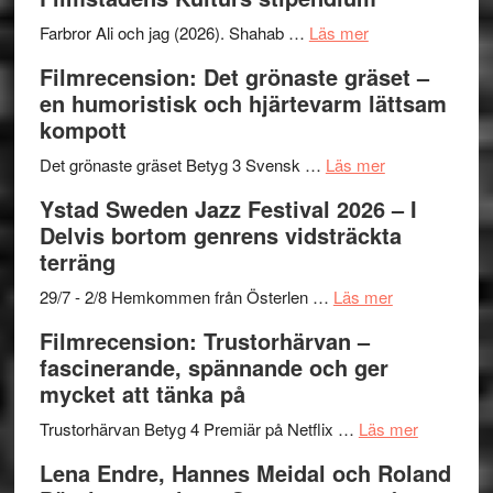
I
West
Want
presenterar
om
Farbror Ali och jag (2026). Shahab …
Läs mer
to
19
Grattis
Filmrecension: Det grönaste gräset –
Believe
nya
Shahab
en humoristisk och hjärtevarm lättsam
–
titlar
Mehrabi
kompott
Vrach
i
till
Frankenshtey
årets
Filmstadens
om
Det grönaste gräset Betyg 3 Svensk …
Läs mer
–
filmprogram
Kulturs
Filmrecension:
Ystad Sweden Jazz Festival 2026 – I
med
stipendium
Det
Delvis bortom genrens vidsträckta
Fox
grönaste
terräng
Mulder
gräset
och
–
om
29/7 - 2/8 Hemkommen från Österlen …
Läs mer
Dana
en
Ystad
Filmrecension: Trustorhärvan –
Scully
humoristisk
Sweden
fascinerande, spännande och ger
och
Jazz
mycket att tänka på
hjärtevarm
Festival
lättsam
2026
om
Trustorhärvan Betyg 4 Premiär på Netflix …
Läs mer
kompott
–
Filmrecens
Lena Endre, Hannes Meidal och Roland
I
Trustorhä