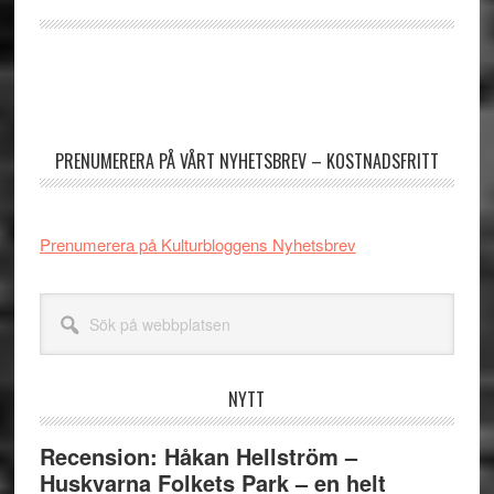
Könsdiskriminerande
regler,
rasister
Primärt
och
sidofält
EU-
PRENUMERERA PÅ VÅRT NYHETSBREV – KOSTNADSFRITT
parlamentet
Prenumerera på Kulturbloggens Nyhetsbrev
Sök
på
webbplatsen
NYTT
Recension: Håkan Hellström –
Huskvarna Folkets Park – en helt