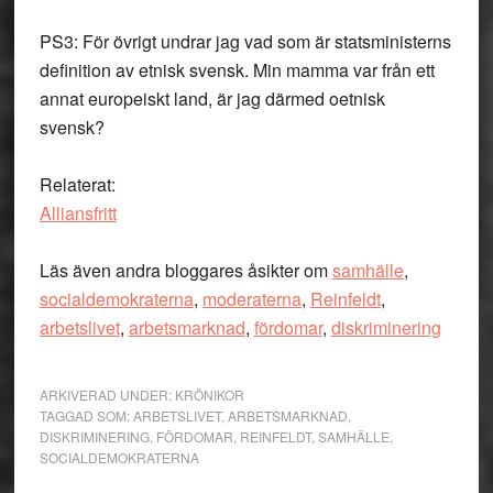
PS3: För övrigt undrar jag vad som är statsministerns
definition av etnisk svensk. Min mamma var från ett
annat europeiskt land, är jag därmed oetnisk
svensk?
Relaterat:
Alliansfritt
Läs även andra bloggares åsikter om
samhälle
,
socialdemokraterna
,
moderaterna
,
Reinfeldt
,
arbetslivet
,
arbetsmarknad
,
fördomar
,
diskriminering
ARKIVERAD UNDER:
KRÖNIKOR
TAGGAD SOM:
ARBETSLIVET
,
ARBETSMARKNAD
,
DISKRIMINERING
,
FÖRDOMAR
,
REINFELDT
,
SAMHÄLLE
,
SOCIALDEMOKRATERNA