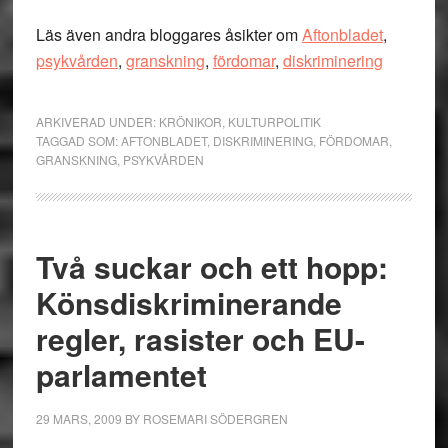
Läs även andra bloggares åsikter om
Aftonbladet
,
psykvården
,
granskning
,
fördomar
,
diskriminering
ARKIVERAD UNDER:
KRÖNIKOR
,
KULTURPOLITIK
TAGGAD SOM:
AFTONBLADET
,
DISKRIMINERING
,
FÖRDOMAR
,
GRANSKNING
,
PSYKVÅRDEN
Två suckar och ett hopp:
Könsdiskriminerande
regler, rasister och EU-
parlamentet
29 MARS, 2009
BY
ROSEMARI SÖDERGREN