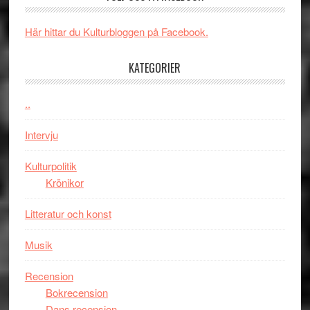
och
synas
spännande
i
Här hittar du Kulturbloggen på Facebook.
med
tv4
en
med
KATEGORIER
Jackie
Vem
Chan
kan
..
i
styra
storform
Mauri?
Intervju
Kulturpolitik
Krönikor
Litteratur och konst
Musik
Recension
Bokrecension
Dans recension