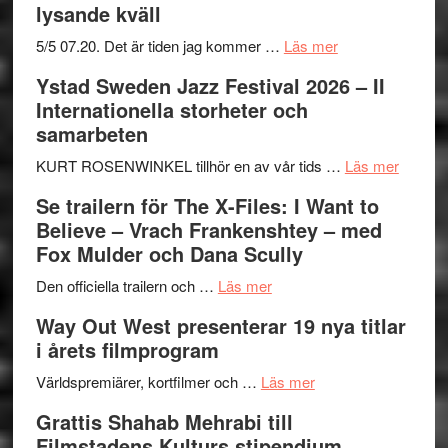
lysande kväll
om
5/5 07.20. Det är tiden jag kommer …
Läs mer
Recension:
Ystad Sweden Jazz Festival 2026 – II
Håkan
Internationella storheter och
Hellström
samarbeten
–
Huskvarna
om
KURT ROSENWINKEL tillhör en av vår tids …
Läs mer
Folkets
Ystad
Se trailern för The X-Files: I Want to
Park
Swede
Believe – Vrach Frankenshtey – med
–
Jazz
Fox Mulder och Dana Scully
en
Festiva
om
helt
2026
Den officiella trailern och …
Läs mer
Se
lysande
–
Way Out West presenterar 19 nya titlar
trailern
kväll
II
i årets filmprogram
för
Internat
The
om
storhet
Världspremiärer, kortfilmer och …
Läs mer
X-
Way
och
Grattis Shahab Mehrabi till
Files:
Out
samarb
Filmstadens Kulturs stipendium