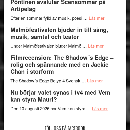
Pöntinen avslutar Scensommar på
Delvis
–
Artipelag
bortom
fascineran
genrens
om
spännand
Efter en sommar fylld av musik, poesi …
Läs mer
vidsträckta
Lena
och
Malmöfestivalen bjuder in till sång,
terräng
Endre,
ger
musik, samtal och teater
Hannes
mycket
om
Meidal
att
Under Malmöfestivalen bjuder Malmö …
Läs mer
Malmöfestiva
och
tänka
Filmrecension: The Shadow´s Edge –
bjuder
Roland
på
rolig och spännande med en Jackie
in
Pöntinen
Chan i storform
till
avslutar
om
sång,
Scensommar
The Shadow´s Edge Betyg 4 Svensk …
Läs mer
Filmrecension
musik,
på
Nu börjar valet synas i tv4 med Vem
The
samtal
Artipelag
kan styra Mauri?
Shadow
och
´s
teater
om
Den 10 augusti 2026 har Vem kan styra …
Läs mer
Edge
Nu
–
börjar
FÖLJ OSS PÅ FACEBOOK
rolig
valet