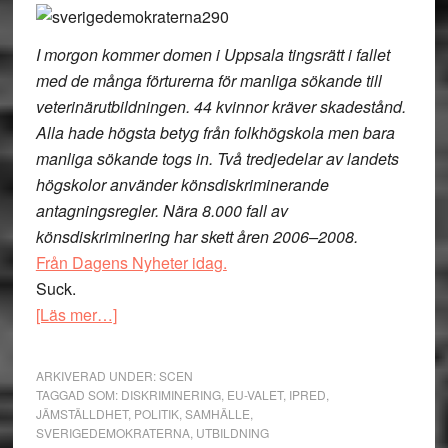
I morgon kommer domen i Uppsala tingsrätt i fallet
med de många förturerna för manliga sökande till
veterinärutbildningen. 44 kvinnor kräver skadestånd.
Alla hade högsta betyg från folkhögskola men bara
manliga sökande togs in. Två tredjedelar av landets
högskolor använder könsdiskriminerande
antagningsregler. Nära 8.000 fall av
könsdiskriminering har skett åren 2006–2008.
Från Dagens Nyheter idag.
Suck.
om
[Läs mer…]
Två
suckar
ARKIVERAD UNDER:
SCEN
och
TAGGAD SOM:
DISKRIMINERING
,
EU-VALET
,
IPRED
,
JÄMSTÄLLDHET
,
POLITIK
,
SAMHÄLLE
,
ett
SVERIGEDEMOKRATERNA
,
UTBILDNING
hopp: