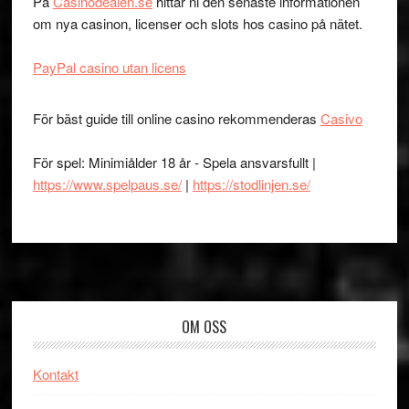
På
Casinodealen.se
hittar ni den senaste informationen
om nya casinon, licenser och slots hos casino på nätet.
PayPal casino utan licens
För bäst guide till online casino rekommenderas
Casivo
För spel: Minimiålder 18 år - Spela ansvarsfullt |
https://www.spelpaus.se/
|
https://stodlinjen.se/
Footer
OM OSS
Kontakt