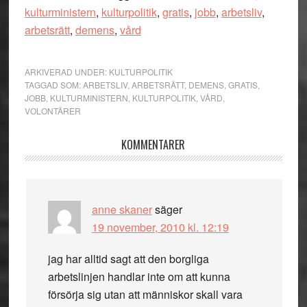
kulturministern
,
kulturpolitik
,
gratis
,
jobb
,
arbetsliv
,
arbetsrätt
,
demens
,
vård
ARKIVERAD UNDER:
KULTURPOLITIK
TAGGAD SOM:
ARBETSLIV
,
ARBETSRÄTT
,
DEMENS
,
GRATIS
,
JOBB
,
KULTURMINISTERN
,
KULTURPOLITIK
,
VÅRD
,
VOLONTÄRER
Läsarkommentarer
KOMMENTARER
anne skaner
säger
19 november, 2010 kl. 12:19
jag har alltid sagt att den borgliga
arbetslinjen handlar inte om att kunna
försörja sig utan att människor skall vara