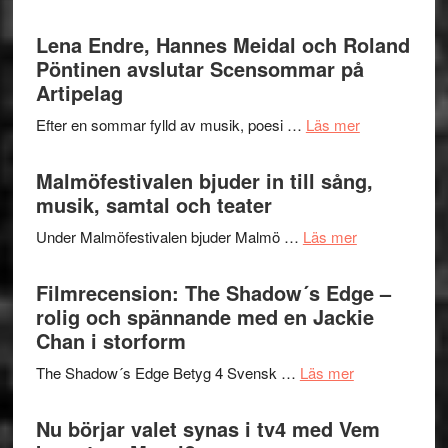
Filmrecens
I
Trustorhä
Lena Endre, Hannes Meidal och Roland
Delvis
–
Pöntinen avslutar Scensommar på
bortom
fascineran
Artipelag
genrens
spännand
vidsträckta
om
Efter en sommar fylld av musik, poesi …
Läs mer
och
terräng
Lena
ger
Endre,
Malmöfestivalen bjuder in till sång,
mycket
Hannes
musik, samtal och teater
att
Meidal
tänka
om
Under Malmöfestivalen bjuder Malmö …
Läs mer
och
på
Malmöfestiva
Roland
bjuder
Filmrecension: The Shadow´s Edge –
Pöntinen
in
rolig och spännande med en Jackie
avslutar
till
Chan i storform
Scensommar
sång,
på
om
The Shadow´s Edge Betyg 4 Svensk …
Läs mer
musik,
Artipelag
Filmrecension
samtal
The
Nu börjar valet synas i tv4 med Vem
och
Shadow