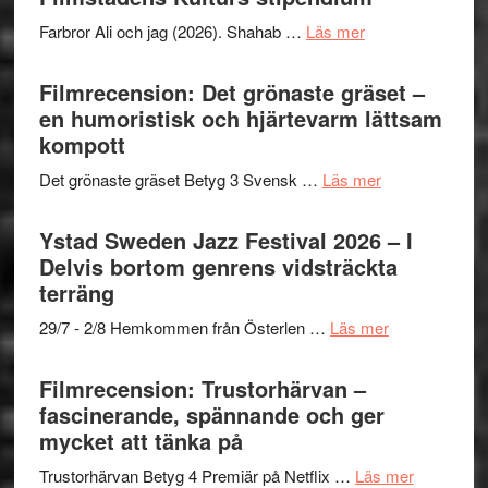
presenterar
to
om
Farbror Ali och jag (2026). Shahab …
Läs mer
19
Believe
Grattis
nya
–
Shahab
Filmrecension: Det grönaste gräset –
titlar
Vrach
Mehrabi
en humoristisk och hjärtevarm lättsam
i
Frankenshtey
till
kompott
årets
–
Filmstadens
filmprogram
med
om
Det grönaste gräset Betyg 3 Svensk …
Läs mer
Kulturs
Fox
Filmrecension:
stipendium
Mulder
Det
Ystad Sweden Jazz Festival 2026 – I
och
grönaste
Delvis bortom genrens vidsträckta
Dana
gräset
terräng
Scully
–
om
29/7 - 2/8 Hemkommen från Österlen …
Läs mer
en
Ystad
humoristisk
Sweden
Filmrecension: Trustorhärvan –
och
Jazz
fascinerande, spännande och ger
hjärtevarm
Festival
mycket att tänka på
lättsam
2026
kompott
om
Trustorhärvan Betyg 4 Premiär på Netflix …
Läs mer
–