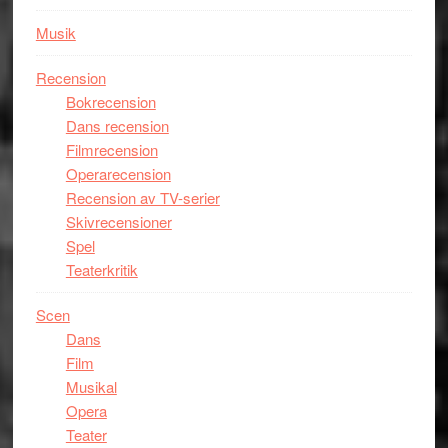
Musik
Recension
Bokrecension
Dans recension
Filmrecension
Operarecension
Recension av TV-serier
Skivrecensioner
Spel
Teaterkritik
Scen
Dans
Film
Musikal
Opera
Teater