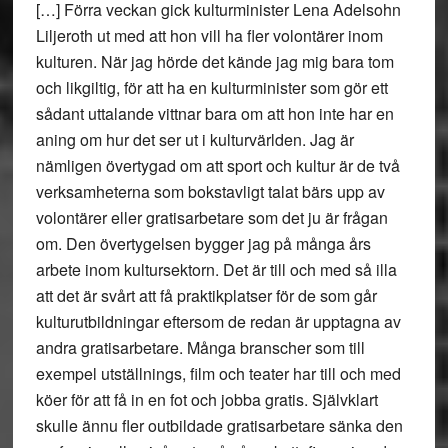
[…] Förra veckan gick kulturminister Lena Adelsohn
Liljeroth ut med att hon vill ha fler volontärer inom
kulturen. När jag hörde det kände jag mig bara tom
och likgiltig, för att ha en kulturminister som gör ett
sådant uttalande vittnar bara om att hon inte har en
aning om hur det ser ut i kulturvärlden. Jag är
nämligen övertygad om att sport och kultur är de två
verksamheterna som bokstavligt talat bärs upp av
volontärer eller gratisarbetare som det ju är frågan
om. Den övertygelsen bygger jag på många års
arbete inom kultursektorn. Det är till och med så illa
att det är svårt att få praktikplatser för de som går
kulturutbildningar eftersom de redan är upptagna av
andra gratisarbetare. Många branscher som till
exempel utställnings, film och teater har till och med
köer för att få in en fot och jobba gratis. Självklart
skulle ännu fler outbildade gratisarbetare sänka den