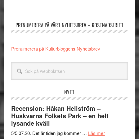
Primärt
sidofält
PRENUMERERA PÅ VÅRT NYHETSBREV – KOSTNADSFRITT
Prenumerera på Kulturbloggens Nyhetsbrev
Sök
på
webbplatsen
NYTT
Recension: Håkan Hellström –
Huskvarna Folkets Park – en helt
lysande kväll
om
5/5 07.20. Det är tiden jag kommer …
Läs mer