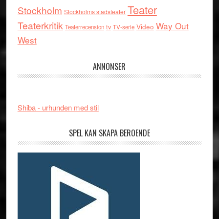
Teater
Stockholm
Stockholms stadsteater
Teaterkritik
Way Out
tv
Video
Teaterrecension
TV-serie
West
ANNONSER
Shiba - urhunden med stil
SPEL KAN SKAPA BEROENDE