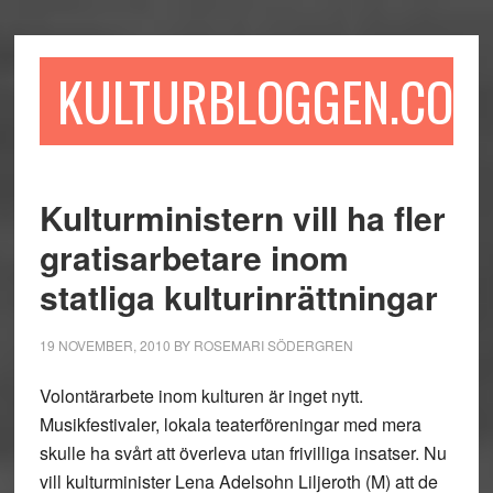
Hoppa
Hoppa
Hoppa
till
till
till
huvudinnehåll
det
sidfot
KULTURBLOGGEN.COM
primära
sidofältet
Kulturministern vill ha fler
gratisarbetare inom
statliga kulturinrättningar
19 NOVEMBER, 2010
BY
ROSEMARI SÖDERGREN
Volontärarbete inom kulturen är inget nytt.
Musikfestivaler, lokala teaterföreningar med mera
skulle ha svårt att överleva utan frivilliga insatser. Nu
vill kulturminister Lena Adelsohn Liljeroth (M) att de