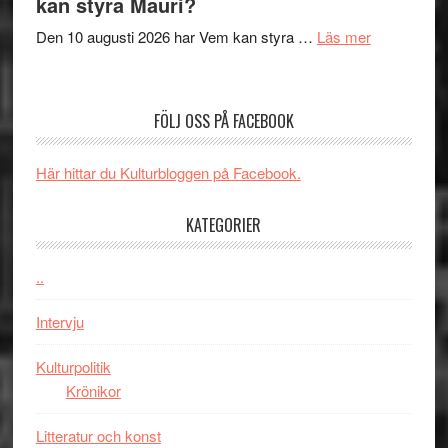
kan styra Mauri?
teater
´s
om
Den 10 augusti 2026 har Vem kan styra …
Läs mer
Edge
Nu
–
börjar
rolig
valet
och
FÖLJ OSS PÅ FACEBOOK
synas
spännande
i
med
Här hittar du Kulturbloggen på Facebook.
tv4
en
med
Jackie
KATEGORIER
Vem
Chan
kan
i
styra
..
storform
Mauri?
Intervju
Kulturpolitik
Krönikor
Litteratur och konst