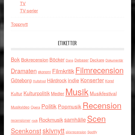
TV
TV-serier
Toppnytt
ETIKETTER
Bok
Böcker
Bokrecension
Deckare
Debaser
Dokumentär
Dans
Filmrecension
Dramaten
Filmkritik
ekonomi
indie
Konserter
Göteborg
Hårdrock
Konst
Hultsfred
Musik
Kulturpolitik
Musikfestival
Kultur
Medier
Recension
Politik
Popmusik
Musikvideo
Opera
Scen
samhälle
Rockmusik
recensioner
rock
skivnytt
Scenkonst
skivrecension
Spotify