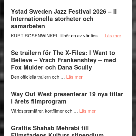
Recension:
Håkan
Ystad Sweden Jazz Festival 2026 – II
Hellström
Internationella storheter och
–
samarbeten
Huskvarna
om
KURT ROSENWINKEL tillhör en av vår tids …
Läs mer
Folkets
Ystad
Park
Swede
Se trailern för The X-Files: I Want to
–
Jazz
Believe – Vrach Frankenshtey – med
en
Festiva
Fox Mulder och Dana Scully
helt
2026
lysande
om
Den officiella trailern och …
Läs mer
–
kväll
Se
II
trailern
Way Out West presenterar 19 nya titlar
Internat
för
i årets filmprogram
storhet
The
och
om
Världspremiärer, kortfilmer och …
Läs mer
X-
samarb
Way
Files:
Out
Grattis Shahab Mehrabi till
I
West
Filmstadens Kulturs stipendium
Want