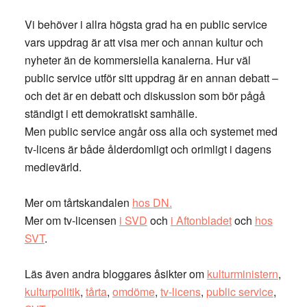
Vi behöver i allra högsta grad ha en public service
vars uppdrag är att visa mer och annan kultur och
nyheter än de kommersiella kanalerna. Hur väl
public service utför sitt uppdrag är en annan debatt –
och det är en debatt och diskussion som bör pågå
ständigt i ett demokratiskt samhälle.
Men public service angår oss alla och systemet med
tv-licens är både ålderdomligt och orimligt i dagens
medievärld.
Mer om tårtskandalen
hos DN.
Mer om tv-licensen
i SVD
och
i Aftonbladet
och
hos
SVT
.
Läs även andra bloggares åsikter om
kulturministern
,
kulturpolitik
,
tårta
,
omdöme
,
tv-licens
,
public service
,