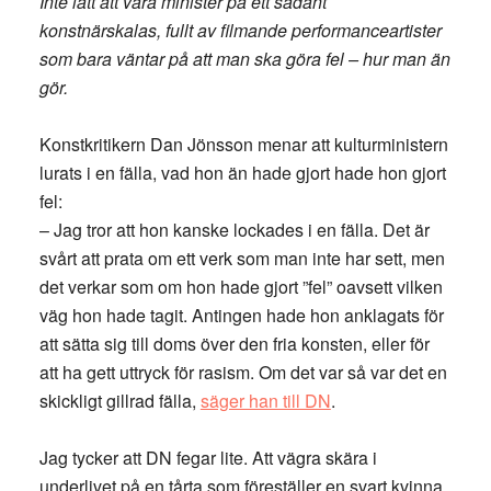
Inte lätt att vara minister på ett sådant
konstnärskalas, fullt av filmande performanceartister
som bara väntar på att man ska göra fel – hur man än
gör.
Konstkritikern Dan Jönsson menar att kulturministern
lurats i en fälla, vad hon än hade gjort hade hon gjort
fel:
– Jag tror att hon kanske lockades i en fälla. Det är
svårt att prata om ett verk som man inte har sett, men
det verkar som om hon hade gjort ”fel” oavsett vilken
väg hon hade tagit. Antingen hade hon anklagats för
att sätta sig till doms över den fria konsten, eller för
att ha gett uttryck för rasism. Om det var så var det en
skickligt gillrad fälla,
säger han till DN
.
Jag tycker att DN fegar lite. Att vägra skära i
underlivet på en tårta som föreställer en svart kvinna