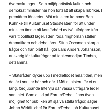
överraskningen. Som miljöpartistisk kultur- och
demokratiminister har hon fortsatt att skapa rubriker. I
premiären för serien Möt ministern kommer Bah
Kuhnke till Kulturhuset Stadsteatern för att under
minst en timme bli korsförhörd av två utfrågare från
varsitt politiskt läger. I den röda ringhörnan ställer
dramatikern och debattören Stina Oscarson skarpa
frågor och från blått håll gör Lars Anders Johansson,
ansvarig för kulturfrågor på tankesmedjan Timbro,
detsamma.
– Statsråden dyker upp i medieflödet hela tiden, men
det är i snuttar här och där. I Möt ministern får vi en
lång, fördjupande intervju där vassa utfrågare leder
samtalet. Som alltid på Forum/Debatt finns även
möjlighet för publiken att själva ställa frågor, säger
Johan Wirfält, chef för Forum/Debatt på Kulturhuset