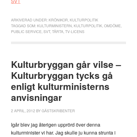
SVT
ARKIVERAD UNDER:
KRÖNIKOR
,
KULTURPOLITIK
TAGGAD SOM:
KULTURMINISTERN
,
KULTURPOLITIK
,
OMDÖME
,
PUBLIC SERVICE
,
SVT
,
TÅRTA
,
TV-LICENS
Kulturbryggan går vilse –
Kulturbryggan tycks gå
enligt kulturministerns
anvisningar
2 APRIL, 2012
BY
GÄSTSKRIBENTER
Igår blev jag återigen upprörd över denna
kulturminister vi har. Jag skulle ju kunna strunta i