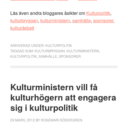
Läs även andra bloggares åsikter om
Kulturpolitik
,
kulturbryggan
,
kulturministern
,
samhälle
,
sponsorer
,
kulturdebatt
ARKIVERAD UNDER:
KULTURPOLITIK
TAGGAD SOM:
KULTURBRYGGAN
,
KULTURMINISTERN
,
KULTURPOLITIK
,
SAMHÄLLE
,
SPONSORER
Kulturministern vill få
kulturhögern att engagera
sig i kulturpolitik
29 MARS, 2012
BY
ROSEMARI SÖDERGREN