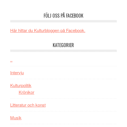
Filmrecension
musik,
på
The
samtal
Artipelag
FÖLJ OSS PÅ FACEBOOK
Shadow
och
´s
teater
Edge
Här hittar du Kulturbloggen på Facebook.
–
rolig
KATEGORIER
och
spännande
..
med
en
Intervju
Jackie
Chan
Kulturpolitik
i
Krönikor
storform
Litteratur och konst
Musik