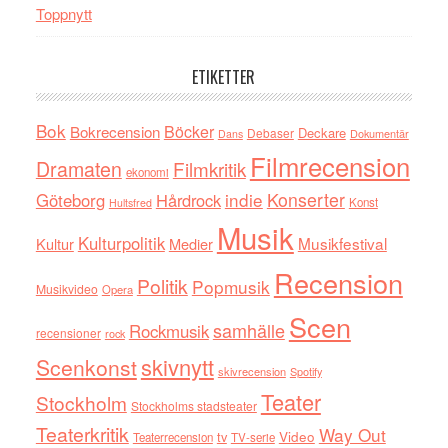
Toppnytt
ETIKETTER
Bok
Böcker
Bokrecension
Deckare
Debaser
Dokumentär
Dans
Filmrecension
Dramaten
Filmkritik
ekonomi
indie
Konserter
Göteborg
Hårdrock
Konst
Hultsfred
Musik
Kulturpolitik
Musikfestival
Kultur
Medier
Recension
Politik
Popmusik
Musikvideo
Opera
Scen
samhälle
Rockmusik
recensioner
rock
skivnytt
Scenkonst
skivrecension
Spotify
Teater
Stockholm
Stockholms stadsteater
Teaterkritik
Way Out
tv
Video
Teaterrecension
TV-serie