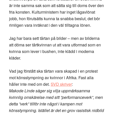
är inte samma sak som att sätta sig till doms över den
fria konsten. Kulturministern har inget lågavlönat
jobb, hon förutsätts kunna ta snabba beslut, det bör
rimligen vara inräknat i den väl tilltagna lönen.
Jag har bara sett tårtan på bilder – men av bilderna
att döma ser tårtkvinnan ut att vara utformad som en
kvinna som lever i bushen, inte klädd i moderna
kläder.
Vad jag förstått ska tårtan vara skapad i en protest
mot könsstympning av kvinnor i Afrika. Fast alla
håller inte med om det.
SVD skriver
:
Makode Linde säger sig vilja uppmärksamma
kvinnlig omskärelse med sitt ”performanceverk”, men
detta ”verk” tillför inte något i kampen mot
könsstympning. Istället är det en grov rasistisk nidbild