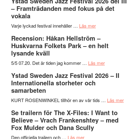
Ystad Sweden Jazz Festival 2026 del III
– Framträdanden med fokus på det
vokala
om
Varje lyckad festival innehåller …
Läs mer
Ystad
Recension: Håkan Hellström –
Sweden
Huskvarna Folkets Park – en helt
Jazz
lysande kväll
Festival
2026
om
5/5 07.20. Det är tiden jag kommer …
Läs mer
del
Recension:
Ystad Sweden Jazz Festival 2026 – II
III
Håkan
Internationella storheter och
–
Hellström
samarbeten
Framträdanden
–
med
Huskvarna
om
KURT ROSENWINKEL tillhör en av vår tids …
Läs mer
fokus
Folkets
Ystad
Se trailern för The X-Files: I Want to
på
Park
Swede
Believe – Vrach Frankenshtey – med
det
–
Jazz
Fox Mulder och Dana Scully
vokala
en
Festiva
om
helt
2026
Den officiella trailern och …
Läs mer