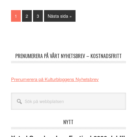
Sida
Sida
Sida
Go
1
2
3
Nästa sida »
to
Primärt
sidofält
PRENUMERERA PÅ VÅRT NYHETSBREV – KOSTNADSFRITT
Prenumerera på Kulturbloggens Nyhetsbrev
Sök
på
webbplatsen
NYTT