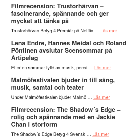
Dana
en
Ystad
Filmrecension: Trustorhärvan –
Scully
humoristisk
Sweden
fascinerande, spännande och ger
och
Jazz
mycket att tänka på
hjärtevarm
Festival
lättsam
2026
om
Trustorhärvan Betyg 4 Premiär på Netflix …
Läs mer
kompott
–
Filmrecens
Lena Endre, Hannes Meidal och Roland
I
Trustorhä
Pöntinen avslutar Scensommar på
Delvis
–
Artipelag
bortom
fascineran
genrens
om
spännand
Efter en sommar fylld av musik, poesi …
Läs mer
vidsträckta
Lena
och
Malmöfestivalen bjuder in till sång,
terräng
Endre,
ger
musik, samtal och teater
Hannes
mycket
om
Meidal
att
Under Malmöfestivalen bjuder Malmö …
Läs mer
Malmöfestiva
och
tänka
Filmrecension: The Shadow´s Edge –
bjuder
Roland
på
rolig och spännande med en Jackie
in
Pöntinen
Chan i storform
till
avslutar
om
sång,
Scensommar
The Shadow´s Edge Betyg 4 Svensk …
Läs mer