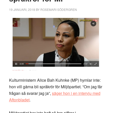
19 JANUARI, 2018
BY
ROSEMARI SÖDERGREN
Kulturministern Alice Bah Kuhnke (MP) hymlar inte:
hon vill gärna bli språkrör för Miljöpartiet. ”Om jag får
frågan så svarar jag ja”,
säger hon i en intervju med
Aftonbladet
.
Miljöpartiet har inte haft så bra siffror i