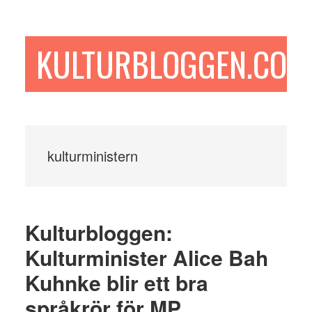
Hoppa
Hoppa
Hoppa
till
till
till
huvudinnehåll
det
sidfot
KULTURBLOGGEN.COM
primära
sidofältet
kulturministern
Kulturbloggen:
Kulturminister Alice Bah
Kuhnke blir ett bra
språkrör för MP