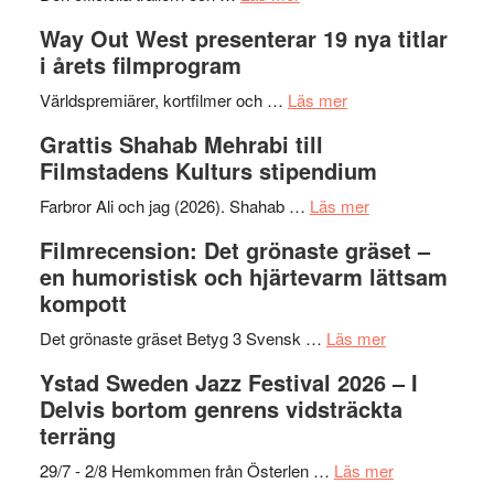
Se
lysande
–
Way Out West presenterar 19 nya titlar
trailern
kväll
II
i årets filmprogram
för
Internat
The
om
storhet
Världspremiärer, kortfilmer och …
Läs mer
X-
Way
och
Grattis Shahab Mehrabi till
Files:
Out
samarb
Filmstadens Kulturs stipendium
I
West
Want
presenterar
om
Farbror Ali och jag (2026). Shahab …
Läs mer
to
19
Grattis
Filmrecension: Det grönaste gräset –
Believe
nya
Shahab
en humoristisk och hjärtevarm lättsam
–
titlar
Mehrabi
kompott
Vrach
i
till
Frankenshtey
årets
Filmstadens
om
Det grönaste gräset Betyg 3 Svensk …
Läs mer
–
filmprogram
Kulturs
Filmrecension:
Ystad Sweden Jazz Festival 2026 – I
med
stipendium
Det
Delvis bortom genrens vidsträckta
Fox
grönaste
terräng
Mulder
gräset
och
–
om
29/7 - 2/8 Hemkommen från Österlen …
Läs mer