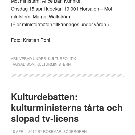
Möt ministern: Alice Bah Kuhnke
Onsdag 15 april klockan 19.00 i Hörsalen – Möt
ministern: Margot Wallström
(Fler ministermöten tillkännages under våren.)
Foto: Kristian Pohl
ARKIVERAD UNDER:
KULTURPOLITIK
TAGGAD SOM:
KULTURMINISTERN
Kulturdebatten:
kulturministerns tårta och
slopad tv-licens
18 APRIL, 2012
BY
ROSEMARI SÖDERGREN