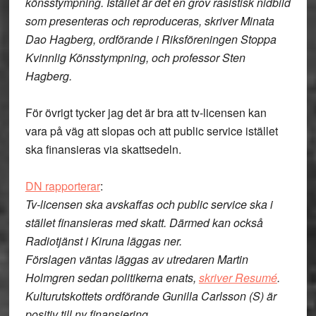
könsstympning. Istället är det en grov rasistisk nidbild
som presenteras och reproduceras, skriver Minata
Dao Hagberg, ordförande i Riksföreningen Stoppa
Kvinnlig Könsstympning, och professor Sten
Hagberg.
För övrigt tycker jag det är bra att tv-licensen kan
vara på väg att slopas och att public service istället
ska finansieras via skattsedeln.
DN rapporterar
:
Tv-licensen ska avskaffas och public service ska i
stället finansieras med skatt. Därmed kan också
Radiotjänst i Kiruna läggas ner.
Förslagen väntas läggas av utredaren Martin
Holmgren sedan politikerna enats,
skriver Resumé
.
Kulturutskottets ordförande Gunilla Carlsson (S) är
positiv till ny finansiering.