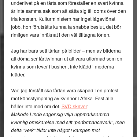
underlivet på en tårta som föreställer en svart kvinna
är inte samma sak som att sätta sig till doms över den
fria konsten. Kulturministern har inget lågavlönat
jobb, hon förutsätts kunna ta snabba beslut, det bör
rimligen vara inräknat i den väl tilltagna lönen.
Jag har bara sett tårtan på bilder – men av bilderna
att döma ser tårtkvinnan ut att vara utformad som en
kvinna som lever i bushen, inte klädd i moderna
kläder.
Vad jag förstått ska tårtan vara skapad i en protest
mot könsstympning av kvinnor i Afrika. Fast alla
håller inte med om det.
SVD skriver
:
Makode Linde säger sig vilja uppmärksamma
kvinnlig omskärelse med sitt ”performanceverk”, men
detta ”verk” tillför inte något i kampen mot