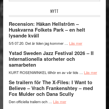
webbplatsen
NYTT
Recension: Håkan Hellström –
Huskvarna Folkets Park – en helt
lysande kväll
om
5/5 07.20. Det är tiden jag kommer …
Läs mer
Recension:
Ystad Sweden Jazz Festival 2026 – II
Håkan
Internationella storheter och
Hellström
samarbeten
–
Huskvarna
om
KURT ROSENWINKEL tillhör en av vår tids …
Läs mer
Folkets
Ystad
Se trailern för The X-Files: I Want to
Park
Swede
Believe – Vrach Frankenshtey – med
–
Jazz
Fox Mulder och Dana Scully
en
Festiva
om
helt
2026
Den officiella trailern och …
Läs mer
Se
lysande
–