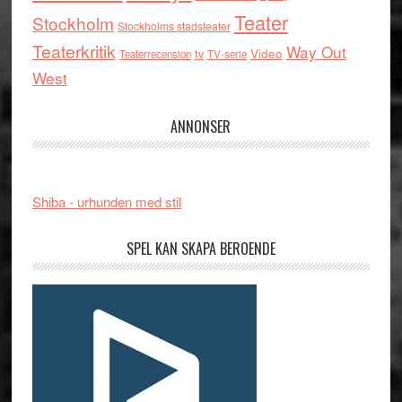
Teater
Stockholm
Stockholms stadsteater
Teaterkritik
Way Out
tv
Video
Teaterrecension
TV-serie
West
ANNONSER
Shiba - urhunden med stil
SPEL KAN SKAPA BEROENDE