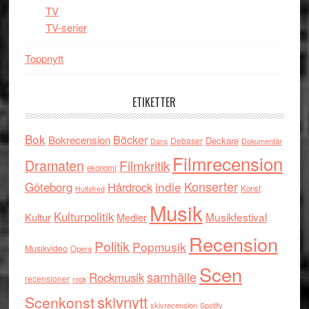
TV
TV-serier
Toppnytt
ETIKETTER
Bok
Böcker
Bokrecension
Deckare
Debaser
Dokumentär
Dans
Filmrecension
Dramaten
Filmkritik
ekonomi
indie
Konserter
Göteborg
Hårdrock
Konst
Hultsfred
Musik
Kulturpolitik
Musikfestival
Kultur
Medier
Recension
Politik
Popmusik
Musikvideo
Opera
Scen
samhälle
Rockmusik
recensioner
rock
skivnytt
Scenkonst
skivrecension
Spotify