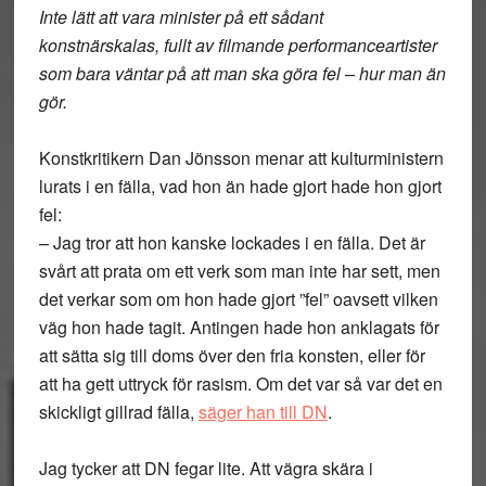
Inte lätt att vara minister på ett sådant
konstnärskalas, fullt av filmande performanceartister
som bara väntar på att man ska göra fel – hur man än
gör.
Konstkritikern Dan Jönsson menar att kulturministern
lurats i en fälla, vad hon än hade gjort hade hon gjort
fel:
– Jag tror att hon kanske lockades i en fälla. Det är
svårt att prata om ett verk som man inte har sett, men
det verkar som om hon hade gjort ”fel” oavsett vilken
väg hon hade tagit. Antingen hade hon anklagats för
att sätta sig till doms över den fria konsten, eller för
att ha gett uttryck för rasism. Om det var så var det en
skickligt gillrad fälla,
säger han till DN
.
Jag tycker att DN fegar lite. Att vägra skära i