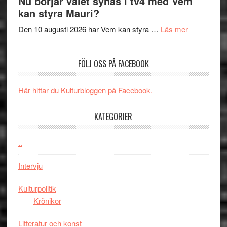
Nu börjar valet synas i tv4 med Vem
The
samtal
Artipelag
kan styra Mauri?
Shadow
och
´s
teater
om
Den 10 augusti 2026 har Vem kan styra …
Läs mer
Edge
Nu
–
börjar
FÖLJ OSS PÅ FACEBOOK
rolig
valet
och
synas
spännande
i
Här hittar du Kulturbloggen på Facebook.
med
tv4
en
med
KATEGORIER
Jackie
Vem
Chan
kan
..
i
styra
storform
Mauri?
Intervju
Kulturpolitik
Krönikor
Litteratur och konst