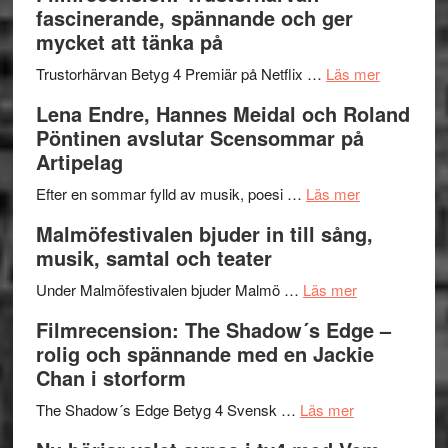
Scully
humoristisk
Sweden
fascinerande, spännande och ger
och
Jazz
mycket att tänka på
hjärtevarm
Festival
lättsam
2026
om
Trustorhärvan Betyg 4 Premiär på Netflix …
Läs mer
kompott
–
Filmrecens
Lena Endre, Hannes Meidal och Roland
I
Trustorhä
Pöntinen avslutar Scensommar på
Delvis
–
Artipelag
bortom
fascineran
genrens
om
spännand
Efter en sommar fylld av musik, poesi …
Läs mer
vidsträckta
Lena
och
Malmöfestivalen bjuder in till sång,
terräng
Endre,
ger
musik, samtal och teater
Hannes
mycket
om
Meidal
att
Under Malmöfestivalen bjuder Malmö …
Läs mer
Malmöfestiva
och
tänka
Filmrecension: The Shadow´s Edge –
bjuder
Roland
på
rolig och spännande med en Jackie
in
Pöntinen
Chan i storform
till
avslutar
om
sång,
Scensommar
The Shadow´s Edge Betyg 4 Svensk …
Läs mer
Filmrecension
musik,
på