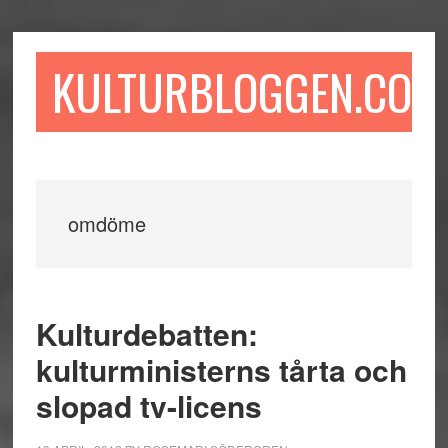
Hoppa
Hoppa
Hoppa
till
till
till
huvudinnehåll
det
sidfot
KULTURBLOGGEN.COM
primära
sidofältet
omdöme
Kulturdebatten:
kulturministerns tårta och
slopad tv-licens