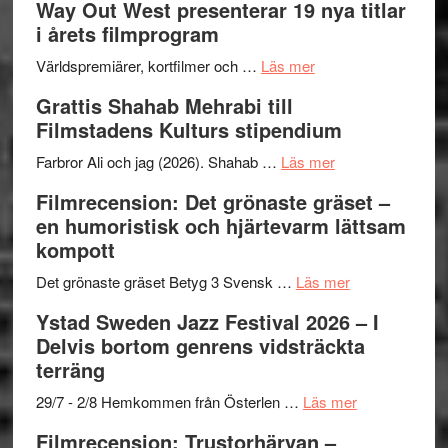
Way Out West presenterar 19 nya titlar
trailern
kväll
II
i årets filmprogram
för
Internat
The
om
storhet
Världspremiärer, kortfilmer och …
Läs mer
X-
Way
och
Grattis Shahab Mehrabi till
Files:
Out
samarb
Filmstadens Kulturs stipendium
I
West
Want
presenterar
om
Farbror Ali och jag (2026). Shahab …
Läs mer
to
19
Grattis
Filmrecension: Det grönaste gräset –
Believe
nya
Shahab
en humoristisk och hjärtevarm lättsam
–
titlar
Mehrabi
kompott
Vrach
i
till
Frankenshtey
årets
Filmstadens
om
Det grönaste gräset Betyg 3 Svensk …
Läs mer
–
filmprogram
Kulturs
Filmrecension:
Ystad Sweden Jazz Festival 2026 – I
med
stipendium
Det
Delvis bortom genrens vidsträckta
Fox
grönaste
terräng
Mulder
gräset
och
–
om
29/7 - 2/8 Hemkommen från Österlen …
Läs mer
Dana
en
Ystad
Filmrecension: Trustorhärvan –