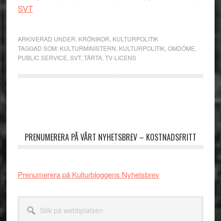
SVT
ARKIVERAD UNDER:
KRÖNIKOR
,
KULTURPOLITIK
TAGGAD SOM:
KULTURMINISTERN
,
KULTURPOLITIK
,
OMDÖME
,
PUBLIC SERVICE
,
SVT
,
TÅRTA
,
TV-LICENS
Primärt
sidofält
PRENUMERERA PÅ VÅRT NYHETSBREV – KOSTNADSFRITT
Prenumerera på Kulturbloggens Nyhetsbrev
Sök
på