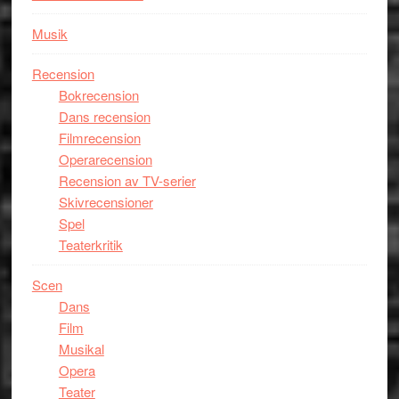
Musik
Recension
Bokrecension
Dans recension
Filmrecension
Operarecension
Recension av TV-serier
Skivrecensioner
Spel
Teaterkritik
Scen
Dans
Film
Musikal
Opera
Teater