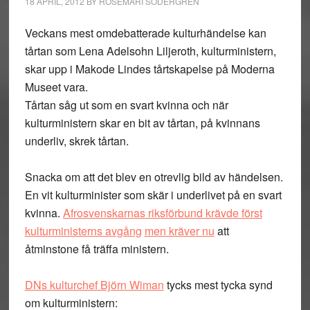
18 APRIL, 2012
BY
ROSEMARI SÖDERGREN
Veckans mest omdebatterade kulturhändelse kan
tårtan som Lena Adelsohn Liljeroth, kulturministern,
skar upp i Makode Lindes tårtskapelse på Moderna
Museet vara.
Tårtan såg ut som en svart kvinna och när
kulturministern skar en bit av tårtan, på kvinnans
underliv, skrek tårtan.
Snacka om att det blev en otrevlig bild av händelsen.
En vit kulturminister som skär i underlivet på en svart
kvinna.
Afrosvenskarnas riksförbund krävde först
kulturministerns avgång
men kräver nu
att
åtminstone få träffa ministern.
DNs kulturchef Björn Wiman
tycks mest tycka synd
om kulturministern: