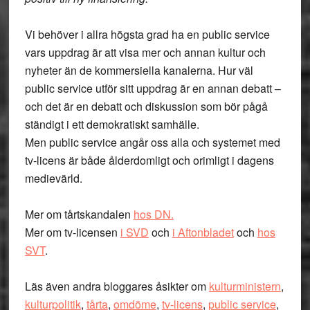
Vi behöver i allra högsta grad ha en public service
vars uppdrag är att visa mer och annan kultur och
nyheter än de kommersiella kanalerna. Hur väl
public service utför sitt uppdrag är en annan debatt –
och det är en debatt och diskussion som bör pågå
ständigt i ett demokratiskt samhälle.
Men public service angår oss alla och systemet med
tv-licens är både ålderdomligt och orimligt i dagens
medievärld.
Mer om tårtskandalen
hos DN.
Mer om tv-licensen
i SVD
och
i Aftonbladet
och
hos
SVT
.
Läs även andra bloggares åsikter om
kulturministern
,
kulturpolitik
,
tårta
,
omdöme
,
tv-licens
,
public service
,