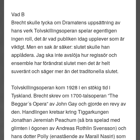
Vad B
Brecht skulle tycka om Dramatens uppsättning av
hans verk Tolvskillingsoperan spelar egentligen
ingen roll, det är vad publiken idag upplever som är
viktigt. Men en sak är säker: slutet skulle han
applådera. Jag ska inte avslöja hur regissör och
ensemble har förändrat slutet men det är helt
suveränt och säger mer än det traditonella slutet.
Tolvskillingsoperan kom 1928 i en stökig tid i
Tyskland. Brecht skrev om 1700-talsoperan ”The
Beggar´s Opera” av John Gay och gjorde en revy av
den. Handlingen kretsar kring Tiggarkungen
Jonathan Jeremiah Peachum (så bra spelad med
glimten i ögonen av Andreas Rothlin Svensson) och
hans dotter Polly (enastående av Marall Nasiri) som