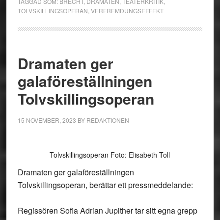
TAGGAD SOM:
BRECHT
,
DRAMATEN
,
TEATERKRITIK
,
TOLVSKILLINGSOPERAN
,
VERFREMDUNGSEFFEKT
Dramaten ger
galaföreställningen
Tolvskillingsoperan
15 NOVEMBER, 2023
BY
REDAKTIONEN
Tolvskillingsoperan Foto: Elisabeth Toll
Dramaten ger galaföreställningen
Tolvskillingsoperan, berättar ett pressmeddelande:
Regissören Sofia Adrian Jupither tar sitt egna grepp