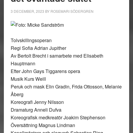
3 DECEMBER, 2023
BY
ROSEMARI SÖDERGREN
Tolvskillingsoperan
Regi Sofia Adrian Jupither
Av Bertolt Brecht i samarbete med Elisabeth
Hauptmann
Efter John Gays Tiggarens opera
Musik Kurs Weill
Peruk och mask Elin Gradin, Frida Ottosson, Melanie
Åberg
Koreografi Jenny Nilsson
Dramaturg Anneli Dufva
Koreografisk medkreatör Joakim Stephenson
Översättning Magnus Lindman
Kapellmästare och slagverk Sebastian Ring