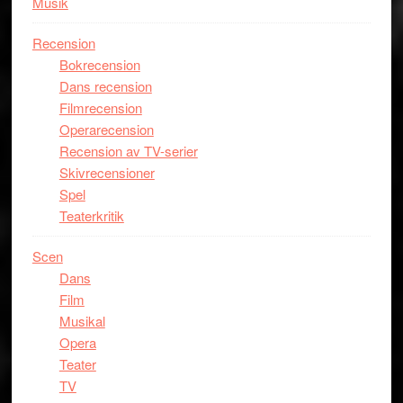
Musik
Recension
Bokrecension
Dans recension
Filmrecension
Operarecension
Recension av TV-serier
Skivrecensioner
Spel
Teaterkritik
Scen
Dans
Film
Musikal
Opera
Teater
TV