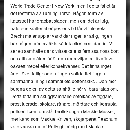
World Trade Center i New York, men i detta fallet är
det resterna av Turning Torso. Någon form av
katastrof har drabbat staden, men om det är krig,
naturens krafter eller pestens tid får vi inte veta.
Brecht målar upp är värld där ingen är ärlig, ingen
bär någon form av äkta kärlek eller medlidande. Vi
ser ett samhälle där civilisationens fernissa nötts bort
och allt som återstår är den rena viljan att överleva
oavsett medel eller konsekvenser. Det finns inget
ädelt över fattigdomen, ingen solidaritet, ingen
sammanhållning i samhällets bottenskikt. . Den mer
burgna delen av detta samhälle hör vi bara talas om.
Detta förfallna skuggsamhälle befolkas av tiggare,
prostituerade, skojare, rånare, mördare och korrupta
poliser. I centrum står brottskungen Mackie Messer,
mer känd som Mackie Kniven, skojarparet Peachum,
vars vackra dotter Polly gifter sig med Mackie.