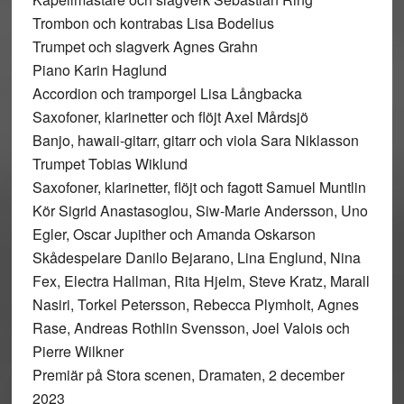
Trombon och kontrabas Lisa Bodelius
Trumpet och slagverk Agnes Grahn
Piano Karin Haglund
Accordion och tramporgel Lisa Långbacka
Saxofoner, klarinetter och flöjt Axel Mårdsjö
Banjo, hawaii-gitarr, gitarr och viola Sara Niklasson
Trumpet Tobias Wiklund
Saxofoner, klarinetter, flöjt och fagott Samuel Muntlin
Kör Sigrid Anastasoglou, Siw-Marie Andersson, Uno
Egler, Oscar Jupither och Amanda Oskarson
Skådespelare Danilo Bejarano, Lina Englund, Nina
Fex, Electra Hallman, Rita Hjelm, Steve Kratz, Marall
Nasiri, Torkel Petersson, Rebecca Plymholt, Agnes
Rase, Andreas Rothlin Svensson, Joel Valois och
Pierre Wilkner
Premiär på Stora scenen, Dramaten, 2 december
2023