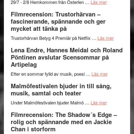
–
om
29/7 - 2/8 Hemkommen från Österlen …
Läs mer
en
Ystad
Filmrecension: Trustorhärvan –
humoristisk
Sweden
fascinerande, spännande och ger
och
Jazz
mycket att tänka på
hjärtevarm
Festival
lättsam
2026
om
Trustorhärvan Betyg 4 Premiär på Netflix …
Läs mer
kompott
–
Filmrecens
Lena Endre, Hannes Meidal och Roland
I
Trustorhä
Pöntinen avslutar Scensommar på
Delvis
–
Artipelag
bortom
fascineran
genrens
om
spännand
Efter en sommar fylld av musik, poesi …
Läs mer
vidsträckta
Lena
och
Malmöfestivalen bjuder in till sång,
terräng
Endre,
ger
musik, samtal och teater
Hannes
mycket
om
Meidal
att
Under Malmöfestivalen bjuder Malmö …
Läs mer
Malmöfestiva
och
tänka
Filmrecension: The Shadow´s Edge –
bjuder
Roland
på
rolig och spännande med en Jackie
in
Pöntinen
Chan i storform
till
avslutar