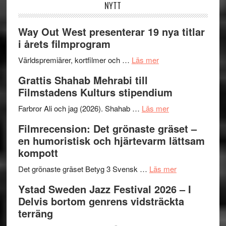
NYTT
Way Out West presenterar 19 nya titlar
i årets filmprogram
om
Världspremiärer, kortfilmer och …
Läs mer
Way
Grattis Shahab Mehrabi till
Out
Filmstadens Kulturs stipendium
West
presenterar
om
Farbror Ali och jag (2026). Shahab …
Läs mer
19
Grattis
Filmrecension: Det grönaste gräset –
nya
Shahab
en humoristisk och hjärtevarm lättsam
titlar
Mehrabi
kompott
i
till
årets
Filmstadens
om
Det grönaste gräset Betyg 3 Svensk …
Läs mer
filmprogram
Kulturs
Filmrecension:
Ystad Sweden Jazz Festival 2026 – I
stipendium
Det
Delvis bortom genrens vidsträckta
grönaste
terräng
gräset