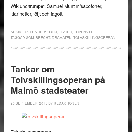
Wiklund/trumpet, Samuel Muntlin/saxofoner,
klarinetter, följt och fagott.
ARKIVERAD UNDER:
SCEN
,
TEATER
,
TOPPNYTT
TAGGAD SOM:
BRECHT
,
DRAMATEN
,
TOLVSKILLINGSOPERAN
Tankar om
Tolvskillingsoperan på
Malmö stadsteater
26 SEPTEMBER, 2015
BY
REDAKTIONEN
Tolvskillingsoperan