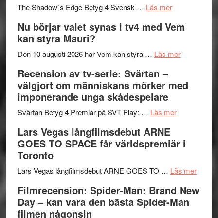
om
sång,
Scensommar
The Shadow´s Edge Betyg 4 Svensk …
Läs mer
Filmrecension
musik,
på
Nu börjar valet synas i tv4 med Vem
The
samtal
Artipelag
kan styra Mauri?
Shadow
och
´s
teater
om
Den 10 augusti 2026 har Vem kan styra …
Läs mer
Edge
Nu
Recension av tv-serie: Svärtan –
–
börjar
välgjort om människans mörker med
rolig
valet
imponerande unga skådespelare
och
synas
spännande
om
i
Svärtan Betyg 4 Premiär på SVT Play: …
Läs mer
med
Recension
tv4
Lars Vegas långfilmsdebut ARNE
en
av
med
GOES TO SPACE får världspremiär i
Jackie
tv-
Vem
Toronto
Chan
serie:
kan
i
Svärtan
styra
om
Lars Vegas långfilmsdebut ARNE GOES TO …
Läs mer
storform
–
Mauri?
Lars
Filmrecension: Spider-Man: Brand New
välgjort
Vegas
Day – kan vara den bästa Spider-Man
om
långfi
filmen någonsin
människans
ARNE