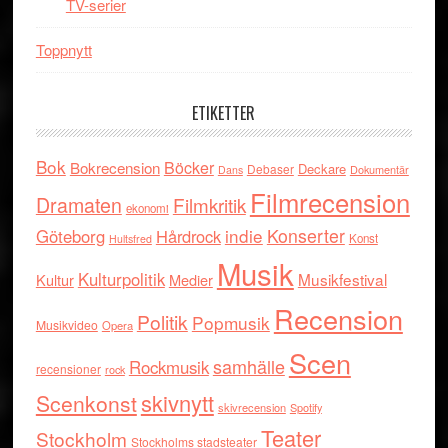
TV-serier
Toppnytt
ETIKETTER
Bok
Böcker
Bokrecension
Deckare
Debaser
Dokumentär
Dans
Filmrecension
Dramaten
Filmkritik
ekonomi
indie
Konserter
Göteborg
Hårdrock
Konst
Hultsfred
Musik
Kulturpolitik
Musikfestival
Kultur
Medier
Recension
Politik
Popmusik
Musikvideo
Opera
Scen
samhälle
Rockmusik
recensioner
rock
skivnytt
Scenkonst
skivrecension
Spotify
Teater
Stockholm
Stockholms stadsteater