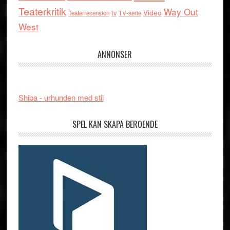
Teaterkritik
Way Out
tv
Video
Teaterrecension
TV-serie
West
ANNONSER
Shiba - urhunden med stil
SPEL KAN SKAPA BEROENDE