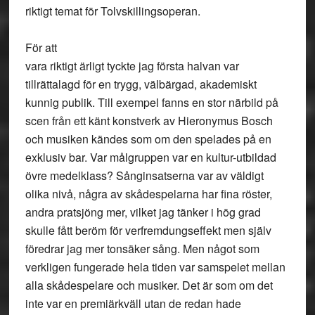
riktigt temat för Tolvskillingsoperan.
För att
vara riktigt ärligt tyckte jag första halvan var
tillrättalagd för en trygg, välbärgad, akademiskt
kunnig publik. Till exempel fanns en stor närbild på
scen från ett känt konstverk av Hieronymus Bosch
och musiken kändes som om den spelades på en
exklusiv bar. Var målgruppen var en kultur-utbildad
övre medelklass? Sånginsatserna var av väldigt
olika nivå, några av skådespelarna har fina röster,
andra pratsjöng mer, vilket jag tänker i hög grad
skulle fått beröm för verfremdungseffekt men själv
föredrar jag mer tonsäker sång. Men något som
verkligen fungerade hela tiden var samspelet mellan
alla skådespelare och musiker. Det är som om det
inte var en premiärkväll utan de redan hade