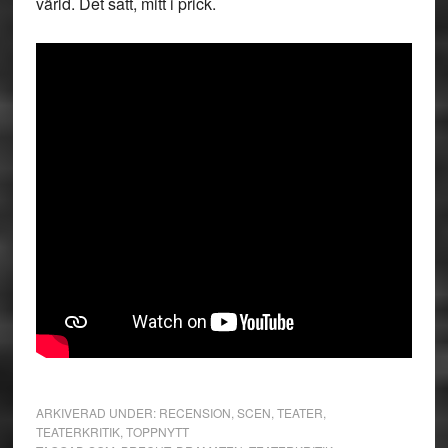
värld. Det satt, mitt i prick.
ARKIVERAD UNDER:
RECENSION
,
SCEN
,
TEATER
,
TEATERKRITIK
,
TOPPNYTT