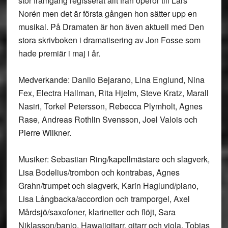
stor framgång regisserat allt från operor till Lars
Norén men det är första gången hon sätter upp en
musikal. På Dramaten är hon även aktuell med Den
stora skrivboken i dramatisering av Jon Fosse som
hade premiär i maj i år.
Medverkande: Danilo Bejarano, Lina Englund, Nina
Fex, Electra Hallman, Rita Hjelm, Steve Kratz, Marall
Nasiri, Torkel Petersson, Rebecca Plymholt, Agnes
Rase, Andreas Rothlin Svensson, Joel Valois och
Pierre Wilkner.
Musiker: Sebastian Ring/kapellmästare och slagverk,
Lisa Bodelius/trombon och kontrabas, Agnes
Grahn/trumpet och slagverk, Karin Haglund/piano,
Lisa Långbacka/accordion och tramporgel, Axel
Mårdsjö/saxofoner, klarinetter och flöjt, Sara
Niklasson/banjo, Hawaiigitarr, gitarr och viola, Tobias