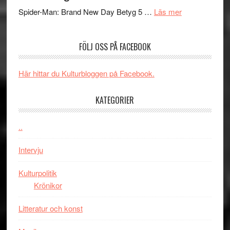
om
mörker
GOES
Spider-Man: Brand New Day Betyg 5 …
Läs mer
Filmrecension
med
TO
Spider-
imponerande
SPAC
FÖLJ OSS PÅ FACEBOOK
Man:
unga
får
Brand
skådespelar
världs
New
i
Här hittar du Kulturbloggen på Facebook.
Day
Toront
–
KATEGORIER
kan
vara
..
den
bästa
Intervju
Spider-
Man
Kulturpolitik
filmen
Krönikor
någonsin
Litteratur och konst