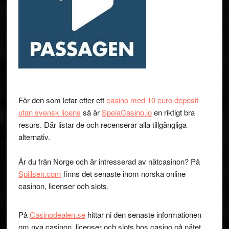
För den som letar efter ett
casino med 10 euro deposit
utan svensk licens
så är
SpelaCasino.io
en riktigt bra
resurs. Där listar de och recenserar alla tillgängliga
alternativ.
Är du från Norge och är intresserad av nätcasinon? På
Spillsen.com
finns det senaste inom norska online
casinon, licenser och slots.
På
Casinodealen.se
hittar ni den senaste informationen
om nya casinon, licenser och slots hos casino på nätet.