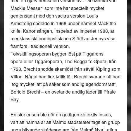
med en djärv nerskalad version av ” Die Moritat von
Mackie Messer” som inte har speciellt mycket
gemensamt med den vackra version Louis
Armstrong spelade in 1956 under namnet Mack the
knife. Kanonsången, inspelad av Imperiet 1988, är
mer klassiskt bombastisk och Sjörövar-Jennys visa
framförs i traditionell version.
Tolvskillingsoperan bygger löst på Tiggarens
opera eller Tiggaroperan, The Beggar’s Opera, från
1728. Brecht snodde skamlöst från såväl Kipling som
Villon. Något han fick kritik för. Brecht svarade att han
”tog mycket lätt på saker som andlig egendomsrätt”.
Bertold Brecht – en ovetande andlig fader till Pirate
Bay.
En stor ensemble gör en gedigen kollektiv insats,
värt att nämna är att Malmö stadsteater tagit en grupp
unga blivande skådespelare från Malmö Nya Latins