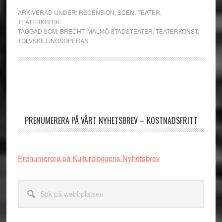
ARKIVERAD UNDER:
RECENSION
,
SCEN
,
TEATER
,
TEATERKRITIK
TAGGAD SOM:
BRECHT
,
MALMÖ STADSTEATER
,
TEATERKONST
,
TOLVSKILLINGSOPERAN
Primärt
sidofält
PRENUMERERA PÅ VÅRT NYHETSBREV – KOSTNADSFRITT
Prenumerera på Kulturbloggens Nyhetsbrev
Sök
på
webbplatsen