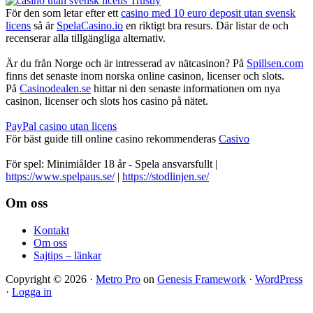
För den som letar efter ett
casino med 10 euro deposit utan svensk
licens
så är
SpelaCasino.io
en riktigt bra resurs. Där listar de och
recenserar alla tillgängliga alternativ.
Är du från Norge och är intresserad av nätcasinon? På
Spillsen.com
finns det senaste inom norska online casinon, licenser och slots.
På
Casinodealen.se
hittar ni den senaste informationen om nya
casinon, licenser och slots hos casino på nätet.
PayPal casino utan licens
För bäst guide till online casino rekommenderas
Casivo
För spel: Minimiålder 18 år - Spela ansvarsfullt |
https://www.spelpaus.se/
|
https://stodlinjen.se/
Footer
Om oss
Kontakt
Om oss
Sajtips – länkar
Copyright © 2026 ·
Metro Pro
on
Genesis Framework
·
WordPress
·
Logga in