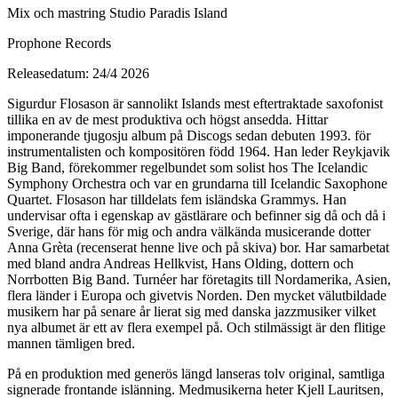
Mix och mastring Studio Paradis Island
Prophone Records
Releasedatum: 24/4 2026
Sigurdur Flosason är sannolikt Islands mest eftertraktade saxofonist
tillika en av de mest produktiva och högst ansedda. Hittar
imponerande tjugosju album på Discogs sedan debuten 1993. för
instrumentalisten och kompositören född 1964. Han leder Reykjavik
Big Band, förekommer regelbundet som solist hos The Icelandic
Symphony Orchestra och var en grundarna till Icelandic Saxophone
Quartet. Flosason har tilldelats fem isländska Grammys. Han
undervisar ofta i egenskap av gästlärare och befinner sig då och då i
Sverige, där hans för mig och andra välkända musicerande dotter
Anna Grèta (recenserat henne live och på skiva) bor. Har samarbetat
med bland andra Andreas Hellkvist, Hans Olding, dottern och
Norrbotten Big Band. Turnéer har företagits till Nordamerika, Asien,
flera länder i Europa och givetvis Norden. Den mycket välutbildade
musikern har på senare år lierat sig med danska jazzmusiker vilket
nya albumet är ett av flera exempel på. Och stilmässigt är den flitige
mannen tämligen bred.
På en produktion med generös längd lanseras tolv original, samtliga
signerade frontande islänning. Medmusikerna heter Kjell Lauritsen,