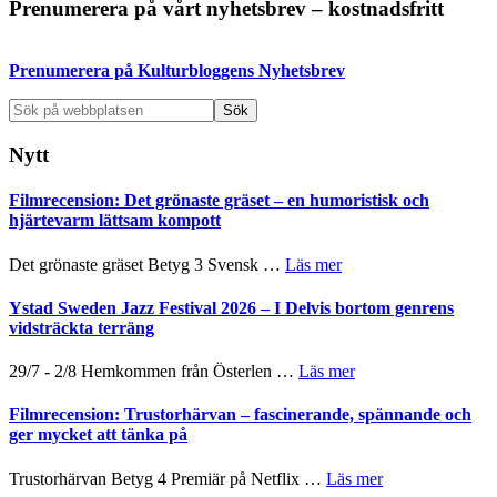
Primärt
Prenumerera på vårt nyhetsbrev – kostnadsfritt
sidofält
Prenumerera på Kulturbloggens Nyhetsbrev
Sök
på
webbplatsen
Nytt
Filmrecension: Det grönaste gräset – en humoristisk och
hjärtevarm lättsam kompott
om
Det grönaste gräset Betyg 3 Svensk …
Läs mer
Filmrecension:
Det
Ystad Sweden Jazz Festival 2026 – I Delvis bortom genrens
grönaste
vidsträckta terräng
gräset
–
om
29/7 - 2/8 Hemkommen från Österlen …
Läs mer
en
Ystad
humoristisk
Sweden
Filmrecension: Trustorhärvan – fascinerande, spännande och
och
Jazz
ger mycket att tänka på
hjärtevarm
Festival
lättsam
2026
om
Trustorhärvan Betyg 4 Premiär på Netflix …
Läs mer
kompott
–