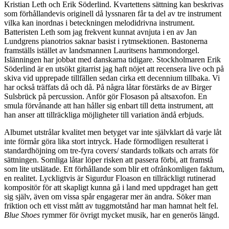
Kristian Leth och Erik Söderlind. Kvartettens sättning kan beskrivas
som förhållandevis originell då lyssnaren får ta del av tre instrument
vilka kan inordnas i beteckningen melodidrivna instrument.
Batteristen Leth som jag frekvent kunnat avnjuta i en av Jan
Lundgrens pianotrios saknar basist i rytmsektionen. Bastonerna
framställs istället av landsmannen Lauritsens hammondorgel.
Islänningen har jobbat med danskarna tidigare. Stockholmaren Erik
Söderlind är en utsökt gitarrist jag haft nöjet att recensera live och på
skiva vid upprepade tillfällen sedan cirka ett decennium tillbaka. Vi
har också träffats då och då. På några låtar förstärks de av Birger
Sulsbrück på percussion. Anför gör Flosason på altsaxofon. En
smula förvånande att han håller sig enbart till detta instrument, att
han anser att tillräckliga möjligheter till variation ändå erbjuds.
Albumet utstrålar kvalitet men betyget var inte självklart då varje låt
inte förmår göra lika stort intryck. Hade förmodligen resulterat i
standardhöjning om tre-fyra covers/ standards tolkats och arrats för
sättningen. Somliga låtar löper risken att passera förbi, att framstå
som lite utslätade. Ett förhållande som blir ett ofrånkomligen faktum,
en realitet. Lyckligtvis är Sigurdur Floason en tillräckligt rutinerad
kompositör för att skapligt kunna gå i land med uppdraget han gett
sig själv, även om vissa spår engagerar mer än andra. Söker man
friktion och ett visst mått av tuggmotstånd har man hamnat helt fel.
Blue Shoes
rymmer för övrigt mycket musik, har en generös längd.