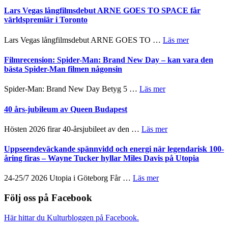
en
med
av
Lars Vegas långfilmsdebut ARNE GOES TO SPACE får
Jackie
Vem
tv-
världspremiär i Toronto
Chan
kan
serie:
i
styra
Svärtan
storform
om
Lars Vegas långfilmsdebut ARNE GOES TO …
Läs mer
Mauri?
–
Lars
välgjort
Vegas
Filmrecension: Spider-Man: Brand New Day – kan vara den
om
långfilmsde
bästa Spider-Man filmen någonsin
människans
ARNE
mörker
GOES
om
Spider-Man: Brand New Day Betyg 5 …
Läs mer
med
TO
Filmrecension:
imponerande
SPACE
Spider-
40 års-jubileum av Queen Budapest
unga
får
Man:
skådespelare
världspremi
Brand
om
Hösten 2026 firar 40-årsjubileet av den …
Läs mer
i
New
40
Toronto
Day
års-
Uppseendeväckande spännvidd och energi när legendarisk 100-
–
jubileum
åring firas – Wayne Tucker hyllar Miles Davis på Utopia
kan
av
vara
Queen
om
24-25/7 2026 Utopia i Göteborg Får …
Läs mer
den
Budapest
Uppseendeväckande
bästa
spännvidd
Följ oss på Facebook
Spider-
och
Man
energi
filmen
Här hittar du Kulturbloggen på Facebook.
när
någonsin