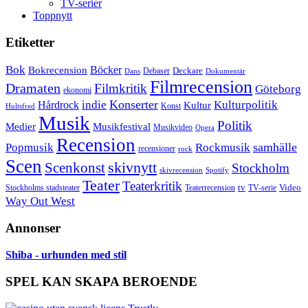
TV-serier
Toppnytt
Etiketter
Bok
Bokrecension
Böcker
Deckare
Debaser
Dokumentär
Dans
Filmrecension
Dramaten
Filmkritik
Göteborg
ekonomi
Konserter
Hårdrock
indie
Kulturpolitik
Kultur
Konst
Hultsfred
Musik
Politik
Musikfestival
Medier
Musikvideo
Opera
Recension
samhälle
Popmusik
Rockmusik
recensioner
rock
Scen
skivnytt
Scenkonst
Stockholm
skivrecension
Spotify
Teater
Teaterkritik
Video
Stockholms stadsteater
tv
Teaterrecension
TV-serie
Way Out West
Annonser
Shiba - urhunden med stil
SPEL KAN SKAPA BEROENDE