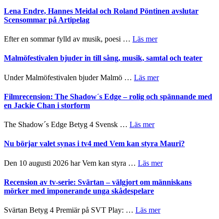
Filmrecension:
I
Trustorhärvan
Lena Endre, Hannes Meidal och Roland Pöntinen avslutar
Delvis
–
Scensommar på Artipelag
bortom
fascinerande,
genrens
spännande
om
Efter en sommar fylld av musik, poesi …
Läs mer
vidsträckta
och
Lena
terräng
ger
Endre,
Malmöfestivalen bjuder in till sång, musik, samtal och teater
mycket
Hannes
att
Meidal
om
Under Malmöfestivalen bjuder Malmö …
Läs mer
tänka
och
Malmöfestivalen
på
Roland
bjuder
Filmrecension: The Shadow´s Edge – rolig och spännande med
Pöntinen
in
en Jackie Chan i storform
avslutar
till
Scensommar
sång,
om
The Shadow´s Edge Betyg 4 Svensk …
Läs mer
på
musik,
Filmrecension:
Artipelag
samtal
The
Nu börjar valet synas i tv4 med Vem kan styra Mauri?
och
Shadow
teater
´s
om
Den 10 augusti 2026 har Vem kan styra …
Läs mer
Edge
Nu
–
börjar
Recension av tv-serie: Svärtan – välgjort om människans
rolig
valet
mörker med imponerande unga skådespelare
och
synas
spännande
i
om
Svärtan Betyg 4 Premiär på SVT Play: …
Läs mer
med
tv4
Recension