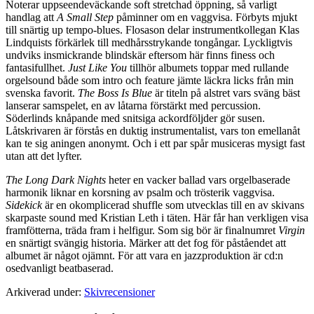
Noterar uppseendeväckande soft stretchad öppning, så varligt
handlag att
A Small Step
påminner om en vaggvisa. Förbyts mjukt
till snärtig up tempo-blues. Flosason delar instrumentkollegan Klas
Lindquists förkärlek till medhårsstrykande tongångar. Lyckligtvis
undviks insmickrande blindskär eftersom här finns finess och
fantasifullhet.
Just Like You
tillhör albumets toppar med rullande
orgelsound både som intro och feature jämte läckra licks från min
svenska favorit.
The Boss Is Blue
är titeln på alstret vars sväng bäst
lanserar samspelet, en av låtarna förstärkt med percussion.
Söderlinds knåpande med snitsiga ackordföljder gör susen.
Låtskrivaren är förstås en duktig instrumentalist, vars ton emellanåt
kan te sig aningen anonymt. Och i ett par spår musiceras mysigt fast
utan att det lyfter.
The Long Dark Nights
heter en vacker ballad vars orgelbaserade
harmonik liknar en korsning av psalm och trösterik vaggvisa.
Sidekick
är en okomplicerad shuffle som utvecklas till en av skivans
skarpaste sound med Kristian Leth i täten. Här får han verkligen visa
framfötterna, träda fram i helfigur. Som sig bör är finalnumret
Virgin
en snärtigt svängig historia. Märker att det fog för påståendet att
albumet är något ojämnt. För att vara en jazzproduktion är cd:n
osedvanligt beatbaserad.
Arkiverad under:
Skivrecensioner