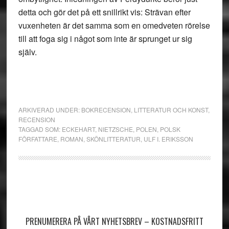
detta och gör det på ett snillrikt vis: Strävan efter
vuxenheten är det samma som en omedveten rörelse
till att foga sig i något som inte är sprunget ur sig
själv.
ARKIVERAD UNDER:
BOKRECENSION
,
LITTERATUR OCH KONST
,
RECENSION
TAGGAD SOM:
ECKEHART
,
NIETZSCHE
,
POLEN
,
POLSK
FÖRFATTARE
,
ROMAN
,
SKÖNLITTERATUR
,
ULF I. ERIKSSON
Primärt
sidofält
PRENUMERERA PÅ VÅRT NYHETSBREV – KOSTNADSFRITT