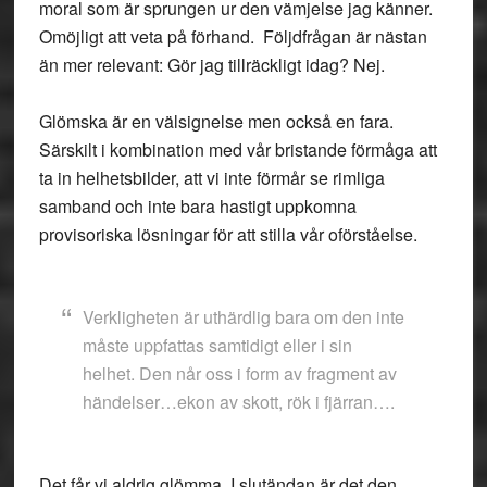
moral som är sprungen ur den vämjelse jag känner.
Omöjligt att veta på förhand. Följdfrågan är nästan
än mer relevant: Gör jag tillräckligt idag? Nej.
Glömska är en välsignelse men också en fara.
Särskilt i kombination med vår bristande förmåga att
ta in helhetsbilder, att vi inte förmår se rimliga
samband och inte bara hastigt uppkomna
provisoriska lösningar för att stilla vår oförståelse.
Verkligheten är uthärdlig bara om den inte
måste uppfattas samtidigt eller i sin
helhet. Den når oss i form av fragment av
händelser…ekon av skott, rök i fjärran….
Det får vi aldrig glömma. I slutändan är det den