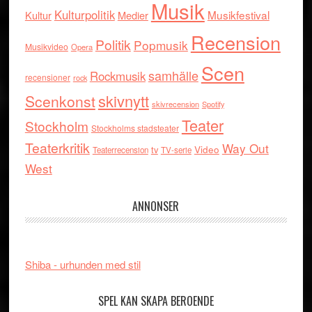
Musik
Kulturpolitik
Musikfestival
Kultur
Medier
Recension
Politik
Popmusik
Musikvideo
Opera
Scen
samhälle
Rockmusik
recensioner
rock
skivnytt
Scenkonst
skivrecension
Spotify
Teater
Stockholm
Stockholms stadsteater
Teaterkritik
Way Out
tv
Video
Teaterrecension
TV-serie
West
ANNONSER
Shiba - urhunden med stil
SPEL KAN SKAPA BEROENDE