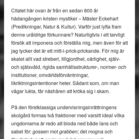
Citatet här ovan är från en sedan 800 år
hädangången kristen mystiker – Mäster Eckehart
(Predikningar, Natur & Kultur). Varför just lyfta fram
denne uråldrige förkunnare? Naturligtvis i ett tarvligt
försök att imponera och förställa mig, men även för att
jag tycker det är ett mitt-i-prick-prickande. För mig är
skalet allt vad streberi, tillgjordhet, oärlighet, själv-
och själsvåld, rigida samhällsstrukturer-, normer- och
institutioner, omvärldsförväntningar,
likriktningsintentioner heter. Sådant som, om man
vågar lukta, får näshåren att kröka sig i skam.
På den förstklassiga undervisningsinrättningens
skolgård formas två fraktioner med varsitt ideal vilka
ungdomarna är redo att bloda ned både lans och
sabel för:
gossen
mot
grabben
; det
mogna
och