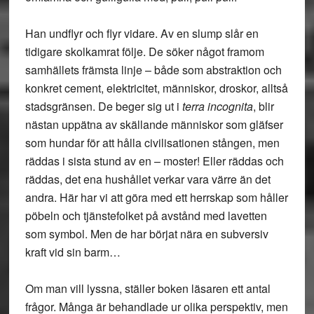
Han undflyr och flyr vidare. Av en slump slår en
tidigare skolkamrat följe. De söker något framom
samhällets främsta linje – både som abstraktion och
konkret cement, elektricitet, människor, droskor, alltså
stadsgränsen. De beger sig ut i
terra incognita
, blir
nästan uppätna av skällande människor som gläfser
som hundar för att hålla civilisationen stången, men
räddas i sista stund av en – moster! Eller räddas och
räddas, det ena hushållet verkar vara värre än det
andra. Här har vi att göra med ett herrskap som håller
pöbeln och tjänstefolket på avstånd med lavetten
som symbol. Men de har börjat nära en subversiv
kraft vid sin barm…
Om man vill lyssna, ställer boken läsaren ett antal
frågor. Många är behandlade ur olika perspektiv, men