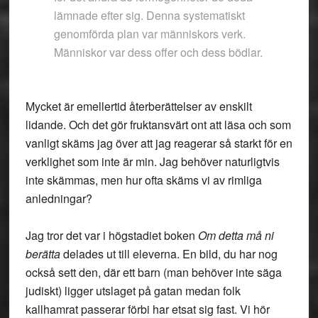
lämnade efter sig. Denna systematiskt
genomförda plan var människors verk.
Människor var dess offer och dess bödlar.
Mycket är emellertid återberättelser av enskilt
lidande. Och det gör fruktansvärt ont att läsa och som
vanligt skäms jag över att jag reagerar så starkt för en
verklighet som inte är min. Jag behöver naturligtvis
inte skämmas, men hur ofta skäms vi av rimliga
anledningar?
Jag tror det var i högstadiet boken
Om detta må ni
berätta
delades ut till eleverna. En bild, du har nog
också sett den, där ett barn (man behöver inte säga
judiskt) ligger utslaget på gatan medan folk
kallhamrat passerar förbi har etsat sig fast. Vi hör