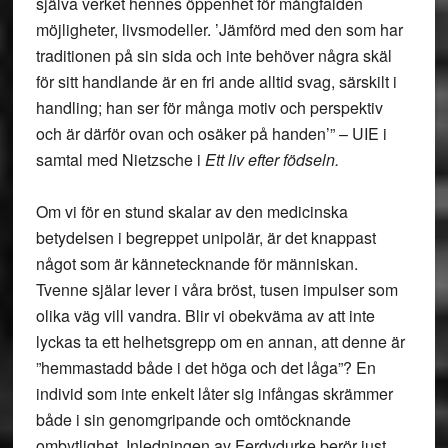
själva verket hennes öppenhet för mångfalden
möjligheter, livsmodeller. ’Jämförd med den som har
traditionen på sin sida och inte behöver några skäl
för sitt handlande är en fri ande alltid svag, särskilt i
handling; han ser för många motiv och perspektiv
och är därför ovan och osäker på handen’” – UIE i
samtal med Nietzsche i
Ett liv efter födseln.
Om vi för en stund skalar av den medicinska
betydelsen i begreppet unipolär, är det knappast
något som är kännetecknande för människan.
Tvenne själar lever i våra bröst, tusen impulser som
olika väg vill vandra. Blir vi obekväma av att inte
lyckas ta ett helhetsgrepp om en annan, att denne är
”hemmastadd både i det höga och det låga”? En
individ som inte enkelt låter sig infångas skrämmer
både i sin genomgripande och omtöcknande
ombytlighet. Inledningen av Ferdydurke berör just