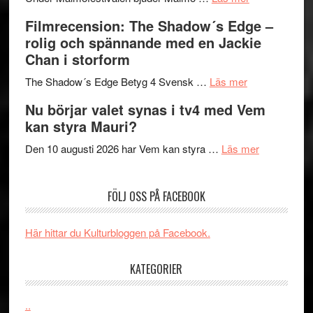
Malmöfestiva
och
tänka
Filmrecension: The Shadow´s Edge –
bjuder
Roland
på
rolig och spännande med en Jackie
in
Pöntinen
Chan i storform
till
avslutar
om
sång,
Scensommar
The Shadow´s Edge Betyg 4 Svensk …
Läs mer
Filmrecension
musik,
på
Nu börjar valet synas i tv4 med Vem
The
samtal
Artipelag
kan styra Mauri?
Shadow
och
´s
teater
om
Den 10 augusti 2026 har Vem kan styra …
Läs mer
Edge
Nu
–
börjar
FÖLJ OSS PÅ FACEBOOK
rolig
valet
och
synas
spännande
i
Här hittar du Kulturbloggen på Facebook.
med
tv4
en
med
KATEGORIER
Jackie
Vem
Chan
kan
..