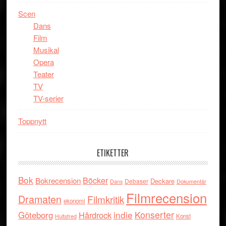
Scen
Dans
Film
Musikal
Opera
Teater
TV
TV-serier
Toppnytt
ETIKETTER
Bok
Böcker
Bokrecension
Deckare
Debaser
Dokumentär
Dans
Filmrecension
Dramaten
Filmkritik
ekonomi
indie
Konserter
Göteborg
Hårdrock
Konst
Hultsfred