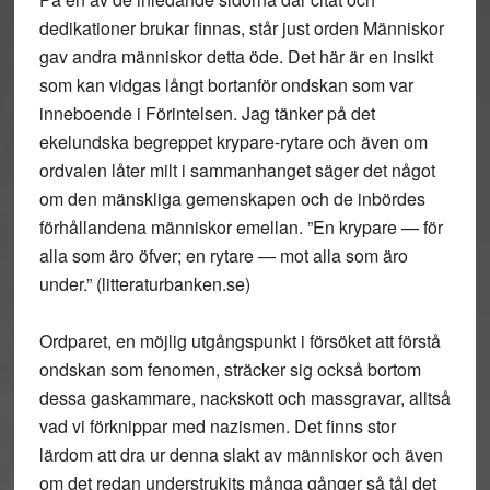
dedikationer brukar finnas, står just orden Människor
gav andra människor detta öde. Det här är en insikt
som kan vidgas långt bortanför ondskan som var
inneboende i Förintelsen. Jag tänker på det
ekelundska begreppet krypare-rytare och även om
ordvalen låter milt i sammanhanget säger det något
om den mänskliga gemenskapen och de inbördes
förhållandena människor emellan. ”En krypare — för
alla som äro öfver; en rytare — mot alla som äro
under.” (litteraturbanken.se)
Ordparet, en möjlig utgångspunkt i försöket att förstå
ondskan som fenomen, sträcker sig också bortom
dessa gaskammare, nackskott och massgravar, alltså
vad vi förknippar med nazismen. Det finns stor
lärdom att dra ur denna slakt av människor och även
om det redan understrukits många gånger så tål det