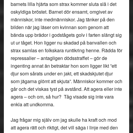
barnets lilla hjärta som strax kommer sluta slå i det
oskyldiga bröstet. Barnet dör ensamt, omgivet av
människor, inte medmänniskor. Jag tänker på den
bilden när jag läser om kvinnan som genom att
bända upp brädor i godstågets golv i farten slängt sig
ut ur tåget. Hon ligger nu skadad på banvallen och
strax samlas en folkskara runtikring henne. Rädda för
repressalier – antagligen dödsstraffet – gör de
ingenting annat än betraktar hon som ligger likt ”ett
djur som sårats under en jakt, ett skadskjutet djur
som jägarna glömt att skjuta”. Människor kommer och
går och det viskas tyst på avstånd. Att agera eller inte
agera – och om, så hur? Tåg visade sig inte vara
enkla att undkomma.
Jag frågar mig själv om jag skulle ha kraft och mod
att agera rätt och riktigt, det vill säga i linje med den