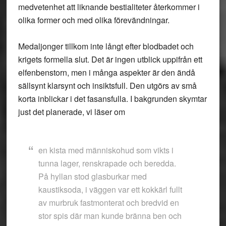
medvetenhet att liknande bestialiteter återkommer i
olika former och med olika förevändningar.
Medaljonger tillkom inte långt efter blodbadet och
krigets formella slut. Det är ingen utblick uppifrån ett
elfenbenstorn, men i många aspekter är den ändå
sällsynt klarsynt och insiktsfull. Den utgörs av små
korta inblickar i det fasansfulla. I bakgrunden skymtar
just det planerade, vi läser om
en kista med människohud som vikts i
tunna lager, renskrapade och beredda.
På hyllan stod glasburkar med
kaustiksoda, i väggen var ett kokkärl fullt
av murbruk fastmonterat och bredvid en
stor spis där man kunde bränna ben och