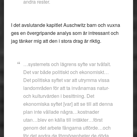
andra rester.
I det avslutande kapitlet Auschwitz barn och vuxna
ges en övergripande analys som är intressant och
jag tänker mig att den i stora drag är riktig.
…systemets och lägrens syfte var tvåfalt.
Det var både politiskt och ekonomiskt…
Det politiska syftet var att utrymma vissa
landområden för att ta invånarnas natur-
och kulturvärden i besittning. Det
ekonomiska syftet [var] att se till att denna
plan inte vållade några…kostnader
utan…blev en källa till intäkter…först
genom det arbete fångarna utförde…och
för det andra de förmögenheter de döda