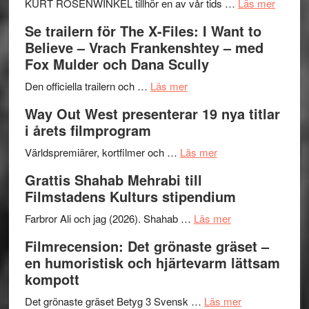
Huskvarna
om
KURT ROSENWINKEL tillhör en av vår tids …
Läs mer
Folkets
Ystad
Se trailern för The X-Files: I Want to
Park
Swede
Believe – Vrach Frankenshtey – med
–
Jazz
Fox Mulder och Dana Scully
en
Festiva
om
helt
2026
Den officiella trailern och …
Läs mer
Se
lysande
–
Way Out West presenterar 19 nya titlar
trailern
kväll
II
i årets filmprogram
för
Internat
The
om
storhet
Världspremiärer, kortfilmer och …
Läs mer
X-
Way
och
Grattis Shahab Mehrabi till
Files:
Out
samarb
Filmstadens Kulturs stipendium
I
West
Want
presenterar
om
Farbror Ali och jag (2026). Shahab …
Läs mer
to
19
Grattis
Filmrecension: Det grönaste gräset –
Believe
nya
Shahab
en humoristisk och hjärtevarm lättsam
–
titlar
Mehrabi
kompott
Vrach
i
till
Frankenshtey
årets
Filmstadens
om
Det grönaste gräset Betyg 3 Svensk …
Läs mer