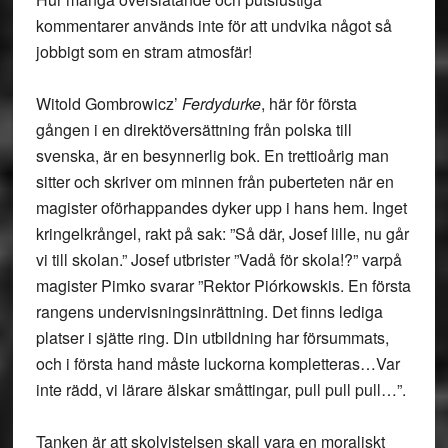
kommentarer används inte för att undvika något så
jobbigt som en stram atmosfär!
Witold Gombrowicz
’
Ferdydurke
, här för första
gången i en direktöversättning från polska till
svenska, är en besynnerlig bok. En trettioårig man
sitter och skriver om minnen från puberteten när en
magister oförhappandes dyker upp i hans hem. Inget
kringelkrångel, rakt på sak: ”Så där, Josef lille, nu går
vi till skolan.” Josef utbrister ”Vadå för skola!?” varpå
magister Pimko svarar ”Rektor Piórkowskis. En första
rangens undervisningsinrättning. Det finns lediga
platser i sjätte ring. Din utbildning har försummats,
och i första hand måste luckorna kompletteras…Var
inte rädd, vi lärare älskar småttingar, pull pull pull…”.
Tanken är att skolvistelsen skall vara en moraliskt