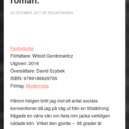
20 OKTOBER, 2017
BY
REDAKTIONEN
Ferdydurke
Författare: Witold Gombrowitcz
Utgiven: 2016
Översättare: David Szybek
ISBN: 9789186629755
Förlag:
Modernista
Härom helgen bröt jag mot ett antal sociala
konventioner då jag på väg ut från en tillställning
frågade en väns vän om
hela
min jacka verkligen
luktade kön. Vilket den gjorde – 95 grader är