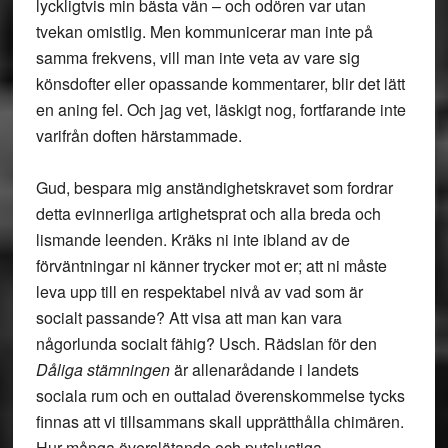
lyckligtvis min bästa vän – och odören var utan
tvekan omistlig. Men kommunicerar man inte på
samma frekvens, vill man inte veta av vare sig
könsdofter eller opassande kommentarer, blir det lätt
en aning fel. Och jag vet, läskigt nog, fortfarande inte
varifrån doften härstammade.
Gud, bespara mig anständighetskravet som fordrar
detta evinnerliga artighetsprat och alla breda och
lismande leenden. Kräks ni inte ibland av de
förväntningar ni känner trycker mot er; att ni måste
leva upp till en respektabel nivå av vad som är
socialt passande? Att visa att man kan vara
någorlunda socialt fähig? Usch. Rädslan för den
Dåliga stämningen
är allenarådande i landets
sociala rum och en outtalad överenskommelse tycks
finnas att vi tillsammans skall upprätthålla chimären.
Hur många överslätande och putslustiga