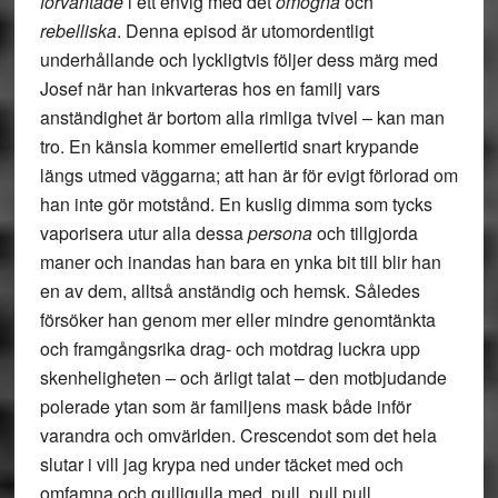
förväntade
i ett envig med det
omogna
och
rebelliska
. Denna episod är utomordentligt
underhållande och lyckligtvis följer dess märg med
Josef när han inkvarteras hos en familj vars
anständighet är bortom alla rimliga tvivel – kan man
tro. En känsla kommer emellertid snart krypande
längs utmed väggarna; att han är för evigt förlorad om
han inte gör motstånd. En kuslig dimma som tycks
vaporisera utur alla dessa
persona
och tillgjorda
maner och inandas han bara en ynka bit till blir han
en av dem, alltså anständig och hemsk. Således
försöker han genom mer eller mindre genomtänkta
och framgångsrika drag- och motdrag luckra upp
skenheligheten – och ärligt talat – den motbjudande
polerade ytan som är familjens mask både inför
varandra och omvärlden. Crescendot som det hela
slutar i vill jag krypa ned under täcket med och
omfamna och gulligulla med, pull, pull pull.