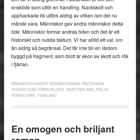
enskilde som utför en handling. Nackskott och
upphackade lik utförs aldrig av vilken ism det nu
månde vara. Människor gav andra människor detta
öde. Människor formar andras öden och det är ett
historiskt och nutida faktum. Vi har alltid ett val, om
än aldrig så begränsat. Det får inte bli en lärdom
byggd på fragment, som blott är ekon av skott och rök
i fjärran.
ARKIVERAD UNDER:
BOKRECENSION
,
RECENSION
TAGGAD SOM:
FÖRINTELSEN
,
NAZITYSKLAND
,
POLSK
FÖRFATTARE
,
TYSKLAND
En omogen och briljant
roman.