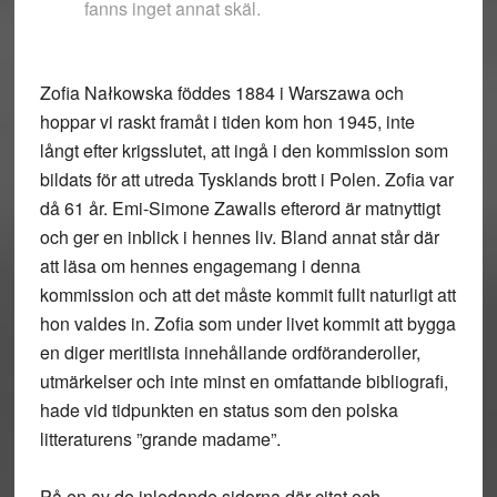
fanns inget annat skäl.
Zofia Nałkowska
föddes 1884 i Warszawa och
hoppar vi raskt framåt i tiden kom hon 1945, inte
långt efter krigsslutet, att ingå i den kommission som
bildats för att utreda Tysklands brott i Polen. Zofia var
då 61 år. Emi-Simone Zawalls efterord är matnyttigt
och ger en inblick i hennes liv. Bland annat står där
att läsa om hennes engagemang i denna
kommission och att det måste kommit fullt naturligt att
hon valdes in. Zofia som under livet kommit att bygga
en diger meritlista innehållande ordföranderoller,
utmärkelser och inte minst en omfattande bibliografi,
hade vid tidpunkten en status som den polska
litteraturens ”grande madame”.
På en av de inledande sidorna där citat och