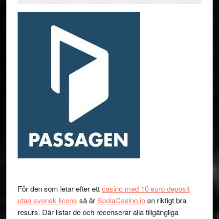
För den som letar efter ett
casino med 10 euro deposit
utan svensk licens
så är
SpelaCasino.io
en riktigt bra
resurs. Där listar de och recenserar alla tillgängliga