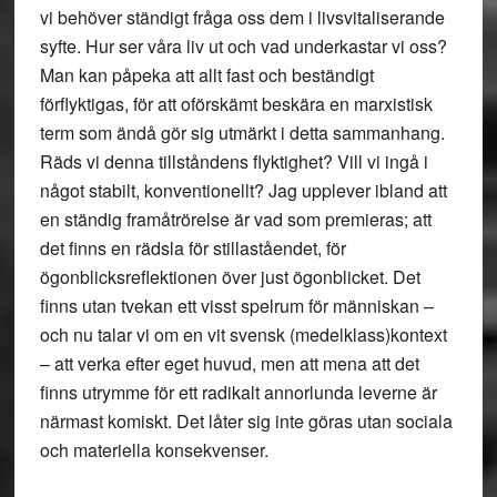
vi behöver ständigt fråga oss dem i livsvitaliserande
syfte. Hur ser våra liv ut och vad underkastar vi oss?
Man kan påpeka att allt fast och beständigt
förflyktigas, för att oförskämt beskära en marxistisk
term som ändå gör sig utmärkt i detta sammanhang.
Räds vi denna tillståndens flyktighet? Vill vi ingå i
något stabilt, konventionellt? Jag upplever ibland att
en ständig framåtrörelse är vad som premieras; att
det finns en rädsla för stillaståendet, för
ögonblicksreflektionen över just ögonblicket. Det
finns utan tvekan ett visst spelrum för människan –
och nu talar vi om en vit svensk (medelklass)kontext
– att verka efter eget huvud, men att mena att det
finns utrymme för ett radikalt annorlunda leverne är
närmast komiskt. Det låter sig inte göras utan sociala
och materiella konsekvenser.