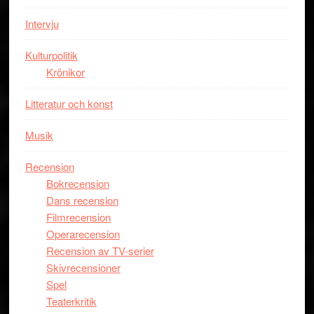
i
styra
storform
Mauri?
Intervju
Kulturpolitik
Krönikor
Litteratur och konst
Musik
Recension
Bokrecension
Dans recension
Filmrecension
Operarecension
Recension av TV-serier
Skivrecensioner
Spel
Teaterkritik