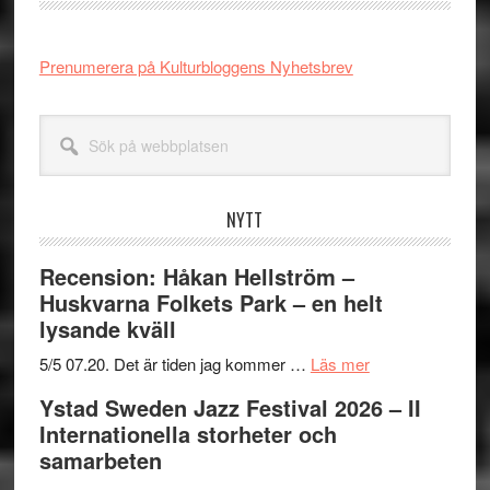
Prenumerera på Kulturbloggens Nyhetsbrev
Sök
på
webbplatsen
NYTT
Recension: Håkan Hellström –
Huskvarna Folkets Park – en helt
lysande kväll
om
5/5 07.20. Det är tiden jag kommer …
Läs mer
Recension:
Ystad Sweden Jazz Festival 2026 – II
Håkan
Internationella storheter och
Hellström
samarbeten
–