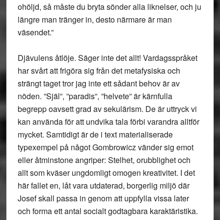
ohöljd, så måste du bryta sönder alla liknelser, och ju
längre man tränger in, desto närmare är man
väsendet.”
Djävulens åtlöje. Säger inte det allt! Vardagsspråket
har svårt att frigöra sig från det metafysiska och
strängt taget tror jag inte ett sådant behov är av
nöden. ”Själ”, ”paradis”, ”helvete” är kärnfulla
begrepp oavsett grad av sekulärism. De är uttryck vi
kan använda för att undvika tala förbi varandra alltför
mycket. Samtidigt är de i text materialiserade
typexempel på något Gombrowicz vänder sig emot
eller åtminstone angriper: Stelhet, orubblighet och
allt som kväser ungdomligt omogen kreativitet. I det
här fallet en, låt vara utdaterad, borgerlig miljö där
Josef skall passa in genom att uppfylla vissa later
och forma ett antal socialt godtagbara karaktäristika.