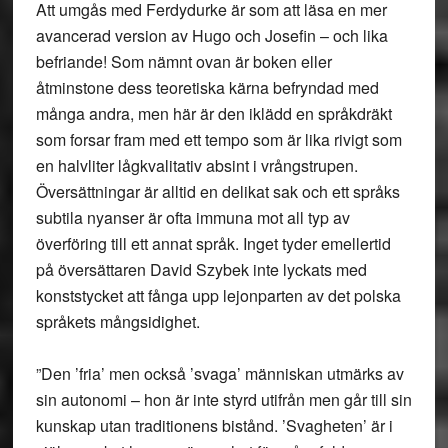
Att umgås med Ferdydurke är som att läsa en mer
avancerad version av Hugo och Josefin – och lika
befriande! Som nämnt ovan är boken eller
åtminstone dess teoretiska kärna befryndad med
många andra, men här är den iklädd en språkdräkt
som forsar fram med ett tempo som är lika rivigt som
en halvliter lågkvalitativ absint i vrångstrupen.
Översättningar är alltid en delikat sak och ett språks
subtila nyanser är ofta immuna mot all typ av
överföring till ett annat språk. Inget tyder emellertid
på översättaren David Szybek inte lyckats med
konststycket att fånga upp lejonparten av det polska
språkets mångsidighet.
”Den ’fria’ men också ’svaga’ människan utmärks av
sin autonomi – hon är inte styrd utifrån men går till sin
kunskap utan traditionens bistånd. ’Svagheten’ är i