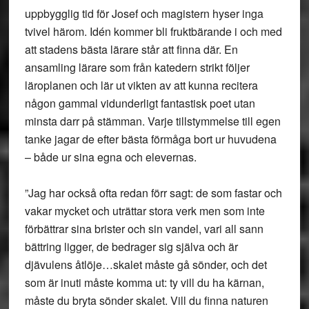
uppbygglig tid för Josef och magistern hyser inga
tvivel härom. Idén kommer bli fruktbärande i och med
att stadens bästa lärare står att finna där. En
ansamling lärare som från katedern strikt följer
läroplanen och lär ut vikten av att kunna recitera
någon gammal vidunderligt fantastisk poet utan
minsta darr på stämman. Varje tillstymmelse till egen
tanke jagar de efter bästa förmåga bort ur huvudena
– både ur sina egna och elevernas.
”Jag har också ofta redan förr sagt: de som fastar och
vakar mycket och uträttar stora verk men som inte
förbättrar sina brister och sin vandel, vari all sann
bättring ligger, de bedrager sig själva och är
djävulens åtlöje…skalet måste gå sönder, och det
som är inuti måste komma ut: ty vill du ha kärnan,
måste du bryta sönder skalet. Vill du finna naturen