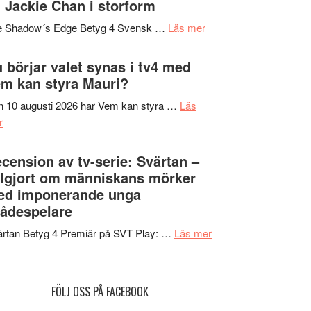
 Jackie Chan i storform
Scensommar
sång,
på
om
e Shadow´s Edge Betyg 4 Svensk …
Läs mer
musik,
Artipelag
Filmrecension:
samtal
The
 börjar valet synas i tv4 med
och
Shadow
m kan styra Mauri?
teater
´s
 10 augusti 2026 har Vem kan styra …
Läs
Edge
om
r
–
Nu
rolig
börjar
cension av tv-serie: Svärtan –
och
valet
lgjort om människans mörker
spännande
synas
ed imponerande unga
med
i
ådespelare
en
tv4
Jackie
om
rtan Betyg 4 Premiär på SVT Play: …
Läs mer
med
Chan
Recension
Vem
i
av
kan
storform
tv-
styra
FÖLJ OSS PÅ FACEBOOK
serie:
Mauri?