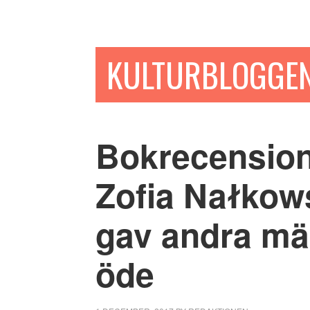
Hoppa
Hoppa
Hoppa
till
till
till
huvudinnehåll
det
sidfot
KULTURBLOGGE
primära
sidofältet
Bokrecension
Zofia Nałkow
gav andra mä
öde