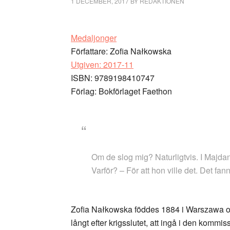
1 DECEMBER, 2017
BY
REDAKTIONEN
Medaljonger
Författare: Zofia Nałkowska
Utgiven: 2017-11
ISBN: 9789198410747
Förlag: Bokförlaget Faethon
Om de slog mig? Naturligtvis. I Majda
Varför? – För att hon ville det. Det fan
Zofia Nałkowska
föddes 1884 i Warszawa och
långt efter krigsslutet, att ingå i den kommis