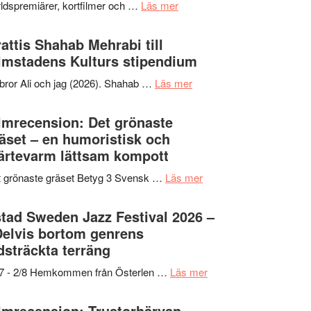
om
ldspremiärer, kortfilmer och …
Läs mer
X-
samarbeten
Way
Files:
Out
attis Shahab Mehrabi till
I
West
lmstadens Kulturs stipendium
Want
presenterar
to
om
bror Ali och jag (2026). Shahab …
Läs mer
19
Believe
Grattis
nya
–
Shahab
lmrecension: Det grönaste
titlar
Vrach
Mehrabi
äset – en humoristisk och
i
Frankenshtey
till
ärtevarm lättsam kompott
årets
–
Filmstadens
filmprogram
med
om
 grönaste gräset Betyg 3 Svensk …
Läs mer
Kulturs
Fox
Filmrecension:
stipendium
Mulder
Det
tad Sweden Jazz Festival 2026 –
och
grönaste
Delvis bortom genrens
Dana
gräset
dsträckta terräng
Scully
–
om
/7 - 2/8 Hemkommen från Österlen …
Läs mer
en
Ystad
humoristisk
Sweden
lmrecension: Trustorhärvan –
och