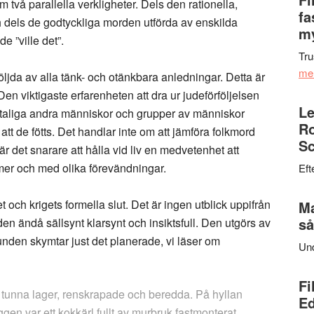
 två parallella verkligheter. Dels den rationella,
fa
dels de godtyckliga morden utförda av enskilda
my
 ”ville det”.
Tru
me
öljda av alla tänk- och otänkbara anledningar. Detta är
 Den viktigaste erfarenheten att dra ur judeförföljelsen
Le
t otaliga andra människor och grupper av människor
Ro
tt de fötts. Det handlar inte om att jämföra folkmord
Sc
 är det snarare att hålla vid liv en medvetenhet att
rmer och med olika förevändningar.
Eft
t och krigets formella slut. Det är ingen utblick uppifrån
Ma
så
en ändå sällsynt klarsynt och insiktsfull. Den utgörs av
runden skymtar just det planerade, vi läser om
Un
Fi
 tunna lager, renskrapade och beredda. På hyllan
Ed
gen var ett kokkärl fullt av murbruk fastmonterat