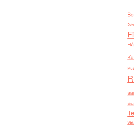
Bo
Dok
F
Hå
Kul
Mus
R
sa
skiv
Te
Vid