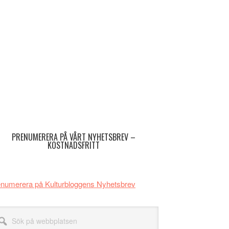
imärt
dofält
PRENUMERERA PÅ VÅRT NYHETSBREV –
KOSTNADSFRITT
numerera på Kulturbloggens Nyhetsbrev
k