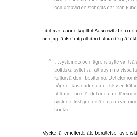
och bredvid en stor spis där man kund
I det avslutande kapitlet Auschwitz barn oc
och jag tänker mig att den i stora drag är rikt
…systemets och lägrens syfte var tvåf
politiska syftet var att utrymma vissa 
kulturvärden i besittning. Det ekonomisk
några…kostnader utan…blev en källa t
utförde…och för det andra de förmöge
systematiskt genomförda plan var män
bödlar.
Mycket är emellertid återberättelser av enski