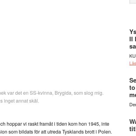
web
Ys
II
s
KU
Lä
Se
to
nek var det en SS-kvinna, Brygida, som slog mig.
me
ns inget annat skäl.
Den
Wa
 hoppar vi raskt framåt i tiden kom hon 1945, inte
ti
sion som bildats för att utreda Tysklands brott i Polen.