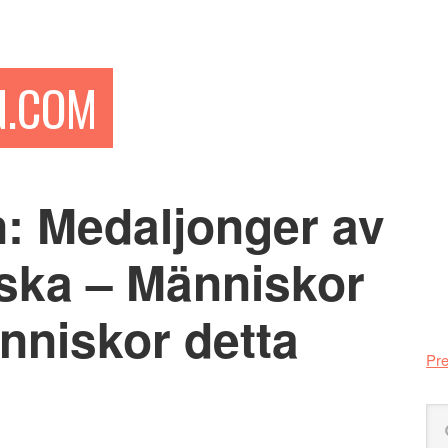
N.COM
: Medaljonger av
Pr
si
ska – Människor
nniskor detta
Pre
Sö
på