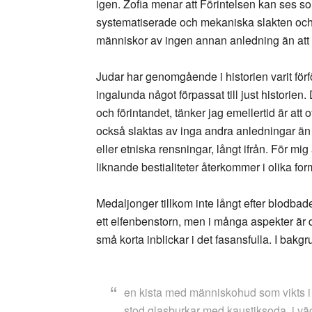
igen. Zofia menar att Förintelsen kan ses som
systematiserade och mekaniska slakten och 
människor av ingen annan anledning än att de
Judar har genomgående i historien varit förf
ingalunda något förpassat till just historien.
och förintandet, tänker jag emellertid är at
också slaktas av inga andra anledningar än a
eller etniska rensningar, långt ifrån. För mig
liknande bestialiteter återkommer i olika fo
Medaljonger tillkom inte långt efter blodbade
ett elfenbenstorn, men i många aspekter är d
små korta inblickar i det fasansfulla. I bakg
en kista med människohud som vikts i
stod glasburkar med kaustiksoda, i väg