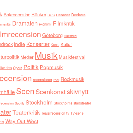
k
Böcker
Bokrecension
Deckare
Debaser
Dans
Dramaten
Filmkritik
umentär
ekonomi
ilmrecension
Göteborg
Hultsfred
indie
Konserter
rdrock
Kultur
Konst
Musik
turpolitik
Musikfestival
Medier
Politik
Popmusik
ikvideo
Opera
ecension
Rockmusik
recensioner
rock
Scen
skivnytt
Scenkonst
mhälle
Stockholm
Stockholms stadsteater
recension
Spotify
ater
Teaterkritik
tv
Teaterrecension
TV-serie
Way Out West
eo