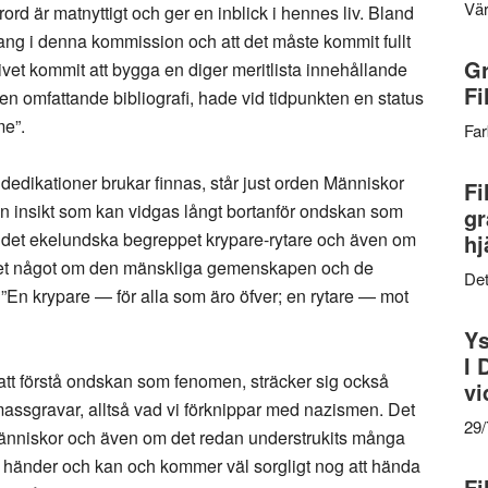
Vär
ord är matnyttigt och ger en inblick i hennes liv. Bland
ng i denna kommission och att det måste kommit fullt
Gr
livet kommit att bygga en diger meritlista innehållande
Fi
 en omfattande bibliografi, hade vid tidpunkten en status
me”.
Far
dedikationer brukar finnas, står just orden Människor
Fi
en insikt som kan vidgas långt bortanför ondskan som
gr
å det ekelundska begreppet krypare-rytare och även om
hj
 det något om den mänskliga gemenskapen och de
Det
”En krypare — för alla som äro öfver; en rytare — mot
Ys
I 
 att förstå ondskan som fenomen, sträcker sig också
vi
ssgravar, alltså vad vi förknippar med nazismen. Det
29
 människor och även om det redan understrukits många
t, händer och kan och kommer väl sorgligt nog att hända
Fi