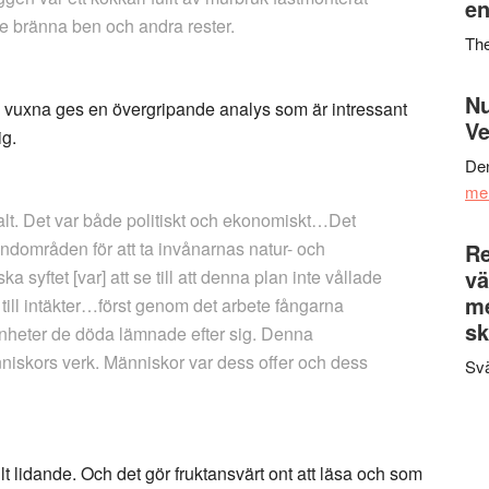
en
e bränna ben och andra rester.
Th
Nu
h vuxna ges en övergripande analys som är intressant
Ve
ig.
Den
me
alt. Det var både politiskt och ekonomiskt…Det
landområden för att ta invånarnas natur- och
Re
vä
a syftet [var] att se till att denna plan inte vållade
m
ill intäkter…först genom det arbete fångarna
sk
nheter de döda lämnade efter sig. Denna
niskors verk. Människor var dess offer och dess
Svä
lt lidande. Och det gör fruktansvärt ont att läsa och som