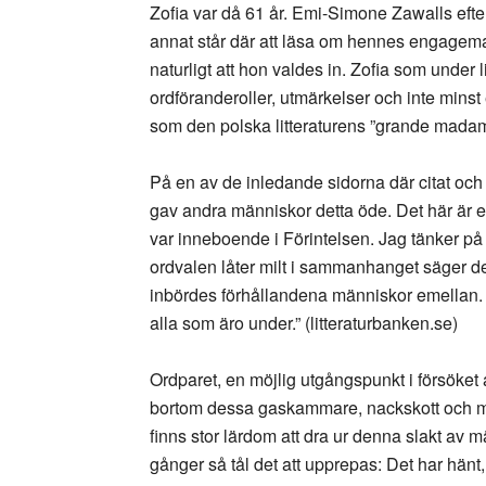
Zofia var då 61 år. Emi-Simone Zawalls efter
annat står där att läsa om hennes engagema
naturligt att hon valdes in. Zofia som under 
ordföranderoller, utmärkelser och inte minst
som den polska litteraturens ”grande mada
På en av de inledande sidorna där citat och 
gav andra människor detta öde. Det här är 
var inneboende i Förintelsen. Jag tänker p
ordvalen låter milt i sammanhanget säger
inbördes förhållandena människor emellan. 
alla som äro under.” (litteraturbanken.se)
Ordparet, en möjlig utgångspunkt i försöket
bortom dessa gaskammare, nackskott och ma
finns stor lärdom att dra ur denna slakt av
gånger så tål det att upprepas: Det har hän