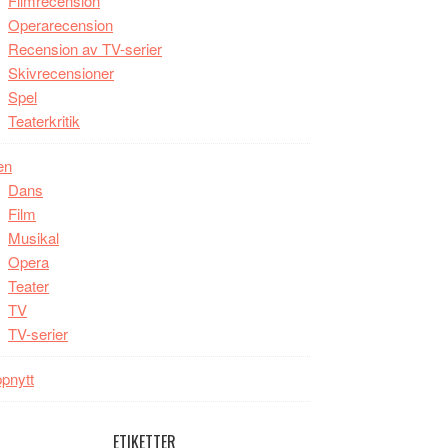
Filmrecension
Operarecension
Recension av TV-serier
Skivrecensioner
Spel
Teaterkritik
en
Dans
Film
Musikal
Opera
Teater
TV
TV-serier
pnytt
ETIKETTER