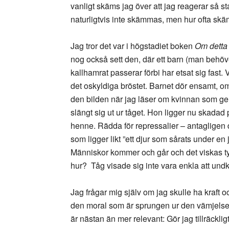
vanligt skäms jag över att jag reagerar så st
naturligtvis inte skämmas, men hur ofta skä
Jag tror det var i högstadiet boken
Om detta 
nog också sett den, där ett barn (man behöve
kallhamrat passerar förbi har etsat sig fast. 
det oskyldiga bröstet. Barnet dör ensamt, o
den bilden när jag läser om kvinnan som gen
slängt sig ut ur tåget. Hon ligger nu skadad
henne. Rädda för repressalier – antagligen 
som ligger likt ”ett djur som sårats under en 
Människor kommer och går och det viskas tys
hur? Tåg visade sig inte vara enkla att un
Jag frågar mig själv om jag skulle ha kraft och
den moral som är sprungen ur den vämjelse j
är nästan än mer relevant: Gör jag tillräcklig