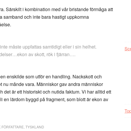
. Särskilt i kombination med vår bristande förmåga att
imliga samband och inte bara hastigt uppkomna
åelse.
nte måste uppfattas samtidigt eller i sin helhet.
Sc
delser…ekon av skott, rök i fjärran….
 den enskilde som utför en handling. Nackskott och
 det nu månde vara. Människor gav andra människor
et är ett historiskt och nutida faktum. Vi har alltid ett
 bli en lärdom byggd på fragment, som blott är ekon av
Top
 FÖRFATTARE
,
TYSKLAND