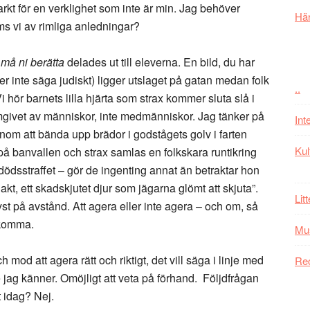
arkt för en verklighet som inte är min. Jag behöver
Här
ms vi av rimliga anledningar?
må ni berätta
delades ut till eleverna. En bild, du har
r inte säga judiskt) ligger utslaget på gatan medan folk
..
Vi hör barnets lilla hjärta som strax kommer sluta slå i
mgivet av människor, inte medmänniskor. Jag tänker på
Int
om att bända upp brädor i godstågets golv i farten
Kul
 på banvallen och strax samlas en folkskara runtikring
dödsstraffet – gör de ingenting annat än betraktar hon
jakt, ett skadskjutet djur som jägarna glömt att skjuta”.
Lit
t på avstånd. Att agera eller inte agera – och om, så
dkomma.
Mu
 mod att agera rätt och riktigt, det vill säga i linje med
Re
ag känner. Omöjligt att veta på förhand. Följdfrågan
t idag? Nej.