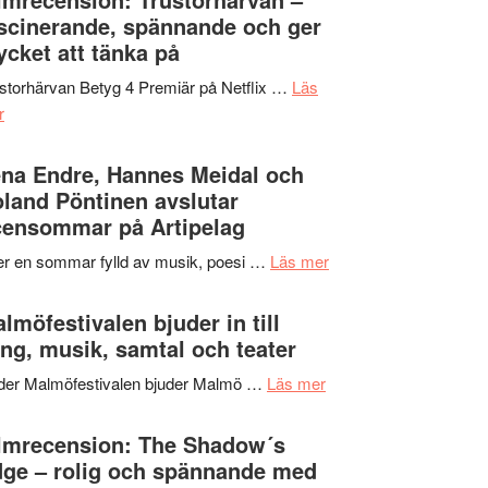
Jazz
scinerande, spännande och ger
hjärtevarm
Festival
cket att tänka på
lättsam
2026
kompott
storhärvan Betyg 4 Premiär på Netflix …
Läs
–
om
r
I
Filmrecension:
Delvis
Trustorhärvan
na Endre, Hannes Meidal och
bortom
–
land Pöntinen avslutar
genrens
fascinerande,
ensommar på Artipelag
vidsträckta
spännande
terräng
om
er en sommar fylld av musik, poesi …
Läs mer
och
Lena
ger
Endre,
lmöfestivalen bjuder in till
mycket
Hannes
ng, musik, samtal och teater
att
Meidal
tänka
om
der Malmöfestivalen bjuder Malmö …
Läs mer
och
på
Malmöfestivalen
Roland
bjuder
lmrecension: The Shadow´s
Pöntinen
in
ge – rolig och spännande med
avslutar
till