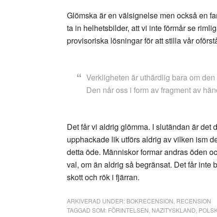
Glömska är en välsignelse men också en fara
ta in helhetsbilder, att vi inte förmår se r
provisoriska lösningar för att stilla vår oförst
Verkligheten är uthärdlig bara om den i
Den når oss i form av fragment av hän
Det får vi aldrig glömma. I slutändan är det
upphackade lik utförs aldrig av vilken ism
detta öde. Människor formar andras öden och d
val, om än aldrig så begränsat. Det får inte
skott och rök i fjärran.
ARKIVERAD UNDER:
BOKRECENSION
,
RECENSION
TAGGAD SOM:
FÖRINTELSEN
,
NAZITYSKLAND
,
POLSK