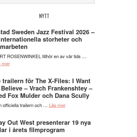
bplatsen
NYTT
tad Sweden Jazz Festival 2026 –
 Internationella storheter och
amarbeten
RT ROSENWINKEL tillhör en av vår tids …
om
s mer
Ystad
Sweden
 trailern för The X-Files: I Want
Jazz
 Believe – Vrach Frankenshtey –
Festival
d Fox Mulder och Dana Scully
2026
om
 officiella trailern och …
Läs mer
–
Se
II
trailern
y Out West presenterar 19 nya
Internationella
för
tlar i årets filmprogram
storheter
The
och