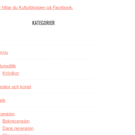
Svärtan
 hittar du Kulturbloggen på Facebook.
–
välgjort
KATEGORIER
om
människans
mörker
med
ervju
imponerande
unga
turpolitik
skådespelare
Krönikor
teratur och konst
sik
cension
Bokrecension
Dans recension