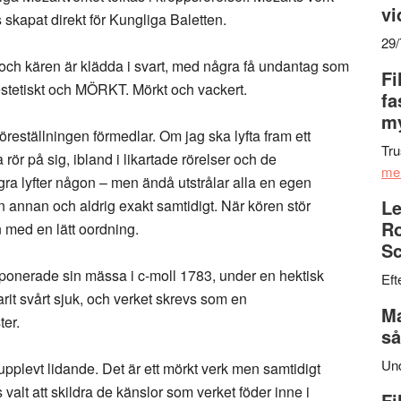
vi
skapat direkt för Kungliga Baletten.
29
ch kären är klädda i svart, med några få undantag som
Fi
h estetiskt och MÖRKT. Mörkt och vackert.
fa
my
föreställningen förmedlar. Om jag ska lyfta fram ett
Tru
rör på sig, ibland i likartade rörelser och de
me
ra lyfter någon – men ändå utstrålar alla en egen
Le
on annan och aldrig exakt samtidigt. När kören stör
Ro
an med en lätt oordning.
Sc
ponerade sin mässa i c-moll 1783, under en hektisk
Eft
arit svårt sjuk, och verket skrevs som en
Ma
ter.
så
Un
pplevt lidande. Det är ett mörkt verk men samtidigt
s valt att skildra de känslor som verket föder inne i
Fi