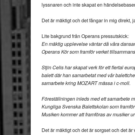
lyssnaren och inte skapat en händelsebaser
Det är mäktigt och det fångar in mig direkt, 
Lite bakgrund från Operans pressutskick:
En mäktig upplevelse väntar då våra dansa
Operans Kör som framför verket tillsamman
Stjin Celis har skapat verk för ett flertal 
balett där han samarbetat med vår balettch
samarbete kring MOZART mässa i c-moll.
Föreställningen inleds med ett samarbete 
Kungliga Svenska Balettskolan som framför 
Musiken kommer att framföras av musiker ur
Det är mäktigt och det är sorgset och det är v