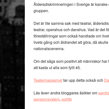
Åldersdiskrimineringen i Sverige är kanske d
gruppen.
Det är lite samma sak med teatrar, åldersdi
teatrar, operahus och danshus. Vad är det f
föreställningar som också handlade om live
livets gång och åldrandet att göra, då skull
nationalscenerna.
Om det sågs som positivt att människor har l
att kasta ut alla som fyllt 45.
Teatermagasinet
tar upp detta också och
Da
Läs även andra bloggares åsikter om
samhä
pensionsystem
,
politik