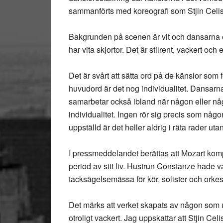
sammanförts med koreografi som Stjin Celis 
Bakgrunden på scenen är vit och dansarna o
har vita skjortor. Det är stilrent, vackert oc
Det är svårt att sätta ord på de känslor som 
huvudord är det nog individualitet. Dansarna 
samarbetar också ibland när någon eller någ
individualitet. Ingen rör sig precis som någ
uppställd är det heller aldrig i räta rader ut
I pressmeddelandet berättas att Mozart kom
period av sitt liv. Hustrun Constanze hade v
tacksägelsemässa för kör, solister och orkes
Det märks att verket skapats av någon som u
otroligt vackert. Jag uppskattar att Stjin Celi