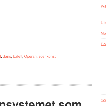
Kul
Lit
l
Mu
Re
t
,
dans
,
balett
,
Operan
,
scenkonst
onsystemet som
Sc