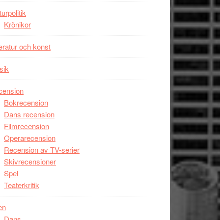
Man
turpolitik
filmen
Krönikor
någonsin
teratur och konst
sik
cension
Bokrecension
Dans recension
Filmrecension
Operarecension
Recension av TV-serier
Skivrecensioner
Spel
Teaterkritik
en
Dans