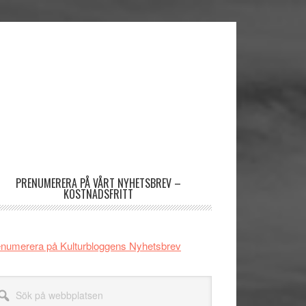
imärt
dofält
PRENUMERERA PÅ VÅRT NYHETSBREV –
KOSTNADSFRITT
numerera på Kulturbloggens Nyhetsbrev
k