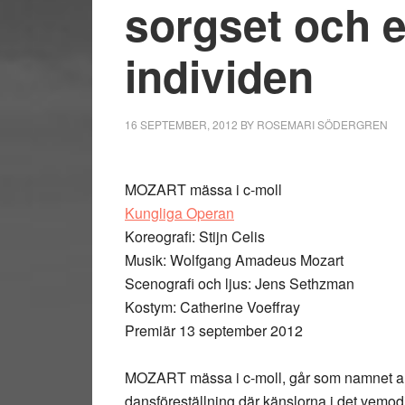
sorgset och en
individen
16 SEPTEMBER, 2012
BY
ROSEMARI SÖDERGREN
MOZART mässa i c-moll
Kungliga Operan
Koreografi: Stijn Celis
Musik: Wolfgang Amadeus Mozart
Scenografi och ljus: Jens Sethzman
Kostym: Catherine Voeffray
Premiär 13 september 2012
MOZART mässa i c-moll, går som namnet ant
dansföreställning där känslorna i det vemodi