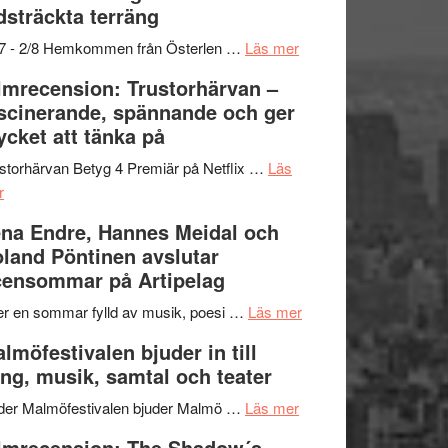
dsträckta terräng
gräset
–
om
/7 - 2/8 Hemkommen från Österlen …
Läs mer
en
Ystad
lmrecension: Trustorhärvan –
humoristisk
Sweden
scinerande, spännande och ger
och
Jazz
cket att tänka på
hjärtevarm
Festival
lättsam
2026
storhärvan Betyg 4 Premiär på Netflix …
Läs
om
kompott
–
r
Filmrecension:
I
na Endre, Hannes Meidal och
Trustorhärvan
Delvis
land Pöntinen avslutar
–
bortom
ensommar på Artipelag
fascinerande,
genrens
spännande
vidsträckta
om
er en sommar fylld av musik, poesi …
Läs mer
och
terräng
Lena
lmöfestivalen bjuder in till
ger
Endre,
ng, musik, samtal och teater
mycket
Hannes
att
om
Meidal
der Malmöfestivalen bjuder Malmö …
Läs mer
tänka
Malmöfestivalen
och
lmrecension: The Shadow´s