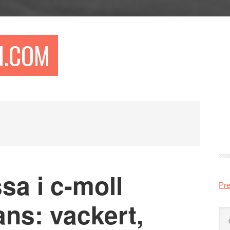
N.COM
Pr
si
a i c-moll
Pre
ns: vackert,
Sö
på