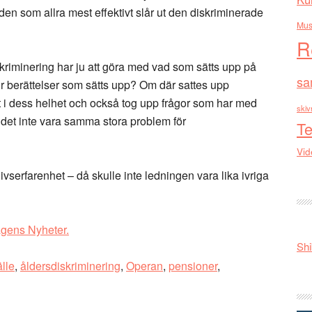
en som allra mest effektivt slår ut den diskriminerade
Mus
R
skriminering har ju att göra med vad som sätts upp på
sa
ör berättelser som sätts upp? Om där sattes upp
t i dess helhet och också tog upp frågor som har med
skiv
e det inte vara samma stora problem för
Te
Vid
ivserfarenhet – då skulle inte ledningen vara lika ivriga
gens Nyheter.
Shi
lle
,
åldersdiskriminering
,
Operan
,
pensioner
,