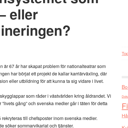
– eller
mineringen?
Top
/hon är 67 år har skapat problem för nationalteatrar som
n har börjat ett projekt de kallar karriärväxling, där
 eller utbildning för att kunna ta sig vidare i livet.
Bo
kygglappar som råder i västvärlden kring åldrandet. Vi
Dok
 ”livets gång” och svenska medier går i täten för detta
F
Hå
ekryteras till chefsposter inom svenska medier.
de söker sommarvikariat och tjänster.
Kul