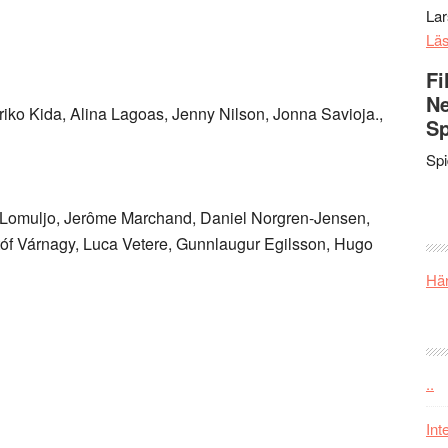
La
Lä
Fi
Ne
iko Kida, Alina Lagoas, Jenny Nilson, Jonna Savioja.,
Sp
Sp
Lomuljo, Jerôme Marchand, Daniel Norgren-Jensen,
óf Várnagy, Luca Vetere, Gunnlaugur Egilsson, Hugo
Här
..
Int