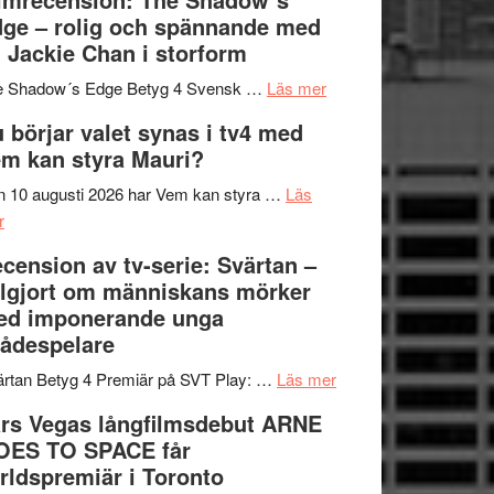
på
bjuder
Roland
ge – rolig och spännande med
in
Pöntinen
 Jackie Chan i storform
till
avslutar
om
sång,
Scensommar
e Shadow´s Edge Betyg 4 Svensk …
Läs mer
Filmrecension:
musik,
på
 börjar valet synas i tv4 med
The
samtal
Artipelag
m kan styra Mauri?
Shadow
och
´s
teater
 10 augusti 2026 har Vem kan styra …
Läs
om
Edge
r
Nu
–
cension av tv-serie: Svärtan –
börjar
rolig
lgjort om människans mörker
valet
och
ed imponerande unga
synas
spännande
ådespelare
i
med
tv4
en
om
rtan Betyg 4 Premiär på SVT Play: …
Läs mer
med
Jackie
Recension
rs Vegas långfilmsdebut ARNE
Vem
Chan
av
OES TO SPACE får
kan
i
tv-
rldspremiär i Toronto
styra
storform
serie: