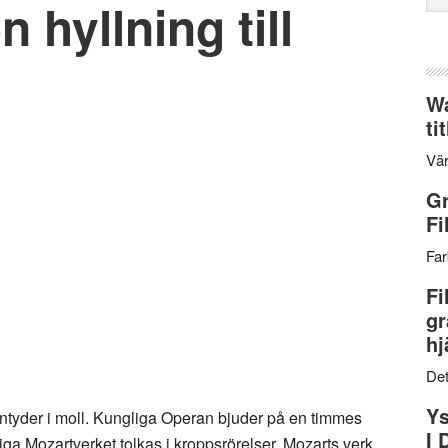
 hyllning till
web
Wa
ti
Vär
Gr
Fi
Far
Fi
gr
hj
Det
Ys
yder i moll. Kungliga Operan bjuder på en timmes
I 
ga Mozartverket tolkas i kroppsrörelser. Mozarts verk