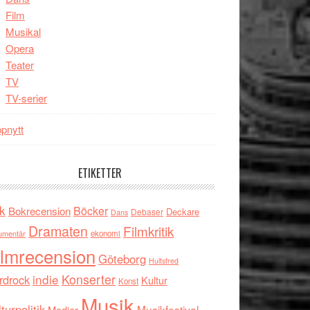
Film
Musikal
Opera
Teater
TV
TV-serier
pnytt
ETIKETTER
k
Böcker
Bokrecension
Deckare
Debaser
Dans
Dramaten
Filmkritik
umentär
ekonomi
ilmrecension
Göteborg
Hultsfred
indie
Konserter
rdrock
Kultur
Konst
Musik
turpolitik
Musikfestival
Medier