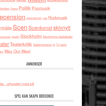
Politik
Popmusik
ikvideo
Opera
ecension
Rockmusik
recensioner
rock
Scen
skivnytt
Scenkonst
mhälle
Stockholm
Stockholms stadsteater
recension
Spotify
ater
Teaterkritik
tv
Teaterrecension
TV-serie
Way Out West
eo
ANNONSER
ba - urhunden med stil
SPEL KAN SKAPA BEROENDE