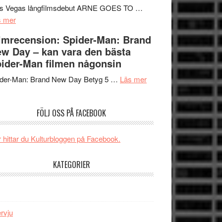
Mauri?
Svärtan
rs Vegas långfilmsdebut ARNE GOES TO …
om
–
s mer
Lars
välgjort
lmrecension: Spider-Man: Brand
Vegas
om
w Day – kan vara den bästa
långfilmsdebut
människans
ider-Man filmen någonsin
ARNE
mörker
GOES
om
med
ider-Man: Brand New Day Betyg 5 …
Läs mer
TO
Filmrecension:
imponerande
SPACE
Spider-
unga
FÖLJ OSS PÅ FACEBOOK
får
Man:
skådespelare
världspremiär
Brand
i
New
 hittar du Kulturbloggen på Facebook.
Toronto
Day
–
KATEGORIER
kan
vara
den
bästa
ervju
Spider-