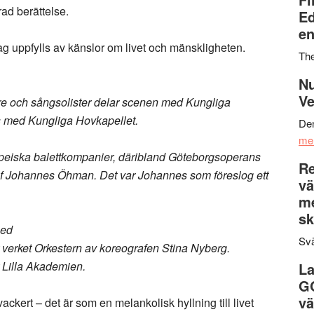
ad berättelse.
Ed
en
jag uppfylls av känslor om livet och mänskligheten.
Th
Nu
Ve
re och sångsolister delar scenen med Kungliga
s med Kungliga Hovkapellet.
Den
me
europeiska balettkompanier, däribland Göteborgsoperans
Re
ef Johannes Öhman. Det var Johannes som föreslog ett
vä
m
sk
med
Svä
verket Orkestern av koreografen Stina Nyberg.
 Lilla Akademien.
La
G
vä
ackert – det är som en melankolisk hyllning till livet