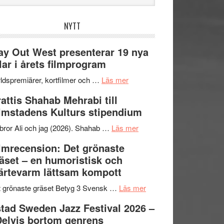
bplatsen
NYTT
y Out West presenterar 19 nya
tlar i årets filmprogram
om
ldspremiärer, kortfilmer och …
Läs mer
Way
attis Shahab Mehrabi till
Out
lmstadens Kulturs stipendium
West
presenterar
om
bror Ali och jag (2026). Shahab …
Läs mer
19
Grattis
lmrecension: Det grönaste
nya
Shahab
äset – en humoristisk och
titlar
Mehrabi
ärtevarm lättsam kompott
i
till
årets
Filmstadens
om
 grönaste gräset Betyg 3 Svensk …
Läs mer
filmprogram
Kulturs
Filmrecension:
tad Sweden Jazz Festival 2026 –
stipendium
Det
Delvis bortom genrens
grönaste