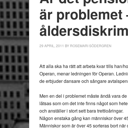
är problemet 
åldersdiskri
29 APRIL, 2011
BY
ROSEMARI SÖDERGREN
Att alla ska ha rätt att arbeta kvar tills han
Operan, menar ledningen för Operan. Ledninge
de erbjuder dansare och sångare avtalspension
Men en del i problemet måste ändå vara de s
låtsas som om det inte finns något som heter
och anställer i stort sett bara trettioåringar.
Någon enstaka gång kan människor över 45 r
Människor som är över 45 sorteras bort när 