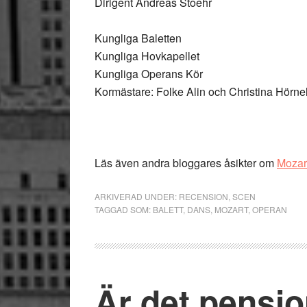
Dirigent Andreas Stoehr
Kungliga Baletten
Kungliga Hovkapellet
Kungliga Operans Kör
Kormästare: Folke Alin och Christina Hörnel
Läs även andra bloggares åsikter om
Mozar
ARKIVERAD UNDER:
RECENSION
,
SCEN
TAGGAD SOM:
BALETT
,
DANS
,
MOZART
,
OPERAN
Är det pensi