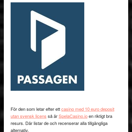
För den som letar efter ett
casino med 10 euro deposit
utan svensk licens
så är
SpelaCasino.io
en riktigt bra
resurs. Där listar de och recenserar alla tillgängliga
alternativ.