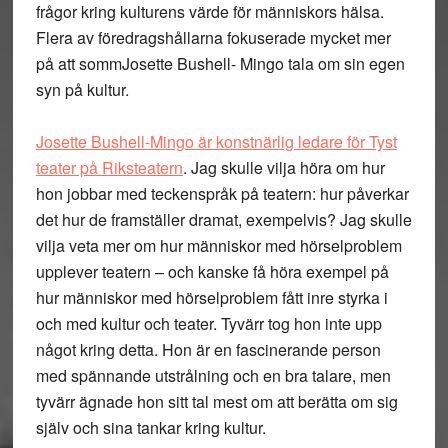
frågor kring kulturens värde för människors hälsa.
Flera av föredragshållarna fokuserade mycket mer
på att sommJosette Bushell- Mingo tala om sin egen
syn på kultur.
Josette Bushell-Mingo är konstnärlig ledare för Tyst
teater på Riksteatern
. Jag skulle vilja höra om hur
hon jobbar med teckenspråk på teatern: hur påverkar
det hur de framställer dramat, exempelvis? Jag skulle
vilja veta mer om hur människor med hörselproblem
upplever teatern – och kanske få höra exempel på
hur människor med hörselproblem fått inre styrka i
och med kultur och teater. Tyvärr tog hon inte upp
något kring detta. Hon är en fascinerande person
med spännande utstrålning och en bra talare, men
tyvärr ägnade hon sitt tal mest om att berätta om sig
själv och sina tankar kring kultur.