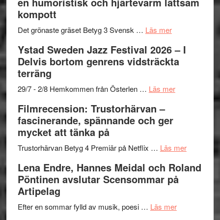
en humoristisk och hjärtevarm lättsam
titlar
Mehrabi
kompott
i
till
årets
Filmstadens
om
Det grönaste gräset Betyg 3 Svensk …
Läs mer
filmprogram
Kulturs
Filmrecension:
Ystad Sweden Jazz Festival 2026 – I
stipendium
Det
Delvis bortom genrens vidsträckta
grönaste
terräng
gräset
–
om
29/7 - 2/8 Hemkommen från Österlen …
Läs mer
en
Ystad
Filmrecension: Trustorhärvan –
humoristisk
Sweden
fascinerande, spännande och ger
och
Jazz
mycket att tänka på
hjärtevarm
Festival
lättsam
2026
om
Trustorhärvan Betyg 4 Premiär på Netflix …
Läs mer
kompott
–
Filmrecens
Lena Endre, Hannes Meidal och Roland
I
Trustorhä
Pöntinen avslutar Scensommar på
Delvis
–
Artipelag
bortom
fascineran
genrens
om
spännand
Efter en sommar fylld av musik, poesi …
Läs mer
vidsträckta
Lena
och