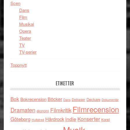
Scen
Dans
Film
Musikal
Opera
Teater
TV
TV-serier
Toppnytt
ETIKETTER
Bok
Böcker
Bokrecension
Deckare
Debaser
Dokumentär
Dans
Filmrecension
Dramaten
Filmkritik
ekonomi
indie
Konserter
Göteborg
Hårdrock
Konst
Hultsfred
Musik