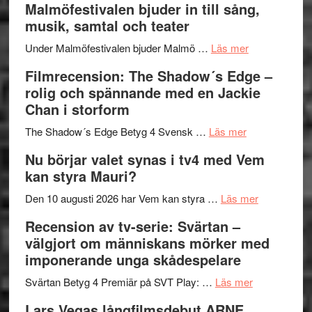
Malmöfestivalen bjuder in till sång,
terräng
Endre,
ger
musik, samtal och teater
Hannes
mycket
om
Meidal
att
Under Malmöfestivalen bjuder Malmö …
Läs mer
Malmöfestiva
och
tänka
Filmrecension: The Shadow´s Edge –
bjuder
Roland
på
rolig och spännande med en Jackie
in
Pöntinen
Chan i storform
till
avslutar
om
sång,
Scensommar
The Shadow´s Edge Betyg 4 Svensk …
Läs mer
Filmrecension
musik,
på
Nu börjar valet synas i tv4 med Vem
The
samtal
Artipelag
kan styra Mauri?
Shadow
och
´s
teater
om
Den 10 augusti 2026 har Vem kan styra …
Läs mer
Edge
Nu
Recension av tv-serie: Svärtan –
–
börjar
välgjort om människans mörker med
rolig
valet
imponerande unga skådespelare
och
synas
spännande
om
i
Svärtan Betyg 4 Premiär på SVT Play: …
Läs mer
med
Recension
tv4
Lars Vegas långfilmsdebut ARNE