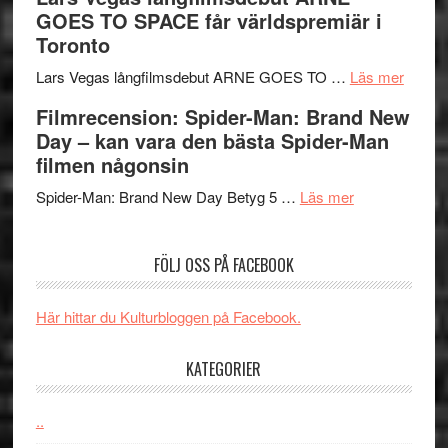
en
av
med
GOES TO SPACE får världspremiär i
Jackie
tv-
Vem
Toronto
Chan
serie:
kan
i
Svärtan
styra
om
Lars Vegas långfilmsdebut ARNE GOES TO …
Läs mer
storform
–
Mauri?
Lars
Filmrecension: Spider-Man: Brand New
välgjort
Vegas
Day – kan vara den bästa Spider-Man
om
långfi
filmen någonsin
människans
ARNE
om
mörker
GOES
Spider-Man: Brand New Day Betyg 5 …
Läs mer
Filmrecension
med
TO
Spider-
imponerande
SPAC
FÖLJ OSS PÅ FACEBOOK
Man:
unga
får
Brand
skådespelar
världs
New
i
Här hittar du Kulturbloggen på Facebook.
Day
Toront
–
KATEGORIER
kan
vara
..
den