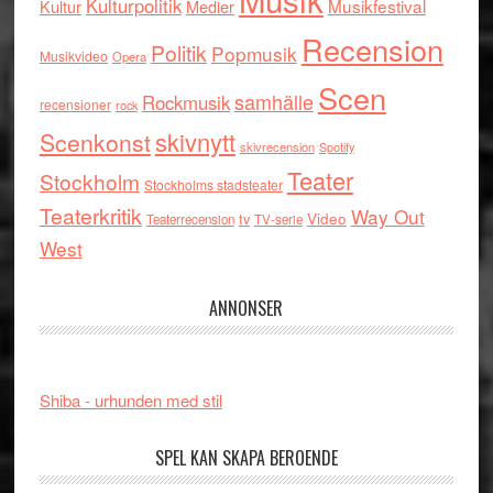
Kulturpolitik
Musikfestival
Kultur
Medier
Recension
Politik
Popmusik
Musikvideo
Opera
Scen
samhälle
Rockmusik
recensioner
rock
skivnytt
Scenkonst
skivrecension
Spotify
Teater
Stockholm
Stockholms stadsteater
Teaterkritik
Way Out
tv
Video
Teaterrecension
TV-serie
West
ANNONSER
Shiba - urhunden med stil
SPEL KAN SKAPA BEROENDE