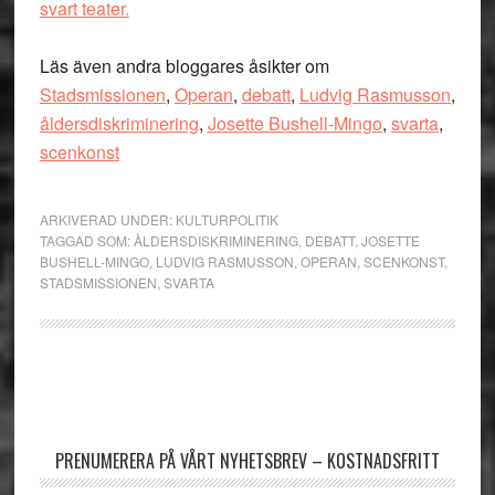
svart teater.
Läs även andra bloggares åsikter om
Stadsmissionen
,
Operan
,
debatt
,
Ludvig Rasmusson
,
åldersdiskriminering
,
Josette Bushell-Mingo
,
svarta
,
scenkonst
ARKIVERAD UNDER:
KULTURPOLITIK
TAGGAD SOM:
ÅLDERSDISKRIMINERING
,
DEBATT
,
JOSETTE
BUSHELL-MINGO
,
LUDVIG RASMUSSON
,
OPERAN
,
SCENKONST
,
STADSMISSIONEN
,
SVARTA
Primärt
sidofält
PRENUMERERA PÅ VÅRT NYHETSBREV – KOSTNADSFRITT