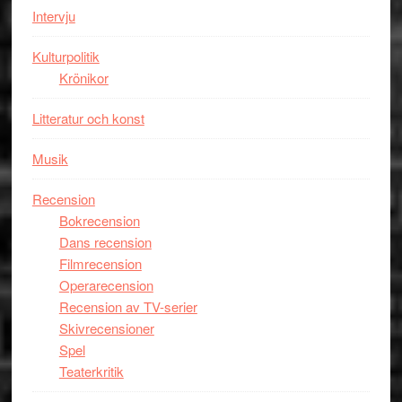
bästa
Intervju
Spider-
Man
Kulturpolitik
filmen
Krönikor
någonsin
Litteratur och konst
Musik
Recension
Bokrecension
Dans recension
Filmrecension
Operarecension
Recension av TV-serier
Skivrecensioner
Spel
Teaterkritik