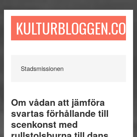
Hoppa
Hoppa
Hoppa
till
till
till
huvudinnehåll
det
sidfot
KULTURBLOGGEN.COM
primära
sidofältet
Stadsmissionen
Om vådan att jämföra
svartas förhållande till
scenkonst med
rullstolsburna till dans