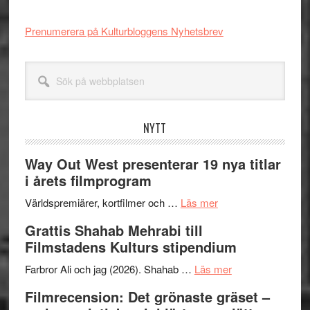
Prenumerera på Kulturbloggens Nyhetsbrev
Sök
på
webbplatsen
NYTT
Way Out West presenterar 19 nya titlar
i årets filmprogram
om
Världspremiärer, kortfilmer och …
Läs mer
Way
Grattis Shahab Mehrabi till
Out
Filmstadens Kulturs stipendium
West
presenterar
om
Farbror Ali och jag (2026). Shahab …
Läs mer
19
Grattis
Filmrecension: Det grönaste gräset –
nya
Shahab