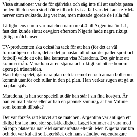
Vissa situationer var de för själviska och såg inte till att snabbt passa
bollen till den som stod bättre till och i vissa fall var det kanske VM-
nerver som sviktade. Jag vet inte, men missade gjorde de i alla fall.
I ärlighetens namn var matchen närmare 4-0 till Argentina än 1-1,
fast den kunde slutat oavgjort eftersom Nigeria hade några riktigt
giftiga målchanser.
TV-producenten ska också ha tack för att han (för det är väl
förmodligen en han, det är det ju nästan alltid när det gäller sport och
fotboll) valde att ofta låta kameran visa Maradona. Det går inte att
komma ifrån: Maradona är en stjärna och riktigt kul att se honom
agera på tränarsidan.
Han följer spelet, går nära plan och tar emot en och annan boll som
kommit utanför och rullar in den på plan. Han verkar sugen att gå ut
på plan själv.
Maradona, ja han ser speciell ut där han står i sin fina kostym. Är
han en maffiaboss eller är han en japansk samuraj, är han Mifune
som kommit tillbaka?
Det var förstås rätt kluvet att se matchen. Argentina var äntligen ett
riktigt bra lag med stor spelskicklighet. Laget kommer att vara med
på topp-platserna när VM sammanfattas efteråt. Men Nigeria var bra
och det var kul att se Lagerbäck och hans ständige vapendragare