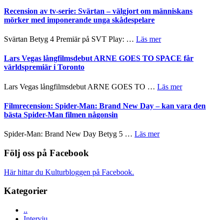
Nu
–
börjar
Recension av tv-serie: Svärtan – välgjort om människans
rolig
valet
mörker med imponerande unga skådespelare
och
synas
spännande
i
om
Svärtan Betyg 4 Premiär på SVT Play: …
Läs mer
med
tv4
Recension
en
med
av
Lars Vegas långfilmsdebut ARNE GOES TO SPACE får
Jackie
Vem
tv-
världspremiär i Toronto
Chan
kan
serie:
i
styra
Svärtan
storform
om
Lars Vegas långfilmsdebut ARNE GOES TO …
Läs mer
Mauri?
–
Lars
välgjort
Vegas
Filmrecension: Spider-Man: Brand New Day – kan vara den
om
långfilmsde
bästa Spider-Man filmen någonsin
människans
ARNE
mörker
GOES
om
Spider-Man: Brand New Day Betyg 5 …
Läs mer
med
TO
Filmrecension:
imponerande
SPACE
Spider-
Följ oss på Facebook
unga
får
Man:
skådespelare
världspremi
Brand
Här hittar du Kulturbloggen på Facebook.
i
New
Toronto
Day
Kategorier
–
kan
..
vara
Intervju