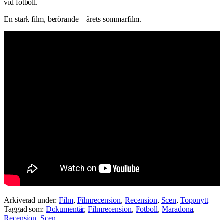
vid fotboll.
En stark film, berörande – årets sommarfilm.
Arkiverad under:
Film
,
Filmrecension
,
Recension
,
Scen
,
Toppnytt
Taggad som:
Dokumentär
,
Filmrecension
,
Fotboll
,
Maradona
,
Recension
,
Scen