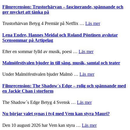
Ystad
humoristisk
Sweden
Filmrecension: Trustorhärvan – fascinerande, spännande och
och
Jazz
ger mycket att tänka på
hjärtevarm
Festival
lättsam
2026
om
Trustorhärvan Betyg 4 Premiär på Netflix …
Läs mer
kompott
–
Filmrecension:
I
Trustorhärvan
Lena Endre, Hannes Meidal och Roland Pöntinen avslutar
Delvis
–
Scensommar på Artipelag
bortom
fascinerande,
genrens
spännande
om
Efter en sommar fylld av musik, poesi …
Läs mer
vidsträckta
och
Lena
terräng
ger
Endre,
Malmöfestivalen bjuder in till sång, musik, samtal och teater
mycket
Hannes
att
Meidal
om
Under Malmöfestivalen bjuder Malmö …
Läs mer
tänka
och
Malmöfestivalen
på
Roland
bjuder
Filmrecension: The Shadow´s Edge – rolig och spännande med
Pöntinen
in
en Jackie Chan i storform
avslutar
till
Scensommar
sång,
om
The Shadow´s Edge Betyg 4 Svensk …
Läs mer
på
musik,
Filmrecension:
Artipelag
samtal
The
Nu börjar valet synas i tv4 med Vem kan styra Mauri?
och
Shadow
teater
´s
om
Den 10 augusti 2026 har Vem kan styra …
Läs mer
Edge