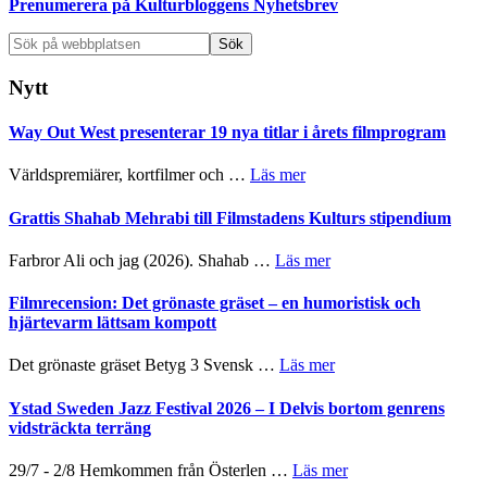
Prenumerera på Kulturbloggens Nyhetsbrev
Sök
på
webbplatsen
Nytt
Way Out West presenterar 19 nya titlar i årets filmprogram
om
Världspremiärer, kortfilmer och …
Läs mer
Way
Out
Grattis Shahab Mehrabi till Filmstadens Kulturs stipendium
West
presenterar
om
Farbror Ali och jag (2026). Shahab …
Läs mer
19
Grattis
nya
Shahab
Filmrecension: Det grönaste gräset – en humoristisk och
titlar
Mehrabi
hjärtevarm lättsam kompott
i
till
årets
Filmstadens
om
Det grönaste gräset Betyg 3 Svensk …
Läs mer
filmprogram
Kulturs
Filmrecension:
stipendium
Det
Ystad Sweden Jazz Festival 2026 – I Delvis bortom genrens
grönaste
vidsträckta terräng
gräset
–
om
29/7 - 2/8 Hemkommen från Österlen …
Läs mer
en