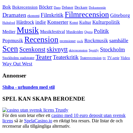
Bok
Bokrecension
Böcker
Deckare
Debaser
Dokumentär
Dans
Filmrecension
Dramaten
Filmkritik
Göteborg
ekonomi
Konserter
Hårdrock
indie
Kulturpolitik
Kultur
Konst
Hultsfred
Musik
Politik
Musikfestival
Medier
Musikvideo
Opera
Recension
samhälle
Popmusik
Rockmusik
recensioner
rock
Scen
skivnytt
Scenkonst
Stockholm
skivrecension
Spotify
Teater
Teaterkritik
Video
Stockholms stadsteater
tv
Teaterrecension
TV-serie
Way Out West
Annonser
Shiba - urhunden med stil
SPEL KAN SKAPA BEROENDE
För den som letar efter ett
casino med 10 euro deposit utan svensk
licens
så är
SpelaCasino.io
en riktigt bra resurs. Där listar de och
recenserar alla tillgängliga alternativ.