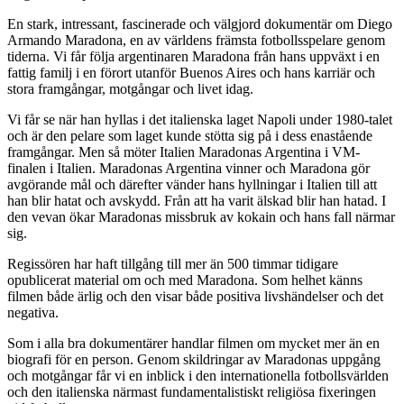
En stark, intressant, fascinerade och välgjord dokumentär om Diego
Armando Maradona, en av världens främsta fotbollsspelare genom
tiderna. Vi får följa argentinaren Maradona från hans uppväxt i en
fattig familj i en förort utanför Buenos Aires och hans karriär och
stora framgångar, motgångar och livet idag.
Vi får se när han hyllas i det italienska laget Napoli under 1980-talet
och är den pelare som laget kunde stötta sig på i dess enastående
framgångar. Men så möter Italien Maradonas Argentina i VM-
finalen i Italien. Maradonas Argentina vinner och Maradona gör
avgörande mål och därefter vänder hans hyllningar i Italien till att
han blir hatat och avskydd. Från att ha varit älskad blir han hatad. I
den vevan ökar Maradonas missbruk av kokain och hans fall närmar
sig.
Regissören har haft tillgång till mer än 500 timmar tidigare
opublicerat material om och med Maradona. Som helhet känns
filmen både ärlig och den visar både positiva livshändelser och det
negativa.
Som i alla bra dokumentärer handlar filmen om mycket mer än en
biografi för en person. Genom skildringar av Maradonas uppgång
och motgångar får vi en inblick i den internationella fotbollsvärlden
och den italienska närmast fundamentalistiskt religiösa fixeringen