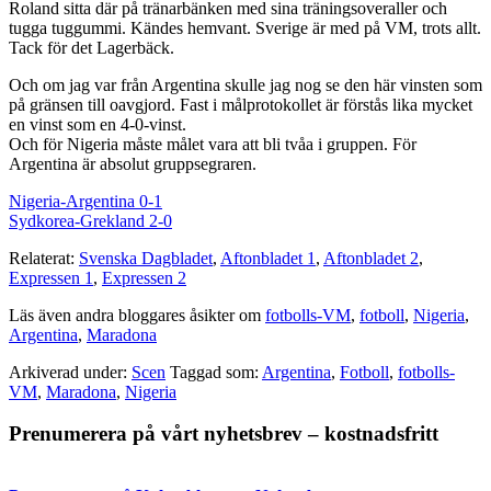
Roland sitta där på tränarbänken med sina träningsoveraller och
tugga tuggummi. Kändes hemvant. Sverige är med på VM, trots allt.
Tack för det Lagerbäck.
Och om jag var från Argentina skulle jag nog se den här vinsten som
på gränsen till oavgjord. Fast i målprotokollet är förstås lika mycket
en vinst som en 4-0-vinst.
Och för Nigeria måste målet vara att bli tvåa i gruppen. För
Argentina är absolut gruppsegraren.
Nigeria-Argentina 0-1
Sydkorea-Grekland 2-0
Relaterat:
Svenska Dagbladet
,
Aftonbladet 1
,
Aftonbladet 2
,
Expressen 1
,
Expressen 2
Läs även andra bloggares åsikter om
fotbolls-VM
,
fotboll
,
Nigeria
,
Argentina
,
Maradona
Arkiverad under:
Scen
Taggad som:
Argentina
,
Fotboll
,
fotbolls-
VM
,
Maradona
,
Nigeria
Primärt
Prenumerera på vårt nyhetsbrev – kostnadsfritt
sidofält