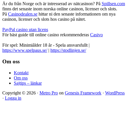
Är du från Norge och är intresserad av nätcasinon? På
Spillsen.com
finns det senaste inom norska online casinon, licenser och slots.
På
Casinodealen.se
hittar ni den senaste informationen om nya
casinon, licenser och slots hos casino på nätet.
PayPal casino utan licens
För bäst guide till online casino rekommenderas
Casivo
För spel: Minimiålder 18 år - Spela ansvarsfullt |
https://www.spelpaus.se/
|
https://stodlinjen.se/
Footer
Om oss
Kontakt
Om oss
Sajtips – länkar
Copyright © 2026 ·
Metro Pro
on
Genesis Framework
·
WordPress
·
Logga in