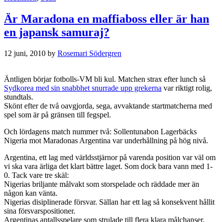
Är Maradona en maffiaboss eller är han
en japansk samuraj?
12 juni, 2010
by
Rosemari Södergren
Äntligen börjar fotbolls-VM bli kul. Matchen strax efter lunch så
Sydkorea med sin snabbhet snurrade upp grekerna
var riktigt rolig,
stundtals.
Skönt efter de två oavgjorda, sega, avvaktande startmatcherna med
spel som är på gränsen till fegspel.
Och lördagens match nummer två: Sollentunabon Lagerbäcks
Nigeria mot Maradonas Argentina var underhållning på hög nivå.
Argentina, ett lag med världsstjärnor på varenda position var väl om
vi ska vara ärliga det klart bättre laget. Som dock bara vann med 1-
0. Tack vare tre skäl:
Nigerias briljante målvakt som storspelade och räddade mer än
någon kan vänta.
Nigerias disiplinerade försvar. Sällan har ett lag så konsekvent hållit
sina försvarspositioner.
Argentinas antallsspelare som strulade till flera klara målchanser.