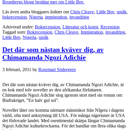
Brombergs blogg berättar mer om Little Bee.
Läs även andra bloggares åsikter om
Chris Cleave
,
Little Bee
,
språk
,
bokrecension
,
Nigeria
,
immigration
,
invandring
Arkiverad under:
Bokrecension
,
Litteratur och konst
,
Recension
Taggad som:
Bokrecension
,
Chris Cleave
,
Immigration
,
invandring
,
Little Bee
,
Nigeria
,
språk
Det där som nästan kväver dig, av
Chimamanda Ngozi Adichie
3 februari, 2011
by
Rosemari Södergren
Det där som nästan kväver dig, av Chimamanda Ngozi Adichie, är
en bok med tolv noveller av den afrikanska författaren.
Chimamanda Ngozi Adichie slog igenom stort med sin roman om
Biafrakriget, ”En halv gul sol”.
Noveller låter oss komma närmare människor från NIgera i dagens
värld, ofta med anknytning till USA. För många nigerianer är USA
det förlovade landet. Med osentimental skärpa fångar Chimamanda
Ngozi Adichie kulturkrockarna. För det handlar om flera olika slags