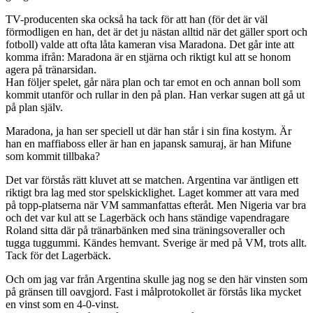
TV-producenten ska också ha tack för att han (för det är väl
förmodligen en han, det är det ju nästan alltid när det gäller sport och
fotboll) valde att ofta låta kameran visa Maradona. Det går inte att
komma ifrån: Maradona är en stjärna och riktigt kul att se honom
agera på tränarsidan.
Han följer spelet, går nära plan och tar emot en och annan boll som
kommit utanför och rullar in den på plan. Han verkar sugen att gå ut
på plan själv.
Maradona, ja han ser speciell ut där han står i sin fina kostym. Är
han en maffiaboss eller är han en japansk samuraj, är han Mifune
som kommit tillbaka?
Det var förstås rätt kluvet att se matchen. Argentina var äntligen ett
riktigt bra lag med stor spelskicklighet. Laget kommer att vara med
på topp-platserna när VM sammanfattas efteråt. Men Nigeria var bra
och det var kul att se Lagerbäck och hans ständige vapendragare
Roland sitta där på tränarbänken med sina träningsoveraller och
tugga tuggummi. Kändes hemvant. Sverige är med på VM, trots allt.
Tack för det Lagerbäck.
Och om jag var från Argentina skulle jag nog se den här vinsten som
på gränsen till oavgjord. Fast i målprotokollet är förstås lika mycket
en vinst som en 4-0-vinst.