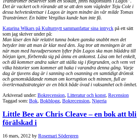
Tranströmer beskriver som en solkatt, finns någonstans i Lagos”.
Det är vackert och rörande att se att den som vägleder Teju Cole i
dessa helveteskretsar i Lagos är ingen mindre än vår milde Tomas
Tranströmer. En bättre Vergilius kunde han inte få.
Katarina Wikars på Kulturnytt sammanfattar sina intryck
på ett sätt
som jag skriver under på:
Man läser den här relativt tunna boken ganska snabbt men det
betyder inte att man är klar med den. Jag tror att meningen är att
när man med huvudpersonen lyfter från Lagos ska man bläddra till
början igen, förbereda sig på ännu en ankomst. Läsa om hel enkelt,
och då kommer andra saker att ställa sig i förgrunden, och vem vet
vilka historier som kommer att haka i varandra denna gång. Varje
dag är tjuvens dag är i sanning och osanning en samtidigt drömsk
och genomskådande roman om korruption och minnen, full av
överlevnadsstrategier av en blick både övad i vaksamhet och ömhet.
Arkiverad under:
Bokrecension
,
Litteratur och konst
,
Recension
Taggad som:
Bok
,
Bokblogg
,
Bokrecension
,
Nigeria
Little Bee av Chris Cleave – en bok att bli
förälskad i
16 mars, 2012
by
Rosemari Södergren