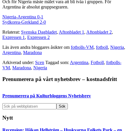
Och för Nigeria måste målet vara att bli tvåa i gruppen. För
Argentina är absolut gruppsegraren.
Nigeria-Argentina 0-1
Sydkorea-Grekland 2-0
Relaterat:
Svenska Dagbladet
,
Aftonbladet 1
,
Aftonbladet 2
,
Expressen 1
,
Expressen 2
Läs även andra bloggares åsikter om
fotbolls-VM
,
fotboll
,
Nigeria
,
Argentina
,
Maradona
Arkiverad under:
Scen
Taggad som:
Argentina
,
Fotboll
,
fotbolls-
VM
,
Maradona
,
Nigeria
Primärt
Prenumerera på vårt nyhetsbrev – kostnadsfritt
sidofält
Prenumerera på Kulturbloggens Nyhetsbrev
Sök
på
webbplatsen
Nytt
Recension: Håkan Hellström – Huskvarna Folkets Park – en