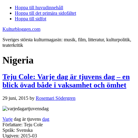
Hoppa till huvudinnehåll
Hoppa till det primära sidofältet
Hoppa till sidfot
Kulturbloggen.com
Sveriges största kulturmagasin: musik, film, litteratur, kulturpolitik,
teaterkritik
Nigeria
Teju Cole: Varje dag är tjuvens dag – en
blick övad både i vaksamhet och ömhet
29 juni, 2015
by
Rosemari Södergren
Varje
dag är tjuvens
dag
Författare: Teju Cole
Språk: Svenska
Utgiven: 2015-03