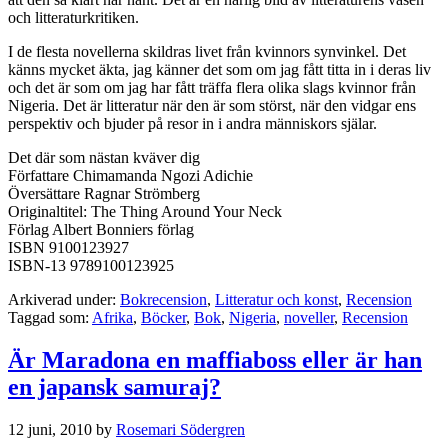
och litteraturkritiken.
I de flesta novellerna skildras livet från kvinnors synvinkel. Det
känns mycket äkta, jag känner det som om jag fått titta in i deras liv
och det är som om jag har fått träffa flera olika slags kvinnor från
Nigeria. Det är litteratur när den är som störst, när den vidgar ens
perspektiv och bjuder på resor in i andra människors själar.
Det där som nästan kväver dig
Författare Chimamanda Ngozi Adichie
Översättare Ragnar Strömberg
Originaltitel: The Thing Around Your Neck
Förlag Albert Bonniers förlag
ISBN 9100123927
ISBN-13 9789100123925
Arkiverad under:
Bokrecension
,
Litteratur och konst
,
Recension
Taggad som:
Afrika
,
Böcker
,
Bok
,
Nigeria
,
noveller
,
Recension
Är Maradona en maffiaboss eller är han
en japansk samuraj?
12 juni, 2010
by
Rosemari Södergren