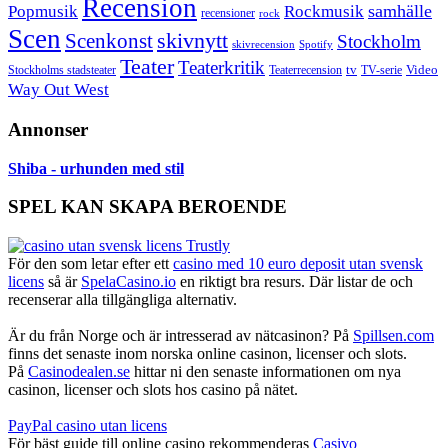
Recension
samhälle
Popmusik
Rockmusik
recensioner
rock
Scen
skivnytt
Scenkonst
Stockholm
skivrecension
Spotify
Teater
Teaterkritik
Video
Stockholms stadsteater
tv
Teaterrecension
TV-serie
Way Out West
Annonser
Shiba - urhunden med stil
SPEL KAN SKAPA BEROENDE
För den som letar efter ett
casino med 10 euro deposit utan svensk
licens
så är
SpelaCasino.io
en riktigt bra resurs. Där listar de och
recenserar alla tillgängliga alternativ.
Är du från Norge och är intresserad av nätcasinon? På
Spillsen.com
finns det senaste inom norska online casinon, licenser och slots.
På
Casinodealen.se
hittar ni den senaste informationen om nya
casinon, licenser och slots hos casino på nätet.
PayPal casino utan licens
För bäst guide till online casino rekommenderas
Casivo