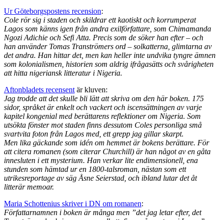
Ur Göteborgspostens recension
:
Cole rör sig i staden och skildrar ett kaotiskt och korrumperat
Lagos som känns igen från andra exilförfattare, som Chimamanda
Ngozi Adichie och Sefi Atta. Precis som de söker han efter – och
han använder Tomas Tranströmers ord – solkatterna, glimtarna av
det andra. Han hittar det, men kan heller inte undvika tyngre ämnen
som kolonialismen, historien som aldrig ifrågasätts och svårigheten
att hitta nigeriansk litteratur i Nigeria.
Aftonbladets recensent
är kluven:
Jag trodde att det skulle bli lätt att skriva om den här boken. 175
sidor, språket är enkelt och vackert och iscensättningen av varje
kapitel kongenial med berättarens reflektioner om Nigeria. Som
utsökta fönster mot staden finns dessutom Coles personliga små
svartvita foton från Lagos med, ett grepp jag gillar skarpt.
Men lika gäckande som idén om hemmet är bokens berättare. För
att citera romanen (som citerar Churchill) är han något av en gåta
innesluten i ett mysterium. Han verkar lite endimensionell, ena
stunden som hämtad ur en 1800-talsroman, nästan som ett
utrikesreportage av säg Åsne Seierstad, och ibland lutar det åt
litterär memoar.
Maria Schottenius skriver i DN om romanen
:
Författarnamnen i boken är många men ”det jag letar efter, det