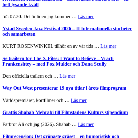
helt lysande kväll
om
5/5 07.20. Det är tiden jag kommer …
Läs mer
Recension:
Håkan
Ystad Sweden Jazz Festival 2026 – II Internationella storheter
Hellström
och samarbeten
–
Huskvarna
om
KURT ROSENWINKEL tillhör en av vår tids …
Läs mer
Folkets
Ystad
Park
Sweden
Se trailern för The X-Files: I Want to Believe – Vrach
–
Jazz
Frankenshtey – med Fox Mulder och Dana Scully
en
Festival
helt
2026
om
Den officiella trailern och …
Läs mer
lysande
–
Se
kväll
II
trailern
Way Out West presenterar 19 nya titlar i årets filmprogram
Internatione
för
storheter
The
om
Världspremiärer, kortfilmer och …
Läs mer
och
X-
Way
samarbeten
Files:
Out
Grattis Shahab Mehrabi till Filmstadens Kulturs stipendium
I
West
Want
presenterar
om
Farbror Ali och jag (2026). Shahab …
Läs mer
to
19
Grattis
Believe
nya
Shahab
Filmrecension: Det grönaste gräset – en humoristisk och
–