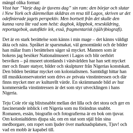
mängd olika format:
Visst har ”Varje dag är tjuvens dag” sin ram: den börjar och slutar
i New York och däremellan skildras en resa till Lagos, skriven ur det
odefinierade jagets perspektiv. Men bortsett från det skulle den
kunna vara lite vad som helst: dagbok, klippbok, reseskildring,
reportagebok, autofiktiv lek, essä, fragmentarisk (själv)biografi).
Det är en stark berättelse som känns i min mage – det känns väldigt
äkta och nära. Språket är sparsmakat, väl genomtänkt och de bilder
han målar fram i berättelsen säger så mycket. Mannen som är
bokens jag besöker Nationalmuseet i Lagos och blir oerhört
besviken – på museet utomlands i västvärlden har han sett mycket
mer och finare statyer, bilder och skulpturer från Nigerias konstskatt.
Den bilden berättar mycket om kolonialismen. Samtidigt hittar han
till musikkonservatoriet som drivs av privata vinstintressen och där
finns mycket mer av kulturellt värde. En skrämmande bild av hur
kommersiella vinstintressen är det som styr utvecklingen i hans
Nigeria.
Teju Cole rör sig blixtsnabbt mellan det lilla och det stora och ger en
fascinerande inblick i ett Nigeria som nu förändras snabbt.
Romanen, essän, biografin och fotografierna är en bok om tjuvar.
Om kolonialtidens djupa sår, om en stat som stjäl från sina
medborgare, om ropet som ljuder över marknadsplatsen, Tjuv! och
vad en mobb är kapabel till.