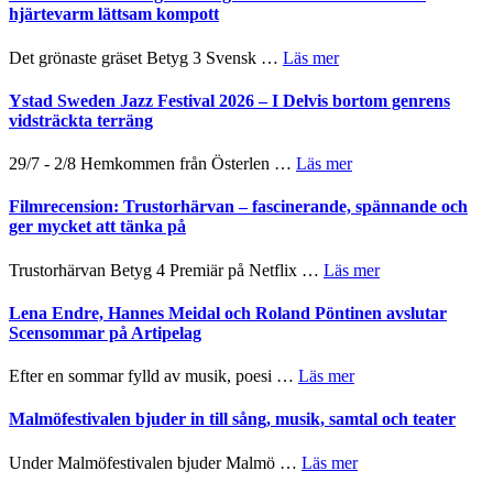
titlar
Mehrabi
hjärtevarm lättsam kompott
Vrach
i
till
Frankenshtey
årets
Filmstadens
–
om
Det grönaste gräset Betyg 3 Svensk …
Läs mer
filmprogram
Kulturs
med
Filmrecension:
stipendium
Fox
Det
Ystad Sweden Jazz Festival 2026 – I Delvis bortom genrens
Mulder
grönaste
vidsträckta terräng
och
gräset
Dana
–
om
29/7 - 2/8 Hemkommen från Österlen …
Läs mer
Scully
en
Ystad
humoristisk
Sweden
Filmrecension: Trustorhärvan – fascinerande, spännande och
och
Jazz
ger mycket att tänka på
hjärtevarm
Festival
lättsam
2026
om
Trustorhärvan Betyg 4 Premiär på Netflix …
Läs mer
kompott
–
Filmrecension:
I
Trustorhärvan
Lena Endre, Hannes Meidal och Roland Pöntinen avslutar
Delvis
–
Scensommar på Artipelag
bortom
fascinerande,
genrens
spännande
om
Efter en sommar fylld av musik, poesi …
Läs mer
vidsträckta
och
Lena
terräng
ger
Endre,
Malmöfestivalen bjuder in till sång, musik, samtal och teater
mycket
Hannes
att
Meidal
om
Under Malmöfestivalen bjuder Malmö …
Läs mer
tänka
och
Malmöfestivalen
på