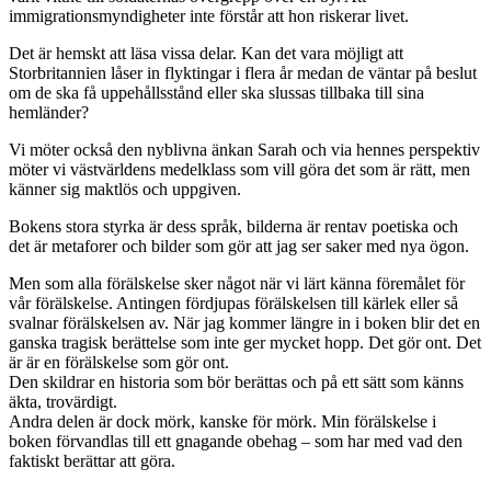
immigrationsmyndigheter inte förstår att hon riskerar livet.
Det är hemskt att läsa vissa delar. Kan det vara möjligt att
Storbritannien låser in flyktingar i flera år medan de väntar på beslut
om de ska få uppehållsstånd eller ska slussas tillbaka till sina
hemländer?
Vi möter också den nyblivna änkan Sarah och via hennes perspektiv
möter vi västvärldens medelklass som vill göra det som är rätt, men
känner sig maktlös och uppgiven.
Bokens stora styrka är dess språk, bilderna är rentav poetiska och
det är metaforer och bilder som gör att jag ser saker med nya ögon.
Men som alla förälskelse sker något när vi lärt känna föremålet för
vår förälskelse. Antingen fördjupas förälskelsen till kärlek eller så
svalnar förälskelsen av. När jag kommer längre in i boken blir det en
ganska tragisk berättelse som inte ger mycket hopp. Det gör ont. Det
är är en förälskelse som gör ont.
Den skildrar en historia som bör berättas och på ett sätt som känns
äkta, trovärdigt.
Andra delen är dock mörk, kanske för mörk. Min förälskelse i
boken förvandlas till ett gnagande obehag – som har med vad den
faktiskt berättar att göra.