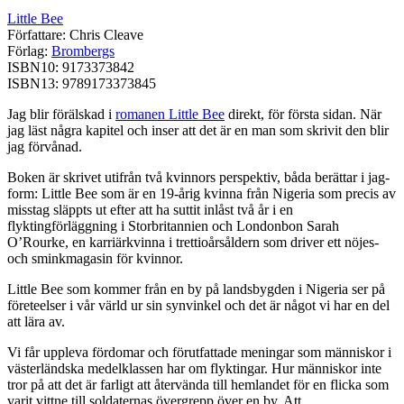
Little Bee
Författare: Chris Cleave
Förlag:
Brombergs
ISBN10: 9173373842
ISBN13: 9789173373845
Jag blir förälskad i
romanen Little Bee
direkt, för första sidan. När
jag läst några kapitel och inser att det är en man som skrivit den blir
jag förvånad.
Boken är skrivet utifrån två kvinnors perspektiv, båda berättar i jag-
form: Little Bee som är en 19-årig kvinna från Nigeria som precis av
misstag släppts ut efter att ha suttit inlåst två år i en
flyktingförläggning i Storbritannien och Londonbon Sarah
O’Rourke, en karriärkvinna i trettioårsåldern som driver ett nöjes-
och sminkmagasin för kvinnor.
Little Bee som kommer från en by på landsbygden i Nigeria ser på
företeelser i vår värld ur sin synvinkel och det är något vi har en del
att lära av.
Vi får uppleva fördomar och förutfattade meningar som människor i
västerländska medelklassen har om flyktingar. Hur människor inte
tror på att det är farligt att återvända till hemlandet för en flicka som
varit vittne till soldaternas övergrepp över en by. Att