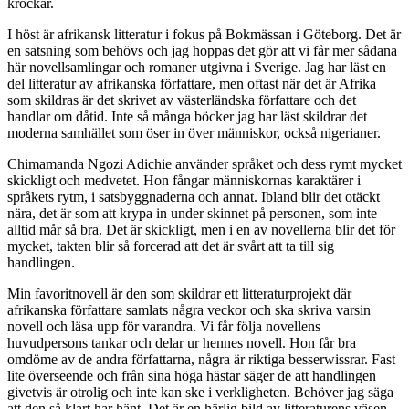
krockar.
I höst är afrikansk litteratur i fokus på Bokmässan i Göteborg. Det är
en satsning som behövs och jag hoppas det gör att vi får mer sådana
här novellsamlingar och romaner utgivna i Sverige. Jag har läst en
del litteratur av afrikanska författare, men oftast när det är Afrika
som skildras är det skrivet av västerländska författare och det
handlar om dåtid. Inte så många böcker jag har läst skildrar det
moderna samhället som öser in över människor, också nigerianer.
Chimamanda Ngozi Adichie använder språket och dess rymt mycket
skickligt och medvetet. Hon fångar människornas karaktärer i
språkets rytm, i satsbyggnaderna och annat. Ibland blir det otäckt
nära, det är som att krypa in under skinnet på personen, som inte
alltid mår så bra. Det är skickligt, men i en av novellerna blir det för
mycket, takten blir så forcerad att det är svårt att ta till sig
handlingen.
Min favoritnovell är den som skildrar ett litteraturprojekt där
afrikanska författare samlats några veckor och ska skriva varsin
novell och läsa upp för varandra. Vi får följa novellens
huvudpersons tankar och delar ur hennes novell. Hon får bra
omdöme av de andra författarna, några är riktiga besserwissrar. Fast
lite överseende och från sina höga hästar säger de att handlingen
givetvis är otrolig och inte kan ske i verkligheten. Behöver jag säga
att den så klart har hänt. Det är en härlig bild av litteraturens väsen