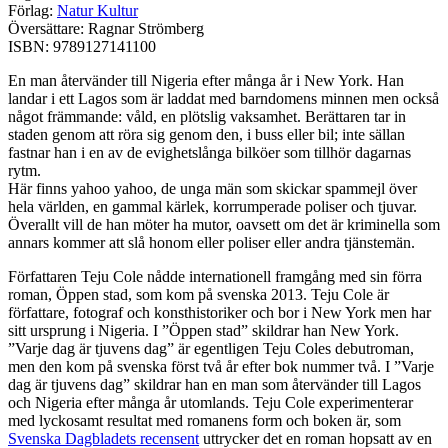
Förlag:
Natur Kultur
Översättare: Ragnar Strömberg
ISBN: 9789127141100
En man återvänder till Nigeria efter många år i New York. Han
landar i ett Lagos som är laddat med barndomens minnen men också
något främmande: våld, en plötslig vaksamhet. Berättaren tar in
staden genom att röra sig genom den, i buss eller bil; inte sällan
fastnar han i en av de evighetslånga bilköer som tillhör dagarnas
rytm.
Här finns yahoo yahoo, de unga män som skickar spammejl över
hela världen, en gammal kärlek, korrumperade poliser och tjuvar.
Överallt vill de han möter ha mutor, oavsett om det är kriminella som
annars kommer att slå honom eller poliser eller andra tjänstemän.
Författaren Teju Cole nådde internationell framgång med sin förra
roman, Öppen stad, som kom på svenska 2013. Teju Cole är
författare, fotograf och konsthistoriker och bor i New York men har
sitt ursprung i Nigeria. I ”Öppen stad” skildrar han New York.
”Varje dag är tjuvens dag” är egentligen Teju Coles debutroman,
men den kom på svenska först två år efter bok nummer två. I ”Varje
dag är tjuvens dag” skildrar han en man som återvänder till Lagos
och Nigeria efter många år utomlands. Teju Cole experimenterar
med lyckosamt resultat med romanens form och boken är, som
Svenska Dagbladets recensent
uttrycker det en roman hopsatt av en