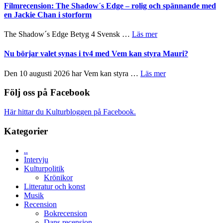
Roland
bjuder
Filmrecension: The Shadow´s Edge – rolig och spännande med
Pöntinen
in
en Jackie Chan i storform
avslutar
till
Scensommar
sång,
om
The Shadow´s Edge Betyg 4 Svensk …
Läs mer
på
musik,
Filmrecension:
Artipelag
samtal
The
Nu börjar valet synas i tv4 med Vem kan styra Mauri?
och
Shadow
teater
´s
om
Den 10 augusti 2026 har Vem kan styra …
Läs mer
Edge
Nu
–
börjar
Följ oss på Facebook
rolig
valet
och
synas
Här hittar du Kulturbloggen på Facebook.
spännande
i
med
tv4
Kategorier
en
med
Jackie
Vem
Chan
..
kan
i
Intervju
styra
storform
Kulturpolitik
Mauri?
Krönikor
Litteratur och konst
Musik
Recension
Bokrecension
Dans recension