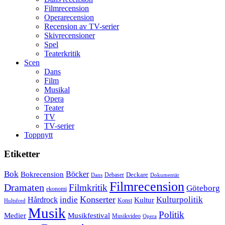
Filmrecension
Operarecension
Recension av TV-serier
Skivrecensioner
Spel
Teaterkritik
Scen
Dans
Film
Musikal
Opera
Teater
TV
TV-serier
Toppnytt
Etiketter
Bok
Bokrecension
Böcker
Deckare
Debaser
Dokumentär
Dans
Filmrecension
Dramaten
Filmkritik
Göteborg
ekonomi
Konserter
Hårdrock
indie
Kulturpolitik
Kultur
Konst
Hultsfred
Musik
Politik
Musikfestival
Medier
Musikvideo
Opera