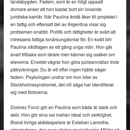
landsbygden. Fadern, som är en högt uppsatt
domare anser att hon kastar bort sin lovande
juridiska karriär. När Paulina ändå åker till projektet i
en fattig och eftersatt del av Argentina visar sig
problemen snabbt. Politik och rättigheter är svårt att
intressera fattiga tonårsungdomar för. En kväll blir
Paulina våldtagen av ett gäng unga män. Hon går
snart tillbaka som lärare men känner sig osäker om
eleverna. Envetet vägrar hon göra polisanmälan trots
påtryckningar. Du är ett offer ingen hjälte säger
fadern. Psykologen undrar om hon lider av
Stockholmssyndromet, det vill säga har identifierat
sig med förövarna.
Dolorez Fonzi gör en Paulina som både är stark och
skör. Hon gör sina val mellan ideal och verklighet.
Bland övriga skådespelare är Esteban Lamothe,
gängledaren, den som väcker mest känslor. Miljön på