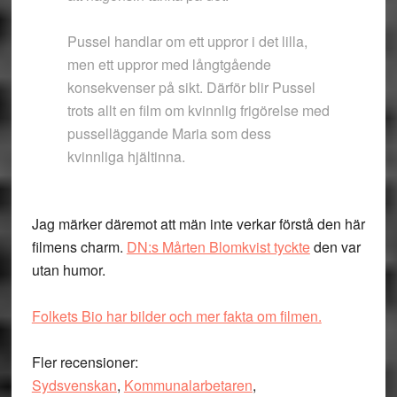
Pussel handlar om ett uppror i det lilla,
men ett uppror med långtgående
konsekvenser på sikt. Därför blir Pussel
trots allt en film om kvinnlig frigörelse med
pusselläggande Maria som dess
kvinnliga hjältinna.
Jag märker däremot att män inte verkar förstå den här
filmens charm.
DN:s Mårten Blomkvist tyckte
den var
utan humor.
Folkets Bio har bilder och mer fakta om filmen.
Fler recensioner:
Sydsvenskan
,
Kommunalarbetaren
,