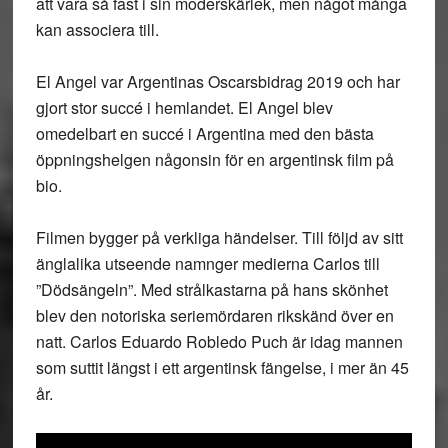
att vara så fast i sin moderskärlek, men något många
kan associera till.
El Angel var Argentinas Oscarsbidrag 2019 och har
gjort stor succé i hemlandet. El Angel blev
omedelbart en succé i Argentina med den bästa
öppningshelgen någonsin för en argentinsk film på
bio.
Filmen bygger på verkliga händelser. Till följd av sitt
änglalika utseende namnger medierna Carlos till
”Dödsängeln”. Med strålkastarna på hans skönhet
blev den notoriska seriemördaren rikskänd över en
natt. Carlos Eduardo Robledo Puch är idag mannen
som suttit längst i ett argentinsk fängelse, i mer än 45
år.