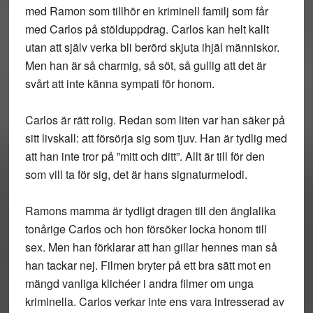
med Ramon som tillhör en kriminell familj som får
med Carlos på stölduppdrag. Carlos kan helt kallt
utan att själv verka bli berörd skjuta ihjäl människor.
Men han är så charmig, så söt, så gullig att det är
svårt att inte känna sympati för honom.
Carlos är rätt rolig. Redan som liten var han säker på
sitt livskall: att försörja sig som tjuv. Han är tydlig med
att han inte tror på ”mitt och ditt”. Allt är till för den
som vill ta för sig, det är hans signaturmelodi.
Ramons mamma är tydligt dragen till den änglalika
tonårige Carlos och hon försöker locka honom till
sex. Men han förklarar att han gillar hennes man så
han tackar nej. Filmen bryter på ett bra sätt mot en
mängd vanliga klichéer i andra filmer om unga
kriminella. Carlos verkar inte ens vara intresserad av