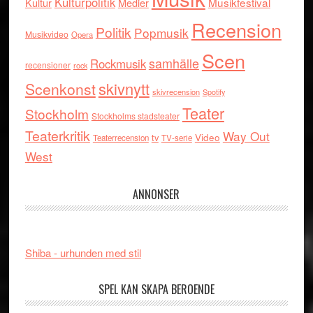
Kulturpolitik
Musikfestival
Kultur
Medier
Recension
Politik
Popmusik
Musikvideo
Opera
Scen
samhälle
Rockmusik
recensioner
rock
skivnytt
Scenkonst
skivrecension
Spotify
Teater
Stockholm
Stockholms stadsteater
Teaterkritik
Way Out
tv
Video
Teaterrecension
TV-serie
West
ANNONSER
Shiba - urhunden med stil
SPEL KAN SKAPA BEROENDE