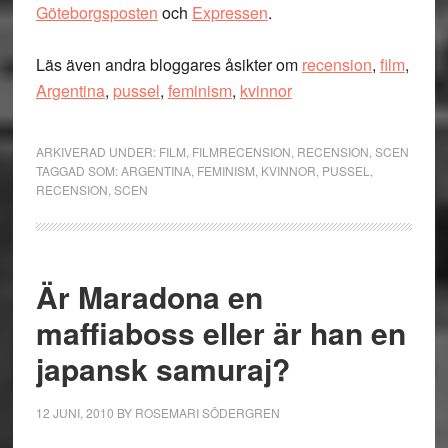
Göteborgsposten
och
Expressen
.
Läs även andra bloggares åsikter om
recension
,
film
,
Argentina
,
pussel
,
feminism
,
kvinnor
ARKIVERAD UNDER:
FILM
,
FILMRECENSION
,
RECENSION
,
SCEN
TAGGAD SOM:
ARGENTINA
,
FEMINISM
,
KVINNOR
,
PUSSEL
,
RECENSION
,
SCEN
Är Maradona en
maffiaboss eller är han en
japansk samuraj?
12 JUNI, 2010
BY
ROSEMARI SÖDERGREN