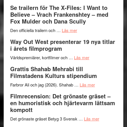
Folkets
Ystad
Se trailern för The X-Files: I Want to
Park
Swede
Believe – Vrach Frankenshtey – med
–
Jazz
Fox Mulder och Dana Scully
en
Festiva
om
helt
2026
Den officiella trailern och …
Läs mer
Se
lysande
–
Way Out West presenterar 19 nya titlar
trailern
kväll
II
i årets filmprogram
för
Internat
The
om
storhet
Världspremiärer, kortfilmer och …
Läs mer
X-
Way
och
Grattis Shahab Mehrabi till
Files:
Out
samarb
Filmstadens Kulturs stipendium
I
West
Want
presenterar
om
Farbror Ali och jag (2026). Shahab …
Läs mer
to
19
Grattis
Filmrecension: Det grönaste gräset –
Believe
nya
Shahab
en humoristisk och hjärtevarm lättsam
–
titlar
Mehrabi
kompott
Vrach
i
till
Frankenshtey
årets
Filmstadens
om
Det grönaste gräset Betyg 3 Svensk …
Läs mer
–
filmprogram
Kulturs
Filmrecension: