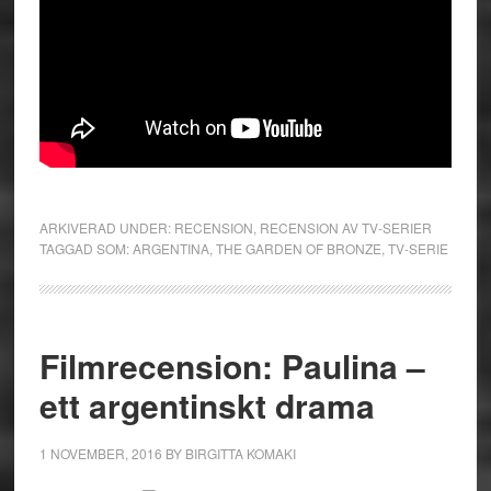
ARKIVERAD UNDER:
RECENSION
,
RECENSION AV TV-SERIER
TAGGAD SOM:
ARGENTINA
,
THE GARDEN OF BRONZE
,
TV-SERIE
Filmrecension: Paulina –
ett argentinskt drama
1 NOVEMBER, 2016
BY
BIRGITTA KOMAKI