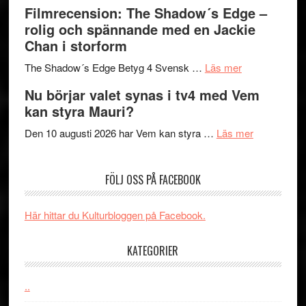
Malmöfestiva
och
tänka
Filmrecension: The Shadow´s Edge –
bjuder
Roland
på
rolig och spännande med en Jackie
in
Pöntinen
Chan i storform
till
avslutar
om
sång,
Scensommar
The Shadow´s Edge Betyg 4 Svensk …
Läs mer
Filmrecension
musik,
på
Nu börjar valet synas i tv4 med Vem
The
samtal
Artipelag
kan styra Mauri?
Shadow
och
´s
teater
om
Den 10 augusti 2026 har Vem kan styra …
Läs mer
Edge
Nu
–
börjar
FÖLJ OSS PÅ FACEBOOK
rolig
valet
och
synas
spännande
i
Här hittar du Kulturbloggen på Facebook.
med
tv4
en
med
KATEGORIER
Jackie
Vem
Chan
kan
..
i
styra