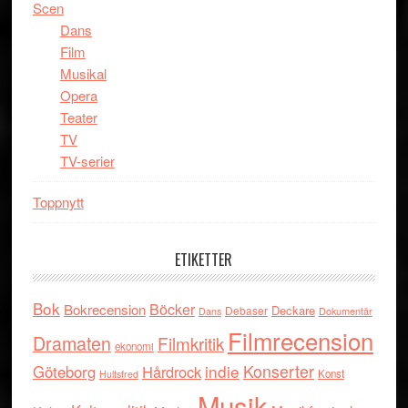
Scen
Dans
Film
Musikal
Opera
Teater
TV
TV-serier
Toppnytt
ETIKETTER
Bok
Böcker
Bokrecension
Deckare
Debaser
Dokumentär
Dans
Filmrecension
Dramaten
Filmkritik
ekonomi
indie
Konserter
Göteborg
Hårdrock
Konst
Hultsfred
Musik