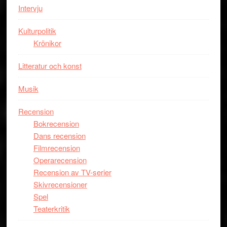
storform
Mauri?
Intervju
Kulturpolitik
Krönikor
Litteratur och konst
Musik
Recension
Bokrecension
Dans recension
Filmrecension
Operarecension
Recension av TV-serier
Skivrecensioner
Spel
Teaterkritik