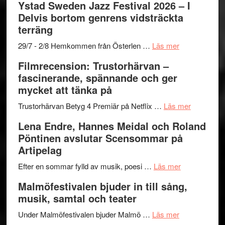
Ystad Sweden Jazz Festival 2026 – I
med
stipendium
Det
Delvis bortom genrens vidsträckta
Fox
grönaste
terräng
Mulder
gräset
och
–
om
29/7 - 2/8 Hemkommen från Österlen …
Läs mer
Dana
en
Ystad
Filmrecension: Trustorhärvan –
Scully
humoristisk
Sweden
fascinerande, spännande och ger
och
Jazz
mycket att tänka på
hjärtevarm
Festival
lättsam
2026
om
Trustorhärvan Betyg 4 Premiär på Netflix …
Läs mer
kompott
–
Filmrecens
Lena Endre, Hannes Meidal och Roland
I
Trustorhä
Pöntinen avslutar Scensommar på
Delvis
–
Artipelag
bortom
fascineran
genrens
om
spännand
Efter en sommar fylld av musik, poesi …
Läs mer
vidsträckta
Lena
och
Malmöfestivalen bjuder in till sång,
terräng
Endre,
ger
musik, samtal och teater
Hannes
mycket
om
Meidal
att
Under Malmöfestivalen bjuder Malmö …
Läs mer