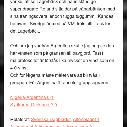
var kul att se Lagerbäck och hans ständige
vapendragare Roland sitta där på tränarbänken med
sina träningsoveraller och tugga tuggummi. Kändes
hemvant. Sverige är med på VM, trots allt. Tack för
det Lagerbäck.
Och om jag var från Argentina skulle jag nog se den
här vinsten som på gränsen till oavgjord. Fast i
målprotokollet är förstås lika mycket en vinst som en
4-0-vinst.
Och för Nigeria måste målet vara att bli tvåa i
gruppen. För Argentina är absolut gruppsegraren.
Nigeria-Argentina 0-1
Sydkorea-Grekland 2-0
Relaterat:
Svenska Dagbladet
,
Aftonbladet 1
,
Aftonbladet 2
,
Expressen 1
,
Expressen 2