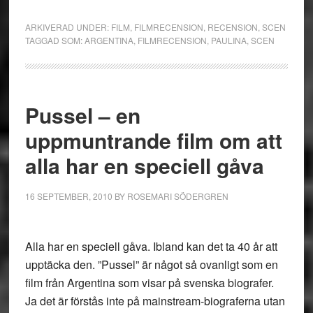
ARKIVERAD UNDER:
FILM
,
FILMRECENSION
,
RECENSION
,
SCEN
TAGGAD SOM:
ARGENTINA
,
FILMRECENSION
,
PAULINA
,
SCEN
Pussel – en
uppmuntrande film om att
alla har en speciell gåva
16 SEPTEMBER, 2010
BY
ROSEMARI SÖDERGREN
Alla har en speciell gåva. Ibland kan det ta 40 år att
upptäcka den. ”Pussel” är något så ovanligt som en
film från Argentina som visar på svenska biografer.
Ja det är förstås inte på mainstream-biograferna utan