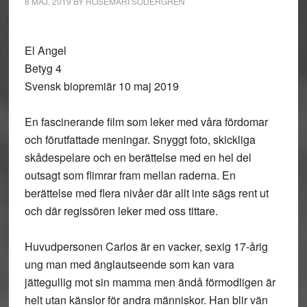
8 MAJ, 2019
BY
ROSEMARI SÖDERGREN
El Angel
Betyg 4
Svensk biopremiär 10 maj 2019
En fascinerande film som leker med våra fördomar
och förutfattade meningar. Snyggt foto, skickliga
skådespelare och en berättelse med en hel del
outsagt som flimrar fram mellan raderna. En
berättelse med flera nivåer där allt inte sägs rent ut
och där regissören leker med oss tittare.
Huvudpersonen Carlos är en vacker, sexig 17-årig
ung man med änglautseende som kan vara
jättegullig mot sin mamma men ändå förmodligen är
helt utan känslor för andra människor. Han blir vän