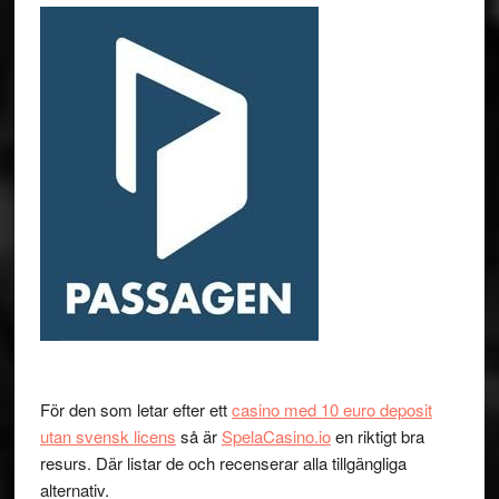
För den som letar efter ett
casino med 10 euro deposit
utan svensk licens
så är
SpelaCasino.io
en riktigt bra
resurs. Där listar de och recenserar alla tillgängliga
alternativ.