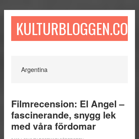
Hoppa
Hoppa
Hoppa
till
till
till
huvudinnehåll
det
sidfot
KULTURBLOGGEN.COM
primära
sidofältet
Argentina
Filmrecension: El Angel –
fascinerande, snygg lek
med våra fördomar