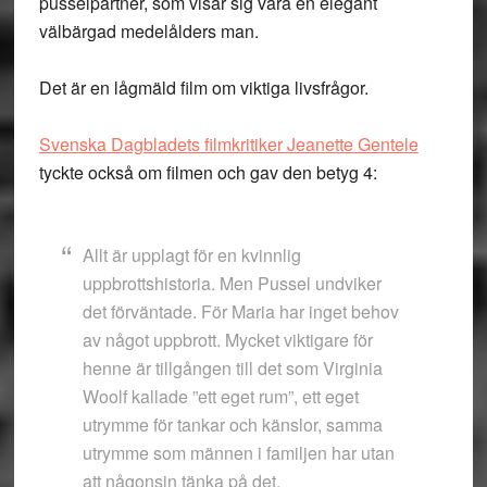
pusselpartner, som visar sig vara en elegant
välbärgad medelålders man.
Det är en lågmäld film om viktiga livsfrågor.
Svenska Dagbladets filmkritiker Jeanette Gentele
tyckte också om filmen och gav den betyg 4:
Allt är upplagt för en kvinnlig
uppbrottshistoria. Men Pussel undviker
det förväntade. För Maria har inget behov
av något uppbrott. Mycket viktigare för
henne är tillgången till det som Virginia
Woolf kallade ”ett eget rum”, ett eget
utrymme för tankar och känslor, samma
utrymme som männen i familjen har utan
att någonsin tänka på det.