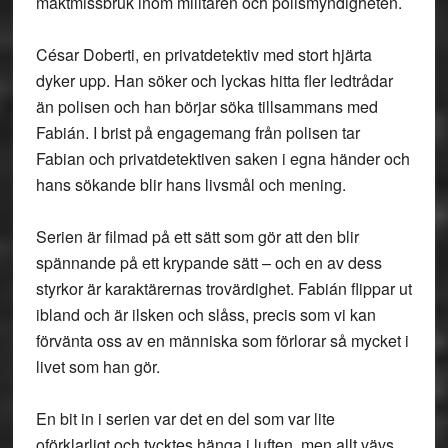
maktmissbruk inom militären och polismyndigheten.
César Doberti, en privatdetektiv med stort hjärta
dyker upp. Han söker och lyckas hitta fler ledtrådar
än polisen och han börjar söka tillsammans med
Fabián. I brist på engagemang från polisen tar
Fabian och privatdetektiven saken i egna händer och
hans sökande blir hans livsmål och mening.
Serien är filmad på ett sätt som gör att den blir
spännande på ett krypande sätt – och en av dess
styrkor är karaktärernas trovärdighet. Fabián flippar ut
ibland och är ilsken och slåss, precis som vi kan
förvänta oss av en människa som förlorar så mycket i
livet som han gör.
En bit in i serien var det en del som var lite
oförklarligt och tycktes hänga i luften, men allt vävs