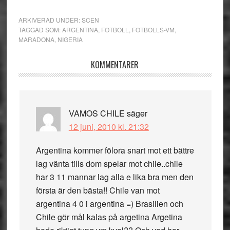
ARKIVERAD UNDER:
SCEN
TAGGAD SOM:
ARGENTINA
,
FOTBOLL
,
FOTBOLLS-VM
,
MARADONA
,
NIGERIA
Läsarkommentarer
KOMMENTARER
VAMOS CHILE
säger
12 juni, 2010 kl. 21:32
Argentina kommer fölora snart mot ett bättre
lag vänta tills dom spelar mot chile..chile
har 3 11 mannar lag alla e lika bra men den
första är den bästa!! Chile van mot
argentina 4 0 i argentina =) Brasilien och
Chile gör mål kalas på argetina Argetina