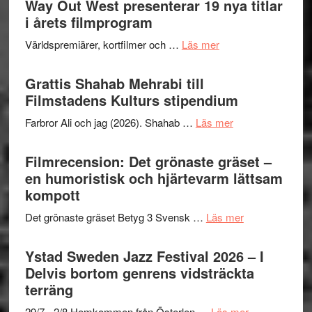
Way Out West presenterar 19 nya titlar
Internat
för
i årets filmprogram
storhet
The
och
om
Världspremiärer, kortfilmer och …
Läs mer
X-
samarb
Way
Files:
Out
Grattis Shahab Mehrabi till
I
West
Filmstadens Kulturs stipendium
Want
presenterar
to
om
Farbror Ali och jag (2026). Shahab …
Läs mer
19
Believe
Grattis
nya
–
Shahab
Filmrecension: Det grönaste gräset –
titlar
Vrach
Mehrabi
en humoristisk och hjärtevarm lättsam
i
Frankenshtey
till
kompott
årets
–
Filmstadens
filmprogram
med
om
Det grönaste gräset Betyg 3 Svensk …
Läs mer
Kulturs
Fox
Filmrecension:
stipendium
Mulder
Det
Ystad Sweden Jazz Festival 2026 – I
och
grönaste
Delvis bortom genrens vidsträckta
Dana
gräset
terräng
Scully
–
om
29/7 - 2/8 Hemkommen från Österlen …
Läs mer