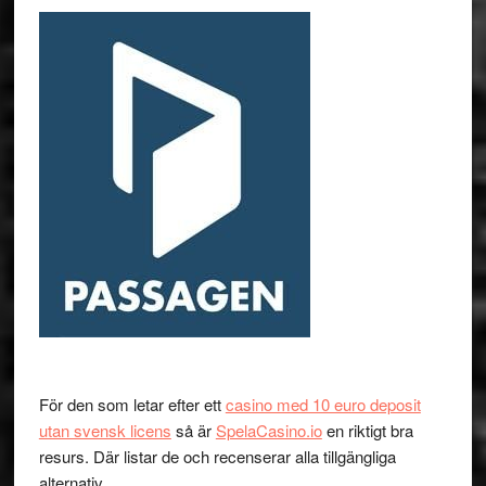
För den som letar efter ett
casino med 10 euro deposit
utan svensk licens
så är
SpelaCasino.io
en riktigt bra
resurs. Där listar de och recenserar alla tillgängliga
alternativ.