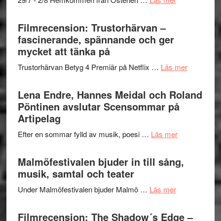
en
Ystad
humoristisk
Sweden
Filmrecension: Trustorhärvan –
och
Jazz
fascinerande, spännande och ger
hjärtevarm
Festival
mycket att tänka på
lättsam
2026
kompott
om
Trustorhärvan Betyg 4 Premiär på Netflix …
Läs mer
–
Filmrecens
I
Trustorhä
Lena Endre, Hannes Meidal och Roland
Delvis
–
Pöntinen avslutar Scensommar på
bortom
fascineran
Artipelag
genrens
spännand
vidsträckta
om
Efter en sommar fylld av musik, poesi …
Läs mer
och
terräng
Lena
ger
Endre,
Malmöfestivalen bjuder in till sång,
mycket
Hannes
musik, samtal och teater
att
Meidal
tänka
om
Under Malmöfestivalen bjuder Malmö …
Läs mer
och
på
Malmöfestiva
Roland
bjuder
Filmrecension: The Shadow´s Edge –
Pöntinen