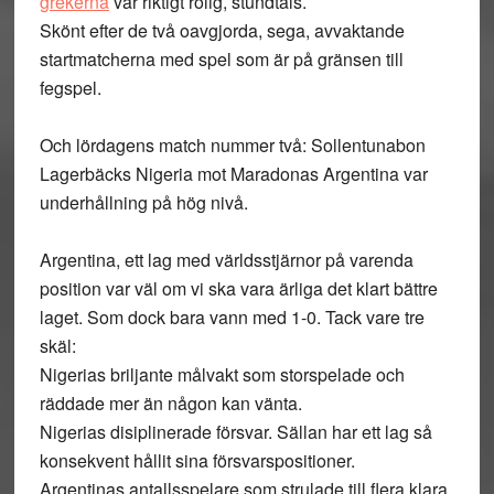
grekerna
var riktigt rolig, stundtals.
Skönt efter de två oavgjorda, sega, avvaktande
startmatcherna med spel som är på gränsen till
fegspel.
Och lördagens match nummer två: Sollentunabon
Lagerbäcks Nigeria mot Maradonas Argentina var
underhållning på hög nivå.
Argentina, ett lag med världsstjärnor på varenda
position var väl om vi ska vara ärliga det klart bättre
laget. Som dock bara vann med 1-0. Tack vare tre
skäl:
Nigerias briljante målvakt som storspelade och
räddade mer än någon kan vänta.
Nigerias disiplinerade försvar. Sällan har ett lag så
konsekvent hållit sina försvarspositioner.
Argentinas antallsspelare som strulade till flera klara