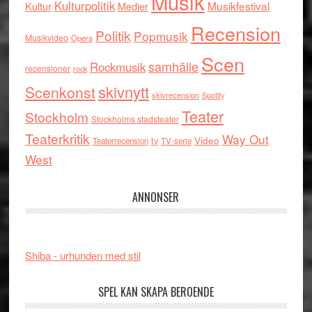
Musik
Kulturpolitik
Musikfestival
Kultur
Medier
Recension
Politik
Popmusik
Musikvideo
Opera
Scen
samhälle
Rockmusik
recensioner
rock
skivnytt
Scenkonst
skivrecension
Spotify
Teater
Stockholm
Stockholms stadsteater
Teaterkritik
Way Out
tv
Video
Teaterrecension
TV-serie
West
ANNONSER
Shiba - urhunden med stil
SPEL KAN SKAPA BEROENDE