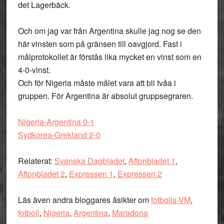
det Lagerbäck.
Och om jag var från Argentina skulle jag nog se den
här vinsten som på gränsen till oavgjord. Fast i
målprotokollet är förstås lika mycket en vinst som en
4-0-vinst.
Och för Nigeria måste målet vara att bli tvåa i
gruppen. För Argentina är absolut gruppsegraren.
Nigeria-Argentina 0-1
Sydkorea-Grekland 2-0
Relaterat:
Svenska Dagbladet
,
Aftonbladet 1
,
Aftonbladet 2
,
Expressen 1
,
Expressen 2
Läs även andra bloggares åsikter om
fotbolls-VM
,
fotboll
,
Nigeria
,
Argentina
,
Maradona