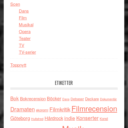
Scen
Dans
Film
Musikal
Opera
Teater
TV
TV-serier
Toppnytt
ETIKETTER
Bok
Böcker
Bokrecension
Deckare
Debaser
Dokumentär
Dans
Filmrecension
Dramaten
Filmkritik
ekonomi
indie
Konserter
Göteborg
Hårdrock
Konst
Hultsfred