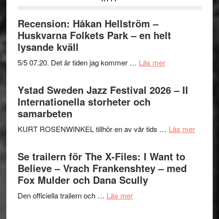
Recension: Håkan Hellström –
Huskvarna Folkets Park – en helt
lysande kväll
om
5/5 07.20. Det är tiden jag kommer …
Läs mer
Recension:
Håkan
Ystad Sweden Jazz Festival 2026 – II
Hellström
Internationella storheter och
–
samarbeten
Huskvarna
om
KURT ROSENWINKEL tillhör en av vår tids …
Läs mer
Folkets
Ystad
Park
Swede
Se trailern för The X-Files: I Want to
–
Jazz
Believe – Vrach Frankenshtey – med
en
Festiva
Fox Mulder och Dana Scully
helt
2026
lysande
om
Den officiella trailern och …
Läs mer
–
kväll
Se
II
trailern