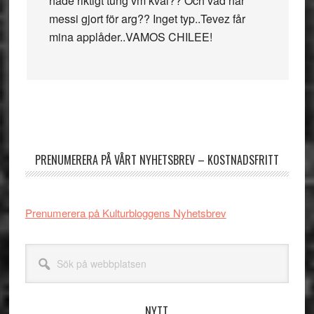
hade riktigt tung vm kval?? Och vad har
messi gjort för arg?? Inget typ..Tevez får
mina applåder..VAMOS CHILEE!
Primärt
sidofält
PRENUMERERA PÅ VÅRT NYHETSBREV – KOSTNADSFRITT
Prenumerera på Kulturbloggens Nyhetsbrev
Sök
på
webbplatsen
NYTT