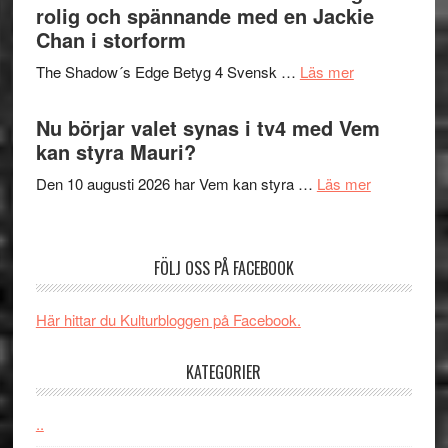
in
rolig och spännande med en Jackie
avslutar
till
Chan i storform
Scensommar
sång,
på
om
The Shadow´s Edge Betyg 4 Svensk …
Läs mer
musik,
Artipelag
Filmrecension
samtal
The
Nu börjar valet synas i tv4 med Vem
och
Shadow
kan styra Mauri?
teater
´s
om
Den 10 augusti 2026 har Vem kan styra …
Läs mer
Edge
Nu
–
börjar
rolig
valet
och
FÖLJ OSS PÅ FACEBOOK
synas
spännande
i
med
Här hittar du Kulturbloggen på Facebook.
tv4
en
med
Jackie
KATEGORIER
Vem
Chan
kan
i
styra
..
storform
Mauri?