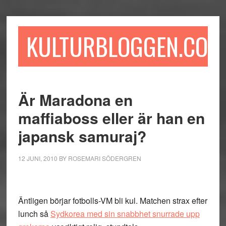
Hoppa
Hoppa
Hoppa
till
till
till
huvudinnehåll
det
sidfot
KULTURBLOGGEN.COM
primära
sidofältet
Är Maradona en
maffiaboss eller är han en
japansk samuraj?
12 JUNI, 2010
BY
ROSEMARI SÖDERGREN
Äntligen börjar fotbolls-VM bli kul. Matchen strax efter
lunch så
Sydkorea med sin snabbhet snurrade upp