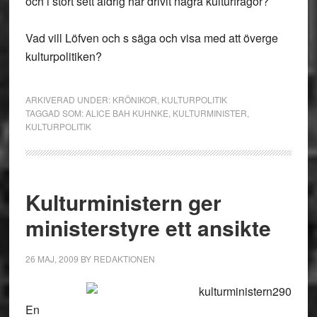
och i stort sett aldrig har drivit några kulturfrågor?
Vad vill Löfven och s säga och visa med att överge
kulturpolitiken?
ARKIVERAD UNDER:
KRÖNIKOR
,
KULTURPOLITIK
TAGGAD SOM:
ALICE BAH KUHNKE
,
KULTURMINISTER
,
KULTURPOLITIK
Kulturministern ger
ministerstyre ett ansikte
26 MAJ, 2009
BY
REDAKTIONEN
En