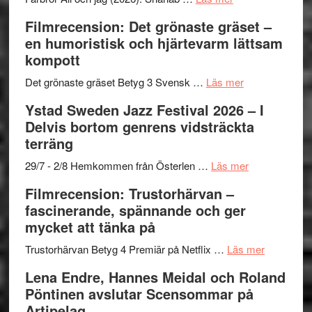
to
19
Grattis
Filmrecension: Det grönaste gräset –
Believe
nya
Shahab
en humoristisk och hjärtevarm lättsam
–
titlar
Mehrabi
kompott
Vrach
i
till
Frankenshtey
årets
Filmstadens
om
Det grönaste gräset Betyg 3 Svensk …
Läs mer
–
filmprogram
Kulturs
Filmrecension:
Ystad Sweden Jazz Festival 2026 – I
med
stipendium
Det
Delvis bortom genrens vidsträckta
Fox
grönaste
terräng
Mulder
gräset
och
–
om
29/7 - 2/8 Hemkommen från Österlen …
Läs mer
Dana
en
Ystad
Filmrecension: Trustorhärvan –
Scully
humoristisk
Sweden
fascinerande, spännande och ger
och
Jazz
mycket att tänka på
hjärtevarm
Festival
lättsam
2026
om
Trustorhärvan Betyg 4 Premiär på Netflix …
Läs mer
kompott
–
Filmrecens
Lena Endre, Hannes Meidal och Roland
I
Trustorhä
Pöntinen avslutar Scensommar på
Delvis
–
Artipelag