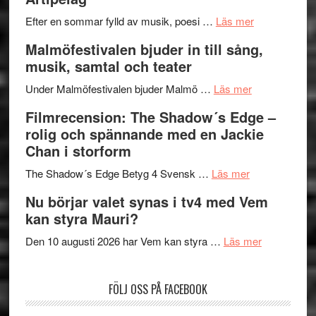
bortom
fascineran
genrens
om
spännand
Efter en sommar fylld av musik, poesi …
Läs mer
vidsträckta
Lena
och
Malmöfestivalen bjuder in till sång,
terräng
Endre,
ger
musik, samtal och teater
Hannes
mycket
om
Meidal
att
Under Malmöfestivalen bjuder Malmö …
Läs mer
Malmöfestiva
och
tänka
Filmrecension: The Shadow´s Edge –
bjuder
Roland
på
rolig och spännande med en Jackie
in
Pöntinen
Chan i storform
till
avslutar
om
sång,
Scensommar
The Shadow´s Edge Betyg 4 Svensk …
Läs mer
Filmrecension
musik,
på
Nu börjar valet synas i tv4 med Vem
The
samtal
Artipelag
kan styra Mauri?
Shadow
och
´s
teater
om
Den 10 augusti 2026 har Vem kan styra …
Läs mer
Edge
Nu
–
börjar
FÖLJ OSS PÅ FACEBOOK
rolig
valet
och
synas