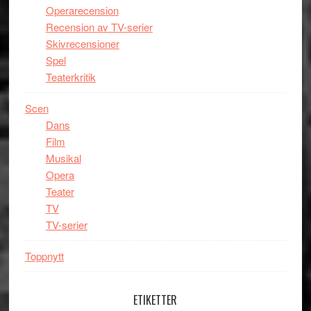
Operarecension
Recension av TV-serier
Skivrecensioner
Spel
Teaterkritik
Scen
Dans
Film
Musikal
Opera
Teater
TV
TV-serier
Toppnytt
ETIKETTER