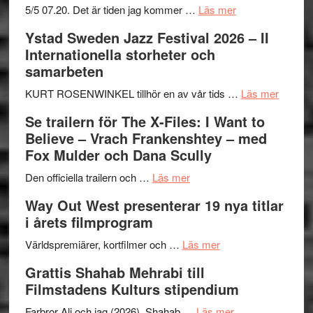
om
5/5 07.20. Det är tiden jag kommer …
Läs mer
Recension:
Ystad Sweden Jazz Festival 2026 – II
Håkan
Internationella storheter och
Hellström
samarbeten
–
Huskvarna
om
KURT ROSENWINKEL tillhör en av vår tids …
Läs mer
Folkets
Ystad
Se trailern för The X-Files: I Want to
Park
Swede
Believe – Vrach Frankenshtey – med
–
Jazz
Fox Mulder och Dana Scully
en
Festiva
om
helt
2026
Den officiella trailern och …
Läs mer
Se
lysande
–
Way Out West presenterar 19 nya titlar
trailern
kväll
II
i årets filmprogram
för
Internat
The
om
storhet
Världspremiärer, kortfilmer och …
Läs mer
X-
Way
och
Grattis Shahab Mehrabi till
Files:
Out
samarb
Filmstadens Kulturs stipendium
I
West
Want
presenterar
om
Farbror Ali och jag (2026). Shahab …
Läs mer