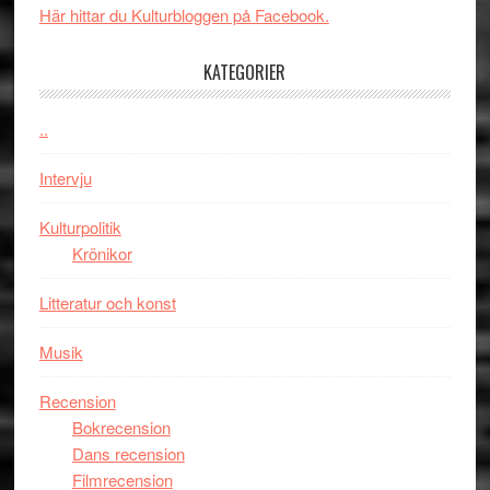
spännande
i
Här hittar du Kulturbloggen på Facebook.
med
tv4
en
med
KATEGORIER
Jackie
Vem
Chan
kan
..
i
styra
storform
Mauri?
Intervju
Kulturpolitik
Krönikor
Litteratur och konst
Musik
Recension
Bokrecension
Dans recension
Filmrecension