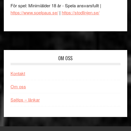
För spel: Minimiålder 18 år - Spela ansvarsfullt |
https://www.spelpaus.se/
|
https://stodlinjen.se/
Footer
OM OSS
Kontakt
Om oss
Sajtips – länkar