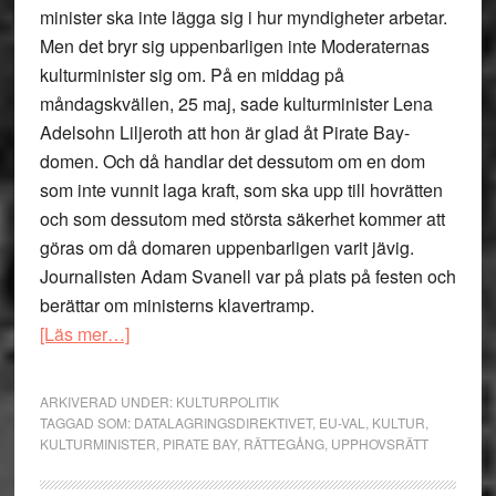
minister ska inte lägga sig i hur myndigheter arbetar.
Men det bryr sig uppenbarligen inte Moderaternas
kulturminister sig om. På en middag på
måndagskvällen, 25 maj, sade kulturminister Lena
Adelsohn Liljeroth att hon är glad åt Pirate Bay-
domen. Och då handlar det dessutom om en dom
som inte vunnit laga kraft, som ska upp till hovrätten
och som dessutom med största säkerhet kommer att
göras om då domaren uppenbarligen varit jävig.
Journalisten Adam Svanell var på plats på festen och
berättar om ministerns klavertramp.
om
[Läs mer…]
Kulturministern
ger
ARKIVERAD UNDER:
KULTURPOLITIK
ministerstyre
TAGGAD SOM:
DATALAGRINGSDIREKTIVET
,
EU-VAL
,
KULTUR
,
KULTURMINISTER
,
PIRATE BAY
,
RÄTTEGÅNG
,
UPPHOVSRÄTT
ett
ansikte