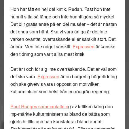
Hon har fått en hel del kritik. Redan. Fast hon inte
hunnit sitta så länge och inte hunnit göra så mycket.
Det blir gratis entré på en del muséer – det är nästan
det enda som hänt. Ska vi vara ärliga är det inte
varken oväntat, överraskande eller särskilt stort. Det
är bra. Men inte något särskilt.
Expressen
är kanske
den tidning som varit allra mest kritik
Det är i och för sig inte överraskande. Det är väl som
det ska vara.
Expressen
är en borgerlig högertidning
och ska givetvis vara i opposition mot vilken
kulturminister som helst från en rödgrön regering.
Paul Ronges sammanfattnin
g av kritiken kring den
mp-märkte kulturministern är bland de bättra som
gjorts hittills och han konstaterar bland annat:
Problemet är att analysen är fel. Efter en katastrofal