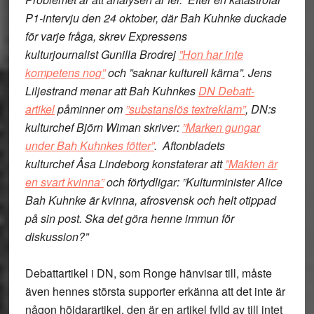
P1-intervju den 24 oktober, där Bah Kuhnke duckade
för varje fråga, skrev Expressens
kulturjournalist
Gunilla Brodrej
”Hon har inte
kompetens nog”
och ”saknar kulturell kärna”.
Jens
Liljestrand
menar att Bah Kuhnkes
DN Debatt-
artikel
påminner om
”substanslös textreklam”
, DN:s
kulturchef
Björn Wiman
skriver:
”Marken gungar
under Bah Kuhnkes fötter”
. Aftonbladets
kulturchef
Åsa Lindeborg
konstaterar att
”Makten är
en svart kvinna”
och förtydligar: ”Kulturminister Alice
Bah Kuhnke
är kvinna, afrosvensk och helt otippad
på sin post. Ska det göra henne immun för
diskussion?”
Debattartikel i DN, som Ronge hänvisar till, måste
även hennes största supporter erkänna att det inte är
någon höjdarartikel, den är en artikel fylld av till intet