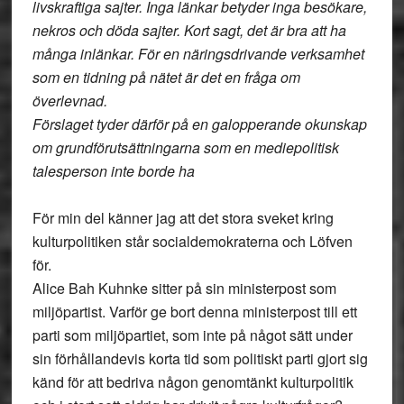
livskraftiga sajter. Inga länkar betyder inga besökare,
nekros och döda sajter. Kort sagt, det är bra att ha
många inlänkar. För en näringsdrivande verksamhet
som en tidning på nätet är det en fråga om
överlevnad.
Förslaget tyder därför på en galopperande okunskap
om grundförutsättningarna som en mediepolitisk
talesperson inte borde ha
För min del känner jag att det stora sveket kring
kulturpolitiken står socialdemokraterna och Löfven
för.
Alice Bah Kuhnke sitter på sin ministerpost som
miljöpartist. Varför ge bort denna ministerpost till ett
parti som miljöpartiet, som inte på något sätt under
sin förhållandevis korta tid som politiskt parti gjort sig
känd för att bedriva någon genomtänkt kulturpolitik