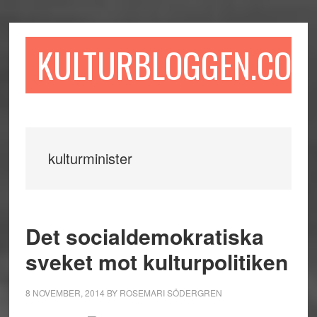
Hoppa
Hoppa
Hoppa
till
till
till
huvudinnehåll
det
sidfot
KULTURBLOGGEN.COM
primära
sidofältet
kulturminister
Det socialdemokratiska
sveket mot kulturpolitiken
8 NOVEMBER, 2014
BY
ROSEMARI SÖDERGREN