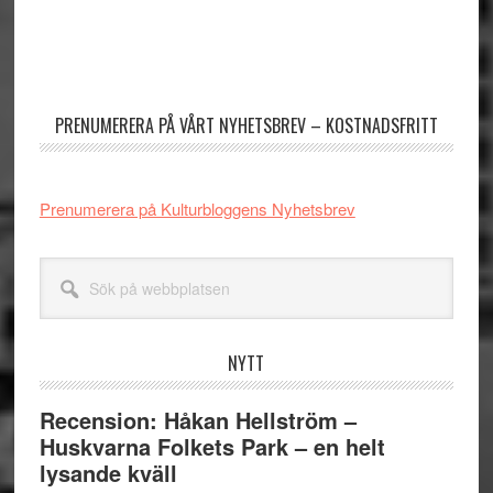
Primärt
sidofält
PRENUMERERA PÅ VÅRT NYHETSBREV – KOSTNADSFRITT
Prenumerera på Kulturbloggens Nyhetsbrev
Sök
på
webbplatsen
NYTT
Recension: Håkan Hellström –
Huskvarna Folkets Park – en helt
lysande kväll