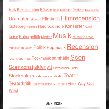
Bok
Böcker
Bokrecension
Deckare
Debaser
Dokumentär
Dans
Filmrecension
Dramaten
Filmkritik
ekonomi
indie
Konserter
Göteborg
Hårdrock
Konst
Hultsfred
Musik
Kulturpolitik
Musikfestival
Kultur
Medier
Recension
Politik
Popmusik
Musikvideo
Opera
Scen
samhälle
Rockmusik
recensioner
rock
skivnytt
Scenkonst
skivrecension
Spotify
Teater
Stockholm
Stockholms stadsteater
Teaterkritik
Way Out
tv
Video
Teaterrecension
TV-serie
West
ANNONSER