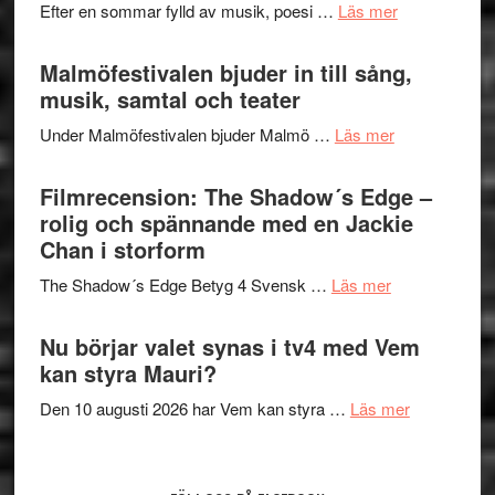
vidsträckta
om
Efter en sommar fylld av musik, poesi …
Läs mer
och
terräng
Lena
ger
Endre,
Malmöfestivalen bjuder in till sång,
mycket
Hannes
musik, samtal och teater
att
Meidal
tänka
om
Under Malmöfestivalen bjuder Malmö …
Läs mer
och
på
Malmöfestiva
Roland
bjuder
Filmrecension: The Shadow´s Edge –
Pöntinen
in
rolig och spännande med en Jackie
avslutar
till
Chan i storform
Scensommar
sång,
på
om
The Shadow´s Edge Betyg 4 Svensk …
Läs mer
musik,
Artipelag
Filmrecension
samtal
The
Nu börjar valet synas i tv4 med Vem
och
Shadow
kan styra Mauri?
teater
´s
om
Den 10 augusti 2026 har Vem kan styra …
Läs mer
Edge
Nu
–
börjar
rolig
valet