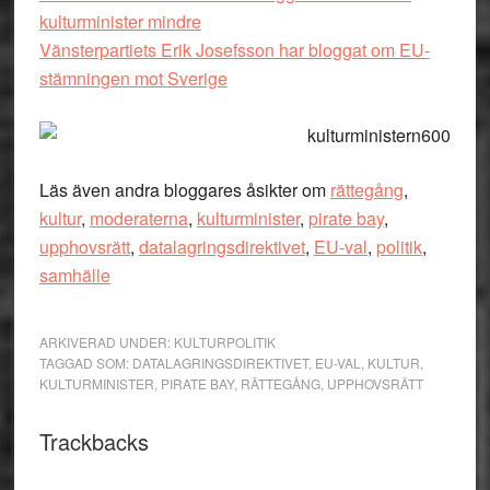
kulturminister mindre
Vänsterpartiets Erik Josefsson har bloggat om EU-
stämningen mot Sverige
Läs även andra bloggares åsikter om
rättegång
,
kultur
,
moderaterna
,
kulturminister
,
pirate bay
,
upphovsrätt
,
datalagringsdirektivet
,
EU-val
,
politik
,
samhälle
ARKIVERAD UNDER:
KULTURPOLITIK
TAGGAD SOM:
DATALAGRINGSDIREKTIVET
,
EU-VAL
,
KULTUR
,
KULTURMINISTER
,
PIRATE BAY
,
RÄTTEGÅNG
,
UPPHOVSRÄTT
Läsarkommentarer
Trackbacks