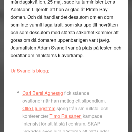
måndagskvällen, 25 maj, sade kulturminister Lena
Adelsohn Liljeroth att hon är glad åt Pirate Bay-
domen. Och då handlar det dessutom om en dom
som inte vunnit laga kraft, som ska upp till hovrätten
och som dessutom med största säkerhet kommer att
göras om då domaren uppenbarligen varit jävig.
Journalisten Adam Svanell var på plats på festen och
berättar om ministerns klavertramp.
Ur Svanells blogg
:
Carl Bertil Agnestig
fick stående
ovationer när han mottog ett stipendium,
Olle Ljungström
sjöng från sin rullstol och
konferencier
Timo Räisänen
kämpade
intensivt för att få stå i centrum. SKAP
lyckades även lura gästerna att mitt under