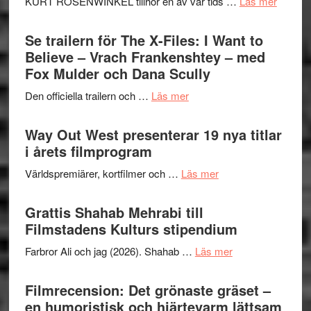
om
KURT ROSENWINKEL tillhör en av vår tids …
Läs mer
Folkets
Ystad
Park
Swede
Se trailern för The X-Files: I Want to
–
Jazz
Believe – Vrach Frankenshtey – med
en
Festiva
Fox Mulder och Dana Scully
helt
2026
lysande
om
Den officiella trailern och …
Läs mer
–
kväll
Se
II
trailern
Way Out West presenterar 19 nya titlar
Internat
för
i årets filmprogram
storhet
The
och
om
Världspremiärer, kortfilmer och …
Läs mer
X-
samarb
Way
Files:
Out
Grattis Shahab Mehrabi till
I
West
Filmstadens Kulturs stipendium
Want
presenterar
to
om
Farbror Ali och jag (2026). Shahab …
Läs mer
19
Believe
Grattis
nya
–
Shahab
Filmrecension: Det grönaste gräset –
titlar
Vrach
Mehrabi
en humoristisk och hjärtevarm lättsam
i