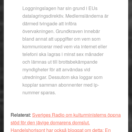
Loggningslagen har sin grund i EUs
datalagringsdirektiv. Medlemsländerna är
därmed tvingade att införa
övervakningen. Grundkraven innebär
bland annat att uppgifter om vem som
kommunicerar med vem via internet eller
telefoni ska lagras i minst sex månader
och lämnas ut till brottsbekämpande
myndigheter för att användas vid
utredningar. Dessutom ska loggar som
kopplar samman abonnenter med ip-
nummer sparas.
Relaterat:
Sveriges Radio om kulturministerns öppna
stöd för den jävige domarens domslut.
Handelshorisont har också bloggat om detta: En