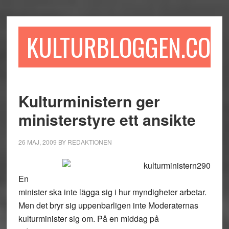
Hoppa
Hoppa
Hoppa
till
till
till
huvudinnehåll
det
sidfot
KULTURBLOGGEN.COM
primära
sidofältet
Kulturministern ger
ministerstyre ett ansikte
26 MAJ, 2009
BY
REDAKTIONEN
En
minister ska inte lägga sig i hur myndigheter arbetar.
Men det bryr sig uppenbarligen inte Moderaternas
kulturminister sig om. På en middag på