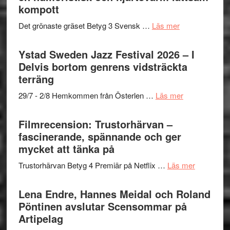
Frankenshtey
till
kompott
årets
–
Filmstadens
filmprogram
med
om
Det grönaste gräset Betyg 3 Svensk …
Läs mer
Kulturs
Fox
Filmrecension:
stipendium
Mulder
Det
Ystad Sweden Jazz Festival 2026 – I
och
grönaste
Delvis bortom genrens vidsträckta
Dana
gräset
terräng
Scully
–
om
29/7 - 2/8 Hemkommen från Österlen …
Läs mer
en
Ystad
humoristisk
Sweden
Filmrecension: Trustorhärvan –
och
Jazz
fascinerande, spännande och ger
hjärtevarm
Festival
mycket att tänka på
lättsam
2026
kompott
om
Trustorhärvan Betyg 4 Premiär på Netflix …
Läs mer
–
Filmrecens
I
Trustorhä
Lena Endre, Hannes Meidal och Roland
Delvis
–
Pöntinen avslutar Scensommar på
bortom
fascineran
Artipelag
genrens
spännand