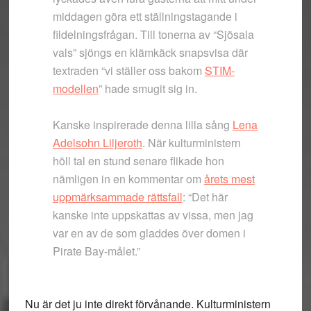
middagen göra ett ställningstagande i
fildelningsfrågan. Till tonerna av “Sjösala
vals” sjöngs en klämkäck snapsvisa där
textraden “vi ställer oss bakom
STIM-
modellen
” hade smugit sig in.
Kanske inspirerade denna lilla sång
Lena
Adelsohn Liljeroth
. När kulturministern
höll tal en stund senare flikade hon
nämligen in en kommentar om
årets mest
uppmärksammade rättsfall
: “
Det här
kanske inte uppskattas av vissa, men jag
var en av de som gladdes över domen i
Pirate Bay-målet.”
Nu är det ju inte direkt förvånande. Kulturministern