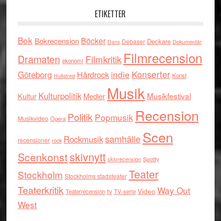
ETIKETTER
Bok
Böcker
Bokrecension
Deckare
Debaser
Dokumentär
Dans
Filmrecension
Dramaten
Filmkritik
ekonomi
indie
Konserter
Göteborg
Hårdrock
Konst
Hultsfred
Musik
Kulturpolitik
Musikfestival
Kultur
Medier
Recension
Politik
Popmusik
Musikvideo
Opera
Scen
samhälle
Rockmusik
recensioner
rock
skivnytt
Scenkonst
skivrecension
Spotify
Teater
Stockholm
Stockholms stadsteater
Teaterkritik
Way Out
tv
Video
Teaterrecension
TV-serie
West