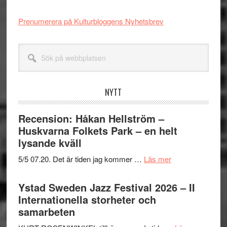
Prenumerera på Kulturbloggens Nyhetsbrev
Sök
på
webbplatsen
NYTT
Recension: Håkan Hellström –
Huskvarna Folkets Park – en helt
lysande kväll
om
5/5 07.20. Det är tiden jag kommer …
Läs mer
Recension:
Håkan
Ystad Sweden Jazz Festival 2026 – II
Hellström
Internationella storheter och
–
samarbeten
Huskvarna