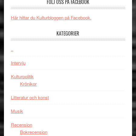
och
FÖLJ OSS PÅ FACEBOOK
synas
spännande
i
med
Här hittar du Kulturbloggen på Facebook.
tv4
en
med
Jackie
KATEGORIER
Vem
Chan
kan
i
styra
..
storform
Mauri?
Intervju
Kulturpolitik
Krönikor
Litteratur och konst
Musik
Recension
Bokrecension